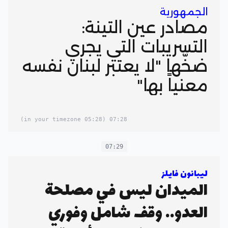
الجمهورية
مصادر عين التينة:
التسريبات التي يجري
ضخّها "لا يعتبر لبنان نفسه
معنياً بها"
(05:28 in your timezone)
07:28
07:29
ليبانون فايلز
الميدان ليس في مصلحة
العدو.. وقف شامل وفوري