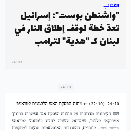
الكتائب
"واشنطن بوست": إسرائيل
تعدّ خطة لوقف إطلاق النار في
لبنان كـ "هدية" لترامب
24:09
24:10
⇠
מתנת הפסקת האש הלבנונית לטראמפ
(22:10)
24:10
העיתונים מדווחים על תוכנית הפסקת אש אפשרית בתיווך
⌨
אמריקאי בלבנון, שישראל עשויה להציג כ"מתנה" לטראמפ
. בינתיים, ההתנגדות האיסלאמית טוענת למתקפות
(כתאאב, נהאר)