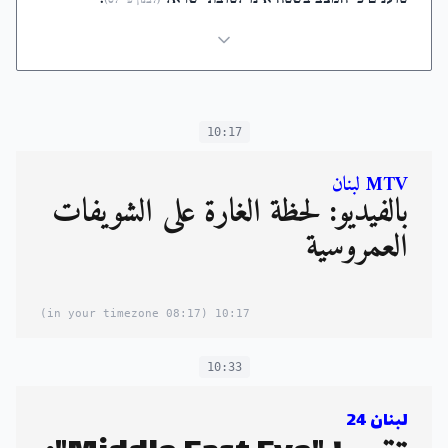
10:17
MTV لبنان
بالفيديو: لحظة الغارة على الشّويفات
العمروسية
(08:17 in your timezone)
10:17
10:33
لبنان 24