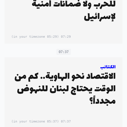
للحرب ولا ضمانات أمنية
لإسرائيل
(05:29 in your timezone)
07:29
07:37
الكتائب
الاقتصاد نحو الهاوية.. كم من
الوقت يحتاج لبنان للنهوض
مجدداً؟
(05:37 in your timezone)
07:37