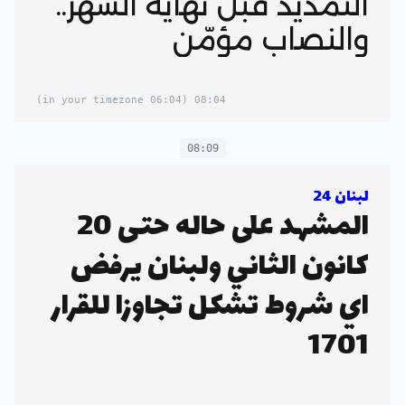
التّمديد قبل نهاية الشهر..
والنصاب مؤمّن
(06:04 in your timezone)
08:04
08:09
لبنان 24
المشهد على حاله حتى 20
كانون الثاني ولبنان يرفض
اي شروط تشكل تجاوزا للقرار
1701