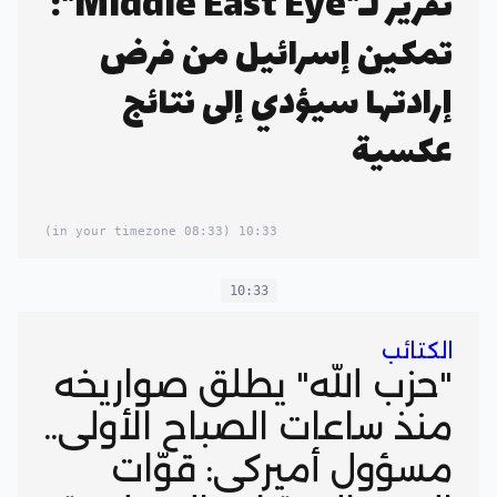
تقرير لـ"Middle East Eye":
تمكين إسرائيل من فرض
إرادتها سيؤدي إلى نتائج
عكسية
(08:33 in your timezone)
10:33
10:33
الكتائب
"حزب الله" يطلق صواريخه
منذ ساعات الصباح الأولى..
مسؤول أميركي: قوّات