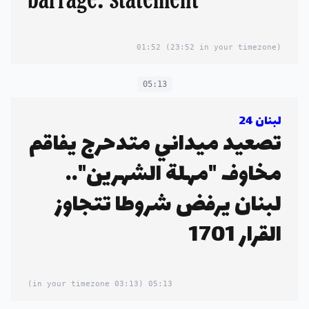
01:52
(23:52 in your timezone)
05:13
لبنان 24
تصعيد ميداني متدحرج يفاقم
مخاوف "مهلة الشهرين"..
لبنان يرفض شروطا تتجاوز
القرار 1701
(03:13 in your timezone)
05:13