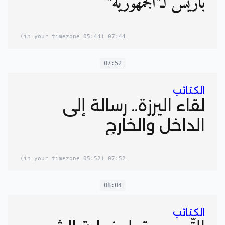
باريس لـ"الجمهورية"
(05:44 in your timezone)
07:44
07:52
الكتائب
لقاء اليرزة.. رسالة إلى
الداخل والخارج
(05:52 in your timezone)
07:52
08:04
الكتائب