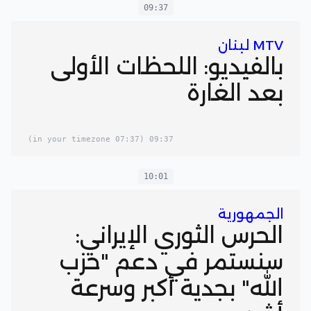
09:37
MTV لبنان
بالفيديو: اللحظات الأولى
بعد الغارة
(07:37 in your timezone)
09:37
10:01
الجمهورية
الحرس الثوري الإيراني:
سنستمر في دعم "حزب
الله" بجدية أكبر وسرعة