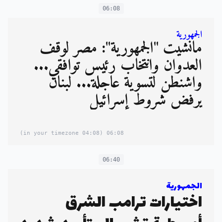
06:08
الجمهورية
مانشيت "الجمهورية": مصر لوقف
العدوان وانتخاب رئيس توافقي...
واشنطن لتسوية عاجلة... لبنان
يرفض شروط إسرائيل
(04:08 in your timezone)
06:08
06:40
الجمهورية
اختيارات ترامب الشرق