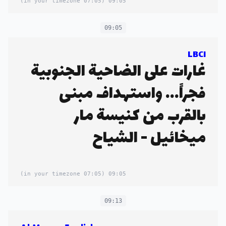
(07:05 in your timezone)
09:05
09:05
LBCI
غارات على الضاحية الجنوبية
فجراً... واستهداف مبنى
بالقرب من كنيسة مار
ميخائيل - الشياح
(07:05 in your timezone)
09:05
09:13