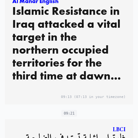
Al Manar English
Islamic Resistance in
Iraq attacked a vital
target in the
northern occupied
territories for the
third time at dawn
today, Thursday,
November 14, 2024,
09:13
(07:13 in your timezone)
using drone aircraft:
09:21
Statement
LBCI