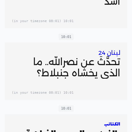
أشد
(08:01 in your timezone)
10:01
10:01
لبنان 24
تحدَّثَ عن نصرالله.. ما
الذي يخشاه جنبلاط؟
(08:01 in your timezone)
10:01
10:01
الكتائب