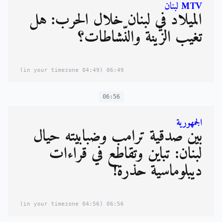
MTV لبنان
الميلاد في لبنان خلال الحرب: هل
تغيب الزّينة والنّشاطات؟
(04:49 in your timezone)
06:49
06:56
الجمهورية
بين صدقية ترامب وضبابيته حيال
لبنان: تباين وتقاطع في قراءات
ديبلوماسية حذرة!
(04:56 in your timezone)
06:56