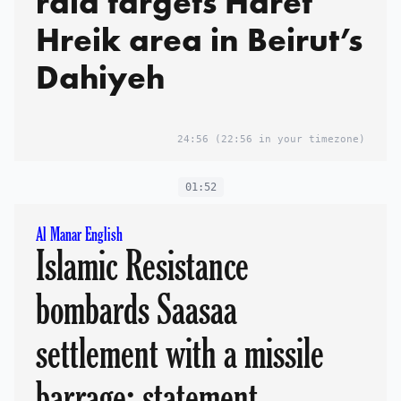
raid targets Haret
Hreik area in Beirut’s
Dahiyeh
24:56
(22:56 in your timezone)
01:52
Al Manar English
Islamic Resistance
bombards Saasaa
settlement with a missile
barrage: statement