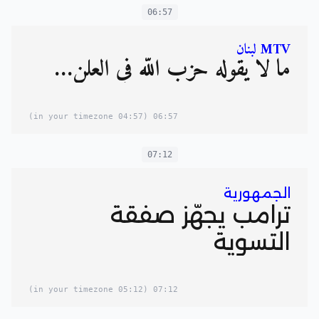
06:57
MTV لبنان
ما لا يقوله حزب الله في العلن…
(04:57 in your timezone)
06:57
07:12
الجمهورية
ترامب يجهّز صفقة
التسوية
(05:12 in your timezone)
07:12