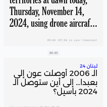
Thursday, November 14,
2024, using drone aircraft:
Statement
09:04
(07:04 in your timezone)
09:05
لبنان 24
الـ 2006 أوصلت عون إلى
بعبدا... إلى أين ستوصل الـ
2024 باسيل؟