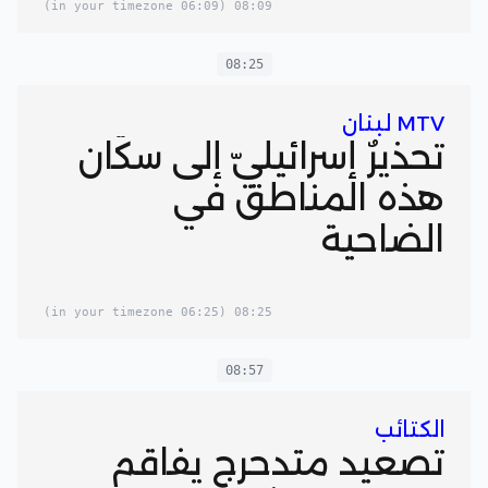
(06:09 in your timezone)
08:09
08:25
MTV لبنان
تحذيرٌ إسرائيليّ إلى سكّان
هذه المناطق في
الضاحية
(06:25 in your timezone)
08:25
08:57
الكتائب
تصعيد متدحرج يفاقم