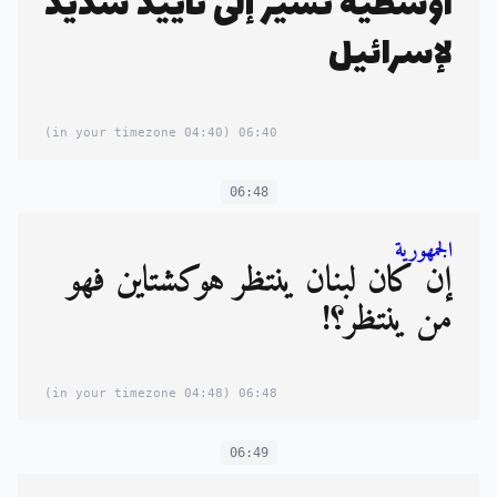
أوسطية تشير إلى تأييد شديد
لإسرائيل
(04:40 in your timezone)
06:40
06:48
الجمهورية
إن كان لبنان ينتظر هوكشتاين فهو
من ينتظر؟!
(04:48 in your timezone)
06:48
06:49