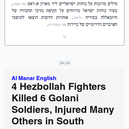
טילים מרובות על כוחות ישראליים ליד מארון א-ראס
,
(אל-מנאר)
בעוד כוחות ישראל מדווחים על תקיפת נתיבי תחבורה של
חיזבאללה בסוריה
. אזהרות חדשות הוצאו לתושבי
(MTV)
הפרברים הדרומיים של ביירות
.
(אל-ג'ומהוריה)
24:24
Al Manar English
4 Hezbollah Fighters
Killed 6 Golani
Soldiers, Injured Many
Others in South