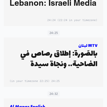
Lebanon: Israeli Media
24:24
(22:24 in your timezone)
24:25
MTV لبنان
بالصّورة: إطلاق رصاص في
الضاحية.. ونجاة سيدة
(22:25 in your timezone)
24:25
24:32
Al Manar English