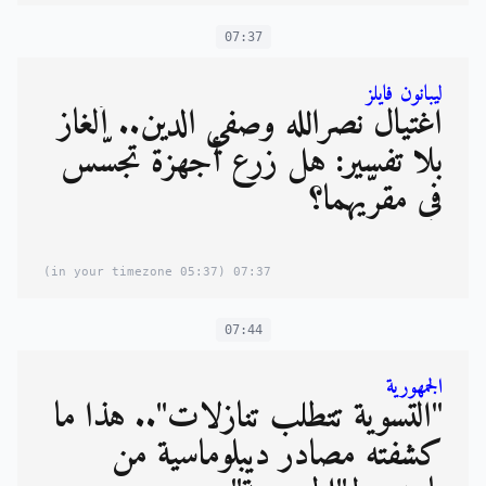
07:37
ليبانون فايلز
اغتيال نصرالله وصفي الدين.. ألغاز
بلا تفسير: هل زرع أجهزة تجسّس
في مقرّيهما؟
(05:37 in your timezone)
07:37
07:44
الجمهورية
"التسوية تتطلّب تنازلات".. هذا ما
كشفته مصادر ديبلوماسية من