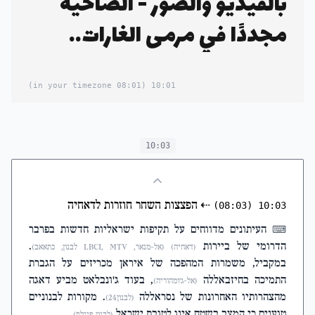
بالفيديو والصور - الضاحية
مجددًا في مرمى الغارات..
(08:01 in your timezone)
10:01
10:03
⇠
הפצצות השחר חוזרות לדאחיה
(08:03)
10:03
העיתונים מדווחים על תקיפות ישראליות חדשות בפרבר
⌨
הדרומי של ביירות
.
(דאחיה)
(אל-מנאר, LBCI, MTV לבנון, כתאאב)
במקביל, משמרות המהפכה של איראן מכריזים על הגברת
התמיכה בחיזבאללה
, בעוד ג'ונבלאט מביע דאגה
(אל-ג'ומהוריה)
מהצהרותיו האחרונות של נסראללה
. מקורות לבנוניים
(לבנון24)
טוענים כי המצב בשטח אינו לטובת ישראל
.
(לבנון פיילס)