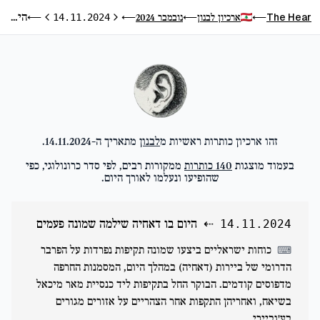
היום בו דאחיה שילמה שמונה פעמים
The Hear
ארכיון לבנון
נובמבר 2024
⟵
14.11.2024
⟵
⟵
⟵
היום הקודם
היום הבא
זהו ארכיון כותרות ראשיות מ
לבנון
מתאריך ה-
14.11.2024
.
בעמוד מוצגות
140
כותרות
ממקורות רבים, לפי סדר כרונולוגי, כפי
שהופיעו ונעלמו לאורך היום.
⇠
היום בו דאחיה שילמה שמונה פעמים
14.11.2024
כוחות ישראליים ביצעו שמונה תקיפות נפרדות על הפרבר
⌨
הדרומי של ביירות (דאחיה) במהלך היום, המסמנות החרפה
מדפוסים קודמים. הבוקר החל בתקיפות ליד כנסיית מאר מיכאל
בשיאח, ואחריהן התקפות אחר הצהריים על אזורים מגורים
בע'וביירי.