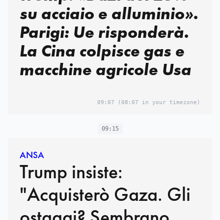
su acciaio e alluminio».
Parigi: Ue risponderà.
La Cina colpisce gas e
macchine agricole Usa
09:07
(08:07 in your timezone)
09:15
ANSA
Trump insiste:
"Acquisterò Gaza. Gli
ostaggi? Sembrano