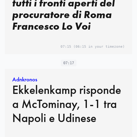
tutti i fronti aperti del
procuratore di Roma
Francesco Lo Voi
07:15
(06:15 in your timezone)
07:17
Adnkronos
Ekkelenkamp risponde
a McTominay, 1-1 tra
Napoli e Udinese