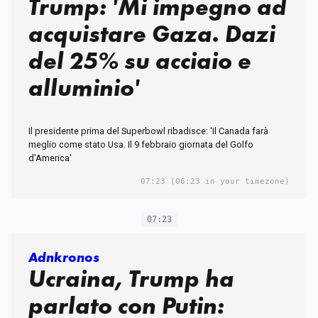
Trump: 'Mi impegno ad
acquistare Gaza. Dazi
del 25% su acciaio e
alluminio'
Il presidente prima del Superbowl ribadisce: 'Il Canada farà
meglio come stato Usa. Il 9 febbraio giornata del Golfo
d'America'
07:23
(06:23 in your timezone)
07:23
Adnkronos
Ucraina, Trump ha
parlato con Putin: