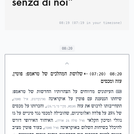
senza di noi”
08:19
(07:19 in your timezone)
08:20
⇠
שלושת המהלכים של טראמפ: פוטין,
(07:20)
08:20
עזה ומכסים
העיתונים מדווחים על הצהרותיו החדשות של טראמפ:
⌨
שיחתו הנטענת עם פוטין על אוקראינה
,
(אדנקרונוס, איל פאטו)
התחייבותו לרכוש את עזה
, והכרזתו על מכסים
(אנסא, סקיי טי.ג'י.24)
של 25% על פלדה ואלומיניום, שהובילה למכסי נגד סיניים על גז
נוזלי ומיכון חקלאי
. האיחוד האירופי דורש
(איל סולה 24 אורה)
להיכלל בשיחות השלום באוקראינה
, בעוד פוטין מציב
(איל פאטו)