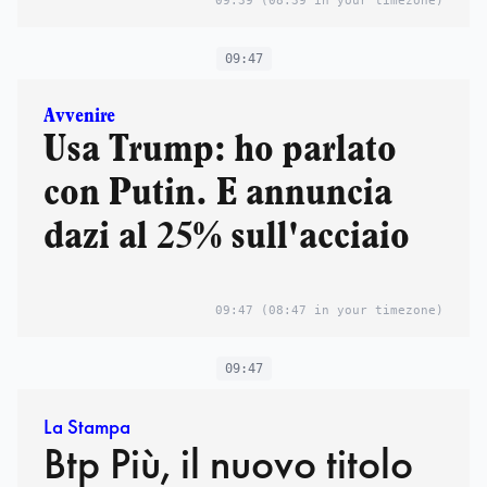
09:39
(08:39 in your timezone)
09:47
Avvenire
Usa Trump: ho parlato
con Putin. E annuncia
dazi al 25% sull'acciaio
09:47
(08:47 in your timezone)
09:47
La Stampa
Btp Più, il nuovo titolo