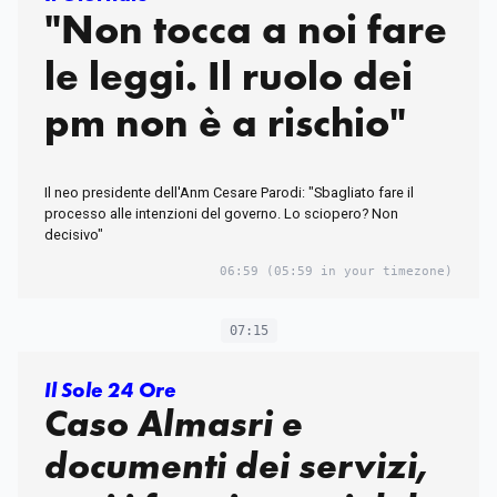
"Non tocca a noi fare
le leggi. Il ruolo dei
pm non è a rischio"
Il neo presidente dell'Anm Cesare Parodi: "Sbagliato fare il
processo alle intenzioni del governo. Lo sciopero? Non
decisivo"
06:59
(05:59 in your timezone)
07:15
Il Sole 24 Ore
Caso Almasri e
documenti dei servizi,