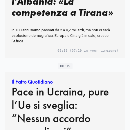
l'Albania: «La
competenza a Tirana»
In 100 anni siamo passati da 2 a 8,2 miliardi, ma non ci sarà
esplosione demografica. Europa e Cina già in calo, cresce
l'Africa
08:19
(07:19 in your timezone)
08:19
Il Fatto Quotidiano
Pace in Ucraina, pure
l’Ue si sveglia:
“Nessun accordo