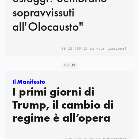
sopravvissuti
all'Olocausto"
09:15
(08:15 in your timezone)
09:39
Il Manifesto
I primi giorni di
Trump, il cambio di
regime è all’opera