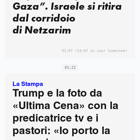
Gaza”. Israele si ritira
dal corridoio
di Netzarim
01:07
(24:07 in your timezone)
01:22
La Stampa
Trump e la foto da
«Ultima Cena» con la
predicatrice tv e i
pastori: «Io porto la