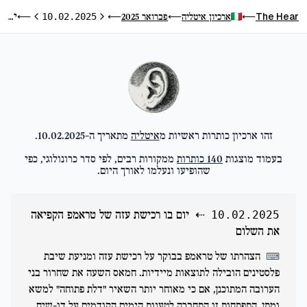
יום בו רכישת עזה של טראמפ הקפיאה את השלום
The Hear
ארכיון איטליה
פברואר 2025
⟵
10.02.2025
⟵
⟵
⟵
היום הקודם
היום הבא
זהו ארכיון כותרות ראשיות מ
איטליה
מתאריך ה-
10.02.2025
.
בעמוד מוצגות
140
כותרות
ממקורות רבים, לפי סדר כרונולוגי, כפי
שהופיעו ונעלמו לאורך היום.
⇠
יום בו רכישת עזה של טראמפ הקפיאה
10.02.2025
את השלום
הצהרתו של טראמפ בבוקר על רכישת עזה ומניעת שיבת
⌨
פלסטינים הובילה לתוצאות מיידיות. חמאס השעה את שחרור בני
הערובה המתוכנן, אם כי מאוחר יותר השאיר "דלת פתוחה" למשא
ומתן. התפתחות זו התחברה לטענות הימים הקודמים על דו-שיח