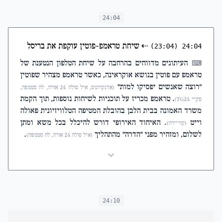
24:04
⇠
שיחת טראמפ-פוטין עוקפת את בריסל
(23:04)
24:04
העיתונים מדווחים בהרחבה על שיחת הטלפון הנטענת של
⌨
טראמפ עם פוטין בנושא אוקראינה, כאשר טראמפ מצהיר שפוטין
"רוצה שאנשים יפסיקו למות"
(אדנקרונוס, איל סולה 24 אורה, לה סטמפה,
. טראמפ מכריז על תוכניות לשיחות נוספות, תוך הקמת
סקיי TG24)
משרד האמונה בבית הלבן בהובלת המטיפה הטלוויזיונית פאולה
וייט
. האיחוד האירופי דורש להיכלל בכל משא ומתן
(קוריירה)
לשלום, ומזהיר מפני "הדרה" מהתהליך
.
(איל סולה 24 אורה, לה סטמפה)
24:10