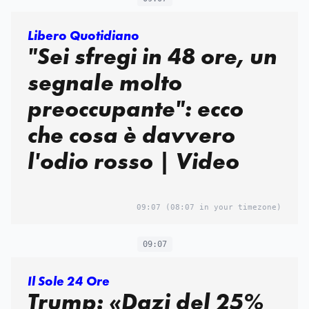
Libero Quotidiano
"Sei sfregi in 48 ore, un
segnale molto
preoccupante": ecco
che cosa è davvero
l'odio rosso | Video
09:07
(08:07 in your timezone)
09:07
Il Sole 24 Ore
Trump: «Dazi del 25%