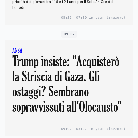
priorità dei giovani tra i 16 e i 24 anni per Il Sole 24 Ore del
Lunedì
08:59
(07:59 in your timezone)
09:07
ANSA
Trump insiste: "Acquisterò
la Striscia di Gaza. Gli
ostaggi? Sembrano
sopravvissuti all'Olocausto"
09:07
(08:07 in your timezone)