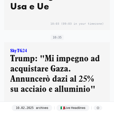
Usa e Ue
10:03
(09:03 in your timezone)
10:35
Sky TG24
Trump: "Mi impegno ad
acquistare Gaza.
Annuncerò dazi al 25%
su acciaio e alluminio"
Il presidente degli Stati Uniti, parlando con i giornalisti a bordo
archives
Live Headlines
10
.
02
.
2025
dell’Air Force One, ha specificato che potrebbe concedere