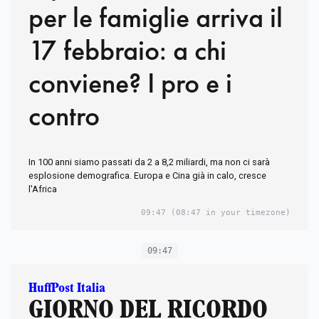
per le famiglie arriva il
17 febbraio: a chi
conviene? I pro e i
contro
In 100 anni siamo passati da 2 a 8,2 miliardi, ma non ci sarà
esplosione demografica. Europa e Cina già in calo, cresce
l'Africa
09:47
(08:47 in your timezone)
09:47
HuffPost Italia
GIORNO DEL RICORDO