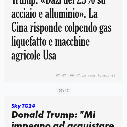
acciaio e alluminio». La
Cina risponde colpendo gas
liquefatto e macchine
agricole Usa
07:47
(06:47 in your timezone)
07:47
Sky TG24
Donald Trump: "Mi
impegno ad acquistare