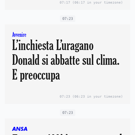
07:17
(06:17 in your timezone)
07:23
Avvenire
L’inchiesta L’uragano
Donald si abbatte sul clima.
E preoccupa
07:23
(06:23 in your timezone)
07:23
ANSA