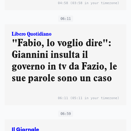
04:58
(03:58 in your timezone)
06:11
Libero Quotidiano
"Fabio, lo voglio dire":
Giannini insulta il
governo in tv da Fazio, le
sue parole sono un caso
06:11
(05:11 in your timezone)
06:59
Il Giornale