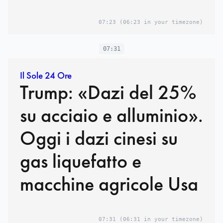
07:23
(06:23 in your timezone)
07:31
Il Sole 24 Ore
Trump: «Dazi del 25%
su acciaio e alluminio».
Oggi i dazi cinesi su
gas liquefatto e
macchine agricole Usa
07:31
(06:31 in your timezone)