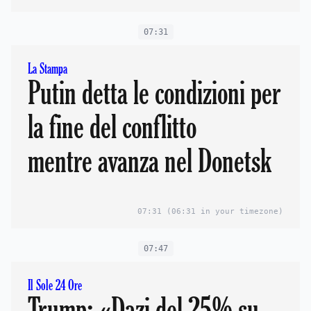
07:31
La Stampa
Putin detta le condizioni per
la fine del conflitto
mentre avanza nel Donetsk
07:31
(06:31 in your timezone)
07:47
Il Sole 24 Ore
Trump: «Dazi del 25% su