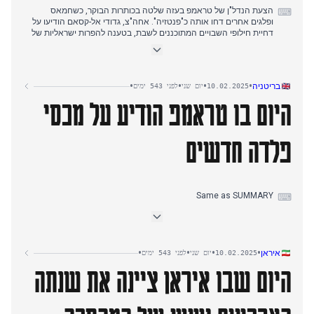
שמרמז על מתחים פוליטיים פנימיים.
הצעת הנדל"ן של טראמפ בעזה שלטה בכותרות הבוקר, כשחמאס
⌨
ופלגים אחרים דחו אותה כ"פנטזיה". אחה"צ, גדודי אל-קסאם הודיעו על
דחיית חילופי השבויים המתוכננים לשבת, בטענה להפרות ישראליות של
ההסכם. זה הוביל לכוננות צבאית בישראל.
הרשות הפלסטינית שינתה את מערכת תשלומי האסירים בעקבות לחץ
אמריקאי, דבר שעורר ביקורת מצד הפלגים שראו בכך נטישת עקרונות
•
•
•
•
בריטניה
10.02.2025
יום שני
לפני 543 ימים
לאומיים. במקביל, דווח על פינוי נרחב במחנות בצפון הגדה, כש-500
היום בו טראמפ הודיע על מכסי
משפחות פונו מנור שמס ו-200 מאל-פארעה.
נחתם מזכר הבנות בשווי 80 מיליון דולר להערכת נזקים והקמת מקלטים
זמניים בעזה, בעוד הפסדי התקשורת הגיעו ל-736 מיליון דולר. בערב
פלדה חדשים
התמקד הסיקור בחששות המתווכים מקריסת הפסקת האש.
Same as SUMMARY
⌨
•
•
•
•
איראן
10.02.2025
יום שני
לפני 543 ימים
היום שבו איראן ציינה את שנתה