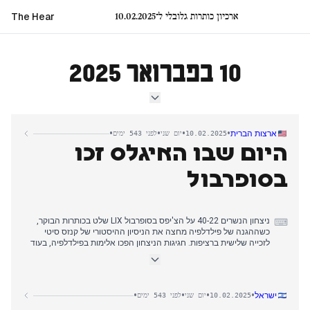
ארכיון כותרות גלובלי ל־10.02.2025
The Hear
10 בפברואר 2025
•
•
•
•
ארצות הברית
10.02.2025
יום שני
לפני 543 ימים
היום שבו האיגלס זכו
בסופרבול
ניצחון הנשרים 40-22 על הצ'יפס בסופרבול LIX שלט בכותרות הבוקר,
⌨
כשההגנה של פילדלפיה מחצה את הניסיון ההיסטורי של קנזס סיטי
לזכייה שלישית ברציפות. חגיגות הניצחון הפכו אלימות בפילדלפיה, בעוד
נוכחות טראמפ והתגובות לטיילור סוויפט יצרו גוון פוליטי.
בצהריים, טראמפ הכריז על מכסי 25% על יבוא פלדה ואלומיניום החל
מיום שני, מרחיב את צעדי הסחר מהשבוע שעבר. הממשל נתקל במספר
•
•
•
•
ישראל
10.02.2025
יום שני
לפני 543 ימים
מכשולים משפטיים כאשר שלושה שופטים פדרליים חסמו ניסיונות
להגביל אזרחות מכוח לידה ומצאו אי-ציות לצווים בנוגע להקפאת