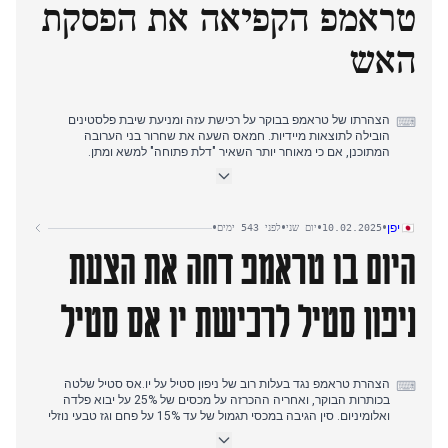
טראמפ הקפיאה את הפסקת
למשרדי הגיוס, בעוד הכיסוי עבר להצהרות לברוב על בחינה מחדש של
התחייבויות רוסיה לארגונים בינלאומיים. דיווח הטלגרף על השעיית תכנית
האש
השלום האמריקאית לאוקראינה סגר את מחזור היום.
הצהרתו של טראמפ בבוקר על רכישת עזה ומניעת שיבת פלסטינים
⌨
הובילה לתוצאות מיידיות. חמאס השעה את שחרור בני הערובה
המתוכנן, אם כי מאוחר יותר השאיר "דלת פתוחה" למשא ומתן.
התפתחות זו התחברה לטענות הימים הקודמים על דו-שיח טראמפ-פוטין
והתיישרות בינלאומית משתנה.
הזירה הפוליטית האיטלקית התמקדה בשני עימותים מוסדיים מקבילים:
•
•
•
•
יפן
10.02.2025
יום שני
לפני 543 ימים
תובעי פרוג'ה פתחו בחקירה על דליפת מידע מסווג של DIS, המשך
היום בו טראמפ דחה את הצעת
המתח בין שירותי המודיעין לרשות השופטת, והצבעת אי-אמון בשרה
סנטנשה, שהתאפיינה בהיעדרות בולטת של שותפים קואליציוניים. בעוד
מלוני שמרה על התיישרות עם עמדותיו הבינלאומיות של טראמפ, עלה
מתח פנימי בקואליציה סביב דחיפתו של סלביני לחנינת מס.
ניפון סטיל לרכישת יו אס סטיל
יום הזיכרון לקורבנות הפויבה הפך לזירה נוספת של מתח מוסדי, כאשר
דיווחי ונדליזם ונרטיבים מתחרים בין מקורות ימין ושמאל שלטו בסיקור.
הצהרת טראמפ נגד בעלות רוב של ניפון סטיל על יו.אס סטיל שלטה
⌨
בכותרות הבוקר, ואחריה ההכרזה על מכסים של 25% על יבוא פלדה
ואלומיניום. סין הגיבה במכסי תגמול של עד 15% על פחם וגז טבעי נוזלי
מארה"ב. אחר הצהריים, התקשורת היפנית עברה להתמקד במאמצים