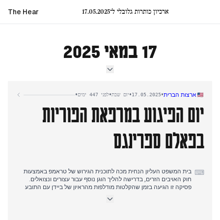
ארכיון כותרות גלובלי ל־17.05.2025
The Hear
17 במאי 2025
•
•
•
•
ארצות הברית
17.05.2025
יום שבת
לפני 447 ימים
יום הפיגוע במרפאת הפוריות
בפאלם ספרינגס
בית המשפט העליון הנחית מכה לתוכנית הגירוש של טראמפ באמצעות
⌨
חוק האויבים הזרים, בדרישה להליך הוגן נוסף עבור עצורים ונצואלים.
פסיקה זו הגיעה בזמן שהקלטות מודלפות מהראיון של ביידן עם התובע
המיוחד הר חשפו בעיות זיכרון שנראו גרועות יותר ממה שדווח בתחילה.
סופות קשות הכו באזור הלב של אמריקה, והרגו לפחות 27 אנשים במספר
מדינות עד אחר הצהריים. הניקס ניצחו באופן מכריע את הסלטיקס 119-