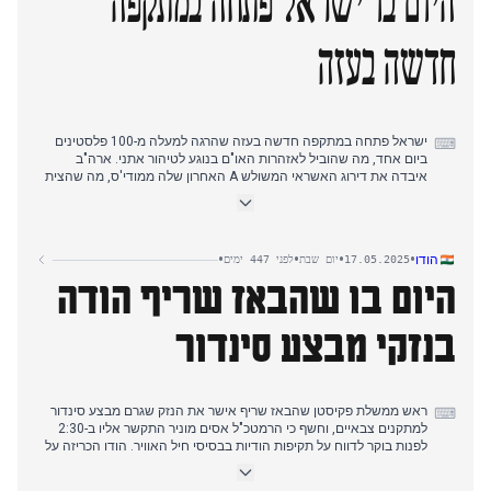
היום בו ישראל פתחה במתקפה
דיווחים עלו על טיפול בלתי הולם אפשרי בהכנסות כרטיסי המפלגה על
ידי הסניף של המפלגה הליברל-דמוקרטית בטוקיו. בית משפט הורה
לממשלה לחשוף מסמכים הקשורים למועצת המדע של יפן בפסיקת
חדשה בעזה
שקיפות. בינתיים, דווח שטאיוואן השיגה את יעד "אפס כוח גרעיני" היום,
בעוד מבשלת סאקה היסטורית החלה להציע קורסים לסומלייה זרים,
מדגישה את מאמצי היצוא התרבותי של יפן בתוך אתגרים כלכליים.
ישראל פתחה במתקפה חדשה בעזה שהרגה למעלה מ-100 פלסטינים
⌨
ביום אחד, מה שהוביל לאזהרות האו"ם בנוגע לטיהור אתני. ארה"ב
איבדה את דירוג האשראי המשולש A האחרון שלה ממודי'ס, מה שהצית
תגובה זועמת מהבית הלבן בזמן שהדאגות לגבי הגירעונות התקציביים
גדלו.
תחרות האירוויזיון שלטה בסיקור הערב. המתמודד ההולנדי קלוד הציג
•
•
•
•
הודו
17.05.2025
יום שבת
לפני 447 ימים
הופעה רגשית עם טעות מילולית קטנה, וסיים לבסוף במקום ה-12.
היום בו שהבאז שריף הודה
התחרות התאפיינה במחלוקת כאשר כמאה צופים עזבו במהלך הופעת
ישראל, בעוד שאחרים ניסו לפרוץ לבמה. אוסטריה זכתה בניצחון,
כשישראל חזקה באופן מפתיע בהצבעת הטלוויזיה למרות המחאות.
בנזקי מבצע סינדור
התפתחויות אחרות כללו את חקירת לשכת עורכי הדין את משרד קנופס
בחשד להונאה בחיובי שעות, תלמידי בית ספר יסודי הולנדים שהשתתפו
בצעדת שלום בעזה, ותוכנית ממשלתית לגייס מאות פליטים אוקראינים
ובעלי מעמד כמורים כדי להתמודד עם המחסור.
ראש ממשלת פקיסטן שהבאז שריף אישר את הנזק שגרם מבצע סינדור
⌨
למתקנים צבאיים, וחשף כי הרמטכ"ל אסים מוניר התקשר אליו ב-2:30
לפנות בוקר לדווח על תקיפות הודיות בבסיסי חיל האוויר. הודו הכריזה על
שבע משלחות פרלמנטריות שיעדכנו שותפים גלובליים על קשרי פקיסטן
לטרור, כששאשי טארור מוביל את המשלחת לארה"ב למרות שהקונגרס