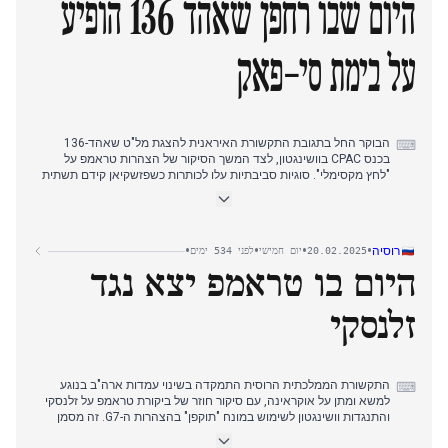
היום שבו רחפן שאהד 136 הופיע
על בימת סי-פאק
הבוקר החל בתגובת התקשורת האיראנית להצגת מל"ט שאהד-136
⌨
בכנס CPAC בוושינגטון, לצד המשך הסיקור של הצהרות טראמפ על
"לחץ מקסימלי". סוגיות סביבתיות עלו לכותרות כשפזשקיאן קידם תשתית
לרכבים חשמליים, בשינוי מהמיקוד בימים האחרונים בשווקי המטבע.
בצהריים, חמאס החזיר גופות של ארבעה חטופים ישראלים דרך הצלב
האדום, בעוד מפקד משמרות המהפכה סלאמי הדגיש את עמדת איראן
•
•
•
•
רוסיה
20.02.2025
יום חמישי
לפני 534 ימים
מול כוחות עולמיים. רדיו פרדא דיווח על עלייה של 70% בבריחת הון דרך
היום בו טראמפ יצא נגד
מטבעות קריפטו.
בערב חזר הסיקור להצגת המל"ט ב-CPAC, כשתקשורת האופוזיציה
זלנסקי
מדגישה את משמעותו כהוכחה לתפקיד האיראני באזור. הדולר חצה
94,000 תומאן, בעוד ראש סבא"א תיאר את הסכם הגרעין כ"קליפה
ריקה".
התקשורת הממלכתית הרוסית התמקדה בשינוי עמדות ארה"ב בנוגע
⌨
למשא ומתן על אוקראינה, עם סיקור חוזר של ביקורת טראמפ על זלנסקי
והתנגדות וושינגטון לשימוש במונח "תוקפן" בהצהרות ה-G7. זה מסמן
שינוי מהסיקור של הימים הקודמים על השיחות הדו-צדדיות בריאד.