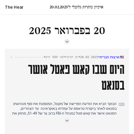
ארכיון כותרות גלובלי ל־20.02.2025
The Hear
20 בפברואר 2025
•
•
•
•
ארצות הברית
20.02.2025
יום חמישי
לפני 534 ימים
היום שבו קאש פאטל אושר
בסנאט
הבוקר הביא את הודעת הפרישה של מקונל, המסמנת את סוף מנהיגותו
⌨
בסנאט לאחר ביקורת טראמפ על עמדתו באוקראינה. עד הצהריים,
הסנאט אישר את קאש פטל כמנהל ה-FBI ברוב צר של 51-49, מחזק את
שליטת טראמפ באכיפת החוק הפדרלית.
חמאס החזיר גופות של חטופים ישראלים, כולל ילדי ביבס, במה
שהתקשורת תיארה כתצוגת תעמולה. טראמפ המשיך להתיישר עם