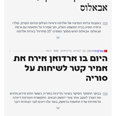
אבאלוס
הסיקור הערב חזר לפוליטיקה המקומית כשמפלגת פיס הגישה תלונות
פליליות נגד חברי ועדת הבחירות בעניין החלטת מימון המפלגה מה-16
בדצמבר, בעוד מומחים חוקתיים דנו בהשפעות אפשריות על תקפות
הבחירות לנשיאות 2025. הגיעו דיווחים על כך שסגן השר לשעבר
רומנובסקי מסתתר בהונגריה.
בעקבות עדותו הנפיצה של אלדמה וראיות הצילום מהיום הקודם, קולדו
⌨
גרסיה הופיע בבית המשפט העליון, תוך שמירה על התאמה עם גרסת
אבאלוס. אבאלוס הגיש מסמך המפרט "25 סתירות" בעדות אלדמה.
קואליציית PSOE-Sumar דחתה את החלטתה בנושא הצעת האמון של
פוג'דמון לינואר.
מותה של השחקנית מריסה פארדס בגיל 78 שלט בסיקור התרבותי, בעוד
•
•
•
•
טורקיה
17.12.2024
יום שלישי
לפני 599 ימים
החדשות הכלכליות התמקדו בהעלאת תחזיות הצמיחה של בנק ספרד
היום בו ארדואן אירח את
ל-3.1% ב-2024. הממשלה הכפילה את הצעת ביטוח הבריאות
הראשונית שלה.
אמיר קטר לשיחות על
בערב, התגלעו מתחים בין משרדי העבודה והכלכלה בנוגע ליישום קיצור
יום העבודה, בעוד הזמר רפאל אושפז בעקבות שבץ מוחי. פוג'דמון טען
סוריה
ליחס לא הוגן מצד הממשלה.
בבוקר התמקד הסיקור בשינויי מדיניות בסוריה, כששר החוץ פידאן מדגיש
⌨
את הצורך לעקוב אחר צעדי דמשק הבאים. התקשורת הטורקית דיווחה
על פתיחת שדה התעופה בדמשק, בעוד עלו דיונים לגבי הצהרות דובר
מפלגת השלטון צ'ליק בנוגע למעמד HTS.
אחר הצהריים התגברה הפעילות הדיפלומטית כשארדואן אירח את אמיר