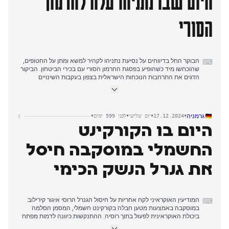
היום שבו נתניהו עלה לחרמון
הסורי
הבוקר החל בדיווחים על נסיעת נתניהו לקהיר למשא ומתן על החטופים,
⌨
שהוכחשו מיד כשהופיע בפסגת החרמון הסורי עם בכירי הביטחון. הביקור
הדגים את התרחבות הנוכחות הישראלית בצפון בעקבות השינויים
במשטר הסורי.
מותם של שני אנשי מילואים ממודיעין - רס"ן רוזנוולד ורס"ל אנוסוב -
מקריסת מבנה ברפיח הדגיש את המשך הפעילות בעזה. במקביל, מקורות
•
•
•
•
גרמניה
17.12.2024
יום שלישי
לפני 599 ימים
רבים דיווחו על ויתור חמאס על דרישת הנסיגה המלאה של צה"ל, סימן
היום בו הקורקינט
לפריצת דרך אפשרית במשא ומתן, אם כי גורמים ישראליים הדגישו
פערים נותרים.
החשמלי במוסקבה חיסל
בערב, התמקדו הדיווחים בביקור המתוכנן של ראש ה-CIA בקטאר,
במקביל לדיווחים על תקיפה ישראלית ליד שדה התעופה במזרח סוריה.
את גנרל הנשק הכימי
הצטלבות ההתבססות בחזית הצפון עם ההתקדמות בעסקת החטופים
סימנה שינוי משמעותי הן בתחום הצבאי והן בדיפלומטי.
המודיעין האוקראיני לקח אחריות על חיסול הגנרל הרוסי איגור קירילוב
⌨
במוסקבה באמצעות מטען חבלה בקורקינט חשמלי, המסמן הסלמה
ביכולת האוקראינית לפעול בתוך רוסיה. ההתנקשות כיוונה לדמות מפתח
בתוכנית הנשק הכימי ומערך התעמולה הרוסי.