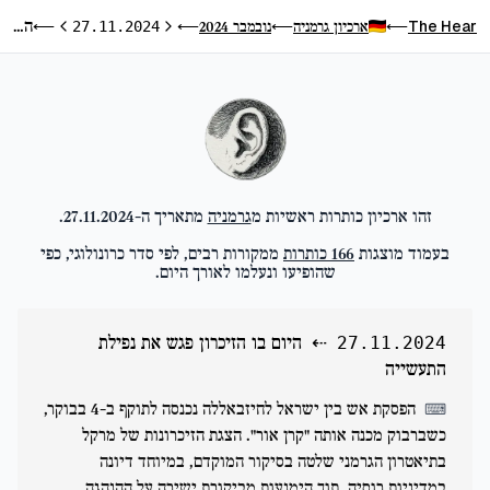
היום בו הזיכרון פגש את נפילת התעשייה
The Hear
ארכיון גרמניה
נובמבר 2024
⟵
27.11.2024
⟵
⟵
⟵
היום הקודם
היום הבא
זהו ארכיון כותרות ראשיות מ
גרמניה
מתאריך ה-
27.11.2024
.
בעמוד מוצגות
166
כותרות
ממקורות רבים, לפי סדר כרונולוגי, כפי
שהופיעו ונעלמו לאורך היום.
⇠
היום בו הזיכרון פגש את נפילת
27.11.2024
התעשייה
הפסקת אש בין ישראל לחיזבאללה נכנסה לתוקף ב-4 בבוקר,
⌨
כשברבוק מכנה אותה "קרן אור". הצגת הזיכרונות של מרקל
בתיאטרון הגרמני שלטה בסיקור המוקדם, במיוחד דיונה
במדיניות רוסיה, תוך הימנעות מביקורת ישירה על ההנהגה