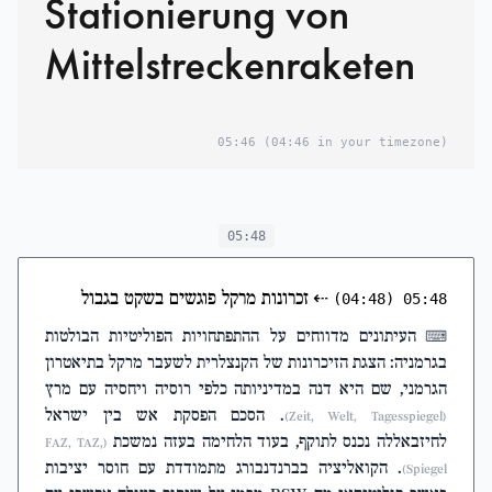
Stationierung von
Mittelstreckenraketen
05:46
(04:46 in your timezone)
05:48
⇠
זכרונות מרקל פוגשים בשקט בגבול
(04:48)
05:48
העיתונים מדווחים על ההתפתחויות הפוליטיות הבולטות
⌨
בגרמניה: הצגת הזיכרונות של הקנצלרית לשעבר מרקל בתיאטרון
הגרמני, שם היא דנה במדיניותה כלפי רוסיה ויחסיה עם מרץ
. הסכם הפסקת אש בין ישראל
(Zeit, Welt, Tagesspiegel)
לחיזבאללה נכנס לתוקף, בעוד הלחימה בעזה נמשכת
(FAZ, TAZ,
. הקואליציה בברנדנבורג מתמודדת עם חוסר יציבות
Spiegel)