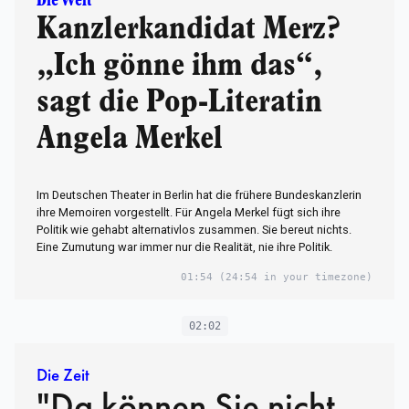
Die Welt
Kanzlerkandidat Merz?
„Ich gönne ihm das“,
sagt die Pop-Literatin
Angela Merkel
Im Deutschen Theater in Berlin hat die frühere Bundeskanzlerin
ihre Memoiren vorgestellt. Für Angela Merkel fügt sich ihre
Politik wie gehabt alternativlos zusammen. Sie bereut nichts.
Eine Zumutung war immer nur die Realität, nie ihre Politik.
01:54
(24:54 in your timezone)
02:02
Die Zeit
"Da können Sie nicht