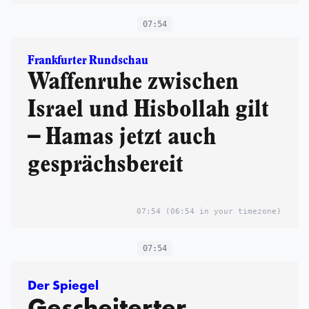
07:54
Frankfurter Rundschau
Waffenruhe zwischen
Israel und Hisbollah gilt
– Hamas jetzt auch
gesprächsbereit
07:54
(06:54 in your timezone)
07:54
Der Spiegel
Gescheiterter