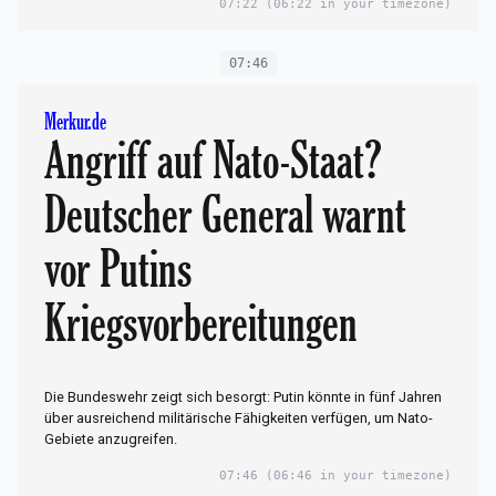
07:22
(06:22 in your timezone)
07:46
Merkur.de
Angriff auf Nato-Staat?
Deutscher General warnt
vor Putins
Kriegsvorbereitungen
Die Bundeswehr zeigt sich besorgt: Putin könnte in fünf Jahren
über ausreichend militärische Fähigkeiten verfügen, um Nato-
Gebiete anzugreifen.
07:46
(06:46 in your timezone)