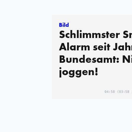
Bild
Schlimmster 
Alarm seit Jah
Bundesamt: Ni
joggen!
04:58
(03:58 