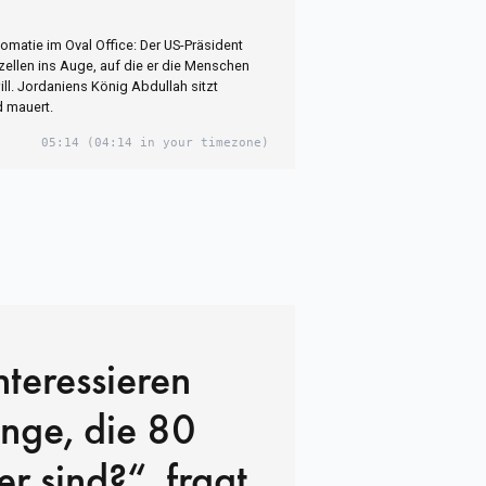
omatie im Oval Office: Der US-Präsident
rzellen ins Auge, auf die er die Menschen
ill. Jordaniens König Abdullah sitzt
d mauert.
05:14
(04:14 in your timezone)
teressieren
nge, die 80
er sind?“, fragt