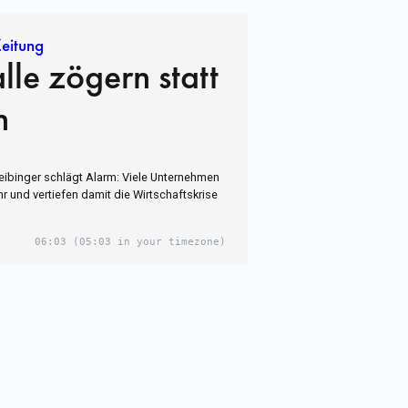
eitung
le zögern statt
n
Leibinger schlägt Alarm: Viele Unternehmen
hr und vertiefen damit die Wirtschaftskrise
06:03
(05:03 in your timezone)