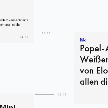
ßerdem vermacht eine
der Partei sechs
.
02:02
24:10
Bild
Popel-
Weißen
von Elo
allen d
03:06