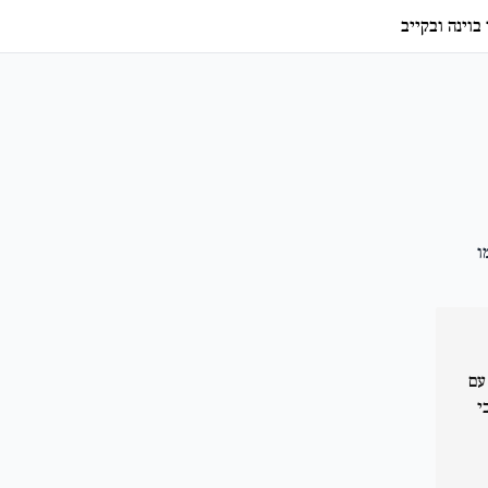
בוינה ובקייב
ו
עם
י