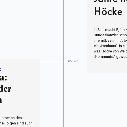
Höcke
In Suhl macht Björn
Bundeskanzler Scho
„fremdbestimmt“, be
ein „Irrenhaus“. In e
was Höcke von Weide
„Kommunist“ gewese
05:47
g
a:
der
n
 immer an den
na-Folgen sind auch