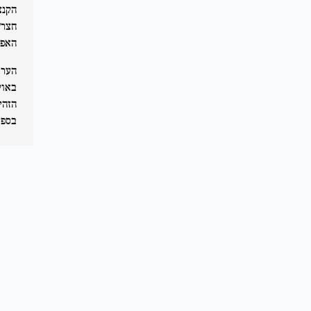
הקנצ
האפי
הערב
באוק
הזהי
בספי