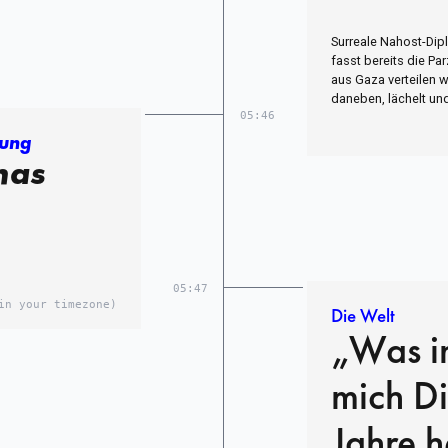
Surreale Nahost-Dipl
fasst bereits die Pa
aus Gaza verteilen w
daneben, lächelt un
05:46
tung
mas
05:47
in your timezone)
Die Welt
„Was in
mich Di
Jahre h