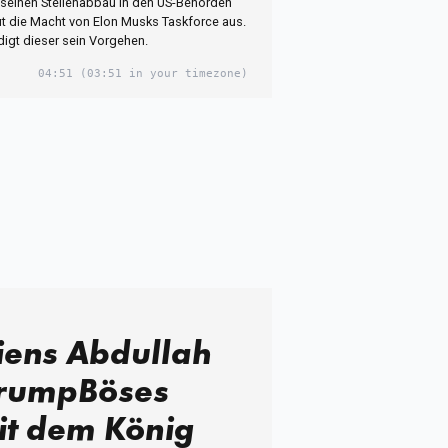
 seinen Stellenabbau in den US-Behörden
ut die Macht von Elon Musks Taskforce aus.
idigt dieser sein Vorgehen.
04:51
(03:51 in your timezone)
iens Abdullah
 TrumpBöses
it dem König