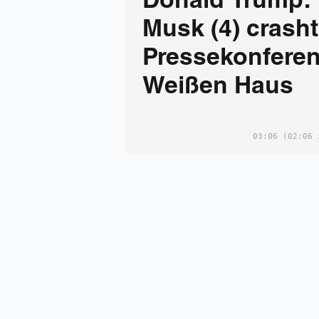
Donald Trump: 
Musk (4) crasht
Pressekonferen
Weißen Haus
03:06
(02:06 