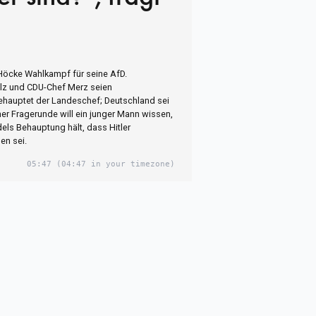
 Höcke Wahlkampf für seine AfD.
lz und CDU-Chef Merz seien
hauptet der Landeschef; Deutschland sei
iner Fragerunde will ein junger Mann wissen,
ls Behauptung hält, dass Hitler
n sei.
05:47
(04:47 in your timezone)