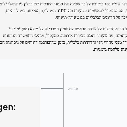
לר שולץ ספג ביקורת על כך שכינה את סנטור התרבות של ברלין ג'ו קיאלו "ליצן
חצר", מה שהוביל להאשמות בגזענות מה-CDU. המחלוקת הסלימה במהלך היום,
לה על הדיונים הכלכליים בנושא דה-תיעוש.
 הביא חדשות על שיחת טראמפ עם פוטין המכריזה על משא ומתן "מיידי"
ראינה, מה שעורר דאגה בבירות אירופה. במקביל, מנהיגי התעשייה הגרמנית
רו מפני מחירי הגז והדרדרות כלכלית, בזמן שהתפרסמו דיווחים על ניסיונות חב
נות מלחמה גרמניות.
24:10
gen: