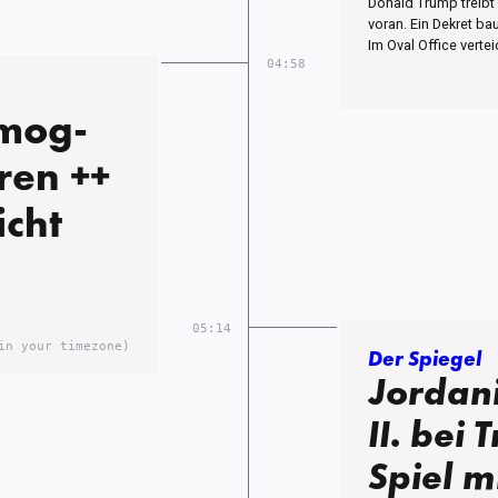
Donald Trump treibt
voran. Ein Dekret ba
Im Oval Office verte
04:58
Smog-
ren ++
cht
05:14
in your timezone)
Der Spiegel
Jordan
II. bei
Spiel m