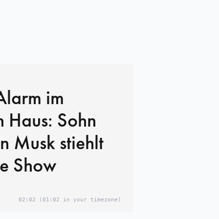
Alarm im
 Haus: Sohn
n Musk stiehlt
ie Show
02:02
(01:02 in your timezone)