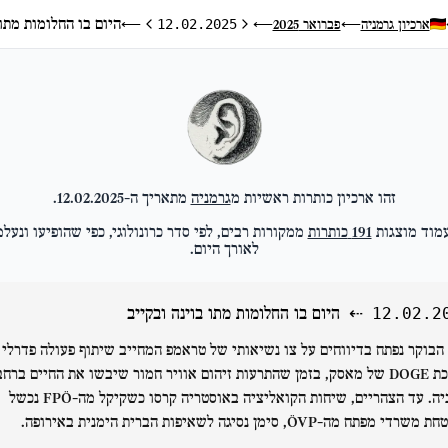
היום בו החלומות מתו 
ארכיון גרמניה
פברואר 2025
⟵
12.02.2025
⟵
⟵
היום הקודם
היום הבא
זהו ארכיון כותרות ראשיות מ
גרמניה
מתאריך ה-
12.02.2025
.
מוד מוצגות
191
כותרות
ממקורות רבים, לפי סדר כרונולוגי, כפי שהופיעו ונעלמ
לאורך היום.
⇠
היום בו החלומות מתו בוינה ובקייב
12.02.2
הבוקר נפתח בדיווחים על צו נשיאותי של טראמפ המחייב שיתוף פעולה פדרלי 
מערכת DOGE של מאסק, בזמן שהתרעות זיהום אוויר חמור שיבשו את החיים ברחב
גרמניה. עד הצהריים, שיחות הקואליציה באוסטריה קרסו כשקיקל מה-FPÖ נכשל
י מפתח מה-ÖVP, סימן נסיגה לשאיפות הברית הימנית באירופה.