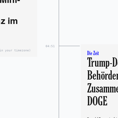
Mini-
z im
04:51
in your timezone)
Die Zeit
Trump-De
Behörde
Zusamme
DOGE