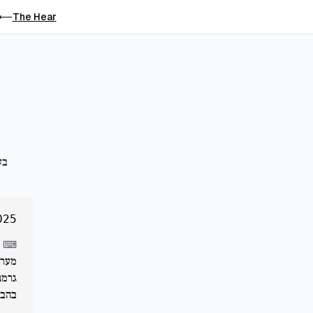
The Hear
⟵
בע
025
⌨
בהבטחת משרד