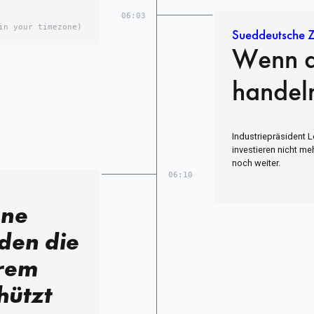
06:03
in your timezone)
Sueddeutsche Z
Wenn al
handel
Industriepräsident 
investieren nicht me
noch weiter.
06:10
ene
den die
hrem
hützt