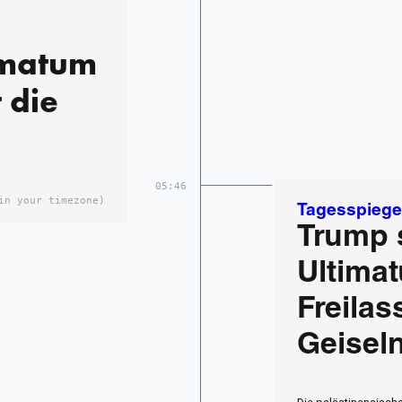
imatum
 die
05:46
in your timezone)
Tagesspiege
Trump 
Ultima
Freilas
Geisel