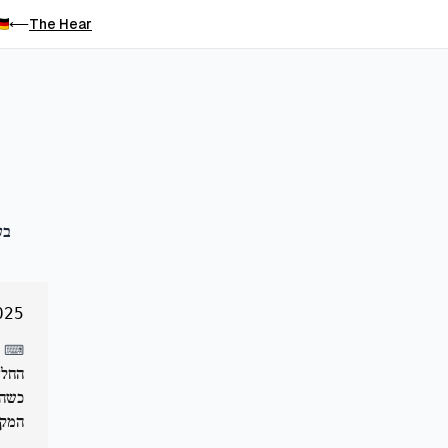
The Hear
⟵
בע
025
⌨
המקצ