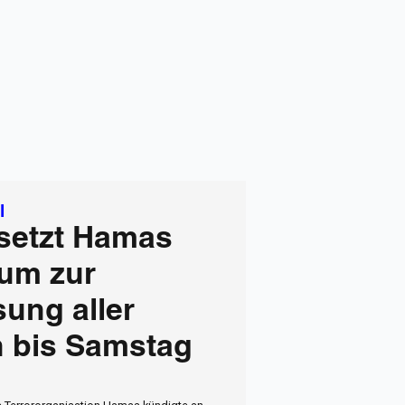
l
setzt Hamas
tum zur
sung aller
n bis Samstag