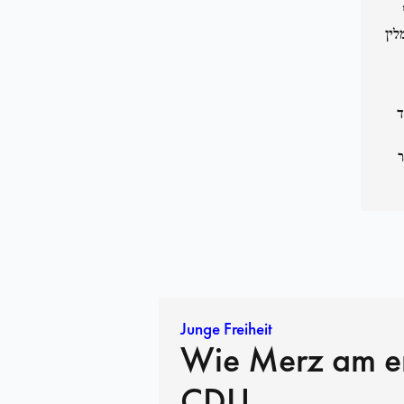
לין
ד
ור
Junge Freiheit
Wie Merz am e
CDU-