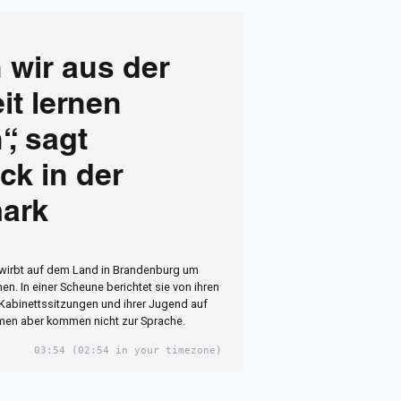
 wir aus der
it lernen
, sagt
ck in der
ark
wirbt auf dem Land in Brandenburg um
en. In einer Scheune berichtet sie von ihren
Kabinettssitzungen und ihrer Jugend auf
men aber kommen nicht zur Sprache.
03:54
(02:54 in your timezone)