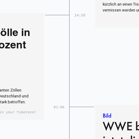
kürzlich an einen Ti
vermissen werden un
24:58
ölle in
ozent
anten Zöllen
 Deutschland und
ark betroffen.
01:06
in your timezone)
Bild
WWE be