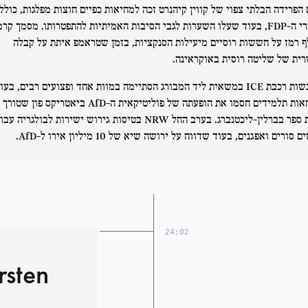
 הפרידה הבלתי צפוי של קווין קיהנרט זכה למחיאות כפיים חוצות מפלגות, כולל
מחברי ה-FDP, בעוד שעלו השערות לגבי הסיבות האמיתיות להתפטרותו. מסמך קרמ
 רמז על חששות רוסיים מיעילות הסנקציות, בזמן שטראמפ איתת על קבלה
ית של שליטה רוסית באוקראינה.
התנגשות רכבת ICE במשאית ליד המבורג הסתיימה במוות אחד ופצועים רבים, בעו
שמחאות תלמידים חסמו את הופעתה של פוליטיקאית ה-AfD ביאטריקס פון שטורך
בבית ספר בברלין-ליכטנברג. בערב החל NRW בטיסות גירוש ישירות לבולגריה עב
 סורים ואפגנים, בעוד שדווח על ירושה שיא של 10 מיליון אירו ל-AfD.
24:02
rsten