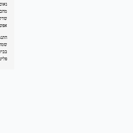
נאום
שדלף
אפשר
פליטים