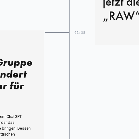
jetzt d
„RAW“
01:38
Gruppe
undert
r für
 dem ChatGPT-
ardär das
e bringen. Dessen
ttischen