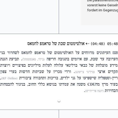
Die palästinensisch
vorerst keine Geisel
fordert im Gegenzug 
⇠
אולטימטום שבת של טראמפ לחמאס
(04:48)
05:48
העיתונים מדווחים על האולטימטום של טראמפ לחמאס לשחרור בני
⌨
הערובה עד שבת, עם איומים בתגובה חריפה
. תביעת הגנת
(בילד, טאגסשפיגל)
מידע מוצלחת של כבאי ברלינאי עלולה לעלות מיליונים בפיצויים ויוצרת
תקדים ארצי
. ורדי מכריז על שביתות חדשות בערי צפון
(ברלינר צייטונג)
ריין-וסטפליה שישפיעו על גני ילדים, בריכות ותחבורה ציבורית
,
(RP Online)
בעוד מרץ מהCDU משנה את עמדתו בנושא כללי החוב, בניגוד להבטחות
הבחירות
.
(יונגה פרייהייט)