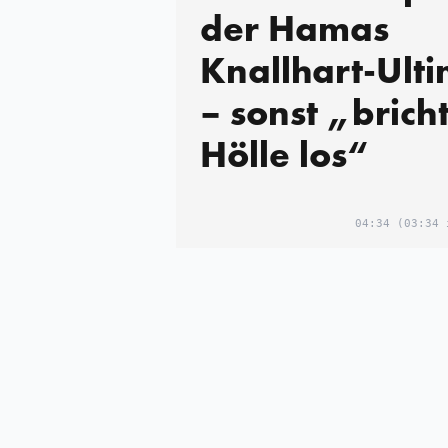
der Hamas
Knallhart-Ult
– sonst „bricht
Hölle los“
04:34
(03:34 