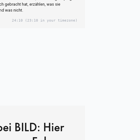
sch gebracht hat, erzählen, was sie
d was nicht.
24:10
(23:10 in your timezone)
i BILD: Hier