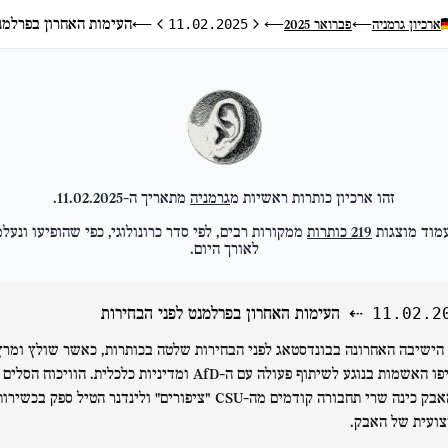
העימות האחרון בפרלמנט
ארכיון גרמניה
פברואר 2025
⟵
11.02.2025
⟵
⟵
היום הקודם
היום הבא
זהו ארכיון כותרות ראשיות מ
גרמניה
מתאריך ה-
11.02.2025
.
מוד מוצגות
219
כותרות
ממקורות רבים, לפי סדר כרונולוגי, כפי שהופיעו ונעלמ
לאורך היום.
⇠
העימות האחרון בפרלמנט לפני הבחירות
11.02.2
הישיבה האחרונה בבונדסטאג לפני הבחירות שלטה בכותרות, כאשר שולץ ומרץ
החליפו האשמות בנוגע לשיתוף פעולה עם ה-AfD ומדיניות כלכלית. הוויכוח הסלים
כשהאבק כינה שרי תחבורה קודמים מה-CSU "ציפורים" ולינדנר הטיל ספק בכשיר
ועית של האבק.