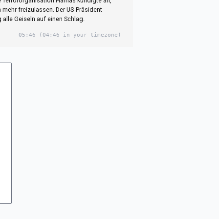
e Terrororganisation Hamas kündigte an,
n mehr freizulassen. Der US-Präsident
alle Geiseln auf einen Schlag.
05:46
(04:46 in your timezone)