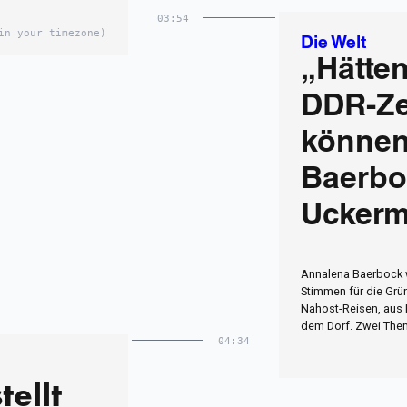
03:54
in your timezone)
Die Welt
„Hätten
DDR-Ze
können“
Baerbo
Uckerm
Annalena Baerbock 
Stimmen für die Grün
Nahost-Reisen, aus 
dem Dorf. Zwei The
04:34
tellt