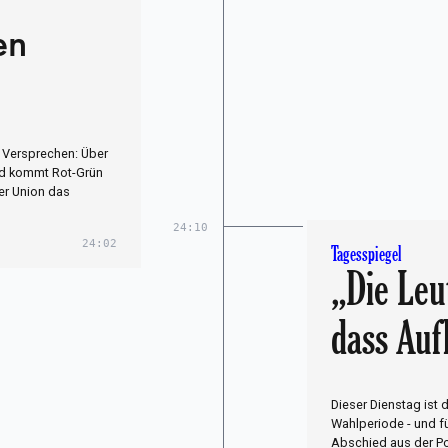
en
 Versprechen: Über
und kommt Rot-Grün
er Union das
24:10
24:02
Tagesspiegel
„Die Leu
dass Auf
Dieser Dienstag ist d
Wahlperiode - und f
Abschied aus der Pol