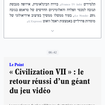
תלמידים
. בזירה הבינלאומית, אירופה מגבשת
(France TV Info)
תגובה למכסי הפלדה והאלומיניום החדשים של טראמפ בגובה
25%
, בעוד ממשלו ממשיך בעיצוב אידיאולוגי של
(Le Monde)
מוסדות פדרליים באמצעות ראסל וואוט
.
(L'Express)
06:42
Le Point
« Civilization VII » : le
retour réussi d’un géant
du jeu vidéo