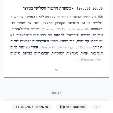
⇠
משפחת החשוד השלישי במעצר
(07:36)
08:36
העיתונים מדווחים בהרחבה על רצח לואיז באפיני, עם חשוד
⌨
שלישי בן 23 משכונת הקורבן במעצר, יחד עם מספר בני
משפחתו
. בזירה הבינלאומית,
(20 Minutes, BFMTV, Le Parisien)
טראמפ מבטיח "גיהינום" לחמאס אם החטופים הישראלים לא
ישוחררו עד שבת, תוך שהוא מרמז שאוקראינה "עשויה להיות
רוסית"
. אחרי 20 שנה לחוק
(France TV Info, Le Figaro, L'Express)
הנגישות, פחות ממחצית המוסדות הציבוריים בצרפת נגישים
.
(Libération, L'Obs)
08:42
Le Monde
archives
Live Headlines
11
.
02
.
2025