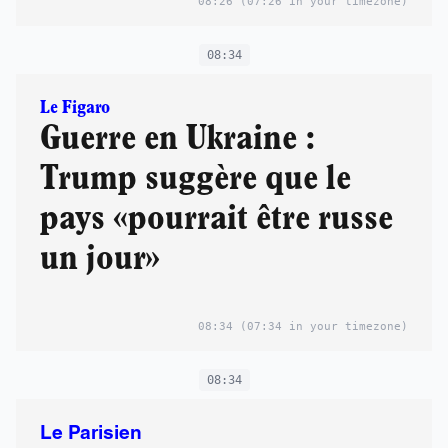
08:26
(07:26 in your timezone)
08:34
Le Figaro
Guerre en Ukraine :
Trump suggère que le
pays «pourrait être russe
un jour»
08:34
(07:34 in your timezone)
08:34
Le Parisien