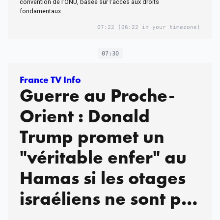
convention de l’ONU, basée sur l’accès aux droits
fondamentaux.
07:22
(06:22 in your timezone)
07:30
France TV Info
Guerre au Proche-
Orient : Donald
Trump promet un
"véritable enfer" au
Hamas si les otages
israéliens ne sont pas
relâchés d’ici samedi