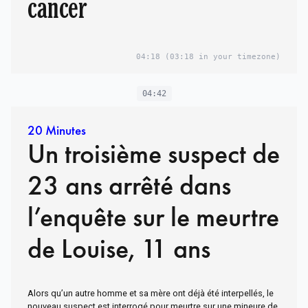
cancer
04:18
(03:18 in your timezone)
04:42
20 Minutes
Un troisième suspect de
23 ans arrêté dans
l’enquête sur le meurtre
de Louise, 11 ans
Alors qu’un autre homme et sa mère ont déjà été interpellés, le
nouveau suspect est interrogé pour meurtre sur une mineure de