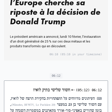
l’Europe cherche sa
riposte à la décision de
Donald Trump
Le président américain a annoncé, lundi 10 février, l’instauration
d’un droit généralisé de 25 % sur ces deux métaux et les
produits transformés qui en découlent.
06:10
(05:10 in your timezone)
06:12
⇠
חשוד שלישי בתיק לואיז
(05:12)
06:12
העיתונים מדווחים על התפתחויות בחקירת הרצח של לואיז,
⌨
עם חשוד שלישי בן 23 במעצר
,
(20 Minutes, BFMTV, Le Parisien)
בזמן שהורים באפיני-סור-אורז' מתארגנים במשמרות השגחה על