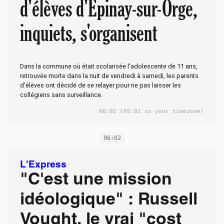
d'élèves d'Epinay-sur-Orge,
inquiets, s'organisent
Dans la commune où était scolarisée l'adolescente de 11 ans,
retrouvée morte dans la nuit de vendredi à samedi, les parents
d'élèves ont décidé de se relayer pour ne pas laisser les
collégiens sans surveillance.
06:02
(05:02 in your timezone)
06:02
L'Express
"C'est une mission
idéologique" : Russell
Vought, le vrai "cost