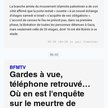
otages israéliens ne
La branche armée du mouvement islamiste palestinien a de son
sont pas relâchés
côté affirmé que la porte restait « ouverte » à un nouvel échange
d’otages samedi si Israël « s’acquitte de ses obligations ».
d’ici à samedi
L’accord de cessez-le-feu ne prévoit pas, dans sa première
phase, la libération de toutes les personnes détenues à Gaza,
mais seulement celle de 33 otages, dont 16 ont été libérés à ce
stade.
05:30
(04:30 in your timezone)
06:02
BFMTV
Gardes à vue,
téléphone retrouvé…
Où en est l'enquête
sur le meurtre de