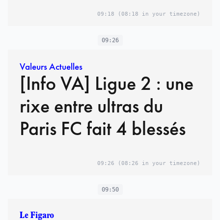
09:18
(08:18 in your timezone)
09:26
Valeurs Actuelles
[Info VA] Ligue 2 : une
rixe entre ultras du
Paris FC fait 4 blessés
09:26
(08:26 in your timezone)
09:50
Le Figaro