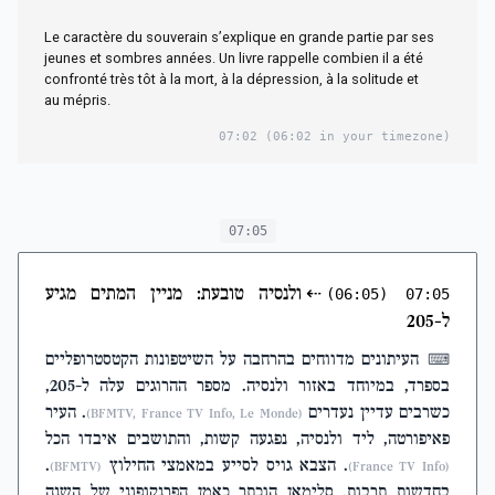
Le caractère du souverain s’explique en grande partie par ses
jeunes et sombres années. Un livre rappelle combien il a été
confronté très tôt à la mort, à la dépression, à la solitude et
au mépris.
07:02
(06:02 in your timezone)
07:05
⇠
ולנסיה טובעת: מניין המתים מגיע
(06:05)
07:05
ל-205
העיתונים מדווחים בהרחבה על השיטפונות הקטסטרופליים
⌨
בספרד, במיוחד באזור ולנסיה. מספר ההרוגים עלה ל-205,
כשרבים עדיין נעדרים
. העיר
(BFMTV, France TV Info, Le Monde)
פאיפורטה, ליד ולנסיה, נפגעה קשות, והתושבים איבדו הכל
. הצבא גויס לסייע במאמצי החילוץ
.
(BFMTV)
(France TV Info)
בחדשות תרבות, סלימאן הוכתר כאמן הפרנקופוני של השנה