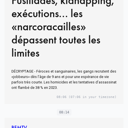
Fusillades, kidnapping,
exécutions... les
«narcoracailles»
dépassent toutes les
limites
DÉCRYPTAGE - Féroces et sanguinaires, les gangs recrutent des
«jobbeurs» dès l’âge de 9 ans et pour une espérance de vie
parfois très courte. Les homicides et les tentatives d’assassinat
ont flambé de 38 % en 2023.
08:06
(07:06 in your timezone)
08:14
BFMTV