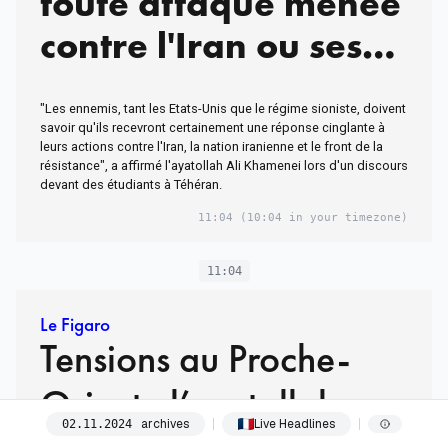
toute attaque menée
contre l'Iran ou ses
groupes alliés
"Les ennemis, tant les Etats-Unis que le régime sioniste, doivent
savoir qu'ils recevront certainement une réponse cinglante à
leurs actions contre l'Iran, la nation iranienne et le front de la
résistance", a affirmé l'ayatollah Ali Khamenei lors d'un discours
devant des étudiants à Téhéran.
11:04
(10:04 in your timezone)
11:04
Le Figaro
Tensions au Proche-
Orient : l’ayatollah
archives
Live Headlines
02
.
11
.
2024