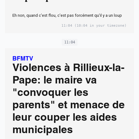
Eh non, quand c'est flou, c'est pas forcément qu'il y a un loup
11:04
(10:04 in your timezone)
11:04
BFMTV
Violences à Rillieux-la-
Pape: le maire va
"convoquer les
parents" et menace de
leur couper les aides
municipales