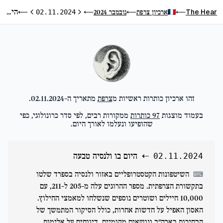
היום בו ולנסיה טבעה
The Hear
ארכיון צרפת
נובמבר 2024
⟵
02.11.2024
⟵
⟵
⟵
היום הקודם
היום הבא
זהו ארכיון כותרות ראשיות מ
צרפת
מתאריך ה-
02.11.2024
.
בעמוד מוצגות
97
כותרות
ממקורות רבים, לפי סדר כרונולוגי, כפי
שהופיעו ונעלמו לאורך היום.
⇠
היום בו ולנסיה טבעה
02.11.2024
השיטפונות הקטסטרופליים באזור ולנסיה בספרד שלטו
⌨
בתקשורת הצרפתית. מספר ההרוגים עלה מ-205 ל-211, עם
10,000 חיילים ושוטרים נוספים שנשלחו למאמצי החילוץ.
האסון האפיל על חדשות אחרות, כולל הסיקור המתמשך של
הבחירות בארה"ב ונושאים מקומיים. דיווחים על אלימות