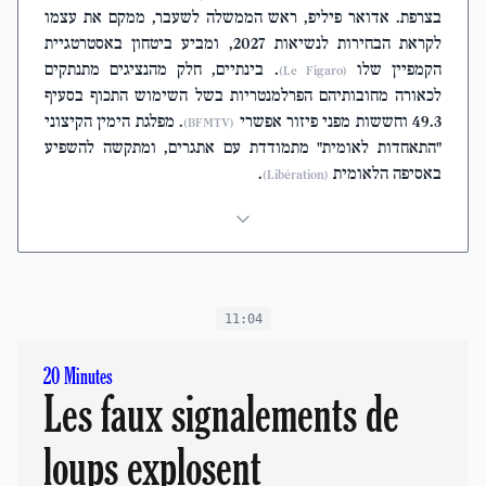
בצרפת. אדואר פיליפ, ראש הממשלה לשעבר, ממקם את עצמו
לקראת הבחירות לנשיאות 2027, ומביע ביטחון באסטרטגיית
הקמפיין שלו
. בינתיים, חלק מהנציגים מתנתקים
(Le Figaro)
לכאורה מחובותיהם הפרלמנטריות בשל השימוש התכוף בסעיף
49.3 וחששות מפני פיזור אפשרי
. מפלגת הימין הקיצוני
(BFMTV)
"התאחדות לאומית" מתמודדת עם אתגרים, ומתקשה להשפיע
באסיפה הלאומית
.
(Libération)
11:04
20 Minutes
Les faux signalements de
loups explosent