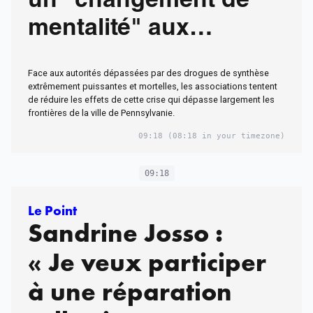
un "changement de
mentalité" aux
candidats à la
Face aux autorités dépassées par des drogues de synthèse
présidentielle
extrêmement puissantes et mortelles, les associations tentent
de réduire les effets de cette crise qui dépasse largement les
américaine
frontières de la ville de Pennsylvanie.
09:18
(08:18 in your timezone)
09:18
Le Point
Sandrine Josso :
« Je veux participer
à une réparation