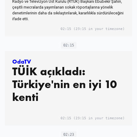
Radyo ve Televizyon Üst Kurulu (RTÜK) Başkanı Ebubekir Şahin,
çeşitli mecralarda yayımlanan sokak röportajlarına yönelik
denetimlerinin daha da sıkılaştırılarak, kararlılıkla sürdürüleceğini
ifade etti.
02:15
(23:15 in your timezone)
02:15
OdaTV
TÜİK açıkladı:
Türkiye'nin en iyi 10
kenti
02:15
(23:15 in your timezone)
02:23