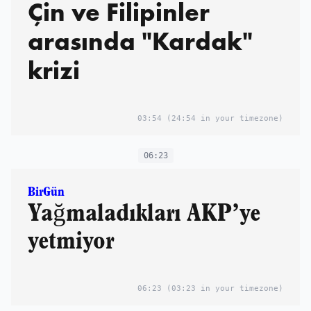
Çin ve Filipinler
arasında "Kardak"
krizi
03:54
(24:54 in your timezone)
06:23
BirGün
Yağmaladıkları AKP’ye
yetmiyor
06:23
(03:23 in your timezone)