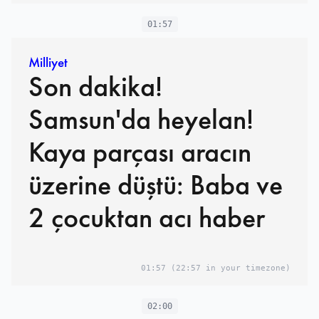
01:57
Milliyet
Son dakika!
Samsun'da heyelan!
Kaya parçası aracın
üzerine düştü: Baba ve
2 çocuktan acı haber
01:57
(22:57 in your timezone)
02:00