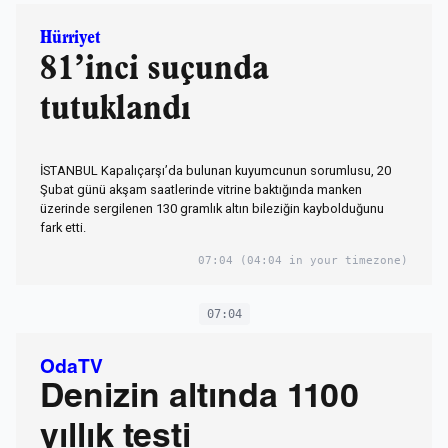
Hürriyet
81’inci suçunda
tutuklandı
İSTANBUL Kapalıçarşı’da bulunan kuyumcunun sorumlusu, 20
Şubat günü akşam saatlerinde vitrine baktığında manken
üzerinde sergilenen 130 gramlık altın bileziğin kaybolduğunu
fark etti.
07:04
(04:04 in your timezone)
07:04
OdaTV
Denizin altında 1100
yıllık testi