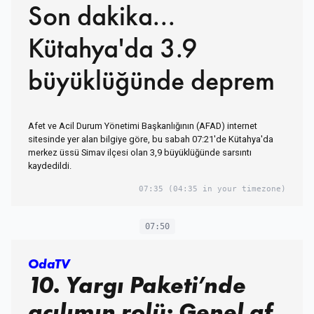
Son dakika...
Kütahya'da 3.9
büyüklüğünde deprem
Afet ve Acil Durum Yönetimi Başkanlığının (AFAD) internet
sitesinde yer alan bilgiye göre, bu sabah 07:21'de Kütahya'da
merkez üssü Simav ilçesi olan 3,9 büyüklüğünde sarsıntı
kaydedildi.
07:35
(04:35 in your timezone)
07:50
OdaTV
10. Yargı Paketi’nde
açılımın rolü: Genel af