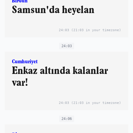
BirGün
Samsun'da heyelan
24:03
(21:03 in your timezone)
24:03
Cumhuriyet
Enkaz altında kalanlar
var!
24:03
(21:03 in your timezone)
24:06