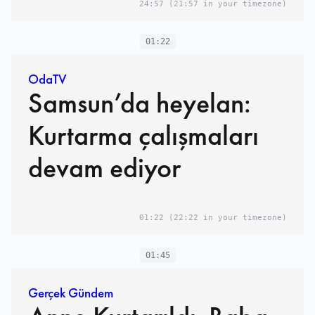
24:57
(21:57 in your timezone)
01:22
OdaTV
Samsun’da heyelan:
Kurtarma çalışmaları
devam ediyor
01:22
(22:22 in your timezone)
01:45
Gerçek Gündem