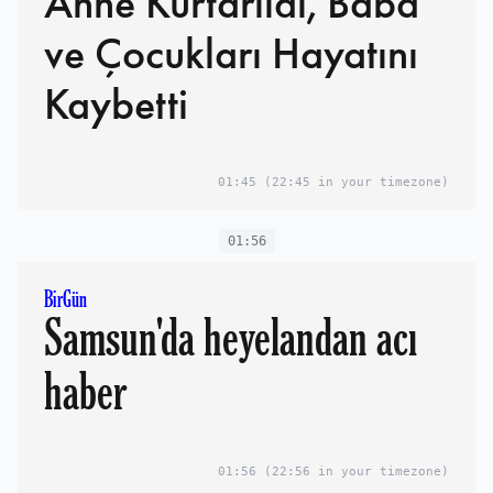
Anne Kurtarıldı, Baba
ve Çocukları Hayatını
Kaybetti
01:45
(22:45 in your timezone)
01:56
BirGün
Samsun'da heyelandan acı
haber
01:56
(22:56 in your timezone)