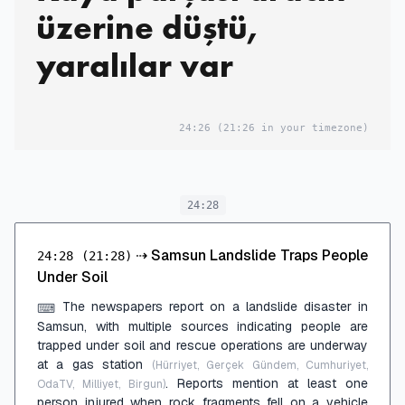
üzerine düştü,
yaralılar var
24:26
(21:26 in your timezone)
24:28
⇢
Samsun Landslide Traps People
24:28
(21:28)
Under Soil
The newspapers report on a landslide disaster in
⌨
Samsun, with multiple sources indicating people are
trapped under soil and rescue operations are underway
at a gas station
(Hürriyet, Gerçek Gündem, Cumhuriyet,
. Reports mention at least one
OdaTV, Milliyet, Birgun)
person injured when rock fragments fell on a vehicle