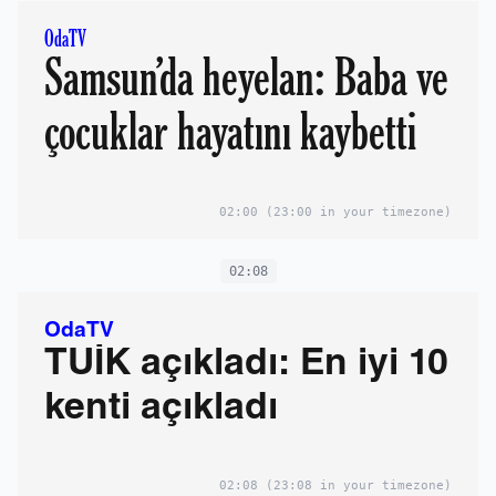
OdaTV
Samsun’da heyelan: Baba ve
çocuklar hayatını kaybetti
02:00
(23:00 in your timezone)
02:08
OdaTV
TÜİK açıkladı: En iyi 10
kenti açıkladı
02:08
(23:08 in your timezone)