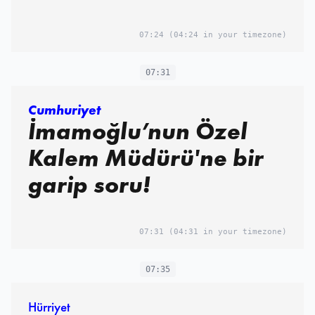
07:24
(04:24 in your timezone)
07:31
Cumhuriyet
İmamoğlu’nun Özel
Kalem Müdürü'ne bir
garip soru!
07:31
(04:31 in your timezone)
07:35
Hürriyet