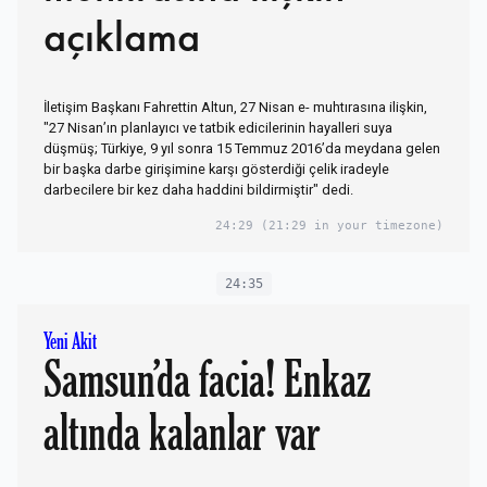
açıklama
İletişim Başkanı Fahrettin Altun, 27 Nisan e- muhtırasına ilişkin,
"27 Nisan’ın planlayıcı ve tatbik edicilerinin hayalleri suya
düşmüş; Türkiye, 9 yıl sonra 15 Temmuz 2016’da meydana gelen
bir başka darbe girişimine karşı gösterdiği çelik iradeyle
darbecilere bir kez daha haddini bildirmiştir" dedi.
24:29
(21:29 in your timezone)
24:35
Yeni Akit
Samsun’da facia! Enkaz
altında kalanlar var