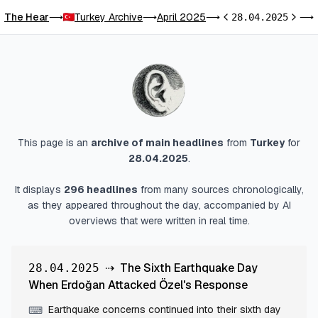
The Hear
Turkey Archive
April 2025
⟶
⟶
⟶
28.04.2025
⟶
Previous day
Next d
This page is an
archive of main headlines
from
Turkey
for
28.04.2025
.
It displays
296
headlines
from many sources chronologically,
as they appeared throughout the day, accompanied by AI
overviews that were written in real time.
⇢
The Sixth Earthquake Day
28.04.2025
When Erdoğan Attacked Özel's Response
Earthquake concerns continued into their sixth day
⌨