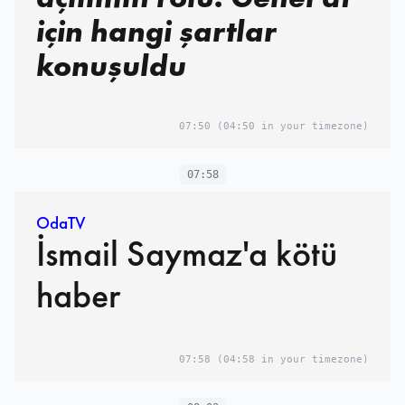
için hangi şartlar
konuşuldu
07:50
(04:50 in your timezone)
07:58
OdaTV
İsmail Saymaz'a kötü
haber
07:58
(04:58 in your timezone)