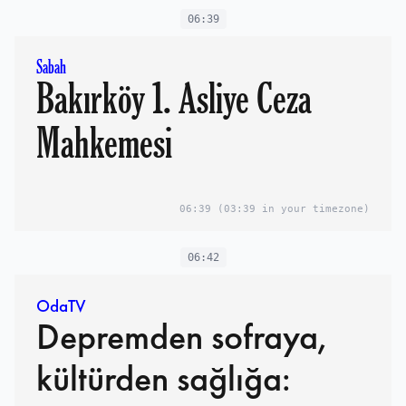
06:39
Sabah
Bakırköy 1. Asliye Ceza
Mahkemesi
06:39
(03:39 in your timezone)
06:42
OdaTV
Depremden sofraya,
kültürden sağlığa: