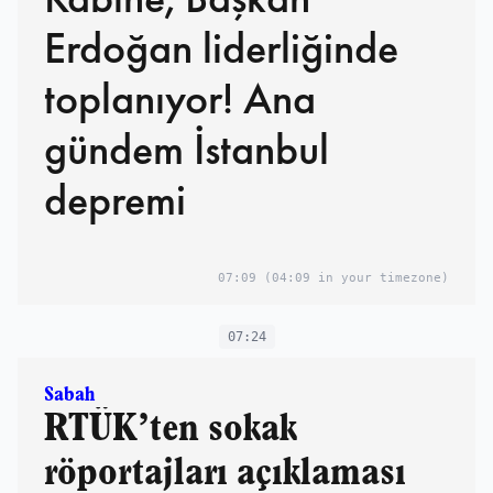
Erdoğan liderliğinde
toplanıyor! Ana
gündem İstanbul
depremi
07:09
(04:09 in your timezone)
07:24
Sabah
RTÜK’ten sokak
röportajları açıklaması