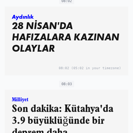
08:02
Aydınlık
28 NİSAN'DA
HAFIZALARA KAZINAN
OLAYLAR
08:02
(05:02 in your timezone)
08:03
Milliyet
Son dakika: Kütahya'da
3.9 büyüklüğünde bir
deprem daha