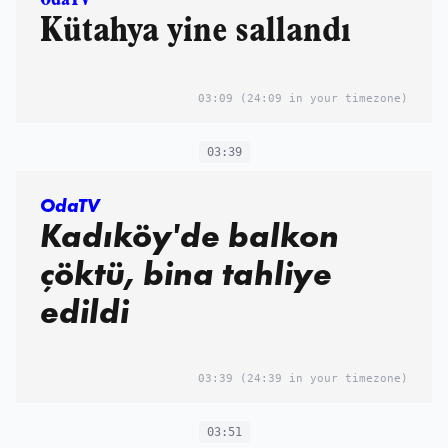
Kütahya yine sallandı
03:09
(24:09 in your timezone)
03:39
OdaTV
Kadıköy'de balkon
çöktü, bina tahliye
edildi
03:39
(24:39 in your timezone)
03:51