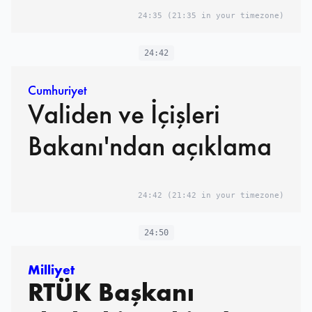
24:35
(21:35 in your timezone)
24:42
Cumhuriyet
Validen ve İçişleri
Bakanı'ndan açıklama
24:42
(21:42 in your timezone)
24:50
Milliyet
RTÜK Başkanı