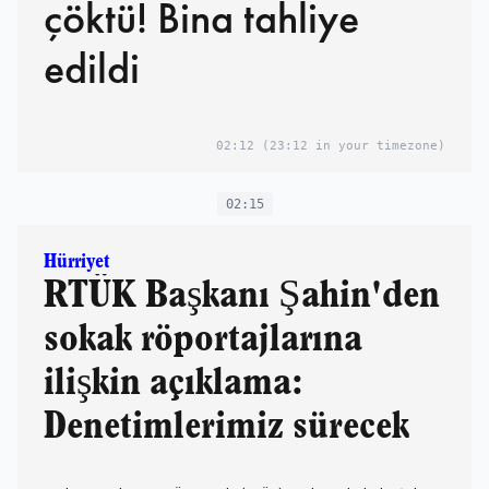
çöktü! Bina tahliye
edildi
02:12
(23:12 in your timezone)
02:15
Hürriyet
RTÜK Başkanı Şahin'den
sokak röportajlarına
ilişkin açıklama:
Denetimlerimiz sürecek