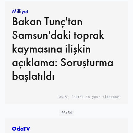
Milliyet
Bakan Tunç'tan
Samsun'daki toprak
kaymasına ilişkin
açıklama: Soruşturma
başlatıldı
03:51
(24:51 in your timezone)
03:54
OdaTV