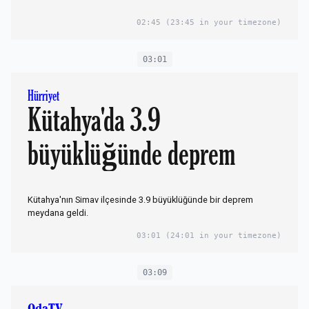
02:45
(23:45 in your timezone)
03:01
Hürriyet
Kütahya'da 3.9
büyüklüğünde deprem
Kütahya'nın Simav ilçesinde 3.9 büyüklüğünde bir deprem
meydana geldi.
03:01
(24:01 in your timezone)
03:09
OdaTV