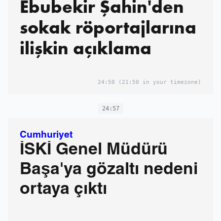
Ebubekir Şahin'den
sokak röportajlarına
ilişkin açıklama
24:50
(21:50 in your timezone)
24:57
Cumhuriyet
İSKİ Genel Müdürü
Başa'ya gözaltı nedeni
ortaya çıktı