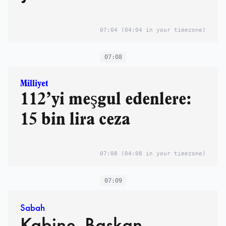
07:04
(04:04 in your timezone)
07:08
Milliyet
112’yi meşgul edenlere:
15 bin lira ceza
07:08
(04:08 in your timezone)
07:09
Sabah
Kabine, Başkan