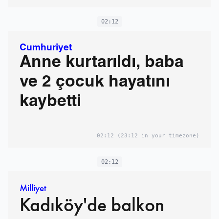
02:12
Cumhuriyet
Anne kurtarıldı, baba
ve 2 çocuk hayatını
kaybetti
02:12
(23:12 in your timezone)
02:12
Milliyet
Kadıköy'de balkon