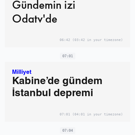
Gündemin izi
Odatv'de
06:42
(03:42 in your timezone)
07:01
Milliyet
Kabine’de gündem
İstanbul depremi
07:01
(04:01 in your timezone)
07:04