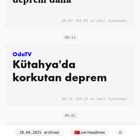
08:03
(05:03 in your timezone)
08:13
OdaTV
Kütahya'da
korkutan deprem
08:13
(05:13 in your timezone)
09:01
OdaTV
archives
Live Headlines
28
.
04
.
2025