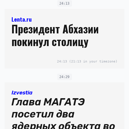
24:13
Lenta.ru
Президент Абхазии
покинул столицу
24:13
(21:13 in your timezone)
24:29
Izvestia
Глава МАГАТЭ
посетил два
ядерных объекта во