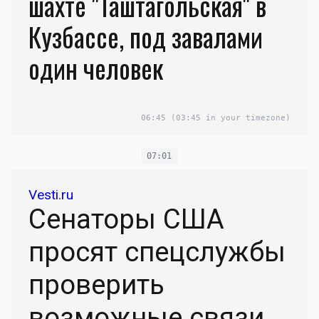
шахте "Таштагольская" в
Кузбассе, под завалами
один человек
06:45
(03:45 in your timezone)
07:01
Vesti.ru
Сенаторы США
просят спецслужбы
проверить
возможные связи