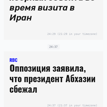
время визита в
Иран
24:29
(21:29 in your timezone)
24:37
RBC
Оппозиция заявила,
что президент Абхазии
сбежал
24:37
(21:37 in your timezone)