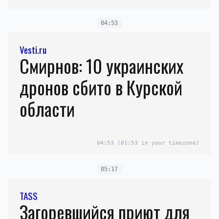
04:53
Vesti.ru
Смирнов: 10 украинских
дронов сбито в Курской
области
04:53
(01:53 in your timezone)
05:17
TASS
Загоревшийся приют для