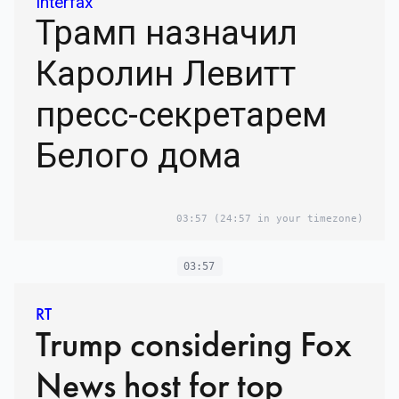
Interfax
Трамп назначил
Каролин Левитт
пресс-секретарем
Белого дома
03:57
(24:57 in your timezone)
03:57
RT
Trump considering Fox
News host for top