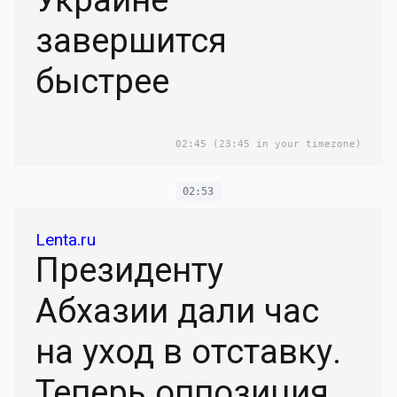
завершится
быстрее
02:45
(23:45 in your timezone)
02:53
Lenta.ru
Президенту
Абхазии дали час
на уход в отставку.
Теперь оппозиция