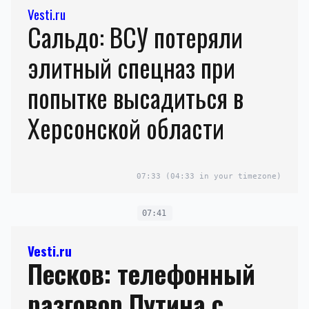
Vesti.ru
Сальдо: ВСУ потеряли
элитный спецназ при
попытке высадиться в
Херсонской области
07:33
(04:33 in your timezone)
07:41
Vesti.ru
Песков: телефонный
разговор Путина с