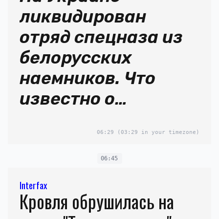
ликвидирован
отряд спецназа из
белорусских
наемников. Что
известно о
подразделении
06:29
(03:29 in your timezone)
«АСП Террор»?
06:45
Interfax
Кровля обрушилась на