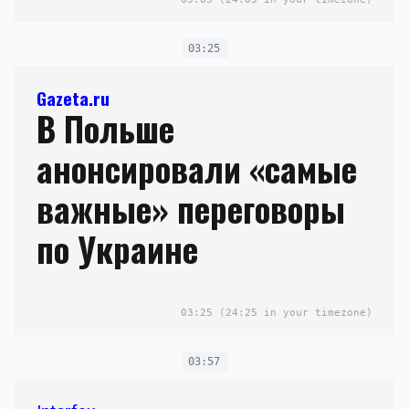
03:25
Gazeta.ru
В Польше
анонсировали «самые
важные» переговоры
по Украине
03:25
(24:25 in your timezone)
03:57