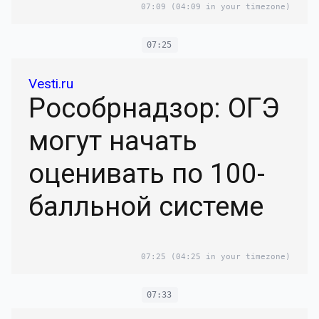
07:09
(04:09 in your timezone)
07:25
Vesti.ru
Рособрнадзор: ОГЭ
могут начать
оценивать по 100-
балльной системе
07:25
(04:25 in your timezone)
07:33