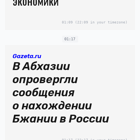
экономики
01:09
(22:09 in your timezone)
01:17
Gazeta.ru
В Абхазии
опровергли
сообщения
о нахождении
Бжании в России