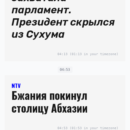
парламент.
Президент скрылся
из Сухума
04:13
(01:13 in your timezone)
04:53
NTV
Бжания покинул
столицу Абхазии
04:53
(01:53 in your timezone)