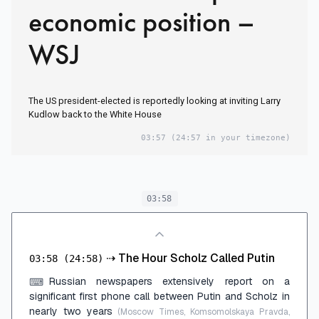
economic position –
WSJ
The US president-elected is reportedly looking at inviting Larry
Kudlow back to the White House
03:57
(24:57 in your timezone)
03:58
⇢
The Hour Scholz Called Putin
03:58
(24:58)
Russian newspapers extensively report on a
⌨
significant first phone call between Putin and Scholz in
nearly two years
(Moscow Times, Komsomolskaya Pravda,