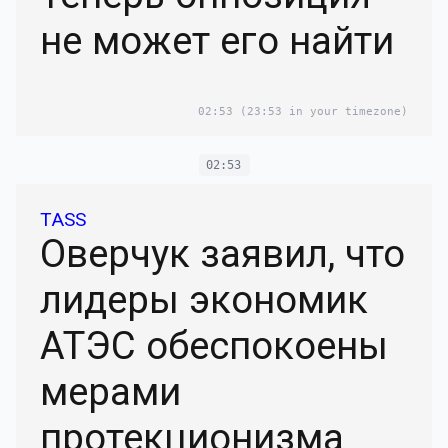
не может его найти
02:53
(23:53 in your timezone)
02:53
TASS
Оверчук заявил, что
лидеры экономик
АТЭС обеспокоены
мерами
протекционизма