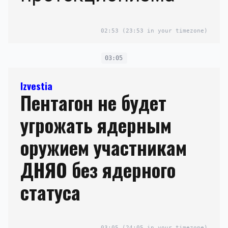
02:53
(23:53 in your timezone)
03:05
Izvestia
Пентагон не будет
угрожать ядерным
оружием участникам
ДНЯО без ядерного
статуса
03:05
(24:05 in your timezone)