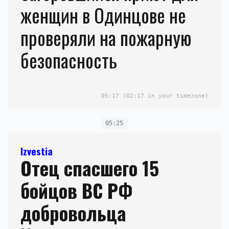
женщин в Одинцове не
проверяли на пожарную
безопасность
05:17
(02:17 in your timezone)
05:25
Izvestia
Отец спасшего 15
бойцов ВС РФ
добровольца