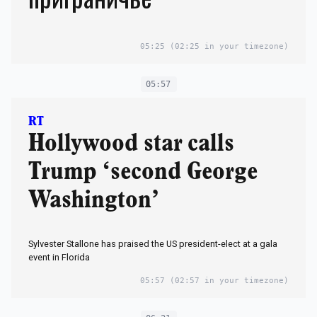
05:25
(02:25 in your timezone)
05:57
RT
Hollywood star calls
Trump ‘second George
Washington’
Sylvester Stallone has praised the US president-elect at a gala
event in Florida
05:57
(02:57 in your timezone)