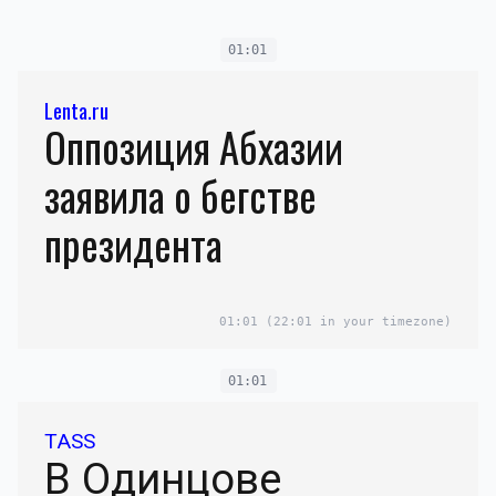
01:01
Lenta.ru
Оппозиция Абхазии
заявила о бегстве
президента
01:01
(22:01 in your timezone)
01:01
TASS
В Одинцове