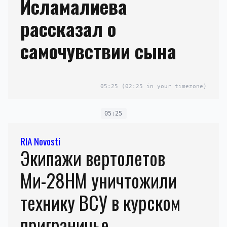
Исламалиева
рассказал о
самочувствии сына
05:25
(02:25 in your timezone)
05:25
RIA Novosti
Экипажи вертолетов
Ми-28НМ уничтожили
технику ВСУ в курском
приграничье