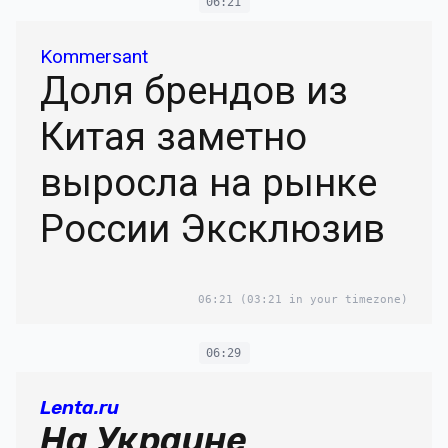
06:21
Kommersant
Доля брендов из
Китая заметно
выросла на рынке
России Эксклюзив
06:21
(03:21 in your timezone)
06:29
Lenta.ru
На Украине