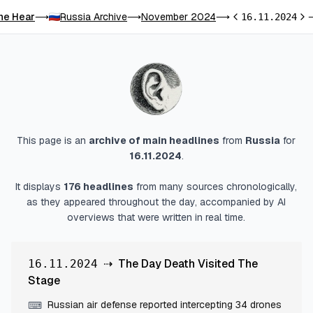
he Hear
Russia Archive
November 2024
⟶
⟶
⟶
16.11.2024
Previous day
Nex
This page is an
archive of main headlines
from
Russia
for
16.11.2024
.
It displays
176
headlines
from many sources chronologically,
as they appeared throughout the day, accompanied by AI
overviews that were written in real time.
⇢
The Day Death Visited The
16.11.2024
Stage
Russian air defense reported intercepting 34 drones
⌨