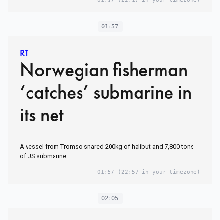
01:17
(22:17 in your timezone)
01:57
RT
Norwegian fisherman
‘catches’ submarine in
its net
A vessel from Tromso snared 200kg of halibut and 7,800 tons
of US submarine
01:57
(22:57 in your timezone)
02:05