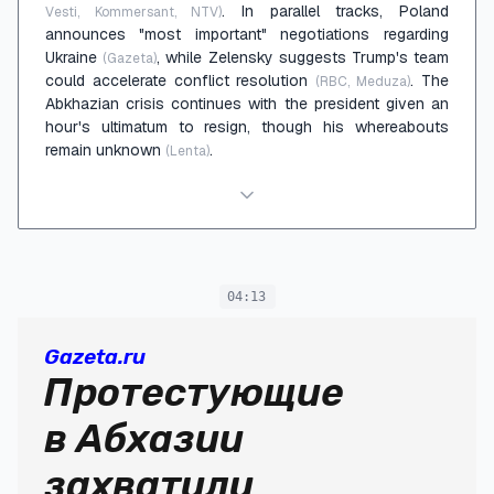
. In parallel tracks, Poland
Vesti, Kommersant, NTV)
announces "most important" negotiations regarding
Ukraine
, while Zelensky suggests Trump's team
(Gazeta)
could accelerate conflict resolution
. The
(RBC, Meduza)
Abkhazian crisis continues with the president given an
hour's ultimatum to resign, though his whereabouts
remain unknown
.
(Lenta)
04:13
Gazeta.ru
Протестующие
в Абхазии
захватили