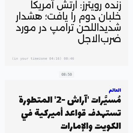
زنده رویترز: ارتش آمریکا
خلبان دوم را یافت؛ هشدار
شدیداللحن ترامپ در مورد
ضرب‌الاجل
(04:16 in your timezone)
08:46
08:50
العالم
مُسيَّرات 'آراش -2' المتطورة
تستهدف قواعد أميركية في
الكويت والإمارات