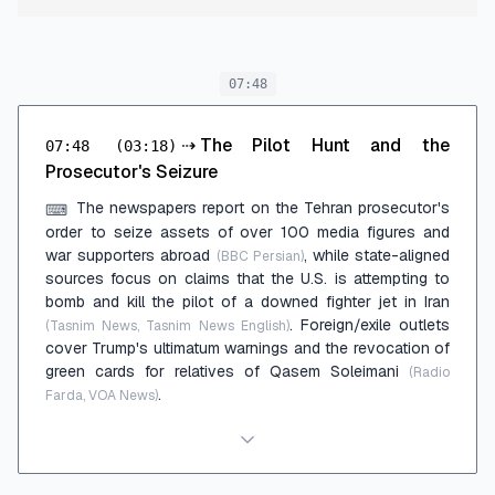
07:48
⇢
The Pilot Hunt and the
07:48
(03:18)
Prosecutor's Seizure
The newspapers report on the Tehran prosecutor's
⌨
order to seize assets of over 100 media figures and
war supporters abroad
, while state-aligned
(BBC Persian)
sources focus on claims that the U.S. is attempting to
bomb and kill the pilot of a downed fighter jet in Iran
. Foreign/exile outlets
(Tasnim News, Tasnim News English)
cover Trump's ultimatum warnings and the revocation of
green cards for relatives of Qasem Soleimani
(Radio
.
Farda, VOA News)