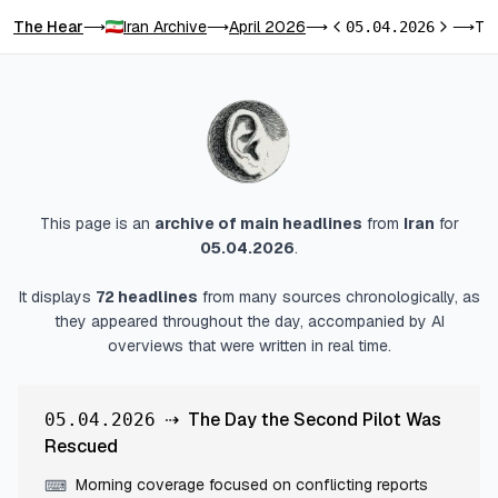
The Hear
Iran Archive
April 2026
The Day the Second Pilot Was Rescued
⟶
⟶
⟶
05.04.2026
⟶
Previous day
Next day
This page is an
archive of main headlines
from
Iran
for
05.04.2026
.
It displays
72
headlines
from many sources chronologically, as
they appeared throughout the day, accompanied by AI
overviews that were written in real time.
⇢
The Day the Second Pilot Was
05.04.2026
Rescued
Morning coverage focused on conflicting reports
⌨