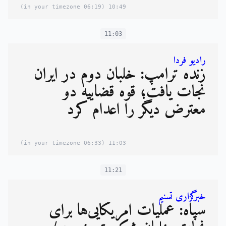
(06:19 in your timezone)
10:49
11:03
رادیو فردا
زنده ترامپ: خلبان دوم در ایران
نجات یافت؛ قوه قضاییه دو
معترض دیگر را اعدام کرد
(06:33 in your timezone)
11:03
11:21
خبرگزاری تسنیم
سپاه: عملیات آمریکایی‌ها برای