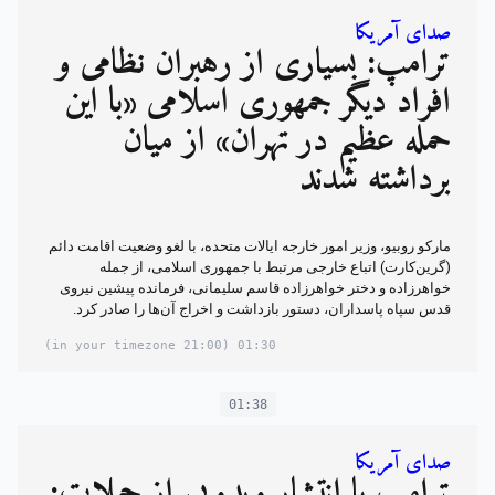
صدای آمریکا
ترامپ: بسیاری از رهبران نظامی و
افراد دیگر جمهوری اسلامی «با این
حمله عظیم در تهران» از میان
برداشته شدند
مارکو روبیو، وزیر امور خارجه ایالات متحده، با لغو وضعیت اقامت دائم
(گرین‌کارت) اتباع خارجی مرتبط با جمهوری اسلامی، از جمله
خواهرزاده و دختر خواهرزاده قاسم سلیمانی، فرمانده پیشین نیروی
قدس سپاه پاسداران، دستور بازداشت و اخراج آن‌ها را صادر کرد.
(21:00 in your timezone)
01:30
01:38
صدای آمریکا
ترامپ با انتشار ویدویی از حملات: