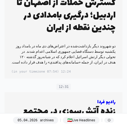
گسترش حملات از اصفهان تا
اردبیل؛ درگیری بامدادی در
چندین نقطه از ایران
دو شهروند دیگر بازداشت‌شده در اعتراض‌های دی ماه در بامداد روز
یکشنبه توسط دستگاه قضایی جمهوری اسلامی اعدام شدند. در
تحولی دیگر ارتش اسرائیل اعلام کرد که در شبانه‌روز گذشته ۱۲۰
هدف در ایران، از جمله «سامانه‌های پدافندی» را هدف قرار داده است.
(07:54 in your timezone)
12:24
12:31
رادیو فردا
زنده آتش‌سوزی در مجتمع
پتروشیمی در امارات؛ قوه
archives
Live Headlines
05
.
04
.
2026