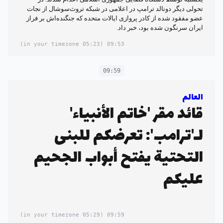
تحولی دیگر دونالد ترامپ در اعلامی در شبکه تروث‌سوشال از نجات
عضو مفقود شده از کادر پروازی ایالات متحده که جنگنده‌اش بر فراز
ایران سرنگون شده بود، خبر داد.
(05:23 in your timezone)
09:53
09:59
العالم
قائد مقر 'خاتم الأنبياء'
لـ'ترامب': تعرضكم للبنى
التحتية يفتح أبواب الجحيم
عليكم
(05:29 in your timezone)
09:59