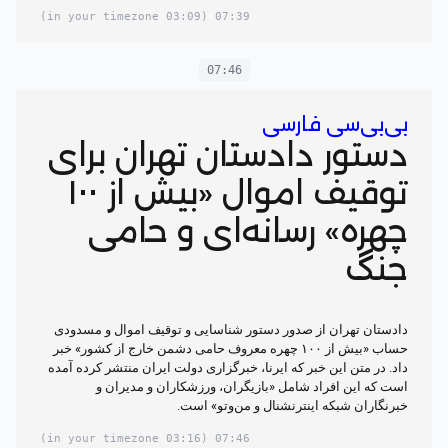
(03:09 in your timezone)
07:39
07:46
بی‌بی‌سی فارسی
دستور دادستان تهران برای
توقیف اموال «بیش از ۱۰۰
چهره» رسانه‌ای و حامی
جنگ
دادستان تهران از صدور دستور شناسایی و توقیف اموال و مسدودی
حساب «بیش از ۱۰۰ چهره‌ معروف حامی دشمن خارج از کشور» خبر
داد. در متن این خبر که ایرنا، خبرگزاری دولت ایران منتشر کرده آمده
است که این افراد شامل «بازیگران، ورزشکاران و مدیران و
خبرنگاران شبکه‌ اینترنشنال و من‌وتو» است.
(03:16 in your timezone)
07:46