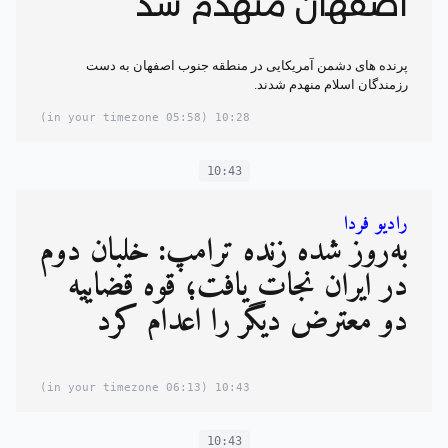
اصفهان منهدم شد
پرنده های دشمن آمریکایی در منطقه جنوب اصفهان به دست
رزمندگان اسلام منهدم شدند.
(05:58 in your timezone)
10:28
10:43
رادیو فردا
به‌روز شده زنده ترامپ: خلبان دوم
در ایران نجات یافت؛ قوه قضاییه
دو معترض دیگر را اعدام کرد
(06:13 in your timezone)
10:43
10:43