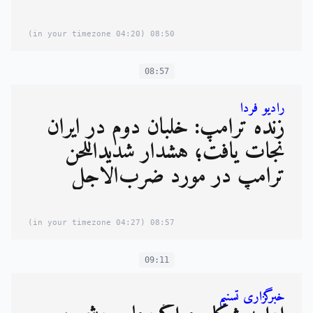
(04:20 in your timezone)
08:50
08:57
رادیو فردا
زنده ترامپ: خلبان دوم در ایران
نجات یافت؛ هشدار شدیداللحن
ترامپ در مورد ضرب‌الاجل
(04:27 in your timezone)
08:57
09:11
خبرگزاری تسنیم