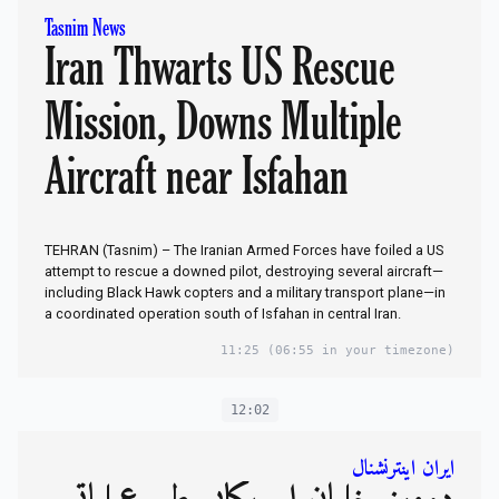
Tasnim News
Iran Thwarts US Rescue
Mission, Downs Multiple
Aircraft near Isfahan
TEHRAN (Tasnim) – The Iranian Armed Forces have foiled a US
attempt to rescue a downed pilot, destroying several aircraft—
including Black Hawk copters and a military transport plane—in
a coordinated operation south of Isfahan in central Iran.
11:25
(06:55 in your timezone)
12:02
ایران اینترنشنال