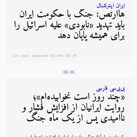
ایران اینترنشنال
هاآرتص: جنگ با حکومت ایران
باید تهدید «نابودی» علیه اسرائیل را
برای همیشه پایان دهد
(01:09 in your timezone)
05:39
06:36
بی‌بی‌سی فارسی
«چند روز است نخوابیده‌ام»؛
روایت ایرانیان از افزایش فشار و
ناامیدی پس از یک ماه جنگ
یک ماه پس از آغاز جنگ، روایت ایرانیان از افزایش اضطراب،