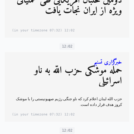
دومین خلبان آمریکایی طی عملیاتی
ویژه از ایران نجات یافت
(07:32 in your timezone)
12:02
12:02
خبرگزاری تسنیم
حمله موشکی حزب الله به ناو
اسرائیلی
حزب الله لبنان اعلام کرد که ناو جنگی رژیم صهیونیستی را با موشک
کروز هدف قرار داده است.
(07:32 in your timezone)
12:02
12:02