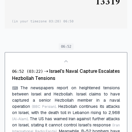
13319
(03:20 in your timezone)
06:50
06:52
⇢
Israel's Naval Capture Escalates
06:52
(03:22)
Hezbollah Tensions
The newspapers report on heightened tensions
⌨
between Israel and Hezbollah. Israel claims to have
captured a senior Hezbollah member in a naval
operation
. Hezbollah continues its attacks
(BBC Persian)
on Israel, with the death toll in Lebanon rising to 2,968
. The US has warned Iran against further attacks
(Al-Alam)
on Israel, stating it cannot control Israel's response
(Iran
. Meanwhile, B-52 bombers have
International, Radio Farda)