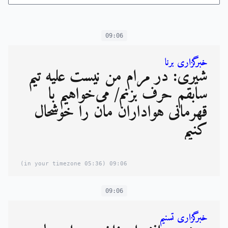
09:06
خبرگزاری برنا
شیری: در مرام من نیست علیه تیم
سابقم حرف بزنم/ می‌خواهیم با
قهرمانی هواداران مان را خوشحال
کنیم
(05:36 in your timezone)
09:06
09:06
خبرگزاری تسنیم