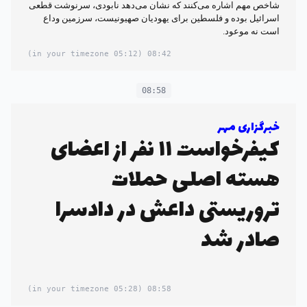
شاخص مهم اشاره می‌کنند که نشان می‌دهد نابودی، سرنوشت قطعی
اسرائیل بوده و فلسطین برای یهودیان صهیونیست، سرزمین وداع
است نه موعود.
(05:12 in your timezone)
08:42
08:58
خبرگزاری مهر
کیفرخواست ۱۱ نفر از اعضای
هسته اصلی حملات
تروریستی داعش در دادسرا
صادر شد
(05:28 in your timezone)
08:58