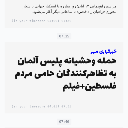
مراسم راهپیمایی ۱۳ آبان؛ روز مبارزه با استکبار جهانی با شعار
محوری «راهیان راه قدس» تا ساعاتی دیگر آغاز می‌شود.
(04:00 in your timezone)
07:30
07:35
خبرگزاری مهر
حمله وحشیانه پلیس آلمان
به تظاهرکنندگان حامی مردم
فلسطین+فیلم
(04:05 in your timezone)
07:35
07:46