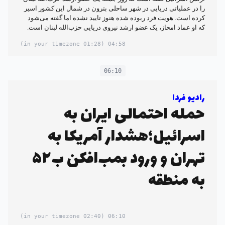
را در عملیاتی دریایی در شهر ساحلی بترون در شمال این کشور اسیر
کرده است. هویت فرد ربوده شده هنوز تایید نشده اما گفته می‌شود
که او عماد امحاز، یک عضو ارشد نیروی دریایی حزب‌الله لبنان است.
(01:28 in your timezone)
04:58
06:10
رادیو فردا
حمله احتمالی ایران به
اسرائیل؛هشدار آمریکا به
تهران و ورود بمب‌افکن ب۵۲
به منطقه
(02:40 in your timezone)
06:10