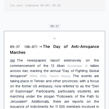
(06:05 in your timezone)
09:35
09:37
⇢
The Day of Anti-Arrogance
09:37
(06:07)
Marches
The newspapers report extensively on the
⌨
commencement of the 13 Aban
rallies
(November 4)
across Iran, marking the annual "Day of Fighting Global
Arrogance"
. The events are
(IRNA, ISNA, Tasnim News)
taking place in Tehran and other provinces, with a focus
on the former US embassy, now referred to as the "Den
of Espionage". Participants, particularly students, are
marching under the slogan "Followers of the Path to
Jerusalem". Additionally, there are reports on the
issuance of indictments for 11 ISIS members involved in