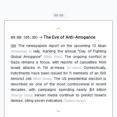
09:00
⇢
The Eve of Anti-Arrogance
09:00
(05:30)
The newspapers report on the upcoming 13 Aban
⌨
rally, marking the annual "Day of Fighting
(November 4)
Global Arrogance"
. The ongoing conflict in
(IRNA, ISNA)
Gaza remains a focus, with reports of casualties from
Israeli attacks in Tel al-Hawa
. Domestically,
(Al-Alam)
indictments have been issued for 11 members of an ISIS
terrorist cell
. The US presidential election is
(Mehr News)
described as one of the most controversial in recent
decades, with campaigns spending nearly $4 billion
. Iranian media continue to predict Israel's
(Shargh Daily)
demise, citing seven indicators
.
(Tasnim News)