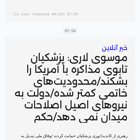
(04:24 in your timezone)
07:54
07:54
خبر آنلاین
موسوی لاری: پزشکیان
تابوی مذاکره با آمریکا را
بشکند/محدودیت‌های
خاتمی کمتر شده/دولت به
نیروهای اصیل اصلاحات
میدان نمی دهد/حکم
احمدی نژاد را امضا نکردم
رهبری از کاندیداتوری پزشکیان حمایت کردند /وفاق ملی تبدیل به