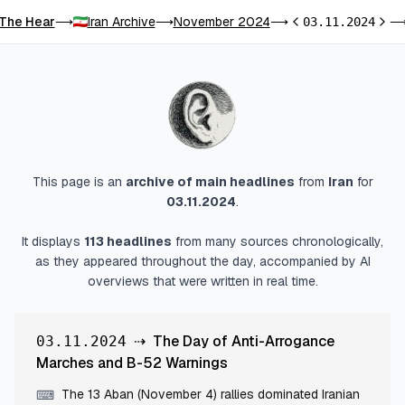
The Hear
Iran Archive
November 2024
⟶
⟶
⟶
03.11.2024
Previous day
Next 
This page is an
archive of main headlines
from
Iran
for
03.11.2024
.
It displays
113
headlines
from many sources chronologically,
as they appeared throughout the day, accompanied by AI
overviews that were written in real time.
⇢
The Day of Anti-Arrogance
03.11.2024
Marches and B-52 Warnings
The 13 Aban (November 4) rallies dominated Iranian
⌨