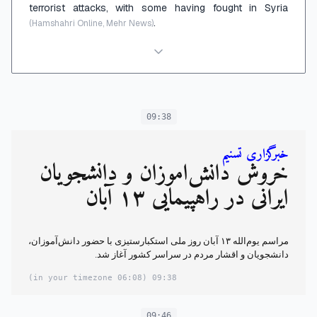
terrorist attacks, with some having fought in Syria
.
(Hamshahri Online, Mehr News)
09:38
خبرگزاری تسنیم
خروش دانش‌آ‌موزان و دانشجویان
ایرانی در راهپیمایی ۱۳ آبان‌
مراسم یوم‌الله ۱۳ آبان روز ملی استکبارستیزی با حضور دانش‌آموزان،
دانشجویان و اقشار مردم در ‌سراسر کشور آغاز شد.
(06:08 in your timezone)
09:38
09:46