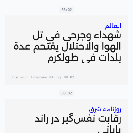
08:02
العالم
شهداء وجرحى في تل
الهوا والاحتلال يقتحم عدة
بلدات في طولكرم
(04:32 in your timezone)
08:02
08:02
روزنامه شرق
رقابت نفس‌گیر در راند
پایانی