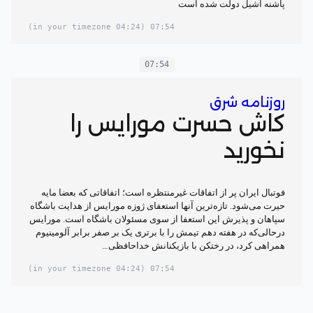
پاشنه آشیل دولت شده است
(04:24 in your timezone)
07:54
07:54
روزنامه شرق
کاش حسرت مورایس را
نخورید
فوتبال ایران پر از اتفاقات غیرمنتظره است؛ اتفاقاتی که بعضا مایه
حیرت می‌شود. تازه‌ترین آنها استعفای ژوزه مورایس از هدایت باشگاه
سپاهان و پذیرش این استعفا از سوی مسئولان باشگاه است. مورایس
درحالی‌که در هفته دهم‌ تیمش را با برتری یک بر صفر برابر آلومینیوم
همراهی کرد، در رختکن با بازیکنانش خداحافظی…
(04:24 in your timezone)
07:54