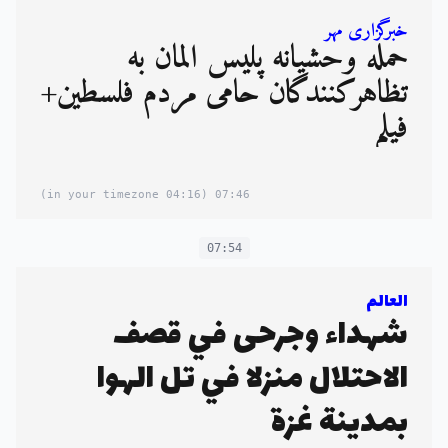
خبرگزاری مهر
حمله وحشیانه پلیس آلمان به
تظاهرکنندگان حامی مردم فلسطین+
فیلم
(04:16 in your timezone)
07:46
07:54
العالم
شهداء وجرحى في قصف
الاحتلال منزلا في تل الهوا
بمدينة غزة