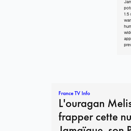
Jam
pot
1.5
war
hur
wid
app
pre
France TV Info
L'ouragan Melis
frapper cette nu
Jamaïque, son 