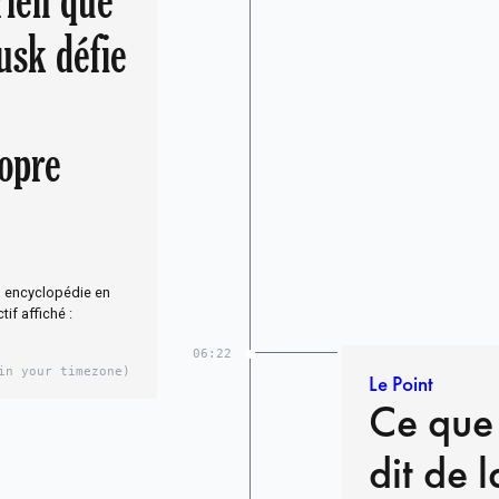
 rien que
usk défie
opre
on encyclopédie en
tif affiché :
06:22
in your timezone)
Le Point
Ce que
dit de l