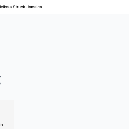
Melissa Struck Jamaica
y
e
in