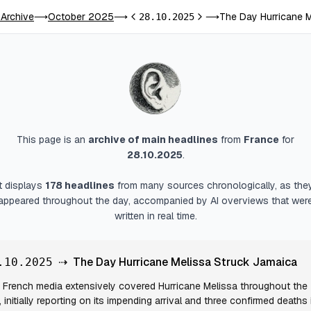
 Archive
October 2025
The Day Hurricane 
⟶
⟶
28.10.2025
⟶
Previous day
Next day
This page is an
archive of main headlines
from
France
for
28.10.2025
.
It displays
178
headlines
from many sources chronologically, as the
appeared throughout the day, accompanied by AI overviews that wer
written in real time.
⇢
The Day Hurricane Melissa Struck Jamaica
.10.2025
French media extensively covered Hurricane Melissa throughout the
, initially reporting on its impending arrival and three confirmed deaths 