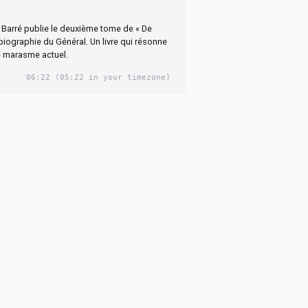
 Barré publie le deuxième tome de « De
 biographie du Général. Un livre qui résonne
 marasme actuel.
06:22
(05:22 in your timezone)