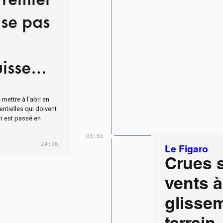
nse pas
uisse
mettre à l'abri en
entielles qui doivent
gan est passé en
03:56
24:06
Le Figaro
Crues 
vents à
glisse