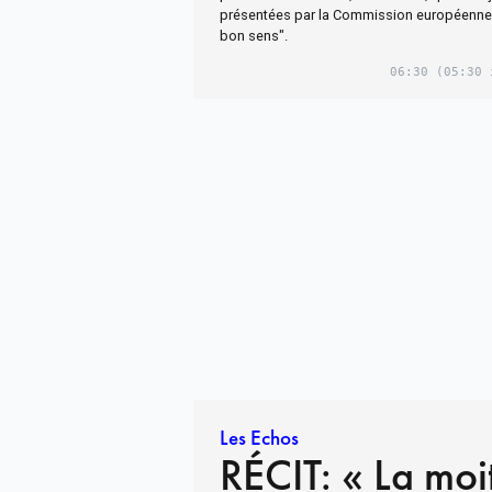
présentées par la Commission européenne a
bon sens".
06:30
(05:30 
Les Echos
RÉCIT: « La moi