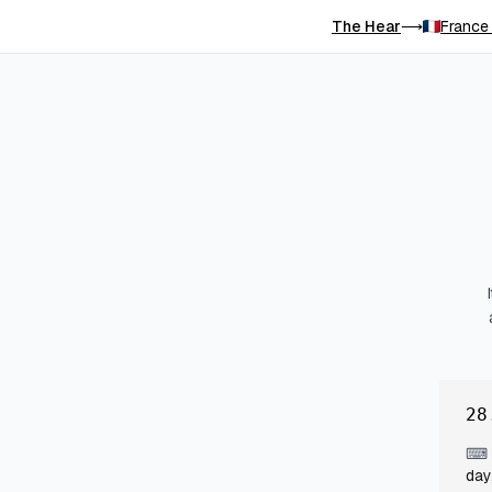
The Hear
France
⟶
28
⌨
day