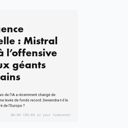
gence
elle : Mistral
 l’offensive
ux géants
ains
çais de l’IA a récemment changé de
e levée de fonds record. Deviendra-t-il le
é de l’Europe ?
06:04
(05:04 in your timezone)