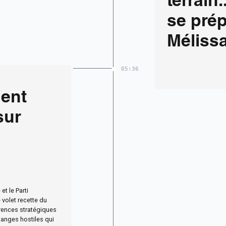
terrain
se prép
Mélissa
plus p
05:36
histoir
lent
sur
t le Parti
 volet recette du
férences stratégiques
hanges hostiles qui