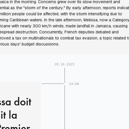
aica in the morning. Concerns grew over its slow movement and
ential as the "storm of the century." By early afternoon, reports indica
 million people could be affected, with the storm intensifying due to
ming Caribbean waters. In the late afternoon, Melissa, now a Categor
ricane with nearly 300 km/h winds, made landfall in Jamaica, causing
espread destruction. Concurrently, French deputies debated and
roved a tax on multinationals to combat tax evasion, a topic related 
vious days' budget discussions.
28.10.2025
24:06
sa doit
it la
Premier