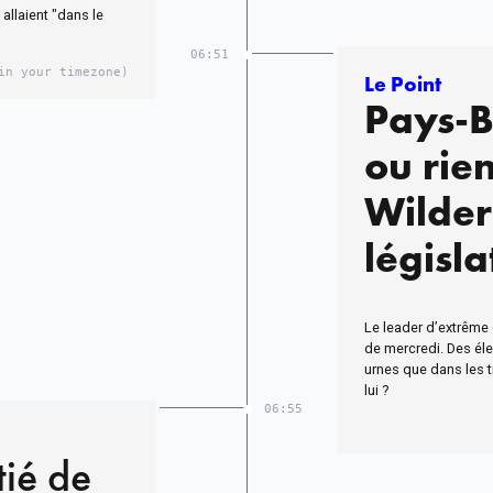
llaient "dans le
06:51
in your timezone)
Le Point
Pays-Ba
ou rie
Wilder
législa
Le leader d’extrême d
de mercredi. Des éle
urnes que dans les tr
lui ?
06:55
tié de