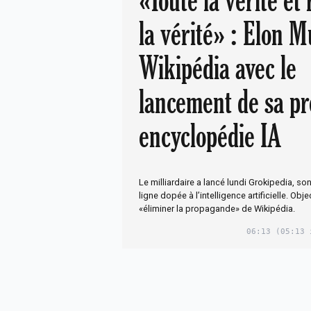
«Toute la vérité et
la vérité» : Elon M
Wikipédia avec le
lancement de sa pr
encyclopédie IA
Le milliardaire a lancé lundi Grokipedia, s
ligne dopée à l’intelligence artificielle. Objec
«éliminer la propagande» de Wikipédia.
06:13
(05:13 