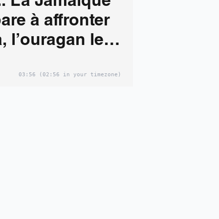
... La Jamaïque
are à affronter
, l’ouragan le
uissant de son
03:56
(02:56 in your timezone)
e