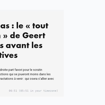
s : le « tout
n » de Geert
s avant les
tives
roite part favori pour le scrutin
ctions qui se joueront moins dans les
actations à venir : qui osera s’allier avec
06:51
(05:51 in your timezone)