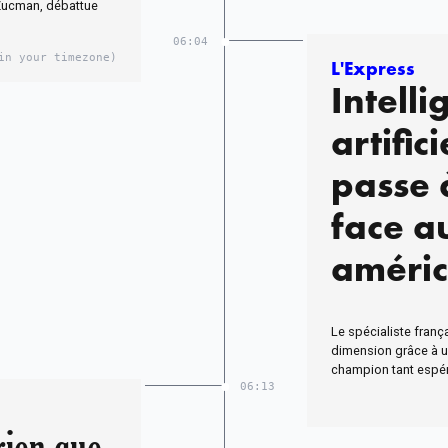
 Zucman, débattue
06:04
in your timezone)
L'Express
Intelli
artifici
passe à
face a
améric
Le spécialiste fran
dimension grâce à un
champion tant espér
06:13