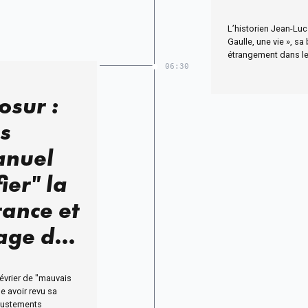
L’historien Jean-Luc
Gaulle, une vie », sa
étrangement dans le
06:30
osur :
s
anuel
ier" la
rance et
age du
 février de "mauvais
e avoir revu sa
ajustements