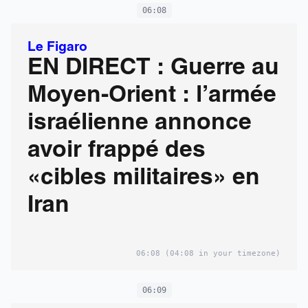
06:08
Le Figaro
EN DIRECT : Guerre au
Moyen-Orient : l’armée
israélienne annonce
avoir frappé des
«cibles militaires» en
Iran
06:08
(04:08 in your timezone)
06:09