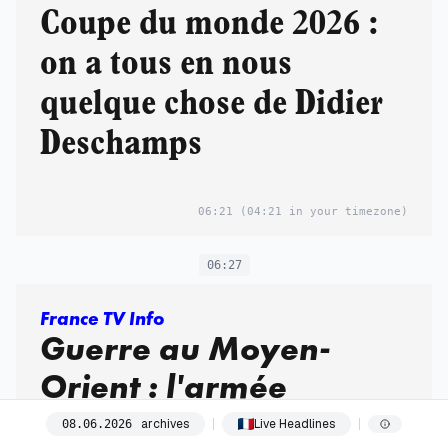
Coupe du monde 2026 :
on a tous en nous
quelque chose de Didier
Deschamps
06:21
(04:21 in your timezone)
06:27
France TV Info
Guerre au Moyen-
Orient : l'armée
israélienne a mené des
archives
Live Headlines
08
.
06
.
2026