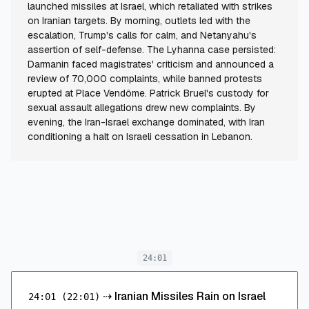
launched missiles at Israel, which retaliated with strikes
on Iranian targets. By morning, outlets led with the
escalation, Trump's calls for calm, and Netanyahu's
assertion of self-defense. The Lyhanna case persisted:
Darmanin faced magistrates' criticism and announced a
review of 70,000 complaints, while banned protests
erupted at Place Vendôme. Patrick Bruel's custody for
sexual assault allegations drew new complaints. By
evening, the Iran-Israel exchange dominated, with Iran
conditioning a halt on Israeli cessation in Lebanon.
24:01
⇢
Iranian Missiles Rain on Israel
24:01
(22:01)