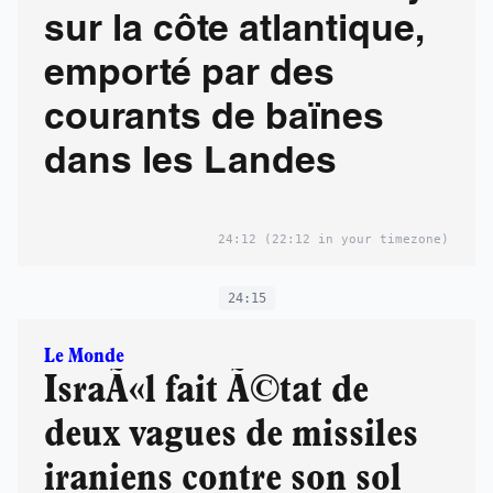
sur la côte atlantique,
emporté par des
courants de baïnes
dans les Landes
24:12
(22:12 in your timezone)
24:15
Le Monde
IsraÃ«l fait Ã©tat de
deux vagues de missiles
iraniens contre son sol