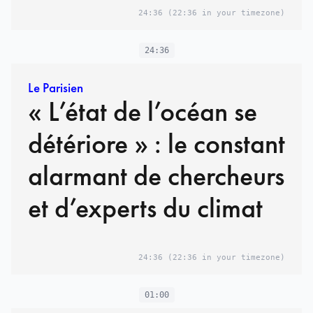
24:36
(22:36 in your timezone)
24:36
Le Parisien
« L’état de l’océan se
détériore » : le constant
alarmant de chercheurs
et d’experts du climat
24:36
(22:36 in your timezone)
01:00