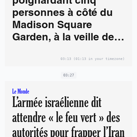
poignardant cinq
personnes à côté du
Madison Square
Garden, à la veille de
la finale NBA
03:13
(01:13 in your timezone)
03:27
Le Monde
L’armée israélienne dit
attendre « le feu vert » des
autorités pour frapper l’Iran