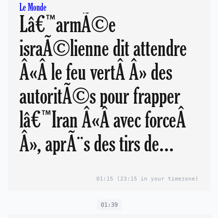
Le Monde
Lâ€™armÃ©e
israÃ©lienne dit attendre
Â«Â le feu vertÂ Â» des
autoritÃ©s pour frapper
lâ€™Iran Â«Â avec forceÂ
Â», aprÃ¨s des tirs de
missiles iraniens sur
01:15
(23:15 in your timezone)
lâ€™Etat hÃ©breu
01:39