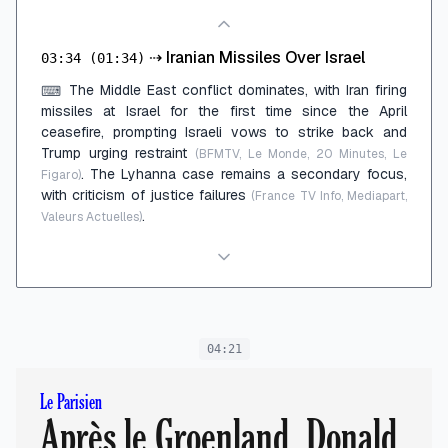
⇢
Iranian Missiles Over Israel
03:34
(01:34)
The Middle East conflict dominates, with Iran firing
⌨
missiles at Israel for the first time since the April
ceasefire, prompting Israeli vows to strike back and
Trump urging restraint
(BFMTV, Le Monde, 20 Minutes, Le
. The Lyhanna case remains a secondary focus,
Figaro)
with criticism of justice failures
(France TV Info, Mediapart,
.
Valeurs Actuelles)
04:21
Le Parisien
Après le Groenland, Donald