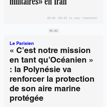
militaires» en Iran
05:02
(03:02 in your timezone)
05:02
Le Parisien
« C’est notre mission
en tant qu’Océanien »
: la Polynésie va
renforcer la protection
de son aire marine
protégée