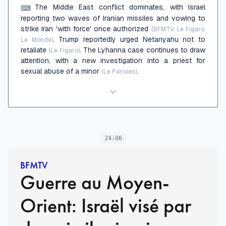
The Middle East conflict dominates, with Israel
⌨
reporting two waves of Iranian missiles and vowing to
strike Iran 'with force' once authorized
(BFMTV, Le Figaro,
. Trump reportedly urged Netanyahu not to
Le Monde)
retaliate
. The Lyhanna case continues to draw
(Le Figaro)
attention, with a new investigation into a priest for
sexual abuse of a minor
.
(Le Parisien)
24:06
BFMTV
Guerre au Moyen-
Orient: Israël visé par