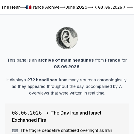
The Hear
France Archive
June 2026
⟶
⟶
⟶
08.06.2026
⟶
Previous day
Next 
This page is an
archive of main headlines
from
France
for
08.06.2026
.
It displays
272
headlines
from many sources chronologically,
as they appeared throughout the day, accompanied by AI
overviews that were written in real time.
⇢
The Day Iran and Israel
08.06.2026
Exchanged Fire
The fragile ceasefire shattered overnight as Iran
⌨