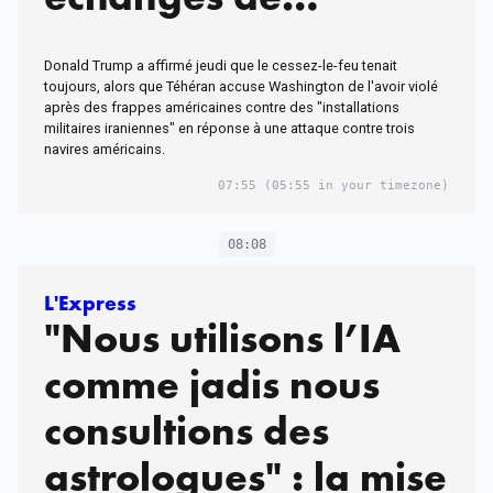
frappes, il somme
Donald Trump a affirmé jeudi que le cessez-le-feu tenait
Téhéran de signer un
toujours, alors que Téhéran accuse Washington de l'avoir violé
après des frappes américaines contre des "installations
accord "rapidement"
militaires iraniennes" en réponse à une attaque contre trois
navires américains.
07:55
(05:55 in your timezone)
08:08
L'Express
"Nous utilisons l’IA
comme jadis nous
consultions des
astrologues" : la mise