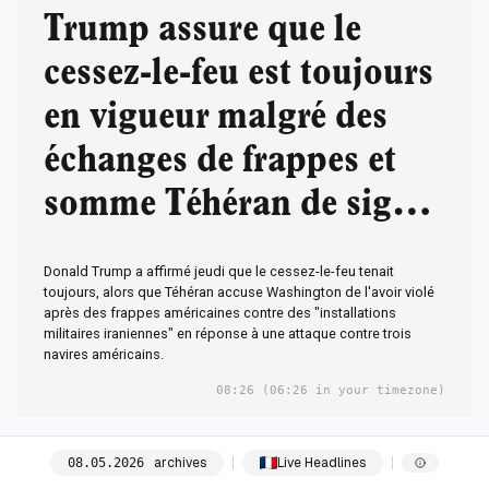
Trump assure que le
cessez-le-feu est toujours
en vigueur malgré des
échanges de frappes et
somme Téhéran de signer
un accord "rapidement"
Donald Trump a affirmé jeudi que le cessez-le-feu tenait
toujours, alors que Téhéran accuse Washington de l'avoir violé
après des frappes américaines contre des "installations
militaires iraniennes" en réponse à une attaque contre trois
navires américains.
08:26
(06:26 in your timezone)
08:26
archives
Live Headlines
08
.
05
.
2026