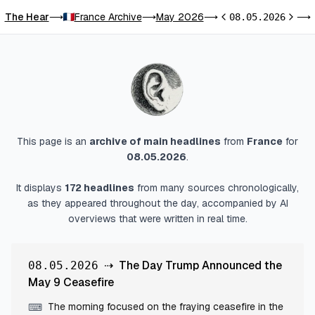
The Hear
France Archive
May 2026
⟶
⟶
⟶
08.05.2026
⟶
Previous day
Next d
This page is an
archive of main headlines
from
France
for
08.05.2026
.
It displays
172
headlines
from many sources chronologically,
as they appeared throughout the day, accompanied by AI
overviews that were written in real time.
⇢
The Day Trump Announced the
08.05.2026
May 9 Ceasefire
The morning focused on the fraying ceasefire in the
⌨