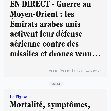
EN DIRECT - Guerre au
Moyen-Orient : les
Émirats arabes unis
activent leur défense
aérienne contre des
missiles et drones venus
d’Iran
05:46
(03:46 in your timezone)
05:53
Le Figaro
Mortalité, symptômes,