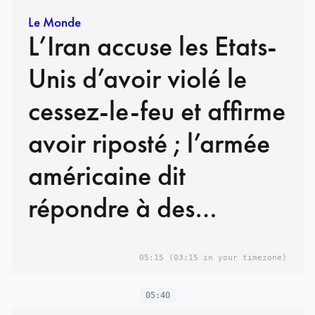
Le Monde
L’Iran accuse les Etats-
Unis d’avoir violé le
cessez-le-feu et affirme
avoir riposté ; l’armée
américaine dit
répondre à des
attaques « non
05:15
(03:15 in your timezone)
provoquées » et ne pas
rechercher l’escalade
05:40