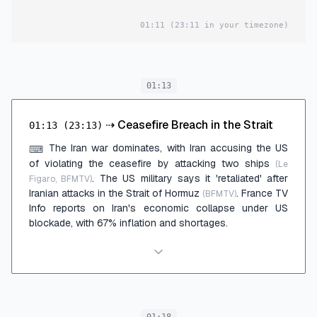
navires américains à
01:11
(23:11 in your timezone)
Ormuz
01:13
⇢
Ceasefire Breach in the Strait
01:13
(23:13)
The Iran war dominates, with Iran accusing the US
⌨
of violating the ceasefire by attacking two ships
(Le
. The US military says it 'retaliated' after
Figaro, BFMTV)
Iranian attacks in the Strait of Hormuz
. France TV
(BFMTV)
Info reports on Iran's economic collapse under US
blockade, with 67% inflation and shortages.
01:18