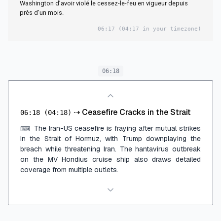
Washington d’avoir violé le cessez-le-feu en vigueur depuis
près d’un mois.
06:17
(04:17 in your timezone)
06:18
⇢
Ceasefire Cracks in the Strait
06:18
(04:18)
The Iran-US ceasefire is fraying after mutual strikes
⌨
in the Strait of Hormuz, with Trump downplaying the
breach while threatening Iran. The hantavirus outbreak
on the MV Hondius cruise ship also draws detailed
coverage from multiple outlets.