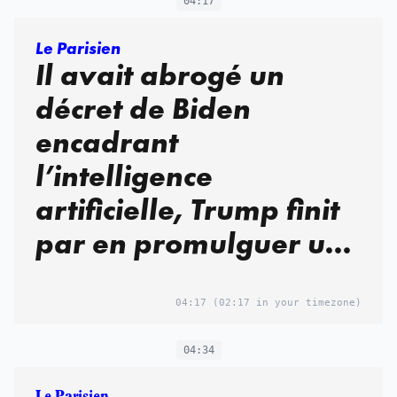
04:17
Le Parisien
Il avait abrogé un
décret de Biden
encadrant
l’intelligence
artificielle, Trump finit
par en promulguer un
nouveau
04:17
(02:17 in your timezone)
04:34
Le Parisien