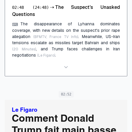
⇢
The Suspect's Unasked
02:48
(24:48)
Questions
The disappearance of Lyhanna dominates
⌨
coverage, with new details on the suspect's prior rape
allegation
. Meanwhile, US-Iran
(BFMTV, France TV Info)
tensions escalate as missiles target Bahrain and ships
, and Trump faces challenges in Iran
(20 Minutes)
negotiations
.
(Le Figaro)
02:52
Le Figaro
Comment Donald
Trump fait main basse