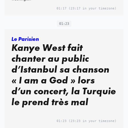
01:17
(23:17 in your timezone)
01:23
Le Parisien
Kanye West fait
chanter au public
d’Istanbul sa chanson
« I am a God » lors
d’un concert, la Turquie
le prend très mal
01:23
(23:23 in your timezone)