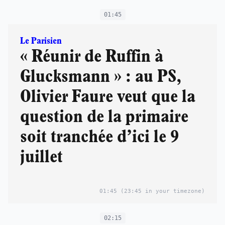
01:45
Le Parisien
« Réunir de Ruffin à
Glucksmann » : au PS,
Olivier Faure veut que la
question de la primaire
soit tranchée d’ici le 9
juillet
01:45
(23:45 in your timezone)
02:15