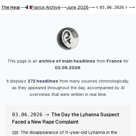
The Hear
France Archive
June 2026
⟶
⟶
⟶
03.06.2026
⟶
Previous day
Next 
This page is an
archive of main headlines
from
France
for
03.06.2026
.
It displays
272
headlines
from many sources chronologically,
as they appeared throughout the day, accompanied by AI
overviews that were written in real time.
⇢
The Day the Lyhanna Suspect
03.06.2026
Faced a New Rape Complaint
The disappearance of 11-year-old Lyhanna in the
⌨