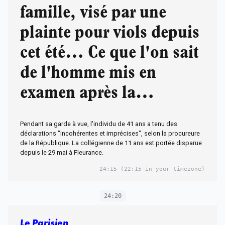
famille, visé par une
plainte pour viols depuis
cet été… Ce que l'on sait
de l'homme mis en
examen après la
disparition de Lyhanna,
Pendant sa garde à vue, l'individu de 41 ans a tenu des
11 ans, dans le Gers
déclarations "incohérentes et imprécises", selon la procureure
de la République. La collégienne de 11 ans est portée disparue
depuis le 29 mai à Fleurance.
24:15
(22:15 in your timezone)
24:20
Le Parisien