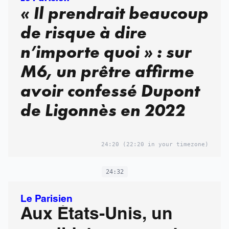
« Il prendrait beaucoup
de risque à dire
n’importe quoi » : sur
M6, un prêtre affirme
avoir confessé Dupont
de Ligonnès en 2022
24:20
(22:20 in your timezone)
24:32
Le Parisien
Aux États-Unis, un