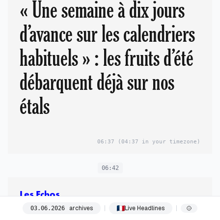
« Une semaine à dix jours
d’avance sur les calendriers
habituels » : les fruits d’été
débarquent déjà sur nos
étals
06:37
(04:37 in your timezone)
06:42
Les Echos
DÉCRYPTAGE:
archives
Live Headlines
03
.
06
.
2026