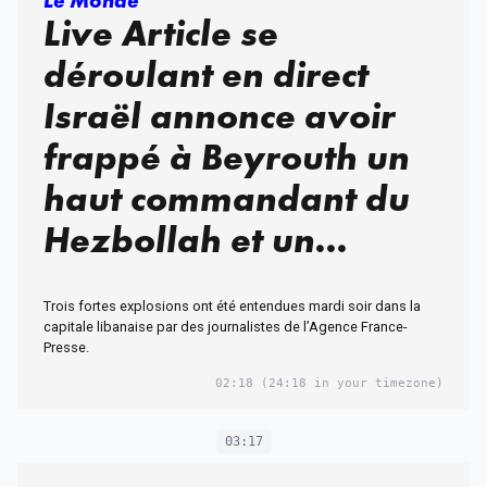
Le Monde
Live Article se
déroulant en direct
Israël annonce avoir
frappé à Beyrouth un
haut commandant du
Hezbollah et un
« terroriste » de haut
Trois fortes explosions ont été entendues mardi soir dans la
rang
capitale libanaise par des journalistes de l’Agence France-
Presse.
02:18
(24:18 in your timezone)
03:17