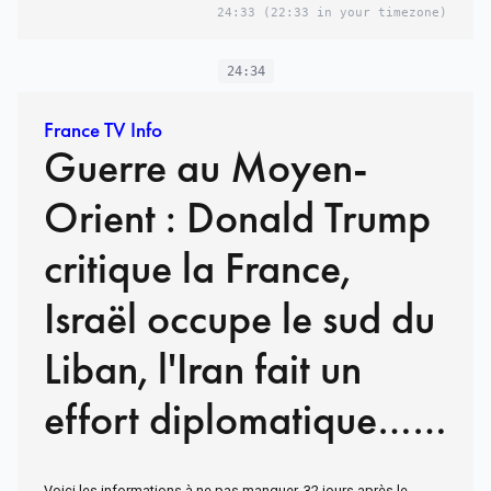
24:33
(22:33 in your timezone)
24:34
France TV Info
Guerre au Moyen-
Orient : Donald Trump
critique la France,
Israël occupe le sud du
Liban, l'Iran fait un
effort diplomatique…
Ce qu'il faut retenir de
Voici les informations à ne pas manquer, 32 jours après le