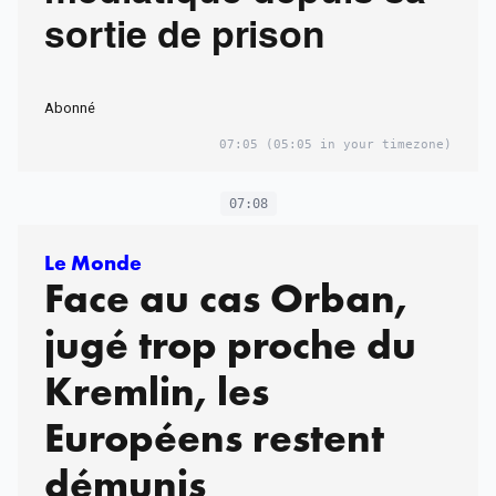
sortie de prison
Abonné
07:05
(05:05 in your timezone)
07:08
Le Monde
Face au cas Orban,
jugé trop proche du
Kremlin, les
Européens restent
démunis