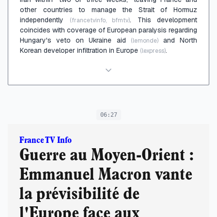
other countries to manage the Strait of Hormuz
independently
. This development
(francetvinfo, bfmtv)
coincides with coverage of European paralysis regarding
Hungary's veto on Ukraine aid
and North
(lemonde)
Korean developer infiltration in Europe
.
(lexpress)
06:27
France TV Info
Guerre au Moyen-Orient :
Emmanuel Macron vante
la prévisibilité de
l'Europe face aux