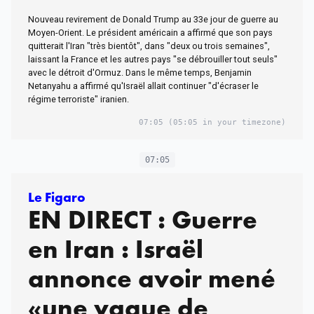
à la nation américaine
Nouveau revirement de Donald Trump au 33e jour de guerre au
ce soir
Moyen-Orient. Le président américain a affirmé que son pays
quitterait l'Iran "très bientôt", dans "deux ou trois semaines",
laissant la France et les autres pays "se débrouiller tout seuls"
avec le détroit d'Ormuz. Dans le même temps, Benjamin
Netanyahu a affirmé qu'Israël allait continuer "d'écraser le
régime terroriste" iranien.
07:05
(05:05 in your timezone)
07:05
Le Figaro
EN DIRECT : Guerre
en Iran : Israël
annonce avoir mené
«une vague de