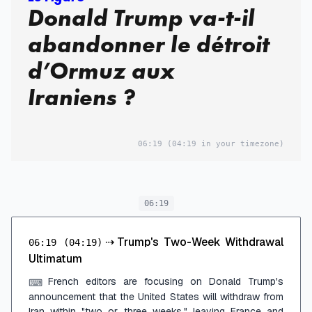
Donald Trump va-t-il
abandonner le détroit
d’Ormuz aux
Iraniens ?
06:19
(04:19 in your timezone)
06:19
⇢
Trump's Two-Week Withdrawal
06:19
(04:19)
Ultimatum
French editors are focusing on Donald Trump's
⌨
announcement that the United States will withdraw from
Iran within "two or three weeks," leaving France and