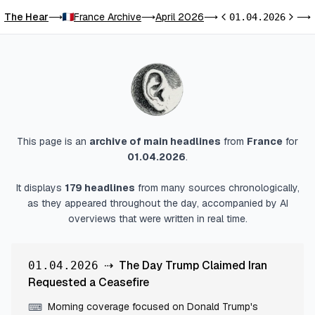
The Hear
France Archive
April 2026
⟶
⟶
⟶
01.04.2026
⟶
Previous day
Next d
This page is an
archive of main headlines
from
France
for
01.04.2026
.
It displays
179
headlines
from many sources chronologically,
as they appeared throughout the day, accompanied by AI
overviews that were written in real time.
⇢
The Day Trump Claimed Iran
01.04.2026
Requested a Ceasefire
Morning coverage focused on Donald Trump's
⌨