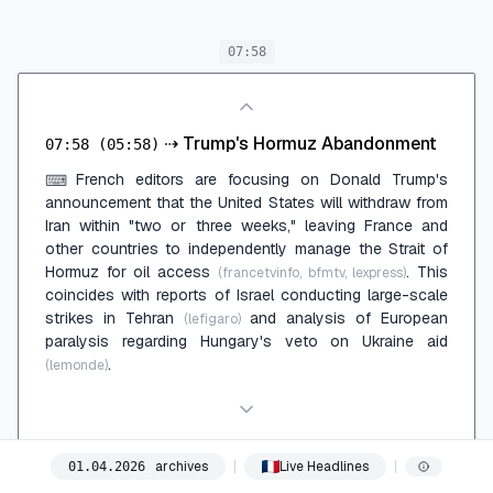
07:58
⇢
Trump's Hormuz Abandonment
07:58
(05:58)
French editors are focusing on Donald Trump's
⌨
announcement that the United States will withdraw from
Iran within "two or three weeks," leaving France and
other countries to independently manage the Strait of
Hormuz for oil access
. This
(francetvinfo, bfmtv, lexpress)
coincides with reports of Israel conducting large-scale
strikes in Tehran
and analysis of European
(lefigaro)
paralysis regarding Hungary's veto on Ukraine aid
.
(lemonde)
archives
Live Headlines
01
.
04
.
2026