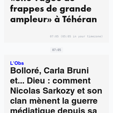
frappes de grande
ampleur» à Téhéran
07:05
(05:05 in your timezone)
07:05
L'Obs
Bolloré, Carla Bruni
et... Dieu : comment
Nicolas Sarkozy et son
clan mènent la guerre
médiatique depuis sa