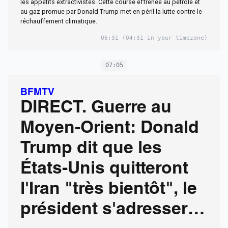
les appétits extractivistes. Cette course effrénée au pétrole et
au gaz promue par Donald Trump met en péril la lutte contre le
réchauffement climatique.
06:31
(04:31 in your timezone)
07:05
BFMTV
DIRECT. Guerre au
Moyen-Orient: Donald
Trump dit que les
États-Unis quitteront
l'Iran "très bientôt", le
président s'adressera