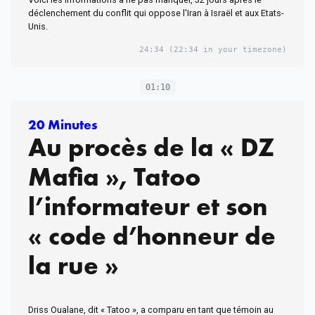
la journée du mardi 31
déclenchement du conflit qui oppose l'Iran à Israël et aux Etats-
Unis.
mars
24:34
(22:34 in your timezone)
01:10
20 Minutes
Au procès de la « DZ
Mafia », Tatoo
l’informateur et son
« code d’honneur de
la rue »
Driss Oualane, dit « Tatoo », a comparu en tant que témoin au