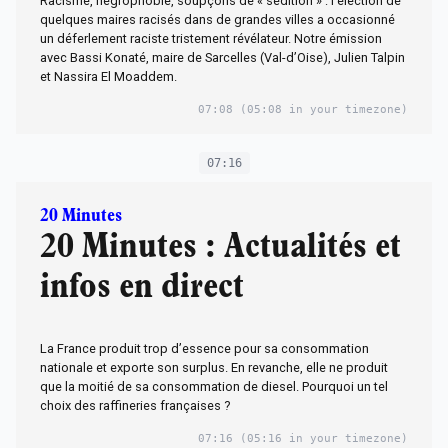
Racisme, négrophobie, soupçons de « sédition » : l’élection de
quelques maires racisés dans de grandes villes a occasionné
un déferlement raciste tristement révélateur. Notre émission
avec Bassi Konaté, maire de Sarcelles (Val-d’Oise), Julien Talpin
et Nassira El Moaddem.
07:08
(05:08 in your timezone)
07:16
20 Minutes
20 Minutes : Actualités et
infos en direct
La France produit trop d’essence pour sa consommation
nationale et exporte son surplus. En revanche, elle ne produit
que la moitié de sa consommation de diesel. Pourquoi un tel
choix des raffineries françaises ?
07:16
(05:16 in your timezone)