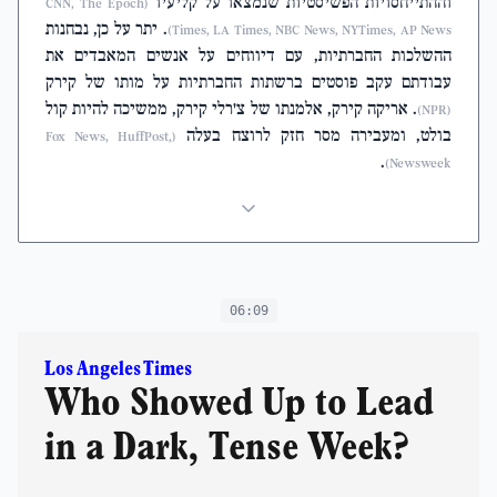
וההתייחסויות הפשיסטיות שנמצאו על קליעיו
(CNN, The Epoch
. יתר על כן, נבחנות
Times, LA Times, NBC News, NYTimes, AP News)
ההשלכות החברתיות, עם דיווחים על אנשים המאבדים את
עבודתם עקב פוסטים ברשתות החברתיות על מותו של קירק
. אריקה קירק, אלמנתו של צ'רלי קירק, ממשיכה להיות קול
(NPR)
בולט, ומעבירה מסר חזק לרוצח בעלה
(Fox News, HuffPost,
.
Newsweek)
06:09
Los Angeles Times
Who Showed Up to Lead
in a Dark, Tense Week?