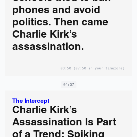
phones and avoid
politics. Then came
Charlie Kirk’s
assassination.
03:50
(07:50 in your timezone)
04:07
The Intercept
Charlie Kirk’s
Assassination Is Part
of a Trend: Spiking