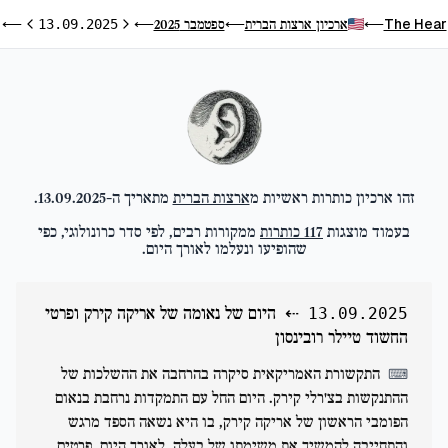
ה
The Hear
ארכיון ארצות הברית
ספטמבר 2025
⟵
13.09.2025
⟵
⟵
⟵
היום הקודם
היום ה
זהו ארכיון כותרות ראשיות מ
ארצות הברית
מתאריך ה-
13.09.2025
.
בעמוד מוצגות
117
כותרות
ממקורות רבים, לפי סדר כרונולוגי, כפי
שהופיעו ונעלמו לאורך היום.
⇠
היום של נאומה של אריקה קירק ופרטי
13.09.2025
החשוד טיילר רובינסון
התקשורת האמריקאית סיקרה בהרחבה את ההשלכות של
⌨
ההתנקשות בצ'רלי קירק. היום החל עם התמקדות נרחבת בנאום
הפומבי הראשון של אריקה קירק, בו היא נשאה הספד מרגש
והתחייבה להמשיך את משימתו של בעלה. לאורך היום, פרטים