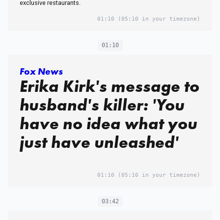
exclusive restaurants.
01:10
(05:10 in your timezone)
01:10
Fox News
Erika Kirk's message to
husband's killer: 'You
have no idea what you
just have unleashed'
01:10
(05:10 in your timezone)
03:42