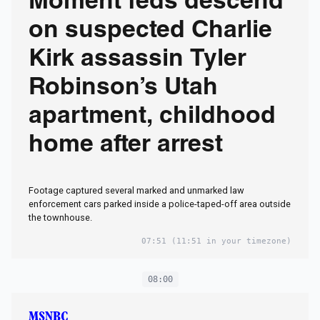
Moment feds descend
on suspected Charlie
Kirk assassin Tyler
Robinson’s Utah
apartment, childhood
home after arrest
Footage captured several marked and unmarked law
enforcement cars parked inside a police-taped-off area outside
the townhouse.
07:51
(11:51 in your timezone)
08:00
MSNBC