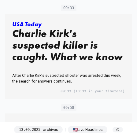
09:33
USA Today
Charlie Kirk's
suspected killer is
caught. What we know
After Charlie Kirk's suspected shooter was arrested this week,
the search for answers continues.
09:33
(13:33 in your timezone)
09:50
Reason
Trump Seems Bent on
archives
Live Headlines
13
.
09
.
2025