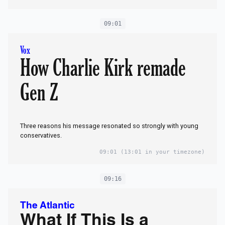
09:01
Vox
How Charlie Kirk remade
Gen Z
Three reasons his message resonated so strongly with young
conservatives.
09:01
(13:01 in your timezone)
09:16
The Atlantic
What If This Is a