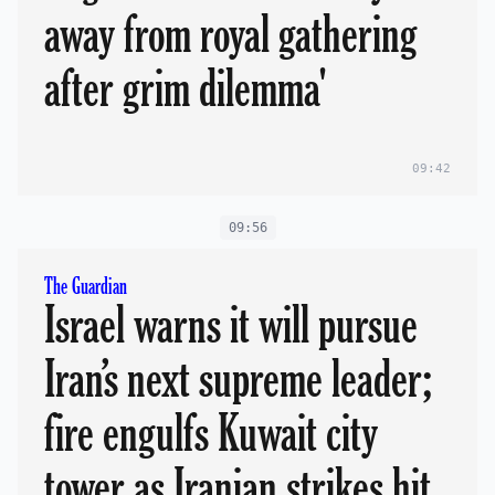
away from royal gathering
after grim dilemma'
09:42
09:56
The Guardian
Israel warns it will pursue
Iran’s next supreme leader;
fire engulfs Kuwait city
tower as Iranian strikes hit