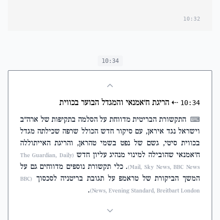
10:32
10:34
⇠
הריגת ח'אמנאי והמגדל הבוער בכווית
10:34
התקשורת הבריטית מדווחת על הסלמה בתקיפות של ארה"ב
⌨
וישראל נגד איראן, עם סיקור חדש הכולל שרפה שכילתה מגדל
בכווית סיטי, גשם של נפט בשמי טהראן, והריגת האייתוללה
ח'אמנאי שהובילה למינוי מנהיג עליון חדש
(The Guardian, Daily
. כלי תקשורת נוספים מדווחים גם על
Mail, Sky News, BBC News)
המשך הביקורת של טראמפ על תגובת בריטניה לסכסוך
(BBC
.
News, Evening Standard, Breitbart London)