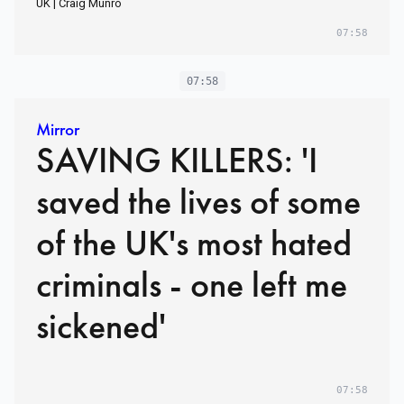
UK | Craig Munro
07:58
07:58
Mirror
SAVING KILLERS: 'I
saved the lives of some
of the UK's most hated
criminals - one left me
sickened'
07:58