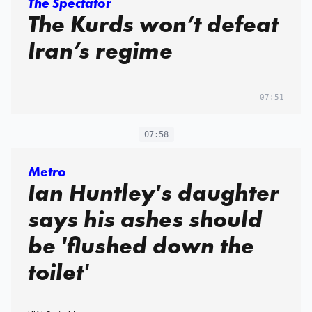
The Spectator
The Kurds won’t defeat
Iran’s regime
07:51
07:58
Metro
Ian Huntley's daughter
says his ashes should
be 'flushed down the
toilet'