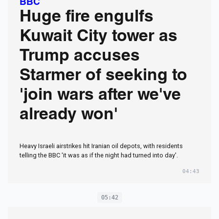
BBC
Huge fire engulfs
Kuwait City tower as
Trump accuses
Starmer of seeking to
'join wars after we've
already won'
Heavy Israeli airstrikes hit Iranian oil depots, with residents
telling the BBC 'it was as if the night had turned into day'.
04:43
05:42