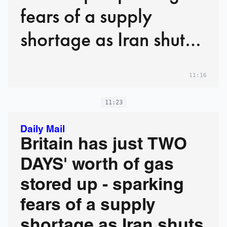
fears of a supply
shortage as Iran shuts
the Strait of Hormuz
11:16
and bombards gas and
oil refineries
11:23
Daily Mail
Britain has just TWO
DAYS' worth of gas
stored up - sparking
fears of a supply
shortage as Iran shuts