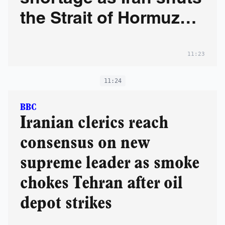
the Strait of Hormuz
and bombards gas
11:23
and oil refineries
11:24
BBC
Iranian clerics reach
consensus on new
supreme leader as smoke
chokes Tehran after oil
depot strikes