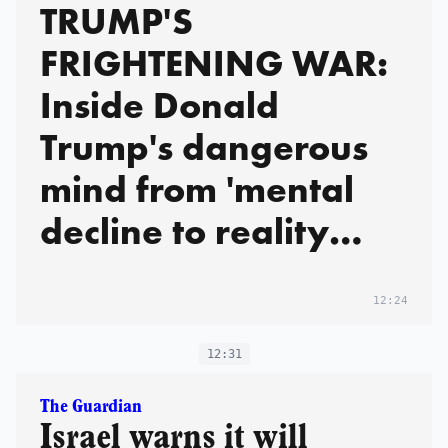
TRUMP'S
FRIGHTENING WAR:
Inside Donald
Trump's dangerous
mind from 'mental
decline to reality
show
warmongering'
12:24
12:31
The Guardian
Israel warns it will