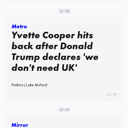
12:10
Metro
Yvette Cooper hits
back after Donald
Trump declares 'we
don't need UK'
Politics | Luke Alsford
12:10
12:24
Mirror