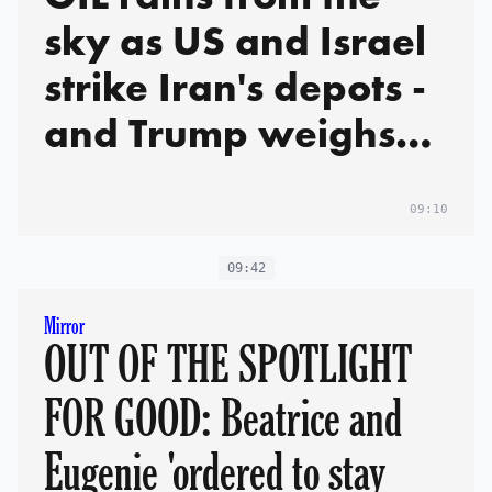
sky as US and Israel
strike Iran's depots -
and Trump weighs
up mission to seize
nuclear stockpiles:
09:10
Live updates
09:42
Mirror
OUT OF THE SPOTLIGHT
FOR GOOD: Beatrice and
Eugenie 'ordered to stay