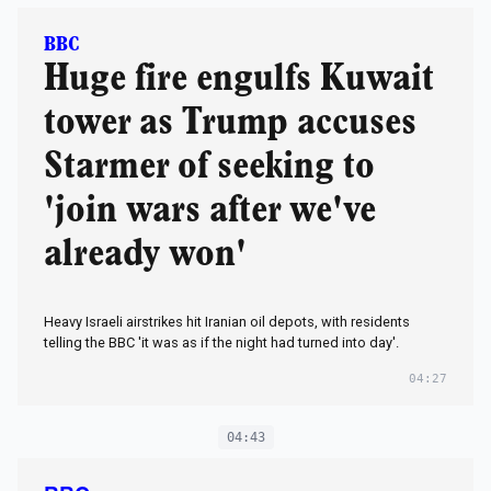
BBC
Huge fire engulfs Kuwait
tower as Trump accuses
Starmer of seeking to
'join wars after we've
already won'
Heavy Israeli airstrikes hit Iranian oil depots, with residents
telling the BBC 'it was as if the night had turned into day'.
04:27
04:43