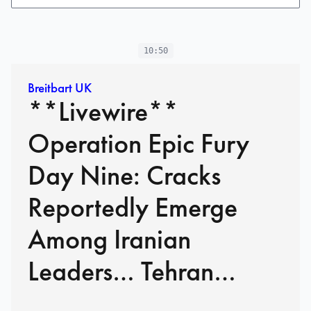
10:50
Breitbart UK
**Livewire**
Operation Epic Fury
Day Nine: Cracks
Reportedly Emerge
Among Iranian
Leaders… Tehran
Shrouded in Smoke