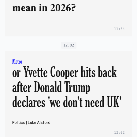
mean in 2026?
11:54
12:02
Metro
or Yvette Cooper hits back
after Donald Trump
declares 'we don't need UK'
Politics | Luke Alsford
12:02