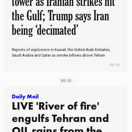
tower as Iranian strikes hit
the Gulf; Trump says Iran
being ‘decimated’
Reports of explosions in Kuwait, the United Arab Emirates,
Saudi Arabia and Qatar as smoke billows above Tehran
09:02
09:10
Daily Mail
LIVE 'River of fire'
engulfs Tehran and
OIL rains from the