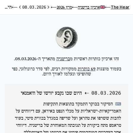
היום שבו נקבע יורשו של ח'אמנאי
The Hear
ארכיון בריטניה
מרץ 2026
⟵
08.03.2026
⟵
⟵
⟵
היום הקודם
היום הבא
זהו ארכיון כותרות ראשיות מ
בריטניה
מתאריך ה-
08.03.2026
.
בעמוד מוצגות
69
כותרות
ממקורות רבים, לפי סדר כרונולוגי, כפי
שהופיעו ונעלמו לאורך היום.
⇠
היום שבו נקבע יורשו של ח'אמנאי
08.03.2026
הסיקור בבוקר התמקד בתוצאות התקיפות
⌨
האמריקאיות-ישראליות על מכלי הנפט באיראן, עם דיווחים על
להבות ששרפו את טהראן ועל שריפה במגדל בכווית סיטי, בעוד
טראמפ מתח ביקורת על תגובתה המאוחרת של בריטניה. דיווחי
אחר הצהריים המוקדמים פירטו את הריגתו של האייתוללה