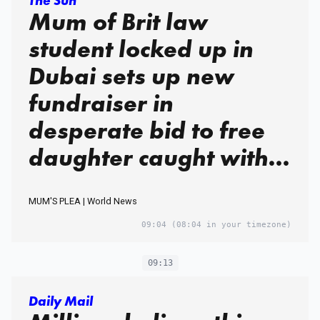
The Sun
Mum of Brit law
student locked up in
Dubai sets up new
fundraiser in
desperate bid to free
daughter caught with
cocaine
MUM'S PLEA | World News
09:04
(08:04 in your timezone)
09:13
Daily Mail