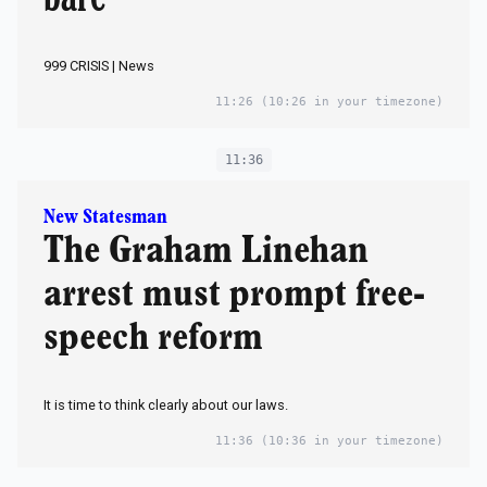
999 CRISIS | News
11:26
(10:26 in your timezone)
11:36
New Statesman
The Graham Linehan
arrest must prompt free-
speech reform
It is time to think clearly about our laws.
11:36
(10:36 in your timezone)