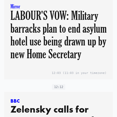
Mirror
LABOUR'S VOW: Military
barracks plan to end asylum
hotel use being drawn up by
new Home Secretary
12:03
(11:03 in your timezone)
12:12
BBC
Zelensky calls for