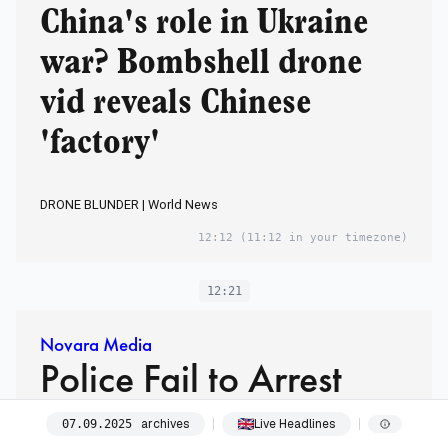
China's role in Ukraine
war? Bombshell drone
vid reveals Chinese
'factory'
DRONE BLUNDER | World News
12:12
(11:12 in your timezone)
12:21
Novara Media
Police Fail to Arrest
Two-Thirds in Biggest-
archives
Live Headlines
07
.
09
.
2025