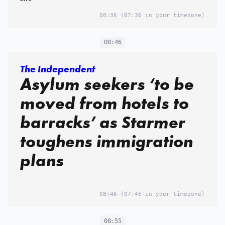
08:36
(07:36 in your timezone)
08:46
The Independent
Asylum seekers ‘to be
moved from hotels to
barracks’ as Starmer
toughens immigration
plans
08:46
(07:46 in your timezone)
08:55