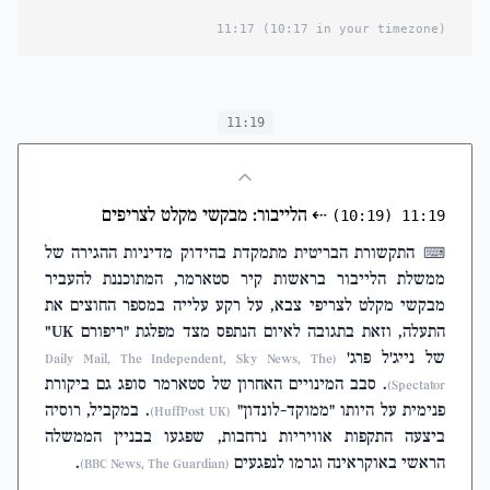
11:17
(10:17 in your timezone)
11:19
⇠
הלייבור: מבקשי מקלט לצריפים
(10:19)
11:19
התקשורת הבריטית מתמקדת בהידוק מדיניות ההגירה של
⌨
ממשלת הלייבור בראשות קיר סטארמר, המתוכננת להעביר
מבקשי מקלט לצריפי צבא, על רקע עלייה במספר החוצים את
התעלה, וזאת בתגובה לאיום הנתפס מצד מפלגת "ריפורם UK"
של נייג'ל פרג'
(Daily Mail, The Independent, Sky News, The
. סבב המינויים האחרון של סטארמר סופג גם ביקורת
Spectator)
פנימית על היותו "ממוקד-לונדון"
. במקביל, רוסיה
(HuffPost UK)
ביצעה התקפות אוויריות נרחבות, שפגעו בבניין הממשלה
הראשי באוקראינה וגרמו לנפגעים
.
(BBC News, The Guardian)