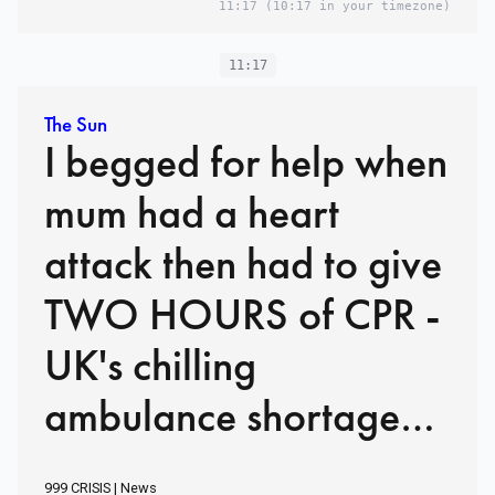
reshuffle - as 1,000
11:17
(10:17 in your timezone)
migrants cross
11:17
Channel in ONE day
The Sun
I begged for help when
mum had a heart
attack then had to give
TWO HOURS of CPR -
UK's chilling
ambulance shortage
laid bare
999 CRISIS | News