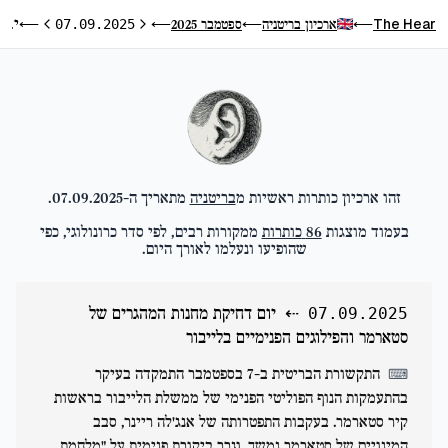
יום דחיקת מחנות המהגרים של סטארמר והפילוגים הפנימיים בלייבור
The Hear
ארכיון בריטניה
ספטמבר 2025
⟵
07.09.2025
⟵
⟵
⟵
היום הקודם
היום הבא
זהו ארכיון כותרות ראשיות מ
בריטניה
מתאריך ה-
07.09.2025
.
בעמוד מוצגות
86
כותרות
ממקורות רבים, לפי סדר כרונולוגי, כפי
שהופיעו ונעלמו לאורך היום.
⇠
יום דחיקת מחנות המהגרים של
07.09.2025
סטארמר והפילוגים הפנימיים בלייבור
התקשורת הבריטית ב-7 בספטמבר התמקדה בעיקר
⌨
בהתעמקות הנוף הפוליטי הפנימי של ממשלת הלייבור בראשות
קיר סטארמר. בעקבות התפטרותה של אנג'לה ריינר, סבב
המינויים של סטארמר נמשך, וגרר ביקורת פנימית על "מלחמת