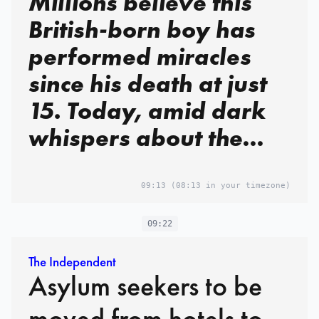
Millions believe this
British-born boy has
performed miracles
since his death at just
15. Today, amid dark
whispers about the
Catholic Church's real
intentions, Carlo Acutis
09:13
(08:13 in your timezone)
will be anointed a saint
09:22
The Independent
Asylum seekers to be
moved from hotels to