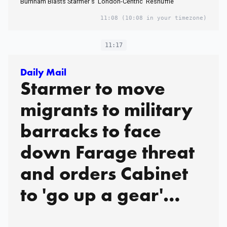
Burnham Blasts Starmer's 'London-Centric' Reshuffle
11:08
(10:08 in your timezone)
11:17
Daily Mail
Starmer to move
migrants to military
barracks to face
down Farage threat
and orders Cabinet
to 'go up a gear'
after his shambolic