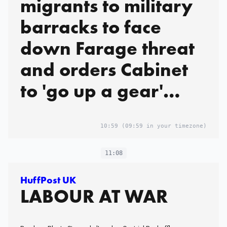
migrants to military
barracks to face
down Farage threat
and orders Cabinet
to 'go up a gear'
after his shambolic
reshuffle - as PM
10:59
(09:59 in your timezone)
demands new Home
11:08
Secretary 'gets a
HuffPost UK
LABOUR AT WAR
grip'