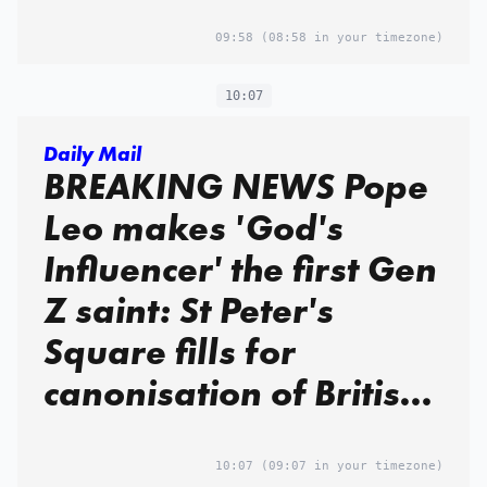
Catholic Church's real
intentions, Carlo
09:58
(08:58 in your timezone)
Acutis will be
10:07
anointed a saint
Daily Mail
BREAKING NEWS Pope
Leo makes 'God's
Influencer' the first Gen
Z saint: St Peter's
Square fills for
canonisation of British-
born Carlo Acutis, the
son of a Kensington
10:07
(09:07 in your timezone)