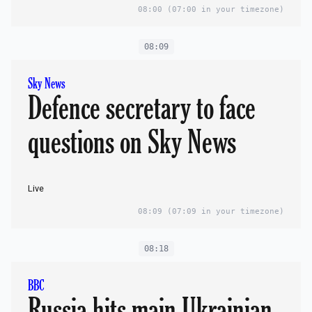
08:00
(07:00 in your timezone)
08:09
Sky News
Defence secretary to face
questions on Sky News
Live
08:09
(07:09 in your timezone)
08:18
BBC
Russia hits main Ukrainian