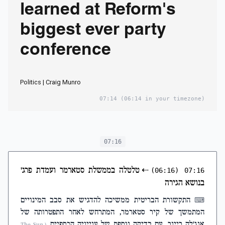
learned at Reform's
biggest ever party
conference
Politics | Craig Munro
07:14
(06:14 in your timezone)
07:16
⇠
טלטלה בממשלת סטארמר ועמדת פרג'
(06:16)
07:16
בנושא הגירה
התקשורת הבריטית ממשיכה להדגיש את סבב המינויים
⌨
המתמשך של קיר סטארמר, המתרחש לאחר התפטרותה של
אנג'לה ריינר, עם בדיקה נוספת של ענייניה הכספיים
(The Sun,