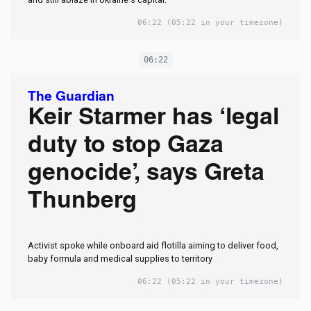
06:22
(05:22 in your timezone)
06:22
The Guardian
Keir Starmer has ‘legal
duty to stop Gaza
genocide’, says Greta
Thunberg
Activist spoke while onboard aid flotilla aiming to deliver food,
baby formula and medical supplies to territory
06:22
(05:22 in your timezone)