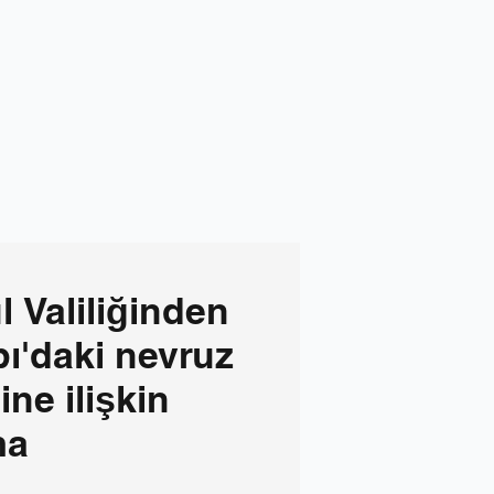
l Valiliğinden
ı'daki nevruz
ine ilişkin
ma