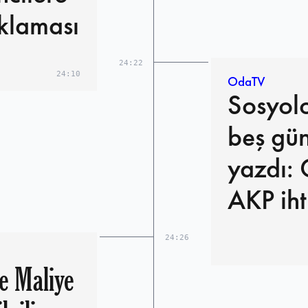
klaması
24:22
24:10
OdaTV
Sosyol
beş gü
yazdı: 
AKP iht
24:26
e Maliye