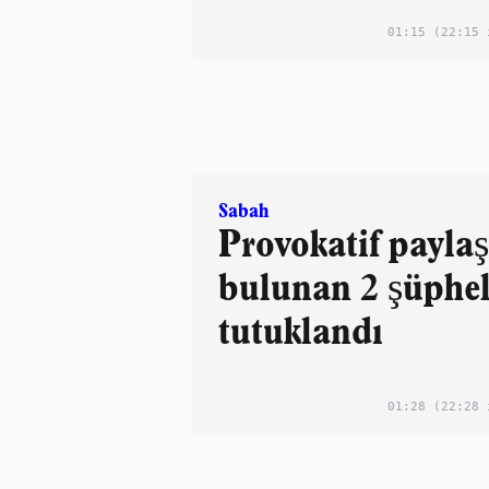
01:15
(22:15 
Sabah
Provokatif payla
bulunan 2 şüphel
tutuklandı
01:28
(22:28 