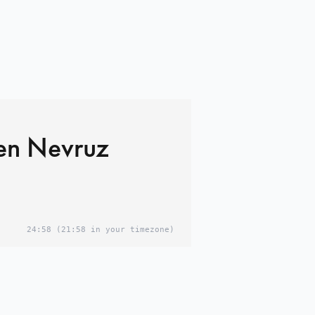
ten Nevruz
i
24:58
(21:58 in your timezone)