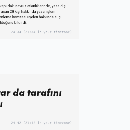
ikapı'daki nevruz etkinliklerinde, yasa dışı
 açan 28 kişi hakkında yasal işlem
zenleme komitesi üyeleri hakkında suç
duğunu bildirdi.
24:34
(21:34 in your timezone)
r da tarafını
ı
24:42
(21:42 in your timezone)