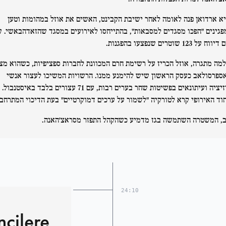
א ארדואן פנה לאומה לאחר ישיבת הקבינט, האשים את אוזל במהומות וטען
גינים "הפכו מסגדים למסבאות", בהתייחסו לאירועים במסגד שהזאדהבאשי. 
 על 123 שוטרים שנפצעו בהפגנות.
מה מתגרה, אוזל הכריז על רשימת חרם המכוונת לחברות ספציפיות, כשהוא מצי
ספרסולאב כעסק הראשון שיש להימנע ממנו. הרשויות המשיכו לעצור אנשי
אופוזיציה ועיתונאים בפשיטות שחר בערים רבות, עם 71 עצורים בלבד באיסטנבול.
וד האירופי קרא לטורקיה "לשמור על ערכים דמוקרטיים" בעת הדיכוי המתרחב.
, המשטרה השתמשה בגז מדמיע כשהקהל התפזר מסראצ'האנה.
24:10
cilere