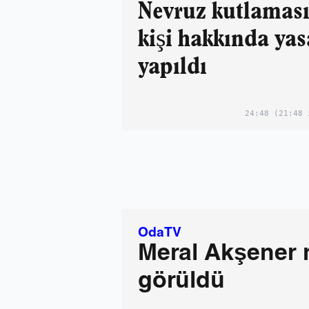
Nevruz kutlamas
kişi hakkında yas
yapıldı
24:48
(21:48 
OdaTV
Meral Akşener 
görüldü