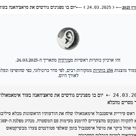
יום בו מפגינים גודשים את סראצ'האנה בעו
ץ 2025
⟵
24.03.2025
⟵
היום הקודם
היום הבא
זהו ארכיון כותרות ראשיות מ
טורקיה
מתאריך ה-
24.03.2025
.
מוד מוצגות
258
כותרות
ממקורות רבים, לפי סדר כרונולוגי, כפי שהופיעו ונעלמ
לאורך היום.
⇠
יום בו מפגינים גודשים את סראצ'האנה בעוד אימאמאולו
24.03.2
 מסרים מהכלא
ראש עיריית איסטנבול אימאמאולו שלח את הודעותיו הראשונות מכלא סיליברי
קורא לתקווה ומבקש מהצעירים להימנע מעימות עם המשטרה. מנהי
ור אוזל ביקר את מושל איסטנבול בזמן שאלפי סטודנטים צעדו מבשיקטאש
צ'האנה למרות הגבלות התחבורה.