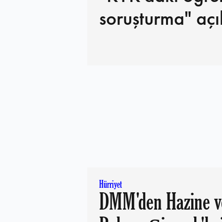
soruşturma" açı
Hürriyet
DMM'den Hazine v