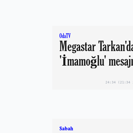
OdaTV
Megastar Tarkan'd
'İmamoğlu' mesaj
24:34
(21:34 
Sabah