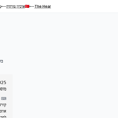
The Hear
ארכיון טורקיה
מר
⟵
⟵
בע
025
מוסר
⌨
אוזג
לסרא