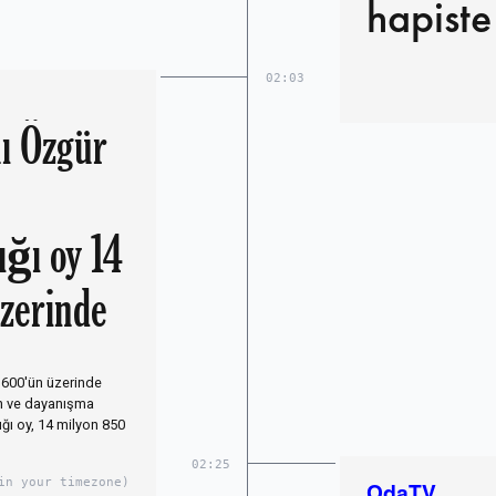
hapiste
02:03
ı Özgür
ğı oy 14
üzerinde
 600'ün üzerinde
n ve dayanışma
ğı oy, 14 milyon 850
02:25
in your timezone)
OdaTV