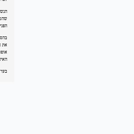
הנשי
שהמפ
הפנים דיווח
בהסל
את א
האיח
בערב