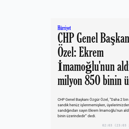
Hürriyet
CHP Genel Başkan
Özel: Ekrem
İmamoğlu'nun aldı
milyon 850 binin 
CHP Genel Başkanı Özgür Özel, "Daha 2 bin
sandık henüz işlenmemişken, üyelerimizde
sandığından sayın Ekrem İmamoğlu'nun aldı
binin üzerindedir" dedi.
02:03
(23:03 