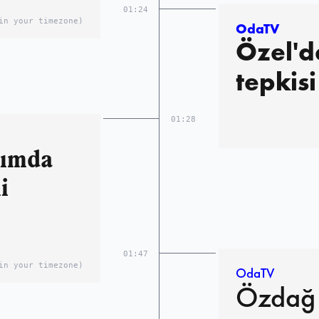
01:24
in your timezone)
OdaTV
Özel'd
tepkisi
01:28
şımda
i
01:47
in your timezone)
OdaTV
Özdağ 