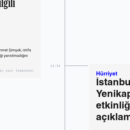
gili
met Şimşek, istifa
ği yansıtmadığını
24:34
in your timezone)
Hürriyet
İstanbu
Yenikap
etkinliğ
açıkla