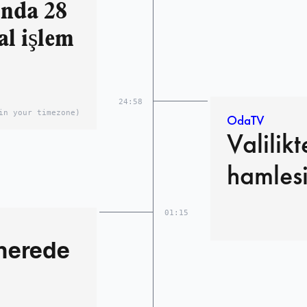
ında 28
al işlem
24:58
in your timezone)
OdaTV
Valilik
hamles
01:15
nerede