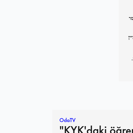
שר
ין
OdaTV
"KYK'daki öğren