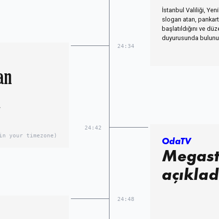
İstanbul Valiliği, Yen
slogan atan, pankart
başlatıldığını ve dü
duyurusunda bulunul
24:34
an
ı
24:42
in your timezone)
OdaTV
Megasta
açıklad
24:48