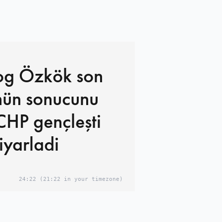
og Özkök son
nün sonucunu
CHP gençleşti
iyarladi
24:22
(21:22 in your timezone)