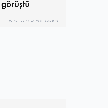
 görüştü
01:47
(22:47 in your timezone)