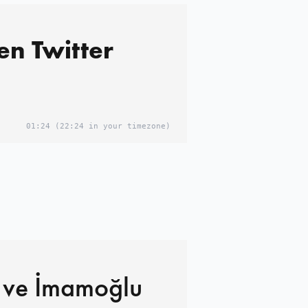
en Twitter
01:24
(22:24 in your timezone)
ve İmamoğlu