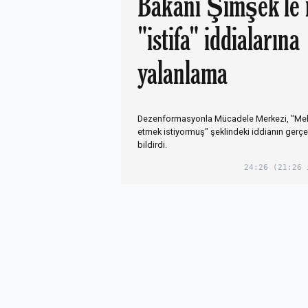
Bakanı Şimşek'le il
"istifa" iddialarına
yalanlama
Dezenformasyonla Mücadele Merkezi, "Meh
etmek istiyormuş" şeklindeki iddianın gerçe
bildirdi.
24:26
(21:26 