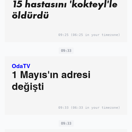
15 hastasını 'kokteyl'le
öldürdü
09:25
(06:25 in your timezone)
09:33
OdaTV
1 Mayıs'ın adresi
değişti
09:33
(06:33 in your timezone)
09:33