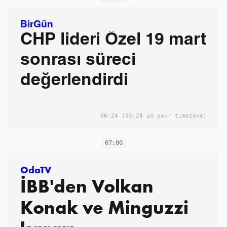
BirGün
CHP lideri Özel 19 mart
sonrası süreci
değerlendirdi
06:24
(03:24 in your timezone)
07:00
OdaTV
İBB'den Volkan
Konak ve Minguzzi