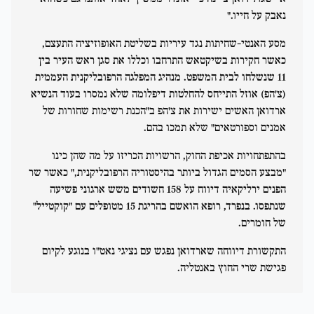
נאבק על חייו."
מסע האנטי-שחיתות נגד עיריות בשליטת האופוזיציה התעצם,
כאשר חקירות בשיקטאש התרחבו וכללו את סגן ראש העיר בין
11 שנשלחו לבית המשפט. מנהיג המפלגה הרפובליקנית העממית
(צ'הפ) אוזל התייחס להחלטות דיפלומה שלא נמסרו בעוד הנשיא
ארדואן האשים ישירות את צ'הפ ב"הכנת רשימות שחורות של
אמנים וספורטאים" שלא תמכו בהם.
בהתפתחויות אכיפת החוק, הרשויות הכריזו על מה שהן כינו
"מבצע הסמים הגדול ביותר בהיסטוריה הרפובליקנית," כאשר שר
הפנים ירליקאיה דיווח על 158 חשודים משש ארגוני פשיעה
שנתפסו. בנפרד, רופא הואשם בהריגת 15 מטופלים עם "קוקטייל"
של חומרים.
התקשורת דיווחה שארדואן נפגש עם נציגי נאט"ו בנוגע לקיום
פגישת שרי החוץ באנטליה.