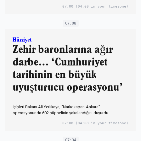
07:00
(04:00 in your timezone)
07:08
Hürriyet
Zehir baronlarına ağır
darbe... ‘Cumhuriyet
tarihinin en büyük
uyuşturucu operasyonu’
İçişleri Bakanı Ali Yerlikaya, “Narkokapan-Ankara”
operasyonunda 602 şüphelinin yakalandığını duyurdu.
07:08
(04:08 in your timezone)
07:34