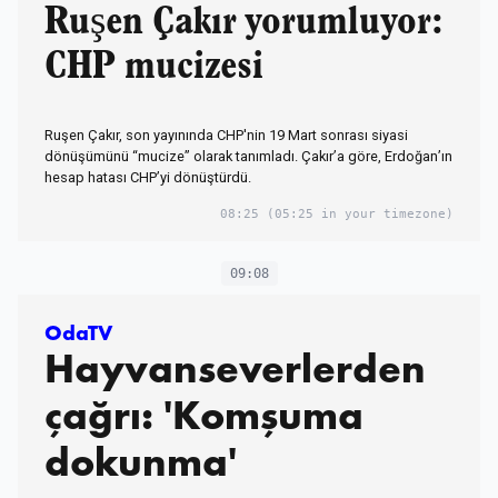
Ruşen Çakır yorumluyor:
CHP mucizesi
Ruşen Çakır, son yayınında CHP'nin 19 Mart sonrası siyasi
dönüşümünü “mucize” olarak tanımladı. Çakır’a göre, Erdoğan’ın
hesap hatası CHP’yi dönüştürdü.
08:25
(05:25 in your timezone)
09:08
OdaTV
Hayvanseverlerden
çağrı: 'Komşuma
dokunma'