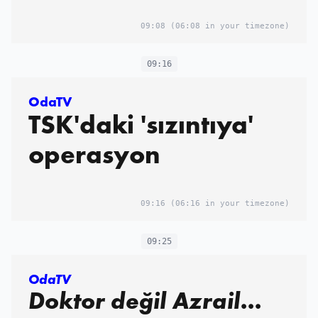
09:08
(06:08 in your timezone)
09:16
OdaTV
TSK'daki 'sızıntıya'
operasyon
09:16
(06:16 in your timezone)
09:25
OdaTV
Doktor değil Azrail...