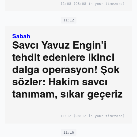
11:08
(08:08 in your timezone)
11:12
Sabah
Savcı Yavuz Engin’i
tehdit edenlere ikinci
dalga operasyon! Şok
sözler: Hakim savcı
tanımam, sıkar geçeriz
11:12
(08:12 in your timezone)
11:16