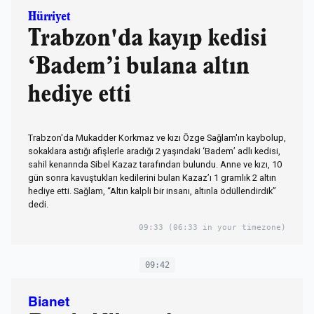
Hürriyet
Trabzon'da kayıp kedisi
‘Badem’i bulana altın
hediye etti
Trabzon'da Mukadder Korkmaz ve kızı Özge Sağlam'ın kaybolup,
sokaklara astığı afişlerle aradığı 2 yaşındaki ‘Badem’ adlı kedisi,
sahil kenarında Sibel Kazaz tarafından bulundu. Anne ve kızı, 10
gün sonra kavuştukları kedilerini bulan Kazaz’ı 1 gramlık 2 altın
hediye etti. Sağlam, “Altın kalpli bir insanı, altınla ödüllendirdik”
dedi.
09:33
(06:33 in your timezone)
09:42
Bianet