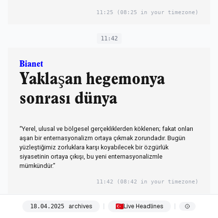
11:25
(08:25 in your timezone)
11:42
Bianet
Yaklaşan hegemonya
sonrası dünya
“Yerel, ulusal ve bölgesel gerçekliklerden köklenen; fakat onları
aşan bir enternasyonalizm ortaya çıkmak zorundadır. Bugün
yüzleştiğimiz zorluklara karşı koyabilecek bir özgürlük
siyasetinin ortaya çıkışı, bu yeni enternasyonalizmle
mümkündür.”
11:42
(08:42 in your timezone)
archives
Live Headlines
18
.
04
.
2025
11:42