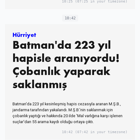
10:25
(07:25 in your timezone)
10:42
Hürriyet
Batman'da 223 yıl
hapisle aranıyordu!
Çobanlık yaparak
saklanmış
Batman'da 223 yıl kesinleşmiş hapis cezasıyla aranan M.Ş.B.,
jandarma tarafından yakalandı. M.Ş.B.'nin saklanmak için
çobanlık yaptığı ve hakkında 20 ilde 'Mal varlığına karşı işlenen
suçlar'dan 55 arama kaydı olduğu ortaya çıktı.
10:42
(07:42 in your timezone)