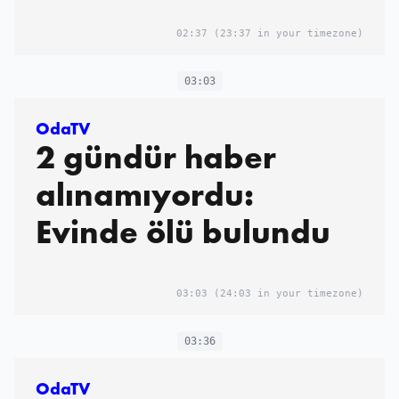
02:37
(23:37 in your timezone)
03:03
OdaTV
2 gündür haber
alınamıyordu:
Evinde ölü bulundu
03:03
(24:03 in your timezone)
03:36
OdaTV