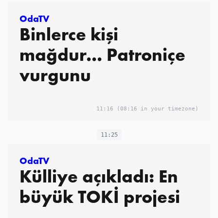
OdaTV
Binlerce kişi
mağdur... Patroniçe
vurgunu
11:16
(08:16 in your timezone)
11:25
OdaTV
Külliye açıkladı: En
büyük TOKİ projesi