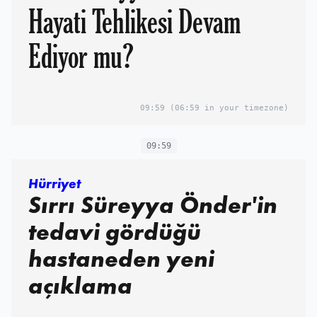
Hayati Tehlikesi Devam
Ediyor mu?
09:59
(06:59 in your timezone)
09:59
Hürriyet
Sırrı Süreyya Önder'in
tedavi gördüğü
hastaneden yeni
açıklama