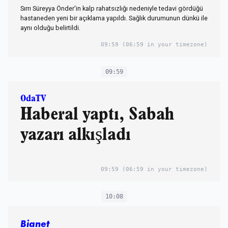
Sırrı Süreyya Önder'in kalp rahatsızlığı nedeniyle tedavi gördüğü
hastaneden yeni bir açıklama yapıldı. Sağlık durumunun dünkü ile
aynı olduğu belirtildi.
09:59
(06:59 in your timezone)
09:59
OdaTV
Haberal yaptı, Sabah
yazarı alkışladı
09:59
(06:59 in your timezone)
10:08
Bianet