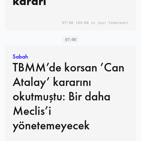
kararı
07:00
(04:00 in your timezone)
07:00
Sabah
TBMM’de korsan ’Can
Atalay’ kararını
okutmuştu: Bir daha
Meclis’i
yönetemeyecek