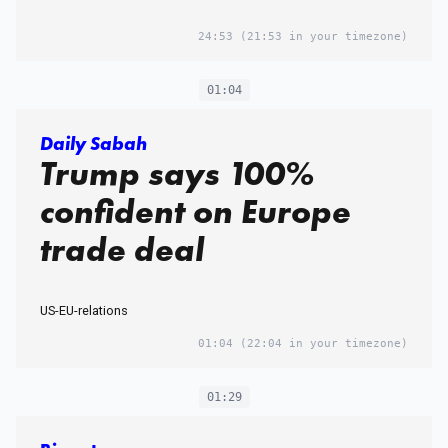
24:53
(21:53 in your timezone)
01:04
Daily Sabah
Trump says 100%
confident on Europe
trade deal
US-EU-relations
01:04
(22:04 in your timezone)
01:29