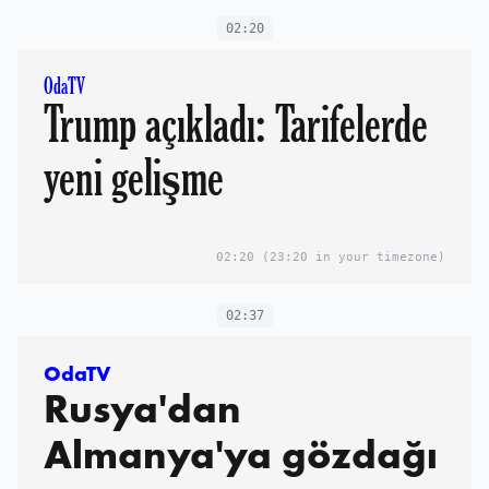
02:20
OdaTV
Trump açıkladı: Tarifelerde
yeni gelişme
02:20
(23:20 in your timezone)
02:37
OdaTV
Rusya'dan
Almanya'ya gözdağı