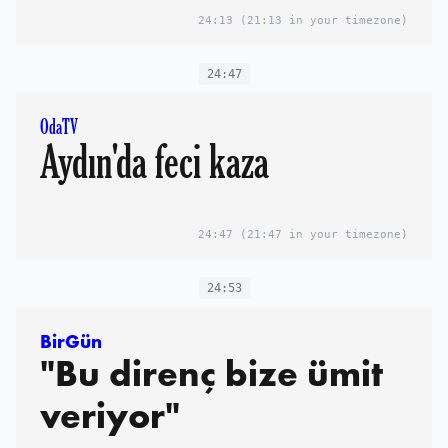
24:13
(21:13 in your timezone)
24:47
OdaTV
Aydın'da feci kaza
24:47
(21:47 in your timezone)
24:53
BirGün
"Bu direnç bize ümit
veriyor"