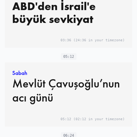
ABD'den İsrail'e
büyük sevkiyat
03:36
(24:36 in your timezone)
05:12
Sabah
Mevlüt Çavuşoğlu’nun
acı günü
05:12
(02:12 in your timezone)
06:24