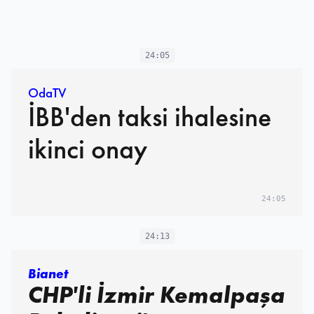
24:05
OdaTV
İBB'den taksi ihalesine
ikinci onay
24:05
24:13
Bianet
CHP'li İzmir Kemalpaşa