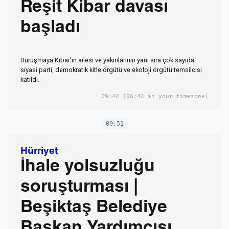
Reşit Kibar davası
başladı
Duruşmaya Kibar’ın ailesi ve yakınlarının yanı sıra çok sayıda
siyasi parti, demokratik kitle örgütü ve ekoloji örgütü temsilcisi
katıldı.
09:42
(06:42 in your timezone)
09:51
Hürriyet
İhale yolsuzluğu
soruşturması |
Beşiktaş Belediye
Başkan Yardımcısı