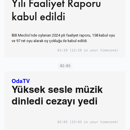
Yılı Faaliyet Raporu
kabul edildi
İBB Meclisi'nde oylanan 2024 yılı faaliyet raporu, 158 kabul oyu
ve 97 ret oyu alarak oy çokluğu ile kabul edildi.
01:29
(22:29 in your timezone)
02:03
OdaTV
Yüksek sesle müzik
dinledi cezayı yedi
02:03
(23:03 in your timezone)