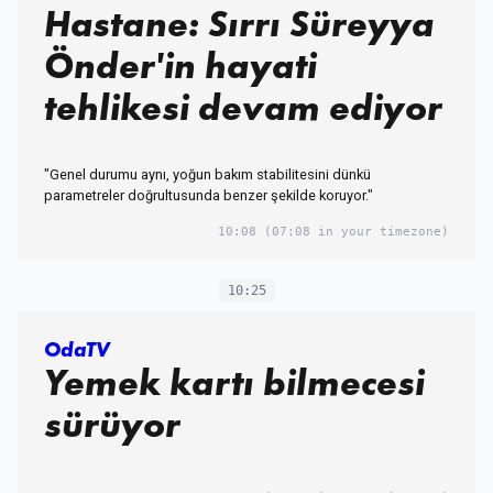
Hastane: Sırrı Süreyya
Önder'in hayati
tehlikesi devam ediyor
"Genel durumu aynı, yoğun bakım stabilitesini dünkü
parametreler doğrultusunda benzer şekilde koruyor."
10:08
(07:08 in your timezone)
10:25
OdaTV
Yemek kartı bilmecesi
sürüyor