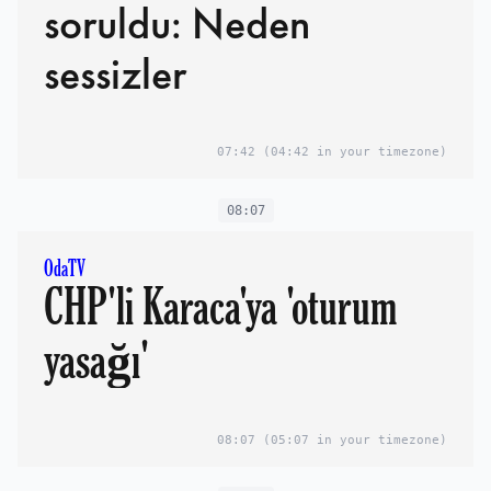
soruldu: Neden
sessizler
07:42
(04:42 in your timezone)
08:07
OdaTV
CHP'li Karaca'ya 'oturum
yasağı'
08:07
(05:07 in your timezone)