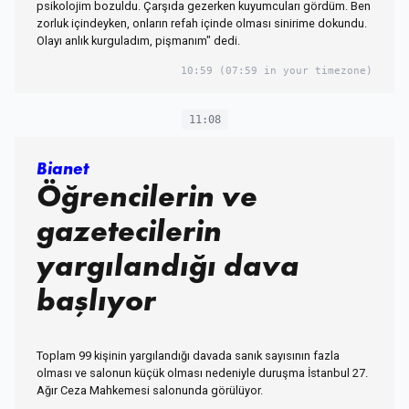
psikolojim bozuldu. Çarşıda gezerken kuyumcuları gördüm. Ben
zorluk içindeyken, onların refah içinde olması sinirime dokundu.
Olayı anlık kurguladım, pişmanım" dedi.
10:59
(07:59 in your timezone)
11:08
Bianet
Öğrencilerin ve
gazetecilerin
yargılandığı dava
başlıyor
Toplam 99 kişinin yargılandığı davada sanık sayısının fazla
olması ve salonun küçük olması nedeniyle duruşma İstanbul 27.
Ağır Ceza Mahkemesi salonunda görülüyor.