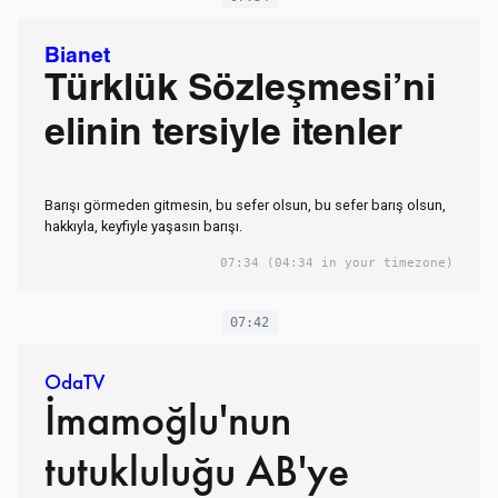
Bianet
Türklük Sözleşmesi’ni
elinin tersiyle itenler
Barışı görmeden gitmesin, bu sefer olsun, bu sefer barış olsun,
hakkıyla, keyfiyle yaşasın barışı.
07:34
(04:34 in your timezone)
07:42
OdaTV
İmamoğlu'nun
tutukluluğu AB'ye