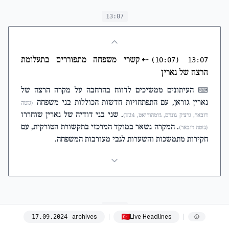
13:07
⇠
קשרי משפחה מתפוררים בתעלומת
(10:07)
13:07
הרצח של נארין
העיתונים ממשיכים לדווח בהרחבה על מקרה הרצח של
⌨
נארין גוראן, עם התפתחויות חדשות הכוללות בני משפחה
(גזטה
. שני בני דודיה של נארין שוחררו
דובאר, גרצ'ק גונדם, ג'ומהוריאט, T24)
. המקרה נשאר במוקד המרכזי בתקשורת הטורקית, עם
(גזטה דובאר)
חקירות מתמשכות והשערות לגבי מעורבות המשפחה.
13:21
archives
Live Headlines
17
.
09
.
2024