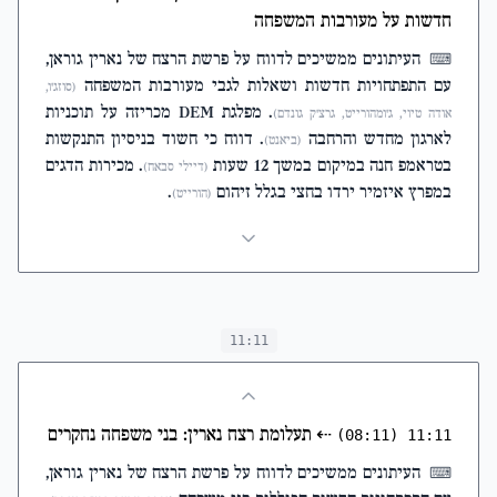
חדשות על מעורבות המשפחה
העיתונים ממשיכים לדווח על פרשת הרצח של נארין גוראן,
⌨
עם התפתחויות חדשות ושאלות לגבי מעורבות המשפחה
(סוזג'ו,
. מפלגת DEM מכריזה על תוכניות
אודה טיוי, ג'ומהורייט, גרצ'ק גונדם)
לארגון מחדש והרחבה
. דווח כי חשוד בניסיון התנקשות
(ביאנט)
בטראמפ חנה במיקום במשך 12 שעות
. מכירות הדגים
(דיילי סבאח)
במפרץ איזמיר ירדו בחצי בגלל זיהום
.
(הורייט)
11:11
⇠
תעלומת רצח נארין: בני משפחה נחקרים
(08:11)
11:11
העיתונים ממשיכים לדווח על פרשת הרצח של נארין גוראן,
⌨