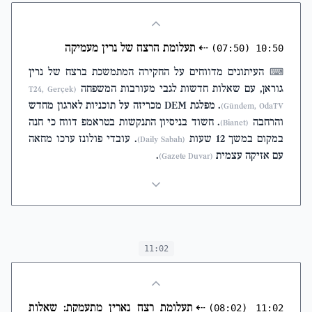
⇠
תעלומת הרצח של נרין מעמיקה
(07:50)
10:50
העיתונים מדווחים על החקירה המתמשכת ברצח של נרין
⌨
גוראן, עם שאלות חדשות לגבי מעורבות המשפחה
(T24, Gerçek
. מפלגת DEM מכריזה על תוכניות לארגון מחדש
Gündem, OdaTV)
והרחבה
. חשוד בניסיון התנקשות בטראמפ דווח כי חנה
(Bianet)
במקום במשך 12 שעות
. עובדי פולונז ערכו מחאה
(Daily Sabah)
עם אזיקה עצמית
.
(Gazete Duvar)
11:02
⇠
תעלומת רצח נארין מתעמקת: שאלות
(08:02)
11:02