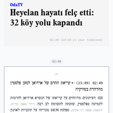
OdaTV
Heyelan hayatı felç etti:
32 köy yolu kapandı
02:49
(23:49 in your timezone)
02:49
⇠
קריאת החרם של ארדואן למען פלסטין
(23:49)
02:49
מהדהדת בטורקיה
העיתונים מדווחים על קריאתו של הנשיא ארדואן לחרמות
⌨
לתמיכה בפלסטין, שזכתה לתשומת לב רבה
(דיילי סבאח, חורייט,
. מפלגת DEM מכריזה על תוכניות לארגון
OdaTV, סבאח, ייני אקיט)