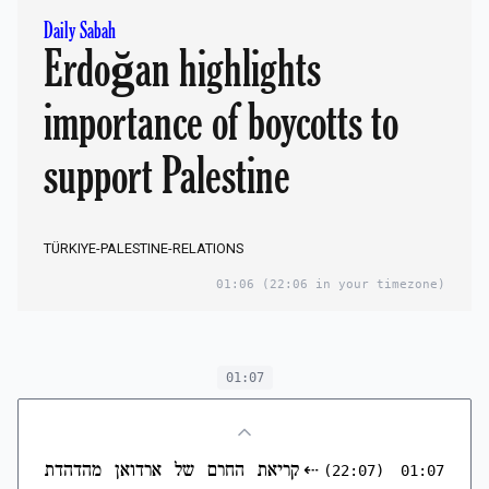
Daily Sabah
Erdoğan highlights
importance of boycotts to
support Palestine
TÜRKIYE-PALESTINE-RELATIONS
01:06
(22:06 in your timezone)
01:07
⇠
קריאת החרם של ארדואן מהדהדת
(22:07)
01:07