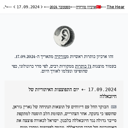
יום התפוצצות האיתוריות של חיזבאללה
The Hear
ארכיון טורקיה
ספטמבר 2024
⟵
17.09.2024
⟵
⟵
⟵
היום הקודם
היום הבא
זהו ארכיון כותרות ראשיות מ
טורקיה
מתאריך ה-
17.09.2024
.
בעמוד מוצגות
71
כותרות
ממקורות רבים, לפי סדר כרונולוגי, כפי
שהופיעו ונעלמו לאורך היום.
⇠
יום התפוצצות האיתוריות של
17.09.2024
חיזבאללה
הבוקר החל עם דיווחים על תוצאות הנתיחה של נארין גוראן,
⌨
שחשפו כי נחנקה. אחר הצהריים, תשומת הלב הוסטה למתקפת
סייבר גדולה נגד חיזבאללה בלבנון. ישראל לכאורה פוצצה את
האיתוריות של חברי חיזבאללה, וגרמה לפציעות ומקרי מוות