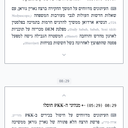
העיתונים מדווחים על המשך החקירה ברצח נארין גוראן, עם
⌨
שאלות חדשות העולות לגבי מעורבות המשפחה
(Medyascope,
. הנשיא ארדואן ממשיך להדגיש חרמות בתמיכה בפלסטין
T24)
. מפלגת DEM מכריזה על תוכניות
(Daily Sabah, Sabah, Yeni Akit)
לארגון מחדש והרחבה
. המשטרה הגבילה גישה למפעל
(Bianet)
פסטה שהתפוצץ לאחרונה בשל חששות בטיחות
.
(Hürriyet)
08:29
⇠
מנהיגי ה-PKK חוסלו
(05:29)
08:29
העיתונים מדווחים על חיסול בכירים ב-PKK
⌨
(הורייט,
. פרשת הרצח הלא פתורה של נארין גוראן ממשיכה
אודה-טיוי)