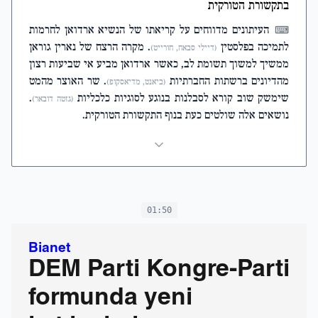
בתקשורת הטורקית
העיתונים מדווחים על קריאתו של הנשיא ארדואן לחרמות
⌨
לתמיכה בפלסטין
. מקרה הרצח של נארין גוראן
(דיילי סבאח, חורייט)
ממשיך למשוך תשומת לב, כאשר ארדואן מביע אי שביעות רצון
מהדיונים ברשתות החברתיות
. שר האוצר מהמט
(ביאנט, מדיאסקופ)
שימשק שוב קורא לסבלנות בנוגע לסוגיות כלכליות
.
(גזטה דובאר)
נושאים אלה שולטים כעת בנוף התקשורת הטורקית.
01:50
Bianet
DEM Parti Kongre-Parti
formunda yeni