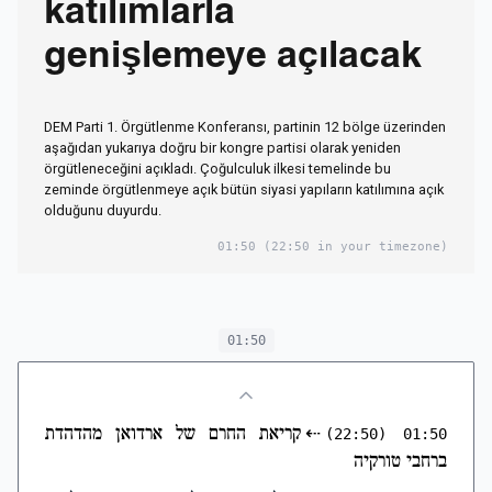
katılımlarla
genişlemeye açılacak
DEM Parti 1. Örgütlenme Konferansı, partinin 12 bölge üzerinden
aşağıdan yukarıya doğru bir kongre partisi olarak yeniden
örgütleneceğini açıkladı. Çoğulculuk ilkesi temelinde bu
zeminde örgütlenmeye açık bütün siyasi yapıların katılımına açık
olduğunu duyurdu.
01:50
(22:50 in your timezone)
01:50
⇠
קריאת החרם של ארדואן מהדהדת
(22:50)
01:50
ברחבי טורקיה