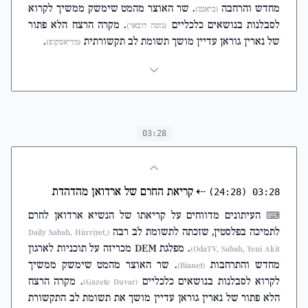
מחדש והרחבה
. שר האוצר מהמט שימשק ממשיך לקרוא
(ביאנט)
לסבלנות בנושאים כלכליים
. מקרה הרצח הלא פתור
(גזטה דובאר)
של נארין גוראן עדיין מושך תשומת לב תקשורתית
.
(מדיאסקופ)
03:28
⇠
קריאת החרם של ארדואן מהדהדת
(24:28)
03:28
העיתונים מדווחים על קריאתו של הנשיא ארדואן לחרם
⌨
לתמיכה בפלסטין, שזכתה לתשומת לב רבה
(Daily Sabah, Hürriyet,
. מפלגת DEM מכריזה על תוכניות לארגון
OdaTV, Sabah, Yeni Akit)
מחדש והתרחבות
. שר האוצר מהמט שימשק ממשיך
(Bianet)
לקרוא לסבלנות בנושאים כלכליים
. מקרה הרצח
(Gazete Duvar)
הלא פתור של נארין גוראן עדיין מושך את תשומת לב התקשורת