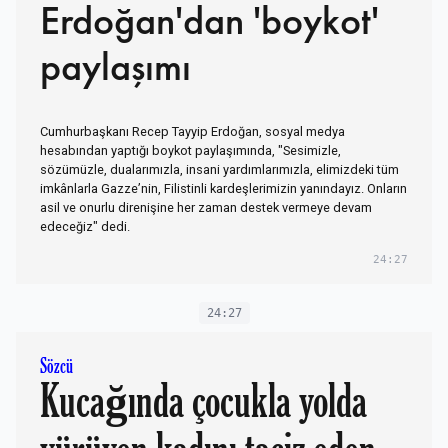
Erdoğan'dan 'boykot'
paylaşımı
Cumhurbaşkanı Recep Tayyip Erdoğan, sosyal medya
hesabından yaptığı boykot paylaşımında, "Sesimizle,
sözümüzle, dualarımızla, insani yardımlarımızla, elimizdeki tüm
imkânlarla Gazze’nin, Filistinli kardeşlerimizin yanındayız. Onların
asil ve onurlu direnişine her zaman destek vermeye devam
edeceğiz" dedi.
24:27
24:27
Sözcü
Kucağında çocukla yolda