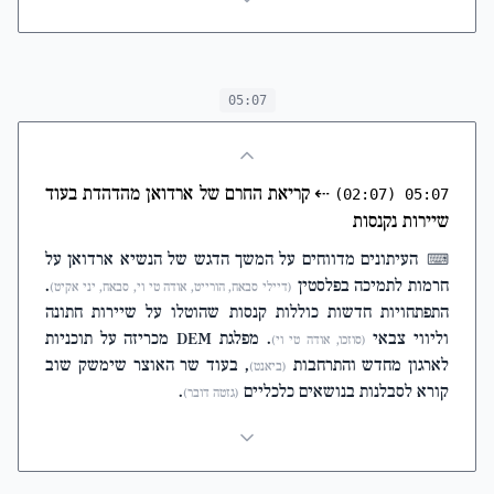
05:07
⇠
קריאת החרם של ארדואן מהדהדת בעוד
(02:07)
05:07
שיירות נקנסות
העיתונים מדווחים על המשך הדגש של הנשיא ארדואן על
⌨
חרמות לתמיכה בפלסטין
.
(דיילי סבאח, הורייט, אודה טי וי, סבאח, יני אקיט)
התפתחויות חדשות כוללות קנסות שהוטלו על שיירות חתונה
וליווי צבאי
. מפלגת DEM מכריזה על תוכניות
(סוזכו, אודה טי וי)
לארגון מחדש והתרחבות
, בעוד שר האוצר שימשק שוב
(ביאנט)
קורא לסבלנות בנושאים כלכליים
.
(גזטה דובר)