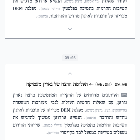
לעורר שאלות
. הנשיא ארדואן מדגיש את
(מדיאסקופ, גרצ'ק גונדם)
חשיבות החרמות בתמיכה בפלסטין
. מפלגת DEM
(דיילי סבאח)
מכריזה על תוכניות לארגון מחדש והתרחבות
.
(ביאנט)
09:08
⇠
תעלומת הרצח של נארין מעמיקה
(06:08)
09:08
העיתונים מדווחים על החקירה המתמשכת ברצח נארין
⌨
גוראן, עם שאלות חדשות העולות לגבי מעורבות המשפחה
. מפלגת DEM מכריזה על תוכניות לארגון
(מדיהסקופ, T24, גרצ'ק גונדם)
מחדש והרחבה
. הנשיא ארדואן ממשיך להדגיש את
(ביאנט)
חשיבות החרמות בתמיכה בפלסטין
. שירותי החירום
(דיילי סבאח)
מטפלים בשריפה במפעל לבד בקייסרי
.
(חורייט)