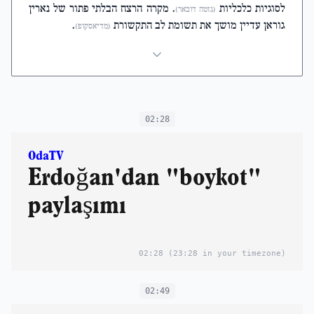
לסוגיות כלכליות
. מקרה הרצח הבלתי פתור של נארין
(גזטה דובאר)
גוראן עדיין מושך את תשומת לב התקשורת
.
(מדיאסקופ)
02:28
OdaTV
Erdoğan'dan "boykot"
paylaşımı
02:28
(23:28 in your timezone)
02:49