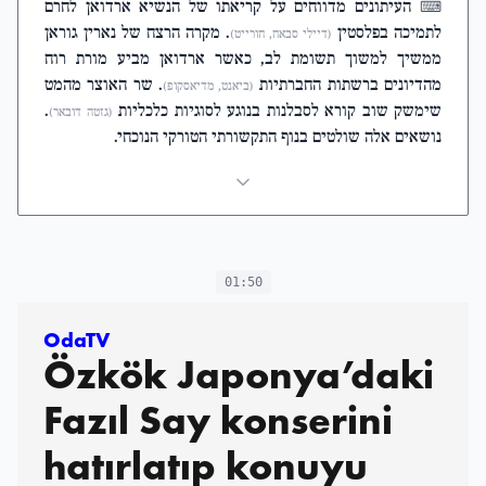
העיתונים מדווחים על קריאתו של הנשיא ארדואן לחרם
⌨
לתמיכה בפלסטין
. מקרה הרצח של נארין גוראן
(דיילי סבאח, חורייט)
ממשיך למשוך תשומת לב, כאשר ארדואן מביע מורת רוח
מהדיונים ברשתות החברתיות
. שר האוצר מהמט
(ביאנט, מדיאסקופ)
שימשק שוב קורא לסבלנות בנוגע לסוגיות כלכליות
.
(גזטה דובאר)
נושאים אלה שולטים בנוף התקשורתי הטורקי הנוכחי.
01:50
OdaTV
Özkök Japonya’daki
Fazıl Say konserini
hatırlatıp konuyu