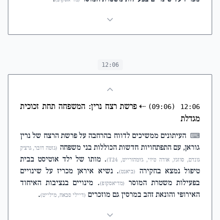
12:06
⇠
פרשת רצח נרין: המשפחה תחת זכוכית
(09:06)
12:06
מגדלת
העיתונים ממשיכים לדווח בהרחבה על פרשת הרצח של נרין
⌨
גוראן, עם התפתחויות חדשות הכוללות בני משפחה
(גזטה דובר, גרצ'ק
. מותו של ילד אוטיסט בבית
גונדם, סוזג'ו, אודה טיוי, ג'ומהורייט, T24)
טיפול נמצא בחקירה
. נשיא איראן מכריז על שינויים
(ביאנט)
בפעילות משטרת המוסר
. מינויים בנציבות האיחוד
(מדיאסקופ)
האירופי והונאת זהב במרסין גם מוזכרים
.
(דיילי סבאח, מילייט)