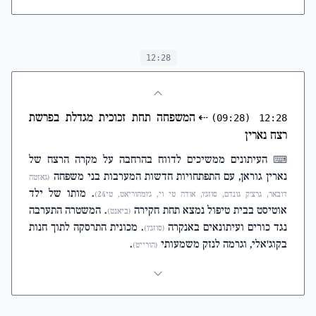
12:28
⇠
המשפחה תחת זכוכית מגדלת בפרשת
(09:28)
12:28
רצח נארין
העיתונים ממשיכים לדווח בהרחבה על מקרה הרצח של
⌨
נארין גוראן, עם התפתחויות חדשות המערבות בני משפחה
(גאזטה
. מותו של ילד
דובאר, גרצ'ק גונדם, סוזג'ו, אודה טי וי, ג'ומהוריאט, טי24)
אוטיסט בבית טיפול נמצא תחת חקירה
. המשטרה התערבה
(ביאנט)
נגד כורים ועיתונאים באנקרה
. מכונית התרסקה לתוך חנות
(סוזג'ו)
בקוג'אלי, וגרמה לנזק משמעותי
.
(הורייט)