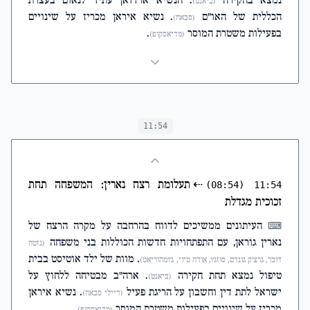
נמצא בחקירה
. הנשיא ארדואן עתיד לנאום בעצרת
(ביאנט)
הכללית של האו"ם
. נשיא איראן מכריז על שינויים
(סבאח)
בפעילות משטרת המוסר
.
(מדיאסקופ)
11:54
⇠
תעלומת רצח נארין: המשפחה תחת
(08:54)
11:54
זכוכית מגדלת
העיתונים ממשיכים לדווח בהרחבה על מקרה הרצח של
⌨
נארין גוראן, עם התפתחויות חדשות הכוללות בני משפחה
(גזטה
. מוות של ילד אוטיסט בבית
דובר, גרצ'ק גונדם, סוזג'ו, אודה טיוי, ג'ומהוריאט)
טיפול נמצא תחת חקירה
. ארה"ב מבטיחה ללחוץ על
(ביאנט)
ישראל לתת דין וחשבון על הריגת פעיל
. נשיא איראן
(דיילי סבאח)
מכריז על שינויים בפעילות משטרת המוסר
.
(מדיאסקופ)