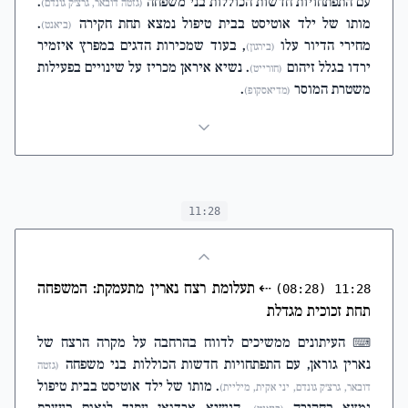
עם התפתחויות חדשות הכוללות בני משפחה
.
(גזטה דובאר, גרצ'ק גונדם)
מותו של ילד אוטיסט בבית טיפול נמצא תחת חקירה
.
(ביאנט)
מחירי הדיור עלו
, בעוד שמכירות הדגים במפרץ איזמיר
(בירגון)
ירדו בגלל זיהום
. נשיא איראן מכריז על שינויים בפעילות
(חורייט)
משטרת המוסר
.
(מדיאסקופ)
11:28
⇠
תעלומת רצח נארין מתעמקת: המשפחה
(08:28)
11:28
תחת זכוכית מגדלת
העיתונים ממשיכים לדווח בהרחבה על מקרה הרצח של
⌨
נארין גוראן, עם התפתחויות חדשות הכוללות בני משפחה
(גזטה
. מותו של ילד אוטיסט בבית טיפול
דובאר, גרצ'ק גונדם, יני אקית, מיליית)