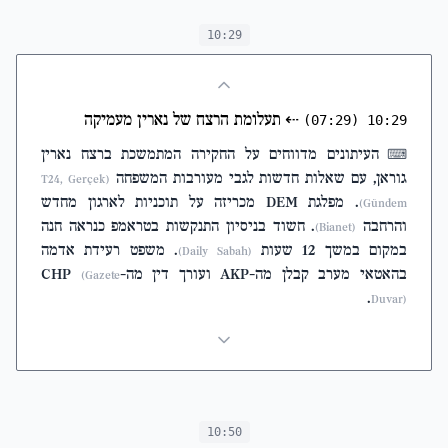
10:29
⇠
תעלומת הרצח של נארין מעמיקה
(07:29)
10:29
העיתונים מדווחים על החקירה המתמשכת ברצח נארין
⌨
גוראן, עם שאלות חדשות לגבי מעורבות המשפחה
(T24, Gerçek
. מפלגת DEM מכריזה על תוכניות לארגון מחדש
Gündem)
והרחבה
. חשוד בניסיון התנקשות בטראמפ כנראה חנה
(Bianet)
במקום במשך 12 שעות
. משפט רעידת אדמה
(Daily Sabah)
בהאטאי מערב קבלן מה-AKP ועורך דין מה-CHP
(Gazete
.
Duvar)
10:50