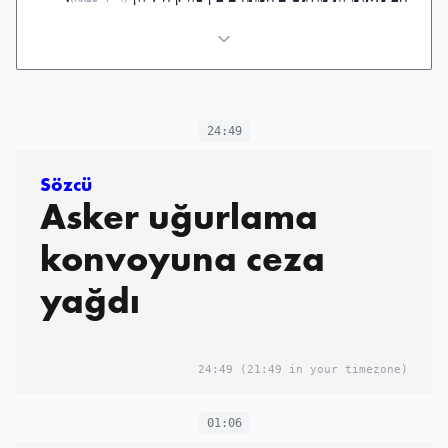
24:49
Sözcü
Asker uğurlama
konvoyuna ceza
yağdı
24:49
(21:49 in your timezone)
01:06