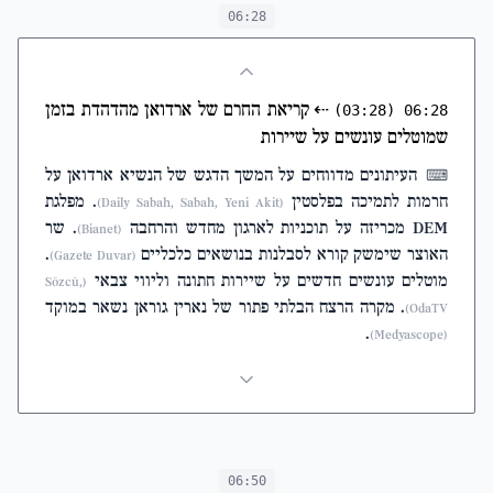
06:28
⇠
קריאת החרם של ארדואן מהדהדת בזמן
(03:28)
06:28
שמוטלים עונשים על שיירות
העיתונים מדווחים על המשך הדגש של הנשיא ארדואן על
⌨
חרמות לתמיכה בפלסטין
. מפלגת
(Daily Sabah, Sabah, Yeni Akit)
DEM מכריזה על תוכניות לארגון מחדש והרחבה
. שר
(Bianet)
האוצר שימשק קורא לסבלנות בנושאים כלכליים
.
(Gazete Duvar)
מוטלים עונשים חדשים על שיירות חתונה וליווי צבאי
(Sözcü,
. מקרה הרצח הבלתי פתור של נארין גוראן נשאר במוקד
OdaTV)
.
(Medyascope)
06:50