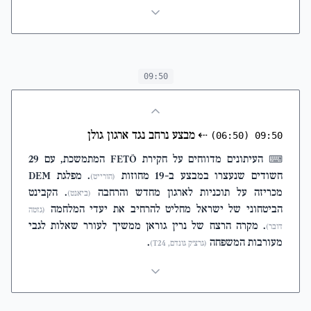
09:50
⇠
מבצע נרחב נגד ארגון גולן
(06:50)
09:50
העיתונים מדווחים על חקירת FETÖ המתמשכת, עם 29
⌨
חשודים שנעצרו במבצע ב-19 מחוזות
. מפלגת DEM
(הורייט)
מכריזה על תוכניות לארגון מחדש והרחבה
. הקבינט
(ביאנט)
הביטחוני של ישראל מחליט להרחיב את יעדי המלחמה
(גזטה
. מקרה הרצח של נרין גוראן ממשיך לעורר שאלות לגבי
דובר)
מעורבות המשפחה
.
(גרצ'ק גונדם, T24)