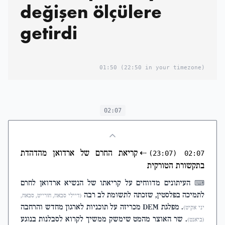
değişen ölçülere
getirdi
01:50
(22:50 in your timezone)
02:07
⇠
קריאת החרם של ארדואן מהדהדת
(23:07)
02:07
בתקשורת הטורקית
העיתונים מדווחים על קריאתו של הנשיא ארדואן לחרם
⌨
לתמיכה בפלסטין, שזכתה לתשומת לב רבה
(דיילי סבאח, חורייט, סבאח,
. מפלגת DEM מכריזה על תוכניות לארגון מחדש והרחבה
יני אקיט)
. שר האוצר מהמט שימשק ממשיך לקרוא לסבלנות בנוגע
(ביאנט)