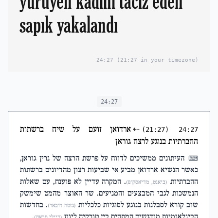
yürüyen kadını taciz eden
sapık yakalandı
24:27
(21:27 in your timezone)
24:27
⇠
ארדואן זועם על שיח ברשתות
(21:27)
24:27
החברתיות בנוגע לרצח גוראן
העיתונים ממשיכים לדווח על פרשת הרצח של נרין גוראן,
⌨
כאשר הנשיא ארדואן מביע אי שביעות רצון מהדיונים ברשתות
החברתיות
. המקרה עדיין לא פוענח, עם שאלות
(ביאנט, מדיאסקופ)
הנמשכות לגבי המבצעים והמניעים. שר האוצר מהמט שימשק
שוב קורא לסבלנות בנוגע לסוגיות כלכליות
. בחדשות
(גזטה דובאר)
הבינלאומיות מודגשים המתחים בין טורקיה ליוון
.
(דיילי סבאח)