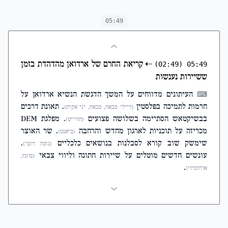
05:49
⇠
קריאת החרם של ארדואן מהדהדת בזמן
(02:49)
05:49
ששיירות נענשות
העיתונים מדווחים על המשך הדגשת הנשיא ארדואן על
⌨
חרמות לתמיכה בפלסטין
. תאונת דרכים
(דיילי סבאח, סבאח, יני אקית)
בבשיקטאש הסתיימה בשלושה פצועים
. מפלגת DEM
(חורייט)
מכריזה על תוכניות לארגון מחדש והרחבה
. שר האוצר
(ביאנט)
שימשק שוב קורא לסבלנות בנושאים כלכליים
.
(גזטה דובר)
עונשים חדשים מוטלים על שיירות חתונה וליווי צבאי
(סוזג'ו,
.
אודהטיוי)