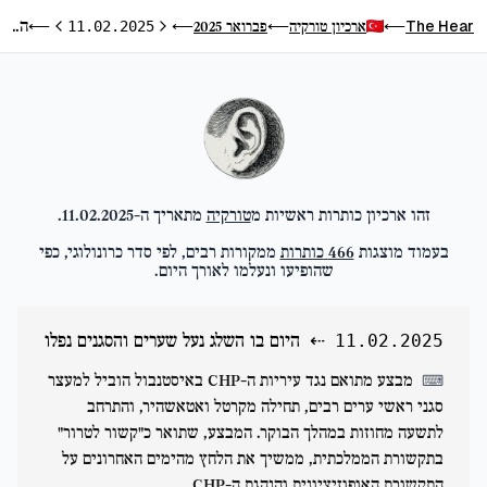
היום בו השלג נעל שערים והסגנים נפלו
The Hear
ארכיון טורקיה
פברואר 2025
⟵
11.02.2025
⟵
⟵
⟵
היום הקודם
היום הבא
זהו ארכיון כותרות ראשיות מ
טורקיה
מתאריך ה-
11.02.2025
.
בעמוד מוצגות
466
כותרות
ממקורות רבים, לפי סדר כרונולוגי, כפי
שהופיעו ונעלמו לאורך היום.
⇠
היום בו השלג נעל שערים והסגנים נפלו
11.02.2025
מבצע מתואם נגד עיריות ה-CHP באיסטנבול הוביל למעצר
⌨
סגני ראשי ערים רבים, תחילה מקרטל ואטאשהיר, והתרחב
לתשעה מחוזות במהלך הבוקר. המבצע, שתואר כ"קשור לטרור"
בתקשורת הממלכתית, ממשיך את הלחץ מהימים האחרונים על
התקשורת האופוזיציונית והנהגת ה-CHP.