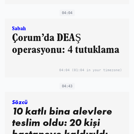
04:04
Sabah
Çorum’da DEAŞ
operasyonu: 4 tutuklama
04:04
(01:04 in your timezone)
04:43
Sözcü
10 katlı bina alevlere
teslim oldu: 20 kişi
hastaneye kaldırıldı