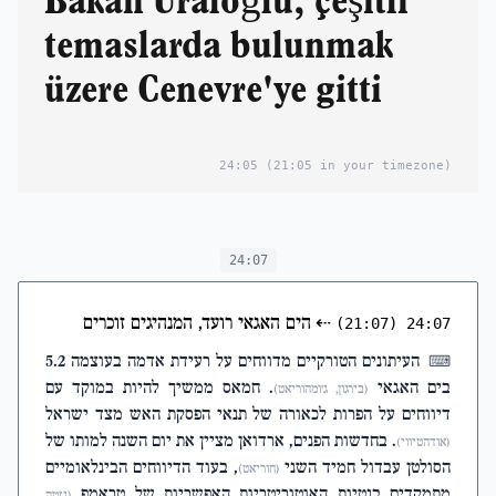
Bakan Uraloğlu, çeşitli
temaslarda bulunmak
üzere Cenevre'ye gitti
24:05
(21:05 in your timezone)
24:07
⇠
הים האגאי רועד, המנהיגים זוכרים
(21:07)
24:07
העיתונים הטורקיים מדווחים על רעידת אדמה בעוצמה 5.2
⌨
בים האגאי
. חמאס ממשיך להיות במוקד עם
(בירגון, ג'ומהוריאט)
דיווחים על הפרות לכאורה של תנאי הפסקת האש מצד ישראל
. בחדשות הפנים, ארדואן מציין את יום השנה למותו של
(אודהטיווי)
הסולטן עבדול חמיד השני
, בעוד הדיווחים הבינלאומיים
(חוריאט)
מתמקדים בנטיות האוטוריטריות האפשריות של טראמפ
(גזטה