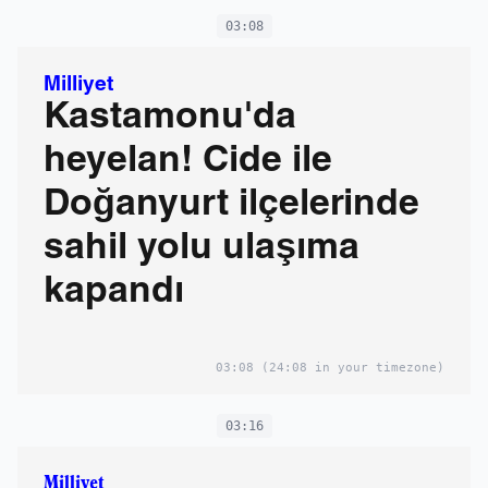
03:08
Milliyet
Kastamonu'da
heyelan! Cide ile
Doğanyurt ilçelerinde
sahil yolu ulaşıma
kapandı
03:08
(24:08 in your timezone)
03:16
Milliyet