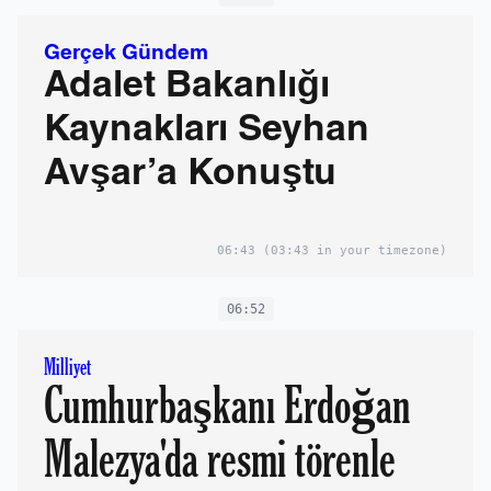
Gerçek Gündem
Adalet Bakanlığı
Kaynakları Seyhan
Avşar’a Konuştu
06:43
(03:43 in your timezone)
06:52
Milliyet
Cumhurbaşkanı Erdoğan
Malezya'da resmi törenle