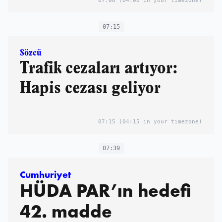
07:08
(04:08 in your timezone)
07:15
Sözcü
Trafik cezaları artıyor:
Hapis cezası geliyor
07:15
(04:15 in your timezone)
07:39
Cumhuriyet
HÜDA PAR’ın hedefi
42. madde