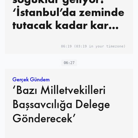
‘İstanbul’da zeminde
tutacak kadar kar
yağma olasılığı var’
06:19
(03:19 in your timezone)
06:27
Gerçek Gündem
‘Bazı Milletvekilleri
Başsavcılığa Delege
Gönderecek’