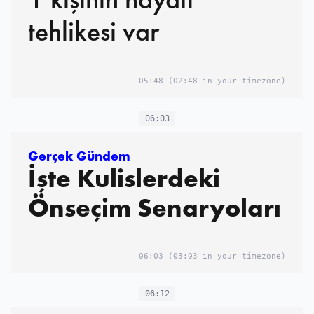
tehlikesi var
05:48
(02:48 in your timezone)
06:03
Gerçek Gündem
İşte Kulislerdeki
Önseçim Senaryoları
06:03
(03:03 in your timezone)
06:12