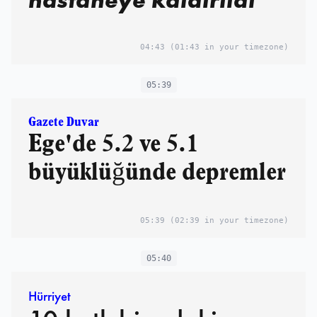
04:43
(01:43 in your timezone)
05:39
Gazete Duvar
Ege'de 5.2 ve 5.1
büyüklüğünde depremler
05:39
(02:39 in your timezone)
05:40
Hürriyet