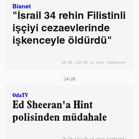
Bianet
"İsrail 34 rehin Filistinli
işçiyi cezaevlerinde
işkenceyle öldürdü"
24:28
(21:28 in your timezone)
24:28
OdaTV
Ed Sheeran'a Hint
polisinden müdahale
24:28
(21:28 in your timezone)