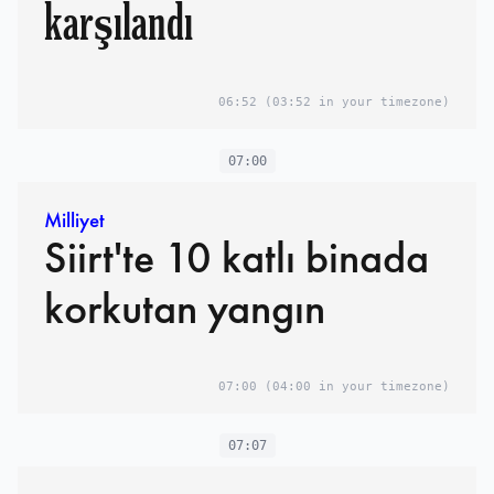
karşılandı
06:52
(03:52 in your timezone)
07:00
Milliyet
Siirt'te 10 katlı binada
korkutan yangın
07:00
(04:00 in your timezone)
07:07