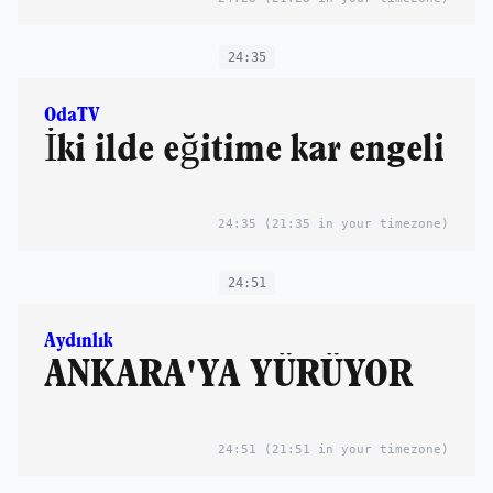
24:35
OdaTV
İki ilde eğitime kar engeli
24:35
(21:35 in your timezone)
24:51
Aydınlık
ANKARA'YA YÜRÜYOR
24:51
(21:51 in your timezone)