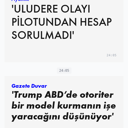
'ULUDERE OLAYI
PİLOTUNDAN HESAP
SORULMADI'
24:05
24:05
Gazete Duvar
'Trump ABD’de otoriter
bir model kurmanın işe
yaracağını düşünüyor'