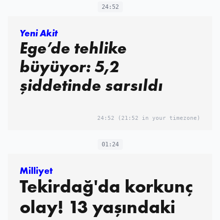
24:52
Yeni Akit
Ege’de tehlike
büyüyor: 5,2
şiddetinde sarsıldı
24:52
(21:52 in your timezone)
01:24
Milliyet
Tekirdağ'da korkunç
olay! 13 yaşındaki