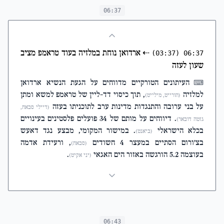
06:37
⇠
ארדואן נוחת במלזיה בעוד טראמפ מציב
(03:37)
06:37
שעון לעזה
העיתונים הטורקיים מדווחים על הגעת הנשיא ארדואן
⌨
למלזיה
, תוך כיסוי דד-ליין של טראמפ למשא ומתן
(הורייט, מילייט)
על בני ערובה והתנגדות מדינות ערב לתוכניתו בעזה
(דיילי סבאח,
. דיווחים על מותם של 34 פועלים פלסטינים בעינויים
גזטה דובאר)
בכלא הישראלי
. במישור המקומי, מבצע נגד דאעש
(ביאנט)
בצ'ורום הסתיים במעצר 4 חשודים
, ורעידת אדמה
(סבאח)
בעוצמה 5.2 הורגשה באזור הים האגאי
.
(יני אקיט)
06:43