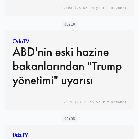
02:03
(23:03 in your timezone)
02:19
OdaTV
ABD'nin eski hazine
bakanlarından "Trump
yönetimi" uyarısı
02:19
(23:19 in your timezone)
02:35
OdaTV