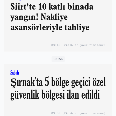
Siirt'te 10 katlı binada
yangın! Nakliye
asansörleriyle tahliye
03:16
(24:16 in your timezone)
03:56
Sabah
Şırnak’ta 5 bölge geçici özel
güvenlik bölgesi ilan edildi
03:56
(24:56 in your timezone)