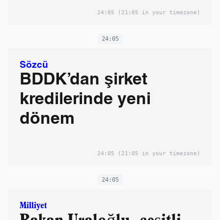
24:05
(21:05 in your timezone)
24:05
Sözcü
BDDK’dan şirket
kredilerinde yeni
dönem
24:05
(21:05 in your timezone)
24:05
Milliyet