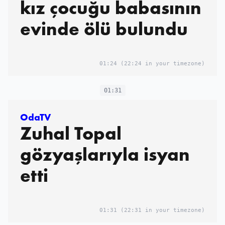
kız çocuğu babasının
evinde ölü bulundu
01:24
(22:24 in your timezone)
01:31
OdaTV
Zuhal Topal
gözyaşlarıyla isyan
etti
01:31
(22:31 in your timezone)