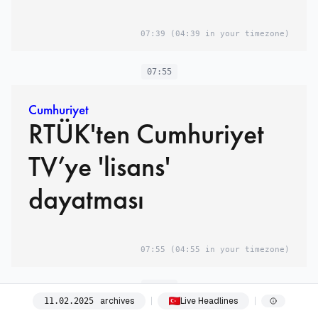
07:39
(04:39 in your timezone)
07:55
Cumhuriyet
RTÜK'ten Cumhuriyet
TV’ye 'lisans'
dayatması
07:55
(04:55 in your timezone)
08:03
archives
Live Headlines
11
.
02
.
2025