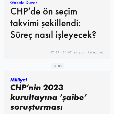
Gazete Duvar
CHP’de ön seçim
takvimi şekillendi:
Süreç nasıl işleyecek?
07:07
(04:07 in your timezone)
07:08
Milliyet
CHP’nin 2023
kurultayına ‘şaibe’
soruşturması