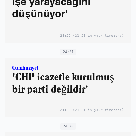
işe yarayacağını
düşünüyor'
24:21
(21:21 in your timezone)
24:21
Cumhuriyet
'CHP icazetle kurulmuş
bir parti değildir'
24:21
(21:21 in your timezone)
24:28