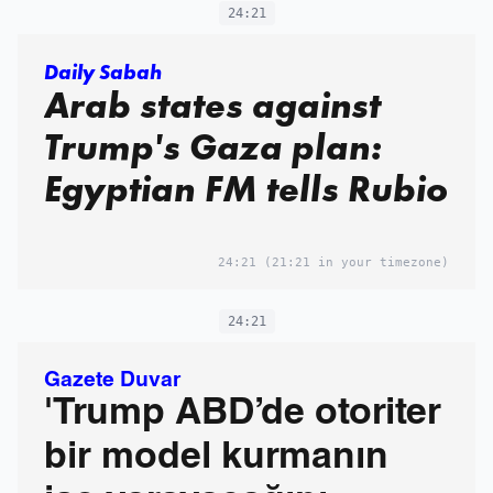
24:21
Daily Sabah
Arab states against
Trump's Gaza plan:
Egyptian FM tells Rubio
24:21
(21:21 in your timezone)
24:21
Gazete Duvar
'Trump ABD’de otoriter
bir model kurmanın