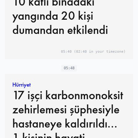
10 katlı binadaki
yangında 20 kişi
dumandan etkilendi
05:40
(02:40 in your timezone)
05:48
Hürriyet
17 işçi karbonmonoksit
zehirlemesi şüphesiyle
hastaneye kaldırıldı...
1 kişinin hayati