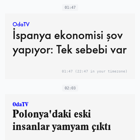
01:47
OdaTV
İspanya ekonomisi şov
yapıyor: Tek sebebi var
01:47
(22:47 in your timezone)
02:03
OdaTV
Polonya'daki eski
insanlar yamyam çıktı