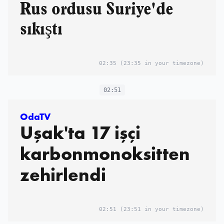
Rus ordusu Suriye'de
sıkıştı
02:35
(23:35 in your timezone)
02:51
OdaTV
Uşak'ta 17 işçi
karbonmonoksitten
zehirlendi
02:51
(23:51 in your timezone)