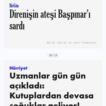
BirGün
Direnişin ateşi Başpınar’ı
sardı
06:12
(03:12 in your timezone)
06:19
Hürriyet
Uzmanlar gün gün
açıkladı:
Kutuplardan devasa
soğuklar geliyor!