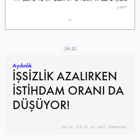
.
דובאר)
24:12
Aydınlık
İŞSİZLİK AZALIRKEN
İSTİHDAM ORANI DA
DÜŞÜYOR!
24:12
(21:12 in your timezone)