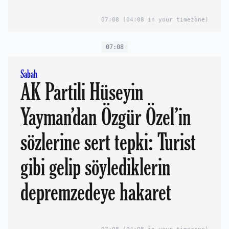
07:08
(04:08 in your timezone)
07:08
Sabah
AK Partili Hüseyin
Yayman’dan Özgür Özel’in
sözlerine sert tepki: Turist
gibi gelip söylediklerin
depremzedeye hakaret