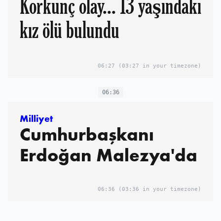
Korkunç olay... 13 yaşındaki
kız ölü bulundu
06:27
(03:27 in your timezone)
06:36
Milliyet
Cumhurbaşkanı
Erdoğan Malezya'da
06:36
(03:36 in your timezone)