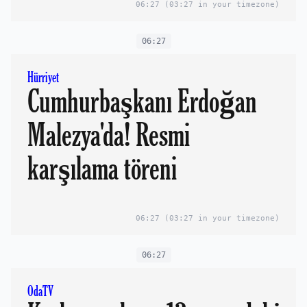
06:27
(03:27 in your timezone)
06:27
Hürriyet
Cumhurbaşkanı Erdoğan
Malezya'da! Resmi
karşılama töreni
06:27
(03:27 in your timezone)
06:27
OdaTV