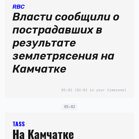
RBC
Власти сообщили о
пострадавших в
результате
землетрясения на
Камчатке
05:02
(02:02 in your timezone)
05:02
TASS
На Камчатке