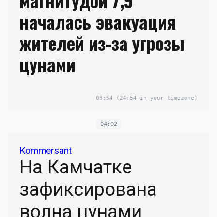
магнитудой 7,9
началась эвакуация
жителей из-за угрозы
цунами
03:54
(24:54 in your timezone)
04:02
Kommersant
На Камчатке
зафиксирована
волна цунами