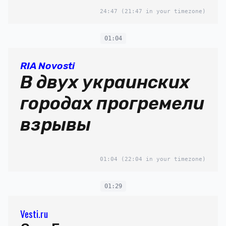
24:47
(21:47 in your timezone)
01:04
RIA Novosti
В двух украинских
городах прогремели
взрывы
01:04
(22:04 in your timezone)
01:29
Vesti.ru