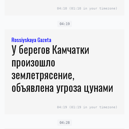
04:10
(01:10 in your timezone)
04:19
Rossiyskaya Gazeta
У берегов Камчатки
произошло
землетрясение,
объявлена угроза цунами
04:19
(01:19 in your timezone)
04:28