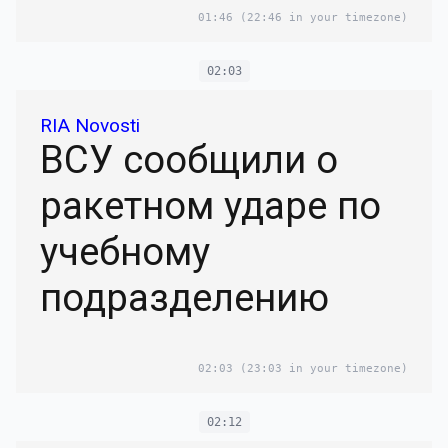
01:46
(22:46 in your timezone)
02:03
RIA Novosti
ВСУ сообщили о
ракетном ударе по
учебному
подразделению
02:03
(23:03 in your timezone)
02:12