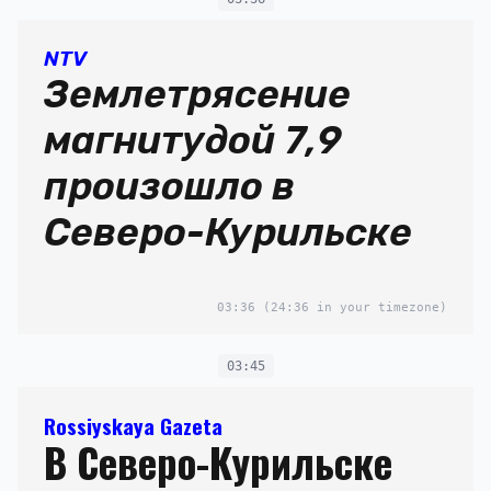
NTV
Землетрясение
магнитудой 7,9
произошло в
Северо-Курильске
03:36
(24:36 in your timezone)
03:45
Rossiyskaya Gazeta
В Северо-Курильске