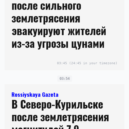
после сильного
землетрясения
эвакуируют жителей
из-за угрозы цунами
03:45
(24:45 in your timezone)
03:54
Rossiyskaya Gazeta
В Северо-Курильске
после землетрясения