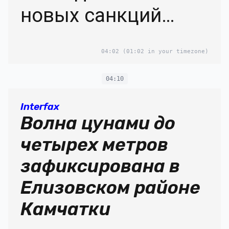
новых санкций
против РФ
04:02
(01:02 in your timezone)
04:10
Interfax
Волна цунами до
четырех метров
зафиксирована в
Елизовском районе
Камчатки