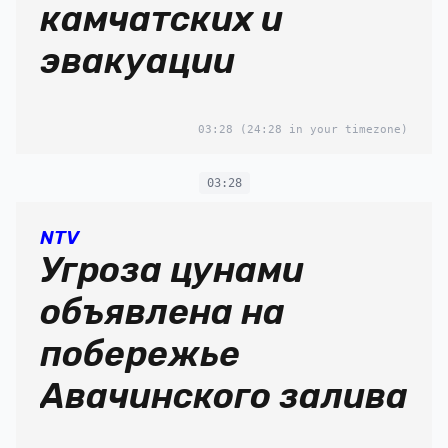
камчатских и
эвакуации
03:28
(24:28 in your timezone)
03:28
NTV
Угроза цунами
объявлена на
побережье
Авачинского залива