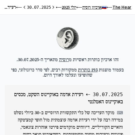
רעידת אדמה באוקיינוס השקט, מכסים באוקיינוס האטלנטי
The Hear
ארכיון רוסיה
יולי 2025
⟵
30.07.2025
⟵
⟵
⟵
היום הקודם
היום הבא
זהו ארכיון כותרות ראשיות מ
רוסיה
מתאריך ה-
30.07.2025
.
בעמוד מוצגות
193
כותרות
ממקורות רבים, לפי סדר כרונולוגי, כפי
שהופיעו ונעלמו לאורך היום.
⇠
רעידת אדמה באוקיינוס השקט, מכסים
30.07.2025
באוקיינוס האטלנטי
מוקד העריכה של כלי התקשורת הרוסיים ב-30 ביולי נשלט
⌨
במידה רבה על ידי רעידת אדמה עוצמתית מול חופי קמצ'טקה
והאיים הקוריליים. דיווחים מוקדמים פירטו אזהרות צונאמי,
פינויים ורעידות משנה משמעותיות, כשהאירוע תואר כחזק