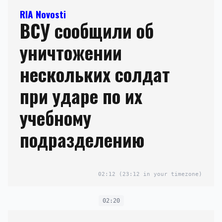
RIA Novosti
ВСУ сообщили об
уничтожении
нескольких солдат
при ударе по их
учебному
подразделению
02:12
(23:12 in your timezone)
02:20