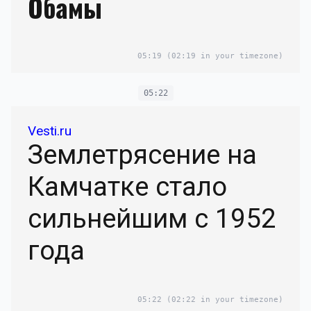
Обамы
05:19
(02:19 in your timezone)
05:22
Vesti.ru
Землетрясение на
Камчатке стало
сильнейшим с 1952
года
05:22
(02:22 in your timezone)