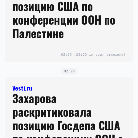
позицию США по
конференции ООН по
Палестине
02:20
(23:20 in your timezone)
02:29
Vesti.ru
Захарова
раскритиковала
позицию Госдепа США