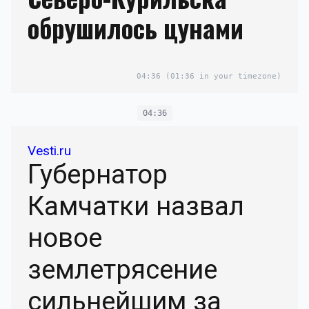
обрушилось цунами
04:36
(01:36 in your timezone)
04:36
Vesti.ru
Губернатор
Камчатки назвал
новое
землетрясение
сильнейшим за