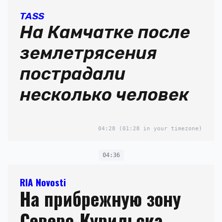
TASS
На Камчатке после
землетрясения
пострадали
несколько человек
04:28
(01:28 in your timezone)
04:36
RIA Novosti
На прибрежную зону
Северо-Курильска