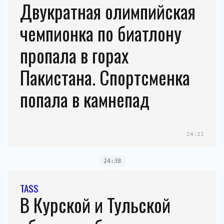
Двукратная олимпийская
чемпионка по биатлону
пропала в горах
Пакистана. Спортсменка
попала в камнепад
24:21
24:38
TASS
В Курской и Тульской