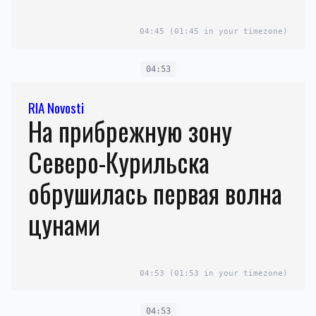
04:45
(01:45 in your timezone)
04:53
RIA Novosti
На прибрежную зону
Северо-Курильска
обрушилась первая волна
цунами
04:53
(01:53 in your timezone)
04:53