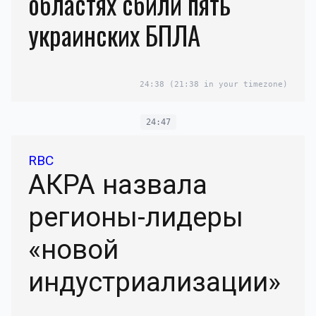
областях сбили пять
украинских БПЛА
24:38
(21:38 in your timezone)
24:47
RBC
АКРА назвала
регионы-лидеры
«новой
индустриализации»