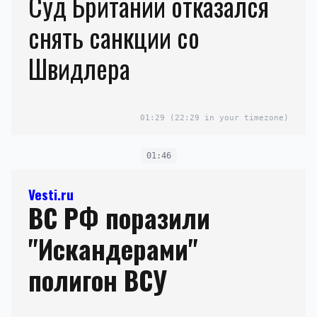
Суд Британии отказался
снять санкции со
Швидлера
01:29
(22:29 in your timezone)
01:46
Vesti.ru
ВС РФ поразили
"Искандерами"
полигон ВСУ