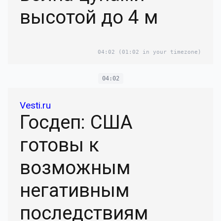
высотой до 4 м
04:02
(01:02 in your timezone)
04:02
Vesti.ru
Госдеп: США
готовы к
возможным
негативным
последствиям