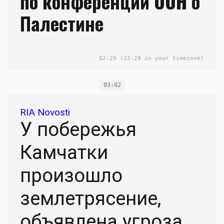
по конференции ООН о
Палестине
02:29
(23:29 in your timezone)
03:02
RIA Novosti
У побережья
Камчатки
произошло
землетрясение,
объявлена угроза