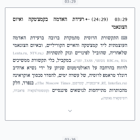
03:29
⇠
רעידת האדמה בקמצ'טקה ואיום
(24:29)
03:29
הצונאמי
התקשורת הרוסית מתמקדת ברובה ברעידת האדמה
⌨
העוצמתית ליד קמצ'טקה והאיים הקוריליים, ובאיום הצונאמי
שלאחריה, שהוביל לפינויים ונזק לתשתיות
(Lenta.ru, NTV.ru,
. במקביל, כלי תקשורת ממשיכים
RBC.ru, RIA נובוסטי, TASS, וסטי)
לדווח בהרחבה על האולטימטום שניתן על ידי נשיא ארה"ב
דונלד טראמפ לרוסיה, של עשרה ימים, להסדר סכסוך אוקראינה
. בנפרד, חלק
(RT, Interfax.ru, איזבסטיה, קומרסנט, The Moscow Times)
מהכותרות מתייחסות לנושאים פיננסיים
(קומסומולסקאיה פראבדה,
.
רוסיסקאיה גאזטה)
03:36