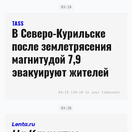
03:19
TASS
В Северо-Курильске
после землетрясения
магнитудой 7,9
эвакуируют жителей
03:19
(24:19 in your timezone)
03:28
Lenta.ru