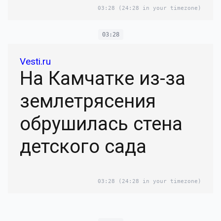
03:28
(24:28 in your timezone)
03:28
Vesti.ru
На Камчатке из-за
землетрясения
обрушилась стена
детского сада
03:28
(24:28 in your timezone)