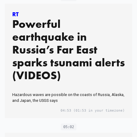
RT
Powerful
earthquake in
Russia’s Far East
sparks tsunami alerts
(VIDEOS)
Hazardous waves are possible on the coasts of Russia, Alaska,
and Japan, the USGS says
04:53
(01:53 in your timezone)
05:02