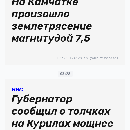
На Камчатке
произошло
землетрясение
магнитудой 7,5
03:28
(24:28 in your timezone)
03:28
RBC
Губернатор
сообщил о толчках
на Курилах мощнее