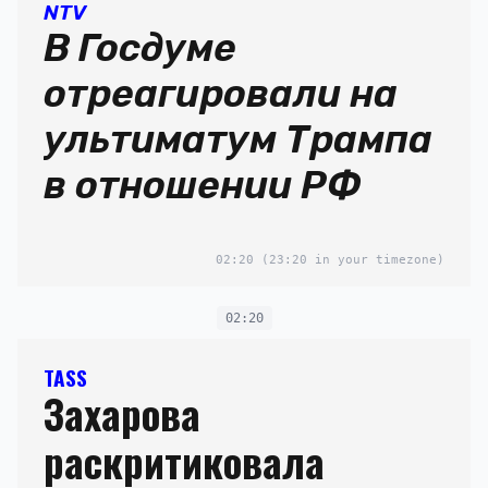
NTV
В Госдуме
отреагировали на
ультиматум Трампа
в отношении РФ
02:20
(23:20 in your timezone)
02:20
TASS
Захарова
раскритиковала