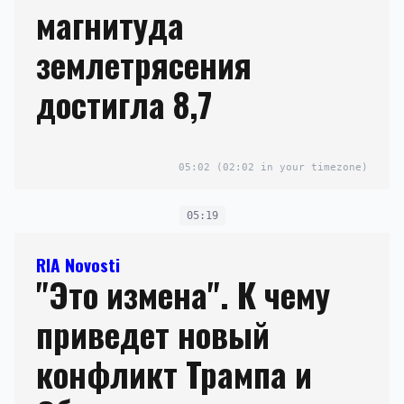
магнитуда
землетрясения
достигла 8,7
05:02
(02:02 in your timezone)
05:19
RIA Novosti
"Это измена". К чему
приведет новый
конфликт Трампа и