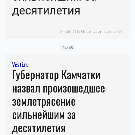
десятилетия
04:36
(01:36 in your timezone)
04:45
Vesti.ru
Губернатор Камчатки
назвал произошедшее
землетрясение
сильнейшим за
десятилетия