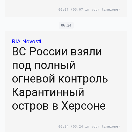
06:07
(03:07 in your timezone)
06:24
RIA Novosti
ВС России взяли
под полный
огневой контроль
Карантинный
остров в Херсоне
06:24
(03:24 in your timezone)