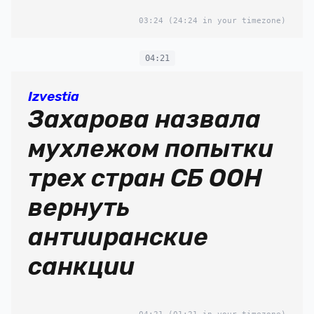
03:24
(24:24 in your timezone)
04:21
Izvestia
Захарова назвала
мухлежом попытки
трех стран СБ ООН
вернуть
антииранские
санкции