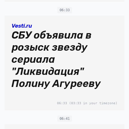
06:33
Vesti.ru
СБУ объявила в
розыск звезду
сериала
"Ликвидация"
Полину Агурееву
06:33
(03:33 in your timezone)
06:41