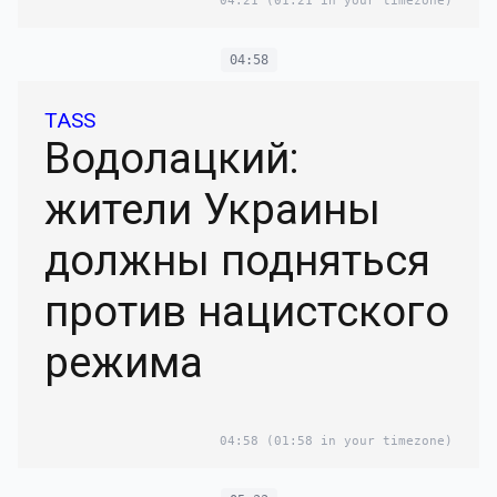
04:21
(01:21 in your timezone)
04:58
TASS
Водолацкий:
жители Украины
должны подняться
против нацистского
режима
04:58
(01:58 in your timezone)