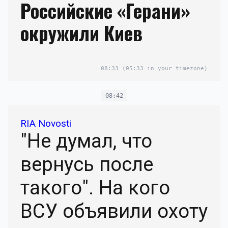
Российские «Герани»
окружили Киев
08:33
(05:33 in your timezone)
08:42
RIA Novosti
"Не думал, что
вернусь после
такого". На кого
ВСУ объявили охоту