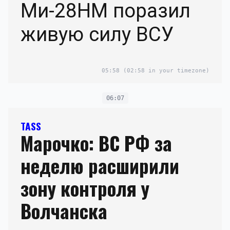
Ми-28НМ поразил
живую силу ВСУ
05:58
(02:58 in your timezone)
06:07
TASS
Марочко: ВС РФ за
неделю расширили
зону контроля у
Волчанска