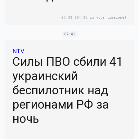
07:33
(04:33 in your timezone)
07:41
NTV
Силы ПВО сбили 41
украинский
беспилотник над
регионами РФ за
ночь