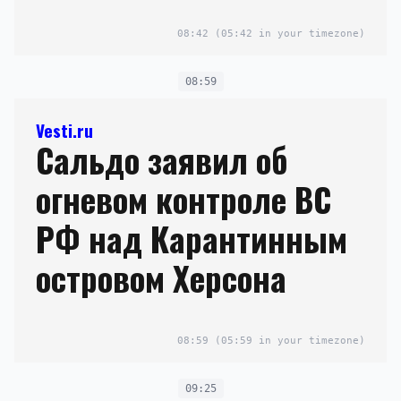
08:42
(05:42 in your timezone)
08:59
Vesti.ru
Сальдо заявил об
огневом контроле ВС
РФ над Карантинным
островом Херсона
08:59
(05:59 in your timezone)
09:25