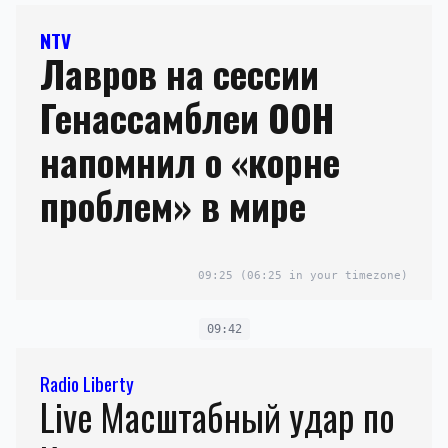
NTV
Лавров на сессии
Генассамблеи ООН
напомнил о «корне
проблем» в мире
09:25
(06:25 in your timezone)
09:42
Radio Liberty
Live Масштабный удар по