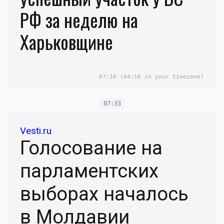
РФ за неделю на
Харьковщине
07:16
(04:16 in your timezone)
07:33
Vesti.ru
Голосование на
парламентских
выборах началось
в Молдавии