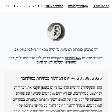
יום המהומה בבחירות במולדובה
The Hear
ארכיון רוסיה
ספטמבר 2025
⟵
28.09.2025
⟵
⟵
⟵
היום הקודם
היום הבא
זהו ארכיון כותרות ראשיות מ
רוסיה
מתאריך ה-
28.09.2025
.
בעמוד מוצגות
145
כותרות
ממקורות רבים, לפי סדר כרונולוגי, כפי
שהופיעו ונעלמו לאורך היום.
⇠
יום המהומה בבחירות במולדובה
28.09.2025
התקשורת הרוסית הדגישה היום באופן עקבי את הבחירות
⌨
לפרלמנט במולדובה, עם דיווחים מוקדמים שציינו את תחילת
ההצבעה על רקע לחץ על האופוזיציה והפרות לכאורה. בצהריים
המוקדמים, משרד ההגנה הרוסי דיווח על תקיפה נרחבת על
המכלול הצבאי-תעשייתי של אוקראינה, תוך מתן אזהרות לגבי