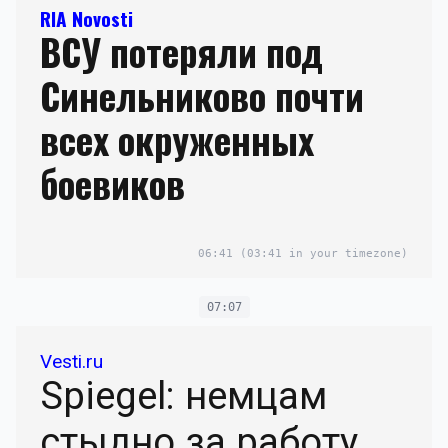
RIA Novosti
ВСУ потеряли под
Синельниково почти
всех окруженных
боевиков
06:41
(03:41 in your timezone)
07:07
Vesti.ru
Spiegel: немцам
стыдно за работу