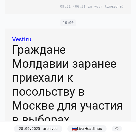
09:51
(06:51 in your timezone)
10:00
Vesti.ru
Граждане
Молдавии заранее
приехали к
посольству в
Москве для участия
в выборах
archives
Live Headlines
28
.
09
.
2025