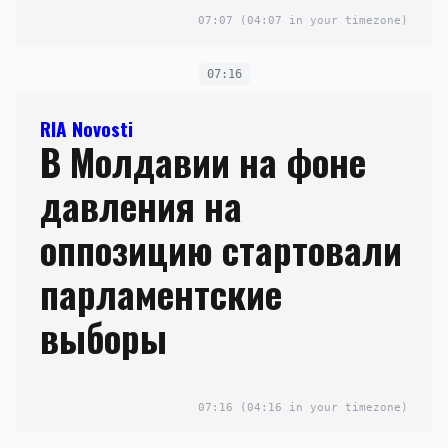
07:07
(04:07 in your timezone)
07:16
RIA Novosti
В Молдавии на фоне
давления на
оппозицию стартовали
парламентские
выборы
07:16
(04:16 in your timezone)