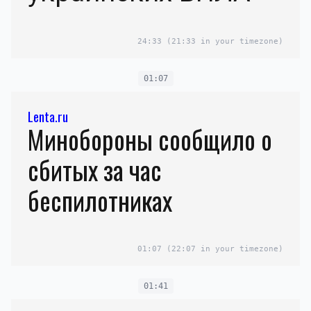
24:33
(21:33 in your timezone)
01:07
Lenta.ru
Минобороны сообщило о
сбитых за час
беспилотниках
01:07
(22:07 in your timezone)
01:41