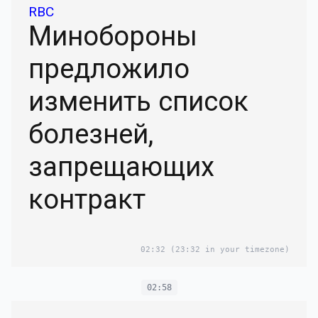
RBC
Минобороны
предложило
изменить список
болезней,
запрещающих
контракт
02:32
(23:32 in your timezone)
02:58