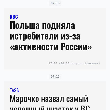
07:16
RBC
Польша подняла
истребители из-за
«активности России»
07:16
(04:16 in your timezone)
07:16
TASS
Марочко назвал самый
успешный участок у ВС