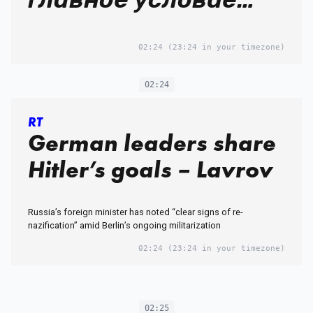
для завершения
02:24
(23:24 in your timezone)
конфликта
02:24
RT
German leaders share
Hitler’s goals – Lavrov
Russia’s foreign minister has noted “clear signs of re-
nazification” amid Berlin’s ongoing militarization
02:24
(23:24 in your timezone)
02:25