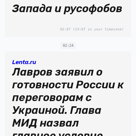
Запада и русофобов
02:07
(23:07 in your timezone)
02:24
Lenta.ru
Лавров заявил о
готовности России к
переговорам с
Украиной. Глава
МИД назвал
главное условие