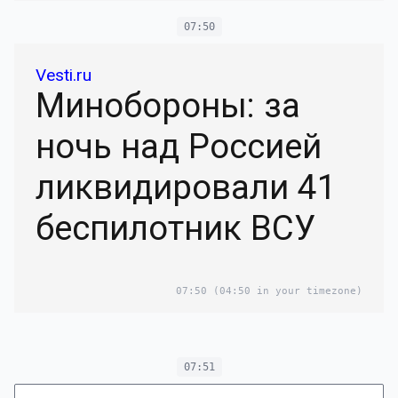
07:50
Vesti.ru
Минобороны: за
ночь над Россией
ликвидировали 41
беспилотник ВСУ
07:50
(04:50 in your timezone)
07:51