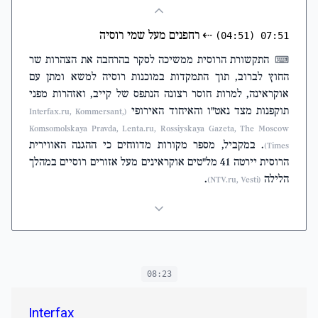
⇠
רחפנים מעל שמי רוסיה
(04:51)
07:51
התקשורת הרוסית ממשיכה לסקר בהרחבה את הצהרות שר
⌨
החוץ לברוב, תוך התמקדות במוכנות רוסיה למשא ומתן עם
אוקראינה, למרות חוסר רצונה הנתפס של קייב, ואזהרות מפני
תוקפנות מצד נאט"ו והאיחוד האירופי
(Interfax.ru, Kommersant,
Komsomolskaya Pravda, Lenta.ru, Rossiyskaya Gazeta, The Moscow
. במקביל, מספר מקורות מדווחים כי ההגנה האווירית
Times)
הרוסית יירטה 41 מל"טים אוקראינים מעל אזורים רוסיים במהלך
הלילה
.
(NTV.ru, Vesti)
08:23
Interfax