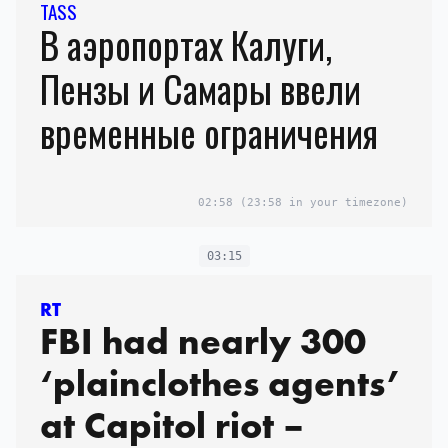
TASS
В аэропортах Калуги,
Пензы и Самары ввели
временные ограничения
02:58
(23:58 in your timezone)
03:15
RT
FBI had nearly 300
‘plainclothes agents’
at Capitol riot –