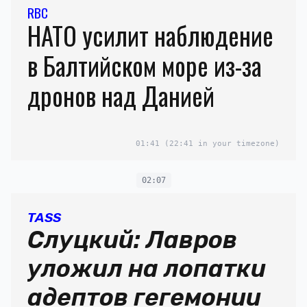
RBC
НАТО усилит наблюдение
в Балтийском море из-за
дронов над Данией
01:41
(22:41 in your timezone)
02:07
TASS
Слуцкий: Лавров
уложил на лопатки
адептов гегемонии