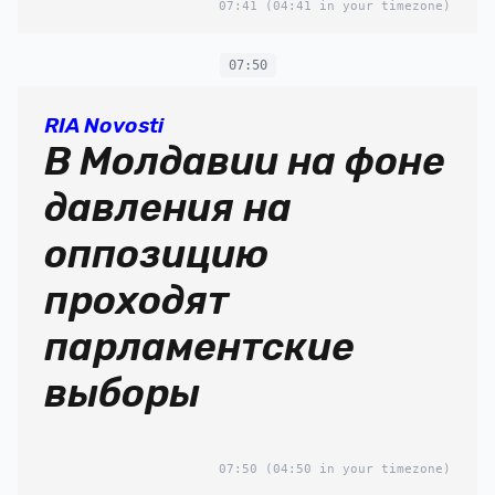
07:41
(04:41 in your timezone)
07:50
RIA Novosti
В Молдавии на фоне
давления на
оппозицию
проходят
парламентские
выборы
07:50
(04:50 in your timezone)