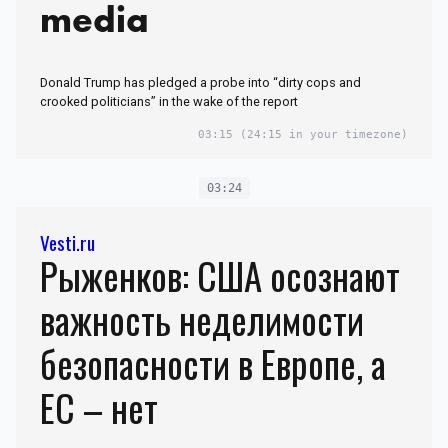
media
Donald Trump has pledged a probe into “dirty cops and
crooked politicians” in the wake of the report
03:15
(24:15 in your timezone)
03:24
Vesti.ru
Рыженков: США осознают
важность неделимости
безопасности в Европе, а
ЕС – нет