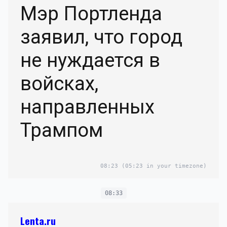
Мэр Портленда
заявил, что город
не нуждается в
войсках,
направленных
Трампом
08:23
(05:23 in your timezone)
08:33
Lenta.ru