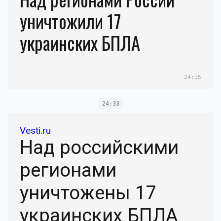
уничтожили 17
украинских БПЛА
24:15
24:33
Vesti.ru
Над российскими
регионами
уничтожены 17
украинских БПЛА