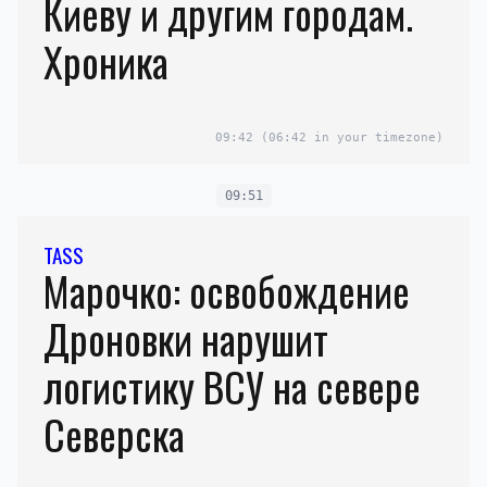
Киеву и другим городам.
Хроника
09:42
(06:42 in your timezone)
09:51
TASS
Марочко: освобождение
Дроновки нарушит
логистику ВСУ на севере
Северска