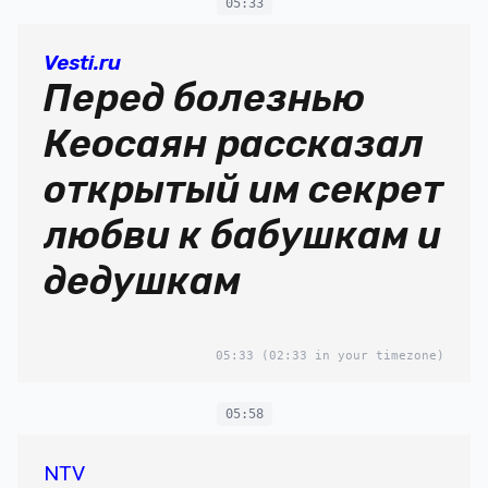
05:33
Vesti.ru
Перед болезнью
Кеосаян рассказал
открытый им секрет
любви к бабушкам и
дедушкам
05:33
(02:33 in your timezone)
05:58
NTV