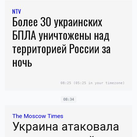
NTV
Более 30 украинских
БПЛА уничтожены над
территорией России за
ночь
08:25
(05:25 in your timezone)
08:34
The Moscow Times
Украина атаковала