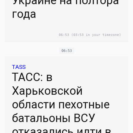
Украине на полтора
года
06:53
(03:53 in your timezone)
06:53
TASS
ТАСС: в
Харьковской
области пехотные
батальоны ВСУ
отказались идти в