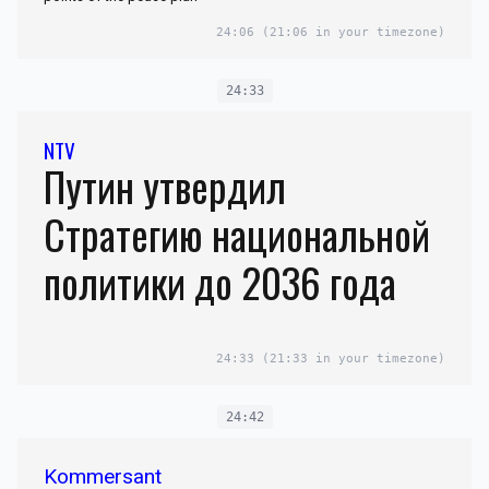
24:06
(21:06 in your timezone)
24:33
NTV
Путин утвердил
Стратегию национальной
политики до 2036 года
24:33
(21:33 in your timezone)
24:42
Kommersant