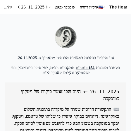
היום שבו אושר ביקורו של ויטקוף במוסקבה
The Hear
ארכיון רוסיה
נובמבר 2025
⟵
26.11.2025
⟵
⟵
⟵
היום הקודם
היום הבא
זהו ארכיון כותרות ראשיות מ
רוסיה
מתאריך ה-
26.11.2025
.
בעמוד מוצגות
154
כותרות
ממקורות רבים, לפי סדר כרונולוגי, כפי
שהופיעו ונעלמו לאורך היום.
⇠
היום שבו אושר ביקורו של ויטקוף
26.11.2025
במוסקבה
התקשורת הרוסית שמרה על מיקודה בתוכנית השלום
⌨
באוקראינה. דיווחים בבוקר אישרו כי שליחו של טראמפ, ויטקוף,
יבקר במוסקבה בשבוע הבא כדי להיפגש עם פוטין לסיום עסקה,
למרות סירוב קייב המוקדם לסגת מדונבאס. דיונים נסובו גם