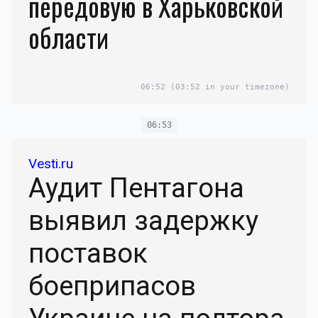
передовую в Харьковской
области
06:52
(03:52 in your timezone)
06:53
Vesti.ru
Аудит Пентагона
выявил задержку
поставок
боеприпасов