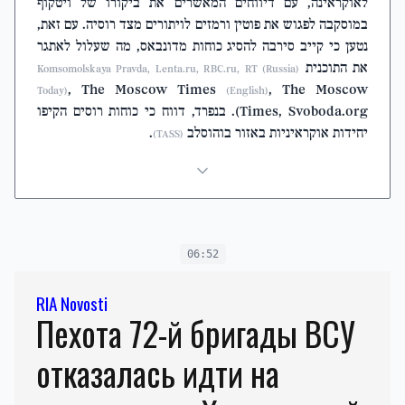
לאוקראינה, עם דיווחים המאשרים את ביקורו של ויטקוף
במוסקבה לפגוש את פוטין ורמזים לויתורים מצד רוסיה. עם זאת,
נטען כי קייב סירבה להסיג כוחות מדונבאס, מה שעלול לאתגר
את התוכנית
(Komsomolskaya Pravda, Lenta.ru, RBC.ru, RT (Russia
, The Moscow Times
, The Moscow
Today)
(English)
Times, Svoboda.org). בנפרד, דווח כי כוחות רוסים הקיפו
יחידות אוקראיניות באזור בוהוסלב
.
(TASS)
06:52
RIA Novosti
Пехота 72-й бригады ВСУ
отказалась идти на