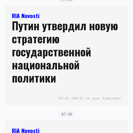
RIA Novosti
Путин утвердил новую
стратегию
государственной
национальной
политики
07:21
(04:21 in your timezone)
07:30
RIA Novosti