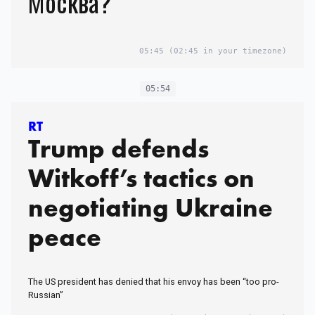
Москва?
05:45
(02:45 in your timezone)
05:54
RT
Trump defends
Witkoff’s tactics on
negotiating Ukraine
peace
The US president has denied that his envoy has been “too pro-
Russian”