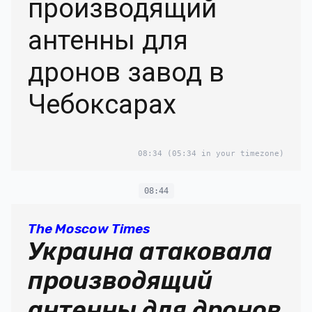
производящий
антенны для
дронов завод в
Чебоксарах
08:34
(05:34 in your timezone)
08:44
The Moscow Times
Украина атаковала
производящий
антенны для дронов