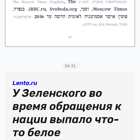
, The
(קומסומולסקאיה פראבדה, לנטה.רו, The Moscow Times (English)
Moscow Times, וסטי, RBC.ru, Svoboda.org). בנפרד,
פוטין אישר אסטרטגיה לאומית חדשה עד 2036
(אינטרפקס.רו,
.
NTV.ru, RIA Novosti, TASS)
24:51
Lenta.ru
У Зеленского во
время обращения к
нации выпало что-
то белое