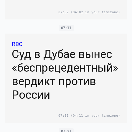
07:02
(04:02 in your timezone)
07:11
RBC
Суд в Дубае вынес
«беспрецедентный»
вердикт против
России
07:11
(04:11 in your timezone)
07:21