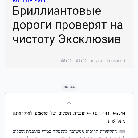
Kommersant
Бриллиантовые
дороги проверят на
чистоту Эксклюзив
06:42
(03:42 in your timezone)
06:44
⇠
תוכנית השלום של טראמפ לאוקראינה
(03:44)
06:44
מתערערת
התקשורת הרוסית ממשיכה להתמקד במרץ בתוכנית השלום
⌨