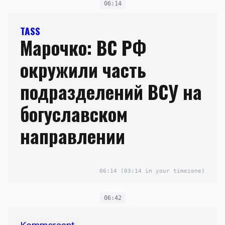
06:14
TASS
Марочко: ВС РФ
окружили часть
подразделений ВСУ на
богуславском
направлении
06:14
(03:14 in your timezone)
06:42