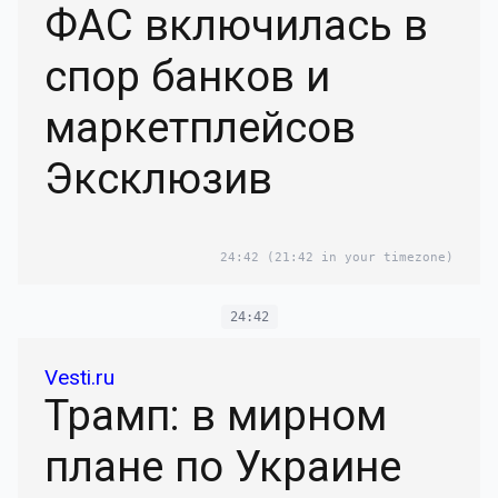
ФАС включилась в
спор банков и
маркетплейсов
Эксклюзив
24:42
(21:42 in your timezone)
24:42
Vesti.ru
Трамп: в мирном
плане по Украине