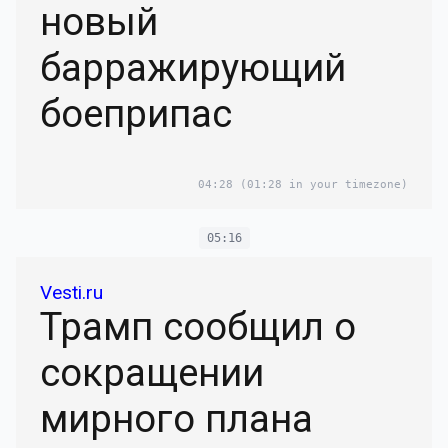
новый
барражирующий
боеприпас
04:28
(01:28 in your timezone)
05:16
Vesti.ru
Трамп сообщил о
сокращении
мирного плана