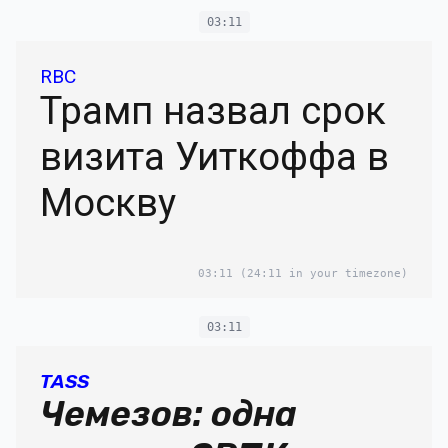
03:11
RBC
Трамп назвал срок
визита Уиткоффа в
Москву
03:11
(24:11 in your timezone)
03:11
TASS
Чемезов: одна