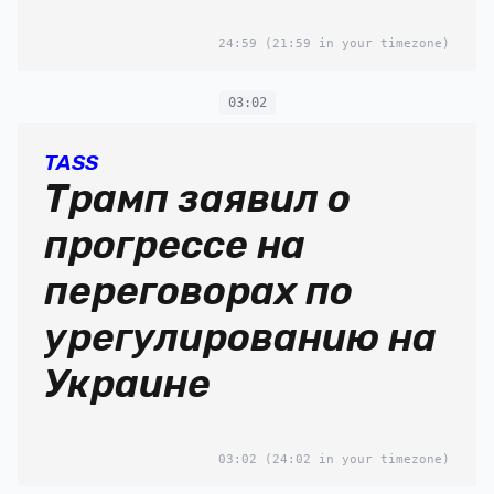
24:59
(21:59 in your timezone)
03:02
TASS
Трамп заявил о
прогрессе на
переговорах по
урегулированию на
Украине
03:02
(24:02 in your timezone)