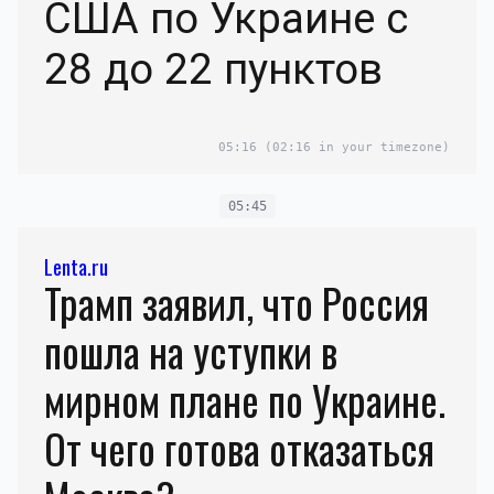
США по Украине с
28 до 22 пунктов
05:16
(02:16 in your timezone)
05:45
Lenta.ru
Трамп заявил, что Россия
пошла на уступки в
мирном плане по Украине.
От чего готова отказаться