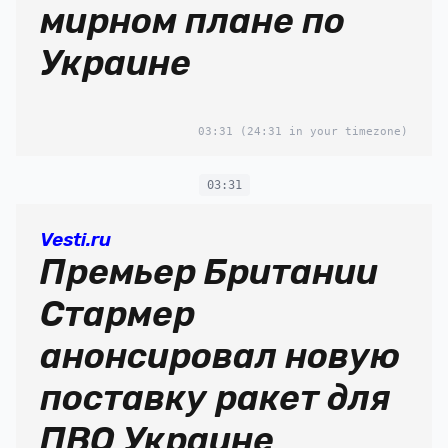
мирном плане по
Украине
03:31
(24:31 in your timezone)
03:31
Vesti.ru
Премьер Британии
Стармер
анонсировал новую
поставку ракет для
ПВО Украине