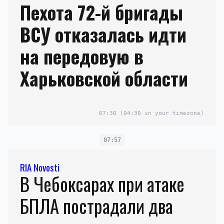
Пехота 72-й бригады
ВСУ отказалась идти
на передовую в
Харьковской области
07:30
(04:30 in your timezone)
07:57
RIA Novosti
В Чебоксарах при атаке
БПЛА пострадали два