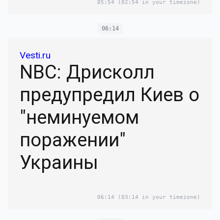
05:54
(02:54 in your timezone)
06:14
Vesti.ru
NBC: Дрисколл
предупредил Киев о
"неминуемом
поражении"
Украины
06:14
(03:14 in your timezone)