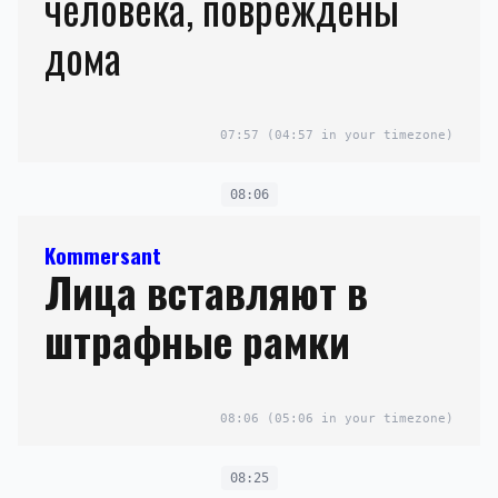
человека, повреждены
дома
07:57
(04:57 in your timezone)
08:06
Kommersant
Лица вставляют в
штрафные рамки
08:06
(05:06 in your timezone)
08:25