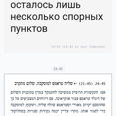
осталось лишь
несколько спорных
пунктов
24:42
(21:42 in your timezone)
24:45
⇠
שליח טראמפ למוסקבה, שלום מתקרב
(21:45)
24:45
התקשורת הרוסית ממשיכה להתמקד במרץ בתוכנית השלום
⌨
של דונלד טראמפ עבור אוקראינה, עם דיווחים המצביעים על כך
שההסכם "קרוב מאוד" ושטראמפ שולח שליח, ויטקוף, למוסקבה
כדי לסגור אותו. נותרו עדיין "כמה נקודות שנויות במחלוקת"