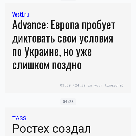
Vesti.ru
Advance: Европа пробует
диктовать свои условия
по Украине, но уже
слишком поздно
03:59
(24:59 in your timezone)
04:28
TASS
Ростех создал