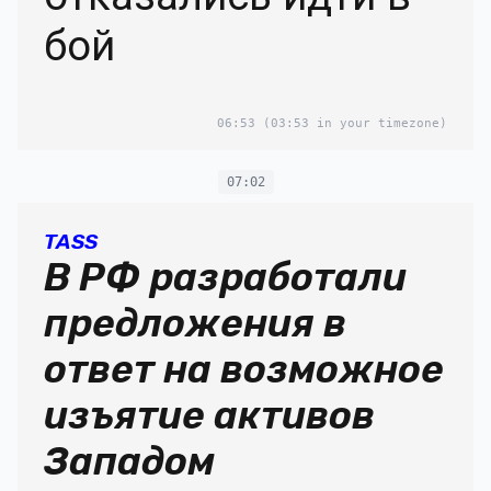
бой
06:53
(03:53 in your timezone)
07:02
TASS
В РФ разработали
предложения в
ответ на возможное
изъятие активов
Западом