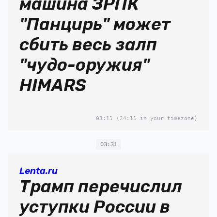
машина ЗРПК
"Панцирь" может
сбить весь залп
"чудо-оружия"
HIMARS
03:11
(24:11 in your timezone)
03:31
Lenta.ru
Трамп перечислил
уступки России в