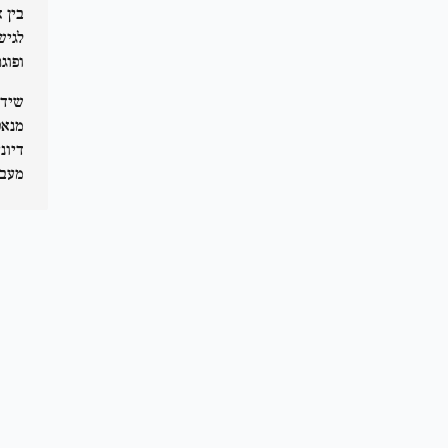
בין 
לגיש
ופוג
שידו
דיונ
מעבר