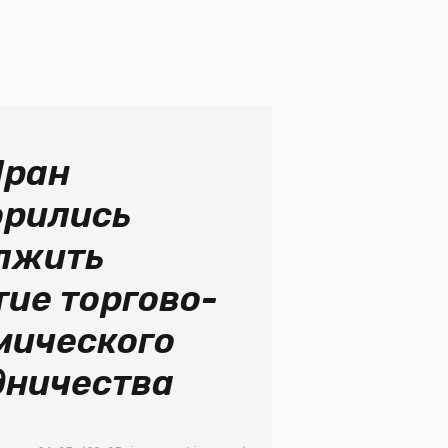
Иран
орились
лжить
тие торгово-
мического
дничества