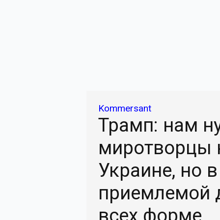
Kommersant
Трамп: нам 
миротворцы 
Украине, но в
приемлемой 
всех форме