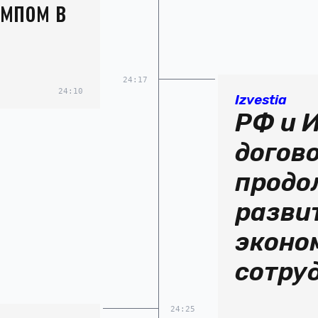
ампом в
24:17
24:10
Izvestia
РФ и 
догов
продо
разви
эконо
сотру
24:25