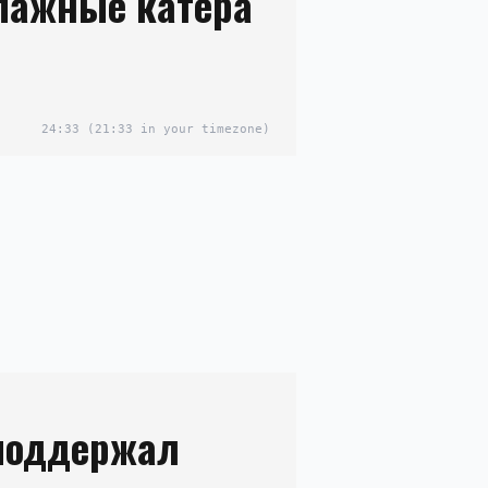
пажные катера
24:33
(21:33 in your timezone)
поддержал