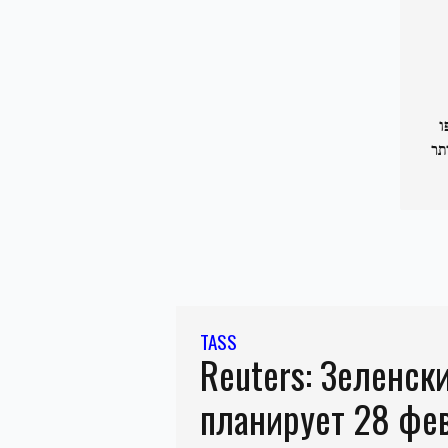
חשפו
תר
TASS
Reuters: Зеленск
планирует 28 фе