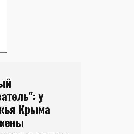
ый
атель": у
жья Крыма
ужены