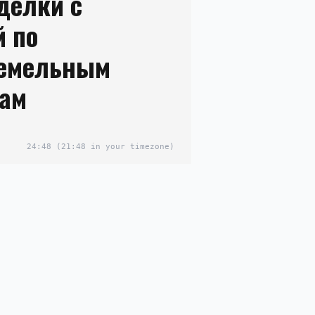
делки с
й по
земельным
ам
24:48
(21:48 in your timezone)