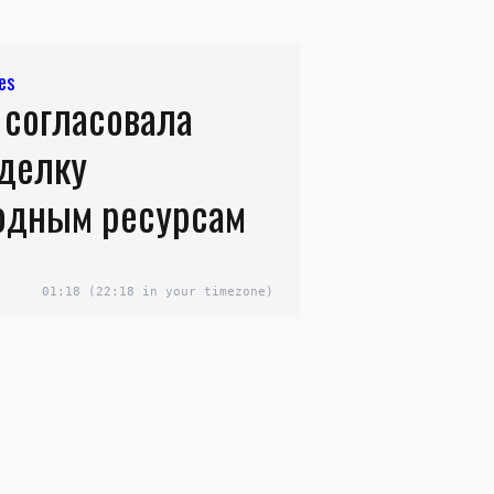
es
 согласовала
делку
одным ресурсам
01:18
(22:18 in your timezone)