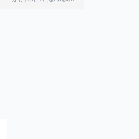
24:17
(21:17 in your timezone)