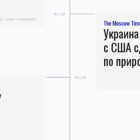
01:18
in your timezone)
The Moscow Tim
Украина
с США с
по прир
01:18
л