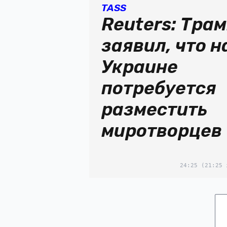
TASS
Reuters: Тра
заявил, что н
Украине
потребуется
разместить
миротворцев
24:25
(21:25 