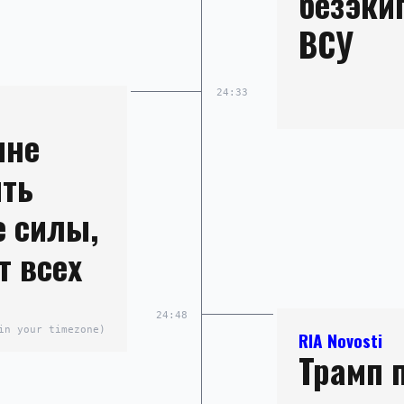
безэки
ВСУ
24:33
ине
ить
е силы,
т всех
24:48
in your timezone)
RIA Novosti
Трамп 