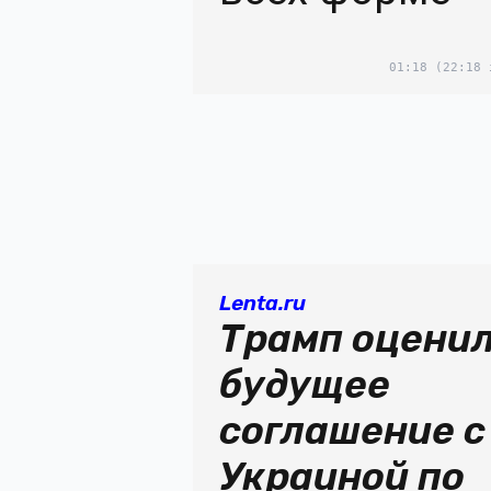
01:18
(22:18 
Lenta.ru
Трамп оцени
будущее
соглашение с
Украиной по