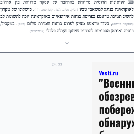
העיתונות הרוסית מדווחת בהרחבה על עסקה מדווחת בין ארה"ב
⌨
לאוקראינה בנוגע למשאבי טבע
. כישלונו של מקרון
(רב"ק, נט"ב, לנטה, קומרסנט, ריה)
להשיג תמיכת טראמפ בפריסת כוחות אירופאיים באוקראינה זוכה לתשומת לב
, בעוד טראמפ מציע לפרוס כוחות שמירת שלום
. במקביל,
(מוסקבה טיימס)
(טאס)
רוסיה ואיראן מסכימות להרחיב שיתוף פעולה כלכלי
.
(איזבסטיה)
24:33
Vesti.ru
"Военн
обозрев
побере
обнар