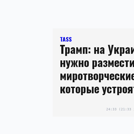
TASS
Трамп: на Укра
нужно размест
миротворчески
которые устроя
24:33
(21:33 