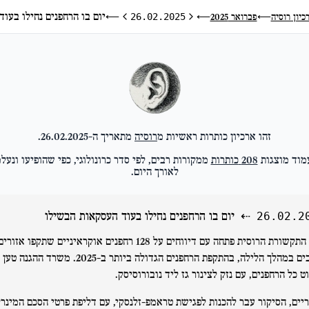
יום בו הרחפנים נחילו בעו
כיון רוסיה
פברואר 2025
⟵
26.02.2025
⟵
⟵
היום הקודם
היום הבא
זהו ארכיון כותרות ראשיות מ
רוסיה
מתאריך ה-
26.02.2025
.
מוד מוצגות
208
כותרות
ממקורות רבים, לפי סדר כרונולוגי, כפי שהופיעו ונעל
לאורך היום.
⇠
יום בו הרחפנים נחילו בעוד העסקאות הבשילו
26.02.2
התקשורת הרוסית פתחה עם דיווחים על 128 רחפנים אוקראיניים שתקפו אזורי
מרובים במהלך הלילה, בהתקפת הרחפנים הגדולה ביותר ב-2025. משרד ההגנה טען
ט כל הרחפנים, עם נזק לצינור גז ליד נובורוסיסק.
יים, הסיקור עבר להכנות לפגישת טראמפ-זלנסקי, עם דליפת פרטי הסכם המינרל