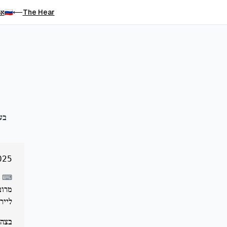
The Hear
אר
⟵
בע
025
⌨
ליירו
בצהר