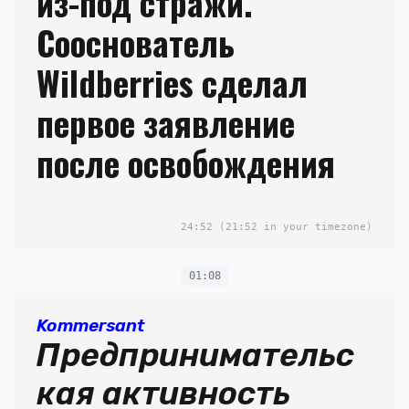
из-под стражи.
Сооснователь
Wildberries сделал
первое заявление
после освобождения
24:52
(21:52 in your timezone)
01:08
Kommersant
Предпринимательс
кая активность