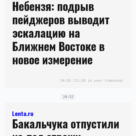
Небензя: подрыв
пейджеров выводит
эскалацию на
Ближнем Востоке в
новое измерение
24:20
(21:20 in your timezone)
24:52
Lenta.ru
Бакальчука отпустили