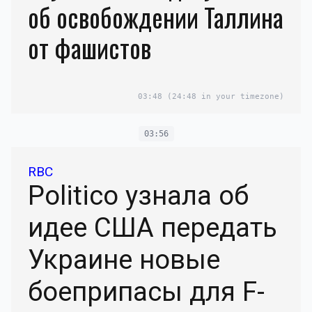
об освобождении Таллина
от фашистов
03:48
(24:48 in your timezone)
03:56
RBC
Politico узнала об
идее США передать
Украине новые
боеприпасы для F-