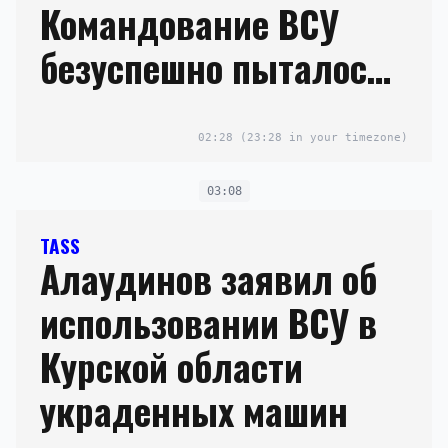
Командование ВСУ
безуспешно пыталось
их вернуть
02:28
(23:28 in your timezone)
03:08
TASS
Алаудинов заявил об
использовании ВСУ в
Курской области
украденных машин