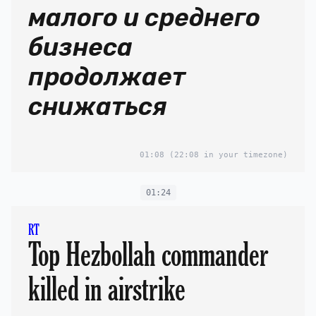
малого и среднего
бизнеса
продолжает
снижаться
01:08
(22:08 in your timezone)
01:24
RT
Top Hezbollah commander
killed in airstrike