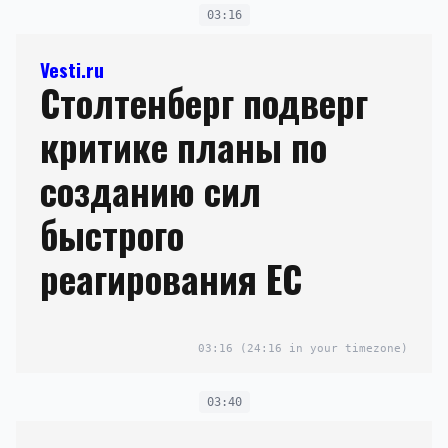
03:16
Vesti.ru
Столтенберг подверг
критике планы по
созданию сил
быстрого
реагирования ЕС
03:16
(24:16 in your timezone)
03:40