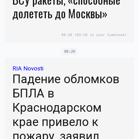
долететь до Москвы»
06:20
(03:20 in your timezone)
06:20
RIA Novosti
Падение обломков
БПЛА в
Краснодарском
крае привело к
пожару, заявил