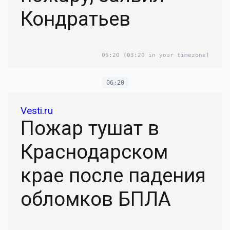
Кондратьев
06:20
(03:20 in your timezone)
06:20
Vesti.ru
Пожар тушат в
Краснодарском
крае после падения
обломков БПЛА