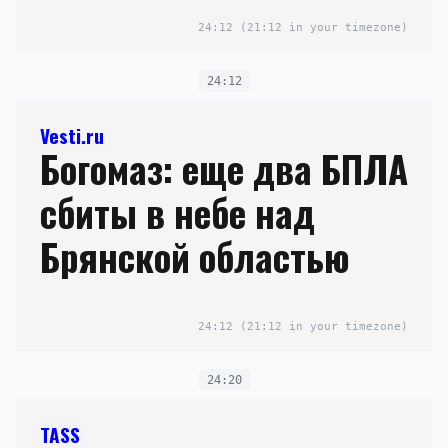
24:12
(21:12 in your timezone)
24:12
Vesti.ru
Богомаз: еще два БПЛА
сбиты в небе над
Брянской областью
24:12
(21:12 in your timezone)
24:20
TASS