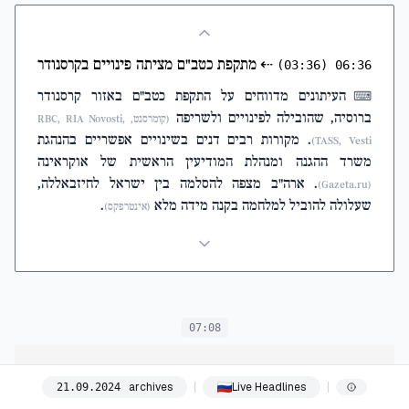
⇠
מתקפת כטב"ם מציתה פינויים בקרסנודר
(03:36)
06:36
העיתונים מדווחים על התקפת כטב"ם באזור קרסנודר
⌨
ברוסיה, שהובילה לפינויים ולשריפה
(קומרסנט, RBC, RIA Novosti,
. מקורות רבים דנים בשינויים אפשריים בהנהגת
TASS, Vesti)
משרד ההגנה ומנהלת המודיעין הראשית של אוקראינה
. ארה"ב מצפה להסלמה בין ישראל לחיזבאללה,
(Gazeta.ru)
שעלולה להוביל למלחמה בקנה מידה מלא
.
(אינטרפקס)
07:08
Gazeta.ru
archives
Live Headlines
21
.
09
.
2024
В поселке