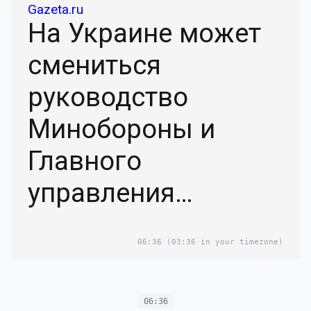
Gazeta.ru
На Украине может
смениться
руководство
Минобороны и
Главного
управления
разведки
06:36
(03:36 in your timezone)
06:36