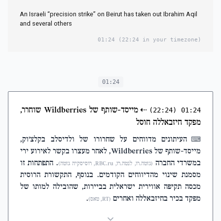
An Israeli “precision strike” on Beirut has taken out Ibrahim Aqil
and several others
01:24
(22:24 in your timezone)
01:24
⇠
מייסד-שותף של Wildberries שוחרר,
(22:24)
01:24
מפקד חיזבאללה חוסל
העיתונים מדווחים על שחרורו של ולדיסלב בקלצ'וק,
⌨
מייסד-שותף של Wildberries, לאחר מעצרו בקשר לאירוע ירי
במשרדי החברה
. התפתחות זו
(גזטה.רו, לנטה.רו, RBC.ru, רוסיסקיה גזטה)
מסמנת שינוי מהדיווחים הקודמים. בנוסף, התקשורת הרוסית
מכסה תקיפה אווירית ישראלית בביירות, שהובילה למותו של
מפקד בכיר בחיזבאללה ואחרים
.
(RT, טאס)