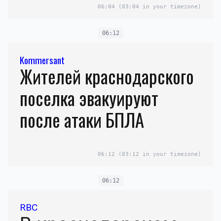
06:04
(03:04 in your timezone)
06:12
Kommersant
Жителей краснодарского
поселка эвакуируют
после атаки БПЛА
06:12
(03:12 in your timezone)
06:12
RBC