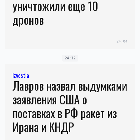
уничтожили еще 10
дронов
24:04
24:12
Izvestia
Лавров назвал выдумками
заявления США о
поставках в РФ ракет из
Ирана и КНДР