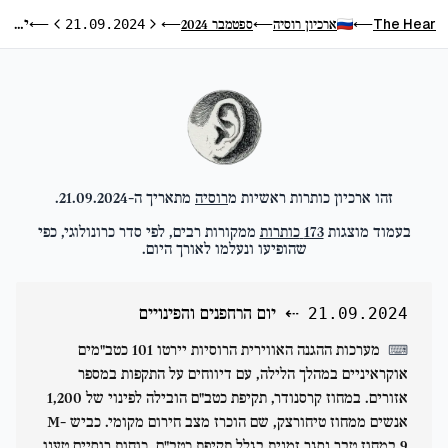
יום הרחפנים והפינויים
The Hear
ארכיון רוסיה
ספטמבר 2024
⟵
21.09.2024
⟵
⟵
⟵
היום הקודם
היום הבא
זהו ארכיון כותרות ראשיות מ
רוסיה
מתאריך ה-
21.09.2024
.
בעמוד מוצגות
173
כותרות
ממקורות רבים, לפי סדר כרונולוגי, כפי
שהופיעו ונעלמו לאורך היום.
⇠
יום הרחפנים והפינויים
21.09.2024
מערכות ההגנה האווירית הרוסיות יירטו 101 כטב"מים
⌨
אוקראיניים במהלך הלילה, עם דיווחים על התקפות במספר
אזורים. במחוז קרסנודר, תקיפת כטב"ם הובילה לפינוי של 1,200
אנשים ממחוז טיחורצק, שם הוכרז מצב חירום מקומי. כביש M-
9 במחוז טבר נסגר זמנית בגלל תקיפת כטב"ם. כוחות רוסיים טענו