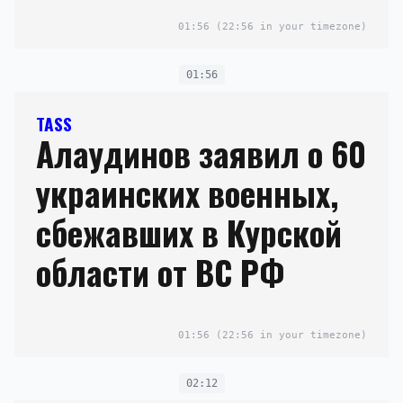
01:56
(22:56 in your timezone)
01:56
TASS
Алаудинов заявил о 60
украинских военных,
сбежавших в Курской
области от ВС РФ
01:56
(22:56 in your timezone)
02:12