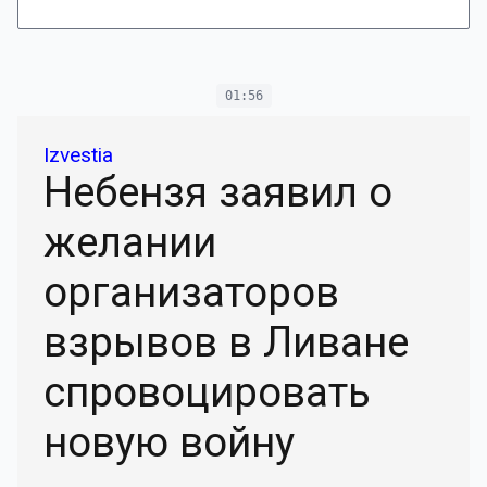
01:56
Izvestia
Небензя заявил о
желании
организаторов
взрывов в Ливане
спровоцировать
новую войну