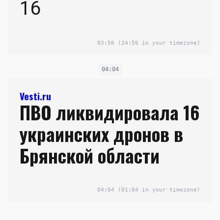
16
03:56
(24:56 in your timezone)
04:04
Vesti.ru
ПВО ликвидировала 16
украинских дронов в
Брянской области
04:04
(01:04 in your timezone)