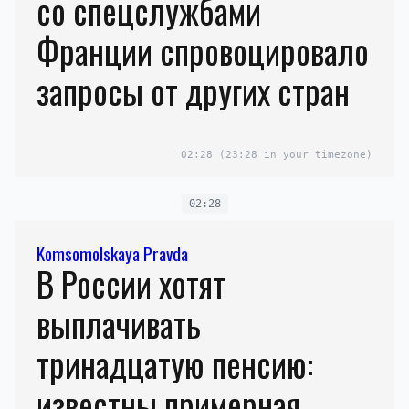
со спецслужбами
Франции спровоцировало
запросы от других стран
02:28
(23:28 in your timezone)
02:28
Komsomolskaya Pravda
В России хотят
выплачивать
тринадцатую пенсию:
известны примерная