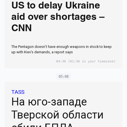
US to delay Ukraine
aid over shortages –
CNN
The Pentagon doesn’t have enough weapons in stock to keep
up with Kiev’s demands, a report says
04:36
(01:36 in your timezone)
05:08
TASS
На юго-западе
Тверской области