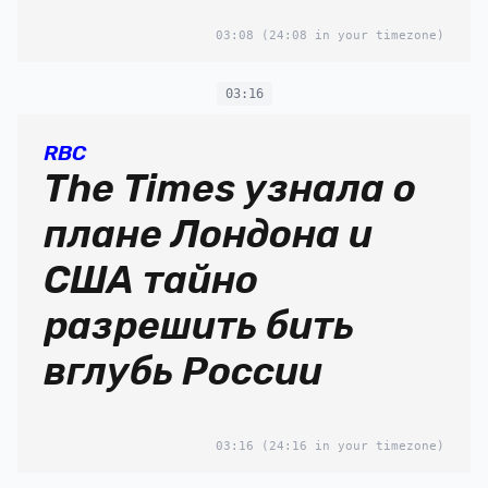
03:08
(24:08 in your timezone)
03:16
RBC
The Times узнала о
плане Лондона и
США тайно
разрешить бить
вглубь России
03:16
(24:16 in your timezone)