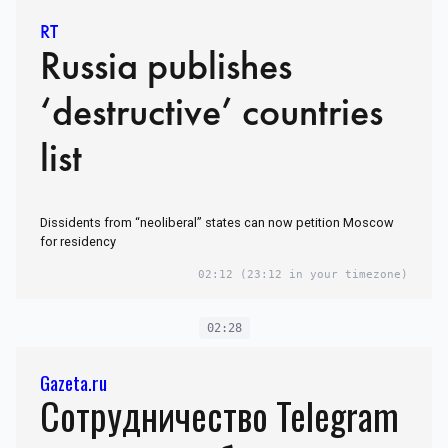
RT
Russia publishes
‘destructive’ countries
list
Dissidents from “neoliberal” states can now petition Moscow
for residency
02:12
(23:12 in your timezone)
02:28
Gazeta.ru
Сотрудничество Telegram