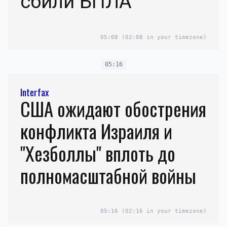
сбили БПЛА
05:08
(02:08 in your timezone)
05:16
Interfax
США ожидают обострения
конфликта Израиля и
"Хезболлы" вплоть до
полномасштабной войны
05:16
(02:16 in your timezone)