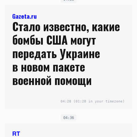
Gazeta.ru
Стало известно, какие
бомбы США могут
передать Украине
в новом пакете
военной помощи
04:28
(01:28 in your timezone)
04:36
RT