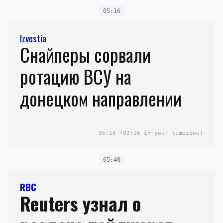
05:16
Izvestia
Снайперы сорвали
ротацию ВСУ на
донецком направлении
05:16
(02:16 in your timezone)
05:40
RBC
Reuters узнал о