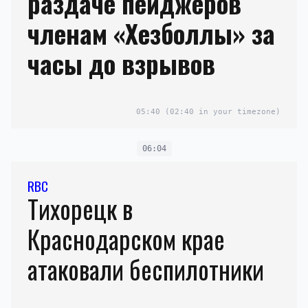
раздаче пейджеров
членам «Хезболлы» за
часы до взрывов
05:40
(02:40 in your timezone)
06:04
RBC
Тихорецк в
Краснодарском крае
атаковали беспилотники