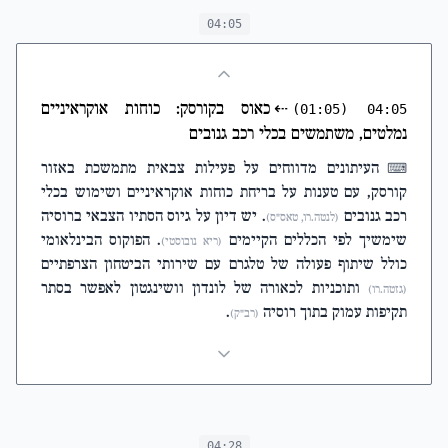
04:05
⇠
כאוס בקורסק: כוחות אוקראיניים
(01:05)
04:05
נמלטים, משתמשים בכלי רכב גנובים
העיתונים מדווחים על פעילות צבאית מתמשכת באזור
⌨
קורסק, עם טענות על בריחת כוחות אוקראיניים ושימוש בכלי
רכב גנובים
. יש דיון על גיוס הסתיו הצבאי ברוסיה
(לנטה.רו, טאס"ס)
שימשיך לפי הכללים הקיימים
. הפוקוס הבינלאומי
(ריא נובוסטי)
כולל שיתוף פעולה של טלגרם עם שירותי הביטחון הצרפתיים
ותוכניות לכאורה של לונדון וושינגטון לאפשר בסתר
(גזטה.רו)
תקיפות עמוק בתוך רוסיה
.
(רב"ק)
04:28