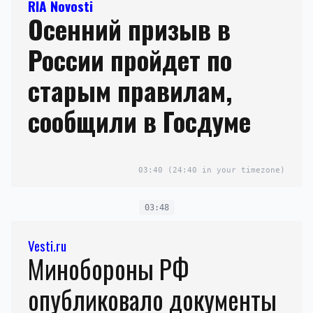
RIA Novosti
Осенний призыв в
России пройдет по
старым правилам,
сообщили в Госдуме
03:40
(24:40 in your timezone)
03:48
Vesti.ru
Минобороны РФ
опубликовало документы