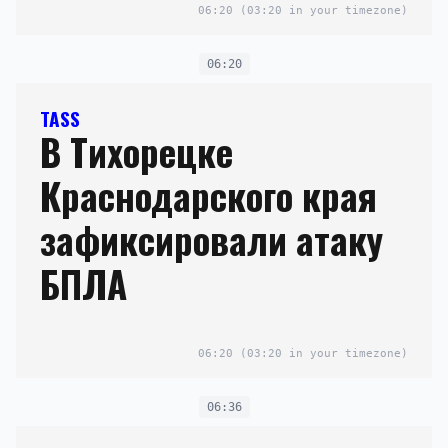
06:20
(03:20 in your timezone)
06:20
TASS
В Тихорецке
Краснодарского края
зафиксировали атаку
БПЛА
06:20
(03:20 in your timezone)
06:36