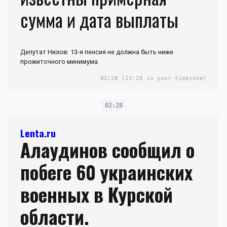
сумма и дата выплаты
Депутат Нилов: 13-я пенсия не должна быть ниже
прожиточного минимума
02:28
(23:28 in your timezone)
02:28
Lenta.ru
Алаудинов сообщил о
побеге 60 украинских
военных в Курской
области.