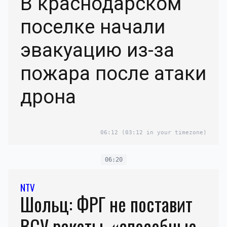
В краснодарском
поселке начали
эвакуацию из-за
пожара после атаки
дрона
06:12
(03:12 in your timezone)
06:20
NTV
Шольц: ФРГ не поставит
ВСУ ракеты, «способные