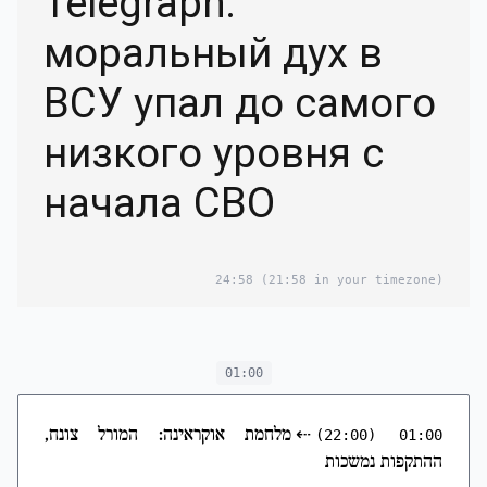
Telegraph:
моральный дух в
ВСУ упал до самого
низкого уровня с
начала СВО
24:58
(21:58 in your timezone)
01:00
⇠
מלחמת אוקראינה: המורל צונח,
(22:00)
01:00
ההתקפות נמשכות