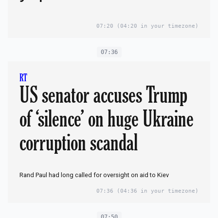
07:20
(04:20 in your timezone)
07:36
RT
US senator accuses Trump
of ‘silence’ on huge Ukraine
corruption scandal
Rand Paul had long called for oversight on aid to Kiev
07:36
(04:36 in your timezone)
07:50