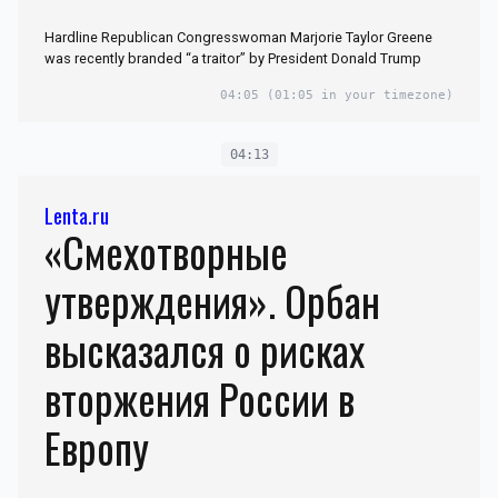
Hardline Republican Congresswoman Marjorie Taylor Greene
was recently branded “a traitor” by President Donald Trump
04:05
(01:05 in your timezone)
04:13
Lenta.ru
«Смехотворные
утверждения». Орбан
высказался о рисках
вторжения России в
Европу