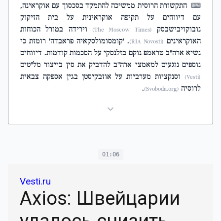
התקשורת הרוסית ממשיכה להתמקד בסכסוך עם אוקראינה,
⌨
עם דיווחים על תקיפה אוקראינית על בית הזיקוק
נובוקויבישבסק
וירידה במורל הכוחות
(The Moscow Times)
האוקראינים
. 'קומסומולסקאיה פראבדה' רומזת כי
(RIA Novosti)
נשיא ארה"ב טראמפ נוקם בזלנסקי על הסכמות קודמות. דיווחים
נוספים נוגעים למאמצי ארה"ב להדביק את סין בייצור מל"טים
וסנקציות מערביות על אוזבקיסטן בגין אספקה צבאית
(Vesti)
לרוסיה
.
(Svoboda.org)
01:06
Vesti.ru
Axios: Швейцарии
удалось снизить