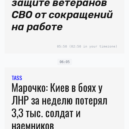
защите ветеранов
СВО от сокращений
на работе
05:50
(02:50 in your timezone)
06:05
TASS
Марочко: Киев в боях у
ЛНР за неделю потерял
3,3 тыс. солдат и
наемников