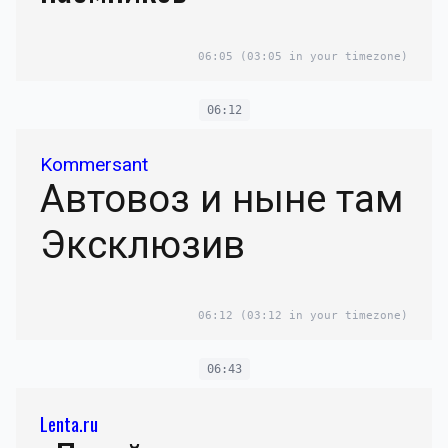
06:05
(03:05 in your timezone)
06:12
Kommersant
Автовоз и ныне там
Эксклюзив
06:12
(03:12 in your timezone)
06:43
Lenta.ru