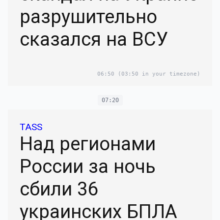
разрушительно
сказался на ВСУ
06:50
(03:50 in your timezone)
07:20
TASS
Над регионами
России за ночь
сбили 36
украинских БПЛА