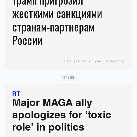
жесткими санкциями
странам-партнерам
России
03:57
(24:57 in your timezone)
04:05
RT
Major MAGA ally
apologizes for ‘toxic
role’ in politics