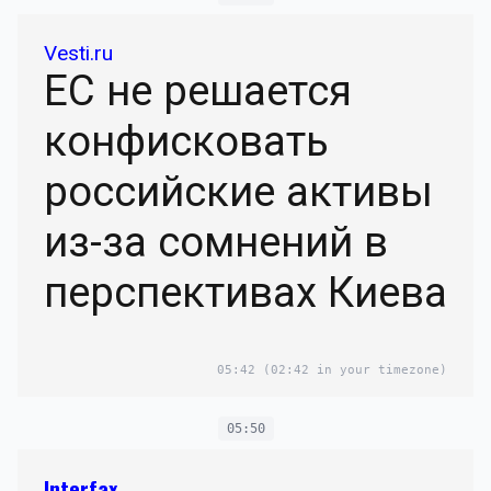
Vesti.ru
ЕС не решается
конфисковать
российские активы
из-за сомнений в
перспективах Киева
05:42
(02:42 in your timezone)
05:50
Interfax