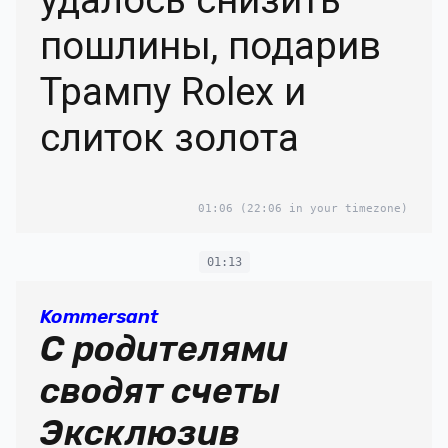
пошлины, подарив
Трампу Rolex и
слиток золота
01:06
(22:06 in your timezone)
01:13
Kommersant
С родителями
сводят счеты
Эксклюзив