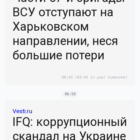
ВСУ отступают на
Харьковском
направлении, неся
большие потери
06:43
(03:43 in your timezone)
06:50
Vesti.ru
IFQ: коррупционный
скандал на Украине