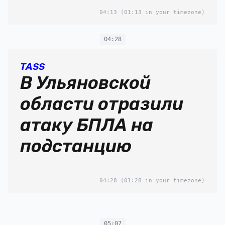
04:13
(01:13 in your timezone)
04:28
TASS
В Ульяновской
области отразили
атаку БПЛА на
подстанцию
04:28
(01:28 in your timezone)
05:07