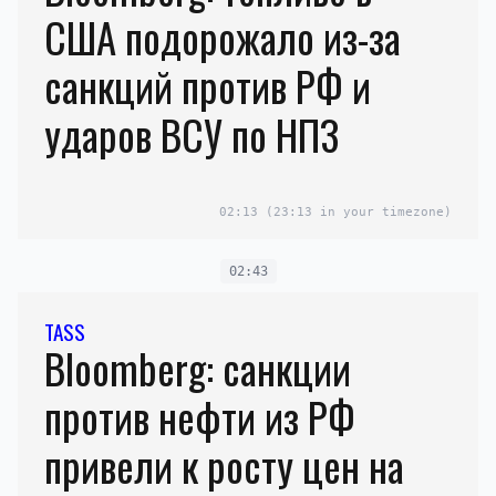
США подорожало из-за
санкций против РФ и
ударов ВСУ по НПЗ
02:13
(23:13 in your timezone)
02:43
TASS
Bloomberg: санкции
против нефти из РФ
привели к росту цен на