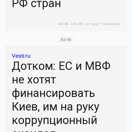
РФ стран
03:05
(24:05 in your timezone)
03:05
Vesti.ru
Дотком: ЕС и МВФ
не хотят
финансировать
Киев, им на руку
коррупционный