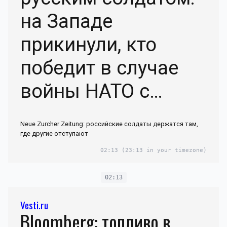
на Западе
прикинули, кто
победит в случае
войны НАТО с
Россией
Neue Zurcher Zeitung: российские солдаты держатся там,
где другие отступают
02:13
(23:13 in your timezone)
02:13
Vesti.ru
Bloomberg: топливо в