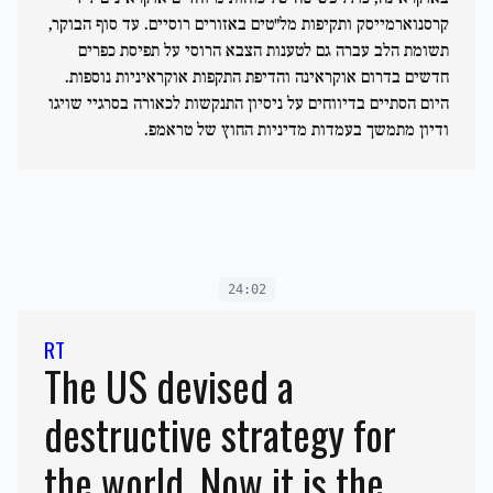
קרסנוארמייסק ותקיפות מל"טים באזורים רוסיים. עד סוף הבוקר,
תשומת הלב עברה גם לטענות הצבא הרוסי על תפיסת כפרים
חדשים בדרום אוקראינה והדיפת התקפות אוקראיניות נוספות.
היום הסתיים בדיווחים על ניסיון התנקשות לכאורה בסרגיי שויגו
ודיון מתמשך בעמדות מדיניות החוץ של טראמפ.
24:02
RT
The US devised a
destructive strategy for
the world. Now it is the