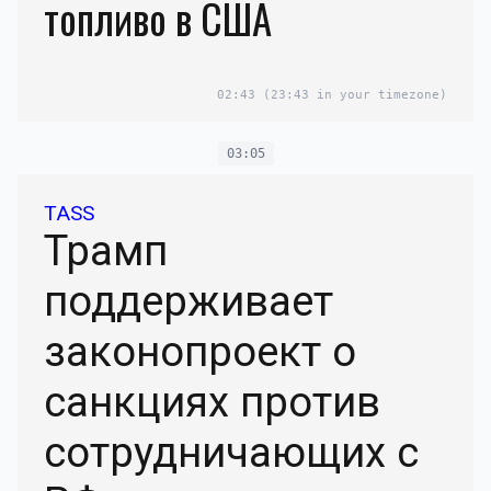
топливо в США
02:43
(23:43 in your timezone)
03:05
TASS
Трамп
поддерживает
законопроект о
санкциях против
сотрудничающих с