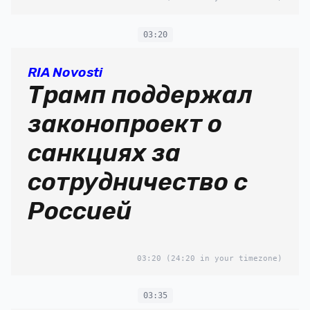
03:20
RIA Novosti
Трамп поддержал
законопроект о
санкциях за
сотрудничество с
Россией
03:20
(24:20 in your timezone)
03:35