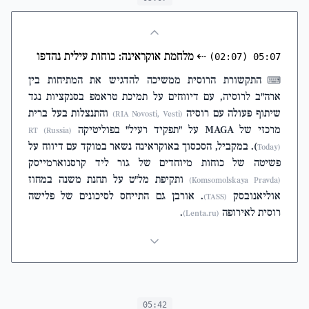
⇠
מלחמת אוקראינה: כוחות עילית נהדפו
(02:07)
05:07
התקשורת הרוסית ממשיכה להדגיש את המתיחות בין
⌨
ארה"ב לרוסיה, עם דיווחים על תמיכת טראמפ בסנקציות נגד
שיתוף פעולה עם רוסיה
והתנצלות בעל ברית
(RIA Novosti, Vesti)
מרכזי של MAGA על "תפקיד רעיל" בפוליטיקה
(RT (Russia
). במקביל, הסכסוך באוקראינה נשאר במוקד עם דיווח על
Today)
פשיטה של כוחות מיוחדים של גור ליד קרסנוארמייסק
ותקיפת מל"ט על תחנת משנה במחוז
(Komsomolskaya Pravda)
אוליאנובסק
. אורבן גם התייחס לסיכונים של פלישה
(TASS)
רוסית לאירופה
.
(Lenta.ru)
05:42