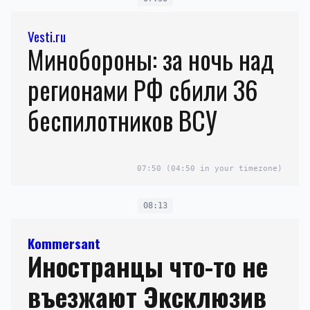
Vesti.ru
Минобороны: за ночь над
регионами РФ сбили 36
беспилотников ВСУ
07:50
(04:50 in your timezone)
08:13
Kommersant
Иностранцы что-то не
въезжают Эксклюзив