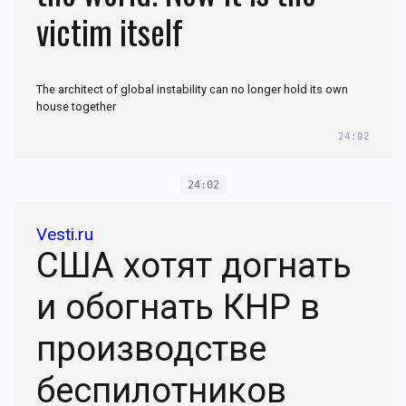
victim itself
The architect of global instability can no longer hold its own
house together
24:02
24:02
Vesti.ru
США хотят догнать
и обогнать КНР в
производстве
беспилотников