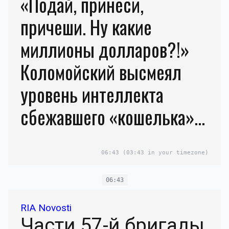
«Подай, принеси,
причеши. Ну какие
миллионы долларов?!»
Коломойский высмеял
уровень интеллекта
сбежавшего «кошелька»
Зеленского
06:43
(03:43 in your timezone)
06:43
RIA Novosti
Части 57-й бригады