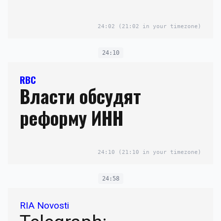
24:02
(21:02 in your timezone)
24:10
RBC
Власти обсудят
реформу ИНН
24:10
(21:10 in your timezone)
24:58
RIA Novosti