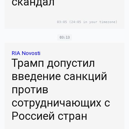
скандал
03:05
(24:05 in your timezone)
03:13
RIA Novosti
Трамп допустил
введение санкций
против
сотрудничающих с
Россией стран