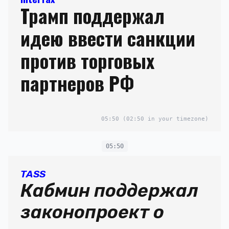
Трамп поддержал
идею ввести санкции
против торговых
партнеров РФ
05:50
(02:50 in your timezone)
05:50
TASS
Кабмин поддержал
законопроект о