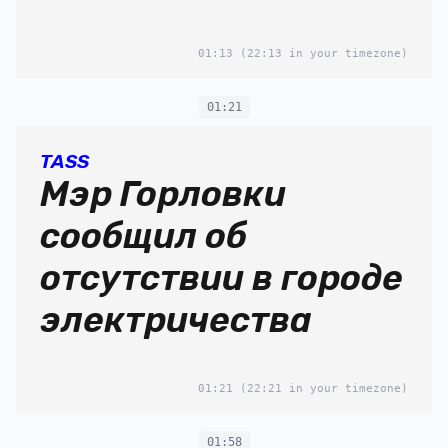
01:13
(22:13 in your timezone)
01:21
TASS
Мэр Горловки
сообщил об
отсутствии в городе
электричества
01:21
(22:21 in your timezone)
01:58