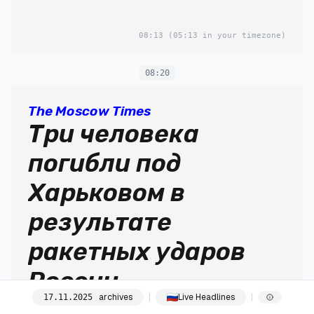
08:13
(05:13 in your timezone)
08:20
The Moscow Times
Три человека
погибли под
Харьковом в
результате
ракетных ударов
России
archives
Live Headlines
17
.
11
.
2025