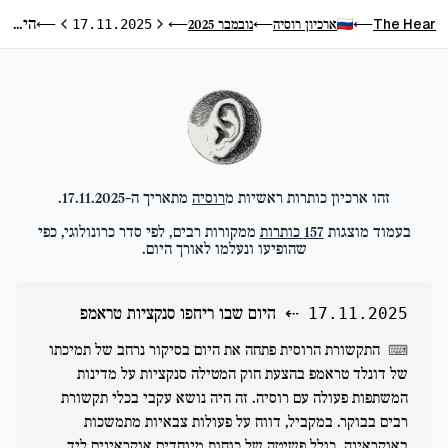
היום שבו ריחפו סנקציות טראמפ
The Hear
ארכיון רוסיה
נובמבר 2025
⟵
17.11.2025
⟵
⟵
⟵
היום הקודם
היום הבא
זהו ארכיון כותרות ראשיות מ
רוסיה
מתאריך ה-
17.11.2025
.
בעמוד מוצגות
157
כותרות
ממקורות רבים, לפי סדר כרונולוגי, כפי
שהופיעו ונעלמו לאורך היום.
⇠
היום שבו ריחפו סנקציות טראמפ
17.11.2025
התקשורת הרוסית פתחה את היום בסיקור נרחב של תמיכתו
⌨
של דונלד טראמפ בהצעת חוק המטילה סנקציות על מדינות
המשתפות פעולה עם רוסיה. זה היה נושא עקבי בכלי תקשורת
רבים בבוקר. במקביל, דווח על פעולות צבאיות מתמשכות
באוקראינה, כולל פשיטה של כוחות מיוחדים אוקראינים ליד