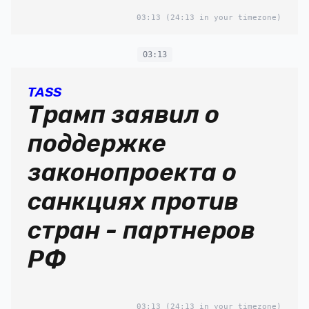
03:13
(24:13 in your timezone)
03:13
TASS
Трамп заявил о
поддержке
законопроекта о
санкциях против
стран - партнеров
РФ
03:13
(24:13 in your timezone)