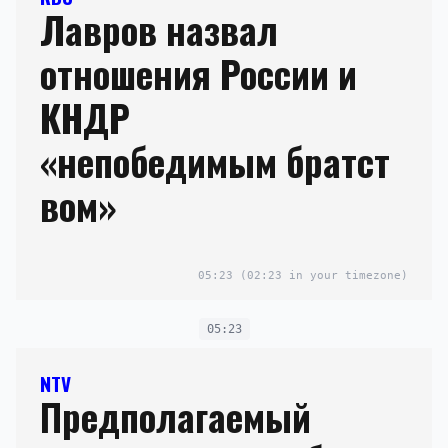
Лавров назвал
отношения России и
КНДР
«непобедимым братст
вом»
05:23
(02:23 in your timezone)
05:23
NTV
Предполагаемый