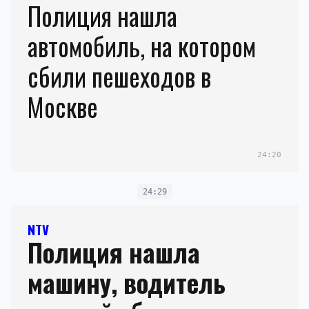
Полиция нашла
автомобиль, на котором
сбили пешеходов в
Москве
24:20
24:29
NTV
Полиция нашла
машину, водитель