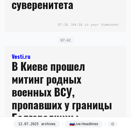
суверенитета
07:16
(04:16 in your timezone)
07:42
Vesti.ru
В Киеве прошел
митинг родных
военных ВСУ,
пропавших у границы
Белгородчины
archives
Live Headlines
12
.
07
.
2025