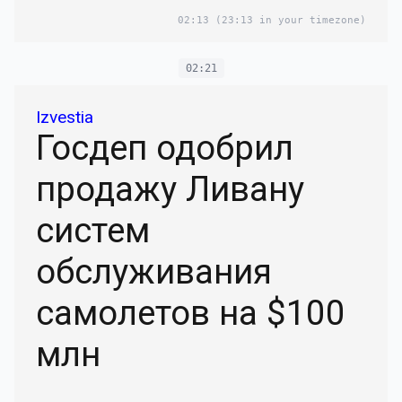
02:13
(23:13 in your timezone)
02:21
Izvestia
Госдеп одобрил
продажу Ливану
систем
обслуживания
самолетов на $100
млн