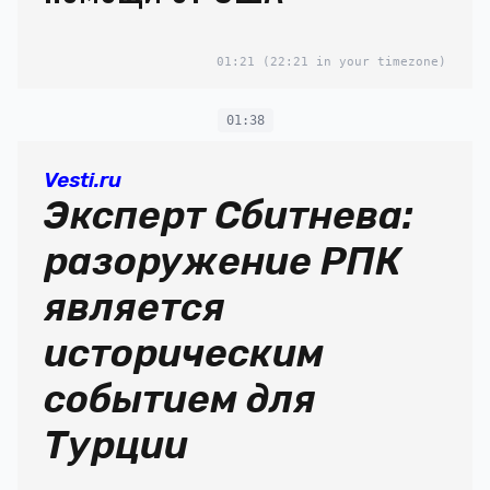
01:21
(22:21 in your timezone)
01:38
Vesti.ru
Эксперт Сбитнева:
разоружение РПК
является
историческим
событием для
Турции