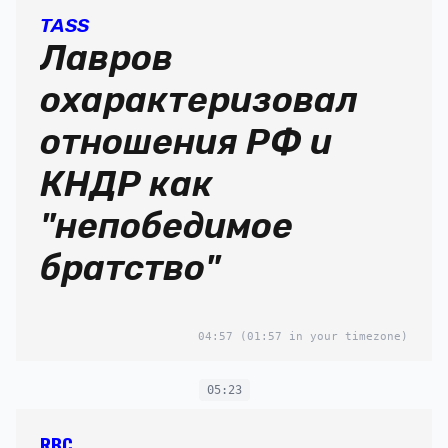
TASS
Лавров
охарактеризовал
отношения РФ и
КНДР как
"непобедимое
братство"
04:57
(01:57 in your timezone)
05:23
RBC