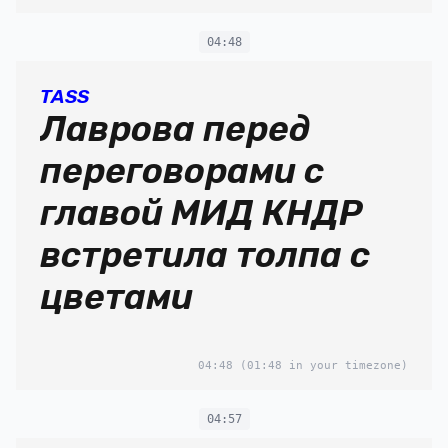
04:48
TASS
Лаврова перед
переговорами с
главой МИД КНДР
встретила толпа с
цветами
04:48
(01:48 in your timezone)
04:57