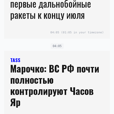
первые дальнобойные
ракеты к концу июля
04:05
(01:05 in your timezone)
04:05
TASS
Марочко: ВС РФ почти
полностью
контролируют Часов
Яр