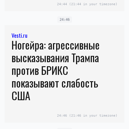
24:44
(21:44 in your timezone)
24:46
Vesti.ru
Ногейра: агрессивные
высказывания Трампа
против БРИКС
показывают слабость
США
24:46
(21:46 in your timezone)