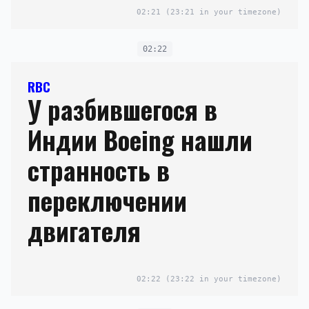
02:21
(23:21 in your timezone)
02:22
RBC
У разбившегося в
Индии Boeing нашли
странность в
переключении
двигателя
02:22
(23:22 in your timezone)