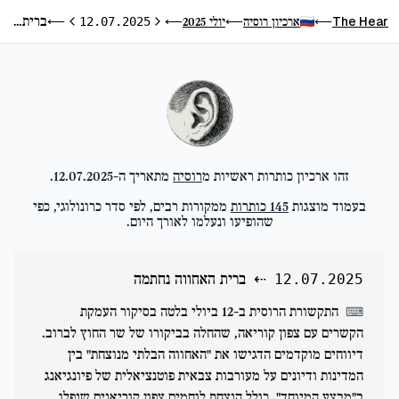
ברית האחווה נחתמה
The Hear
ארכיון רוסיה
יולי 2025
⟵
12.07.2025
⟵
⟵
⟵
היום הקודם
היום הבא
זהו ארכיון כותרות ראשיות מ
רוסיה
מתאריך ה-
12.07.2025
.
בעמוד מוצגות
145
כותרות
ממקורות רבים, לפי סדר כרונולוגי, כפי
שהופיעו ונעלמו לאורך היום.
⇠
ברית האחווה נחתמה
12.07.2025
התקשורת הרוסית ב-12 ביולי בלטה בסיקור העמקת
⌨
הקשרים עם צפון קוריאה, שהחלה בביקורו של שר החוץ לברוב.
דיווחים מוקדמים הדגישו את "האחווה הבלתי מנוצחת" בין
המדינות ודיונים על מעורבות צבאית פוטנציאלית של פיונגיאנג
ב"מבצע המיוחד", כולל הנצחת לוחמים צפון קוריאנים שנפלו