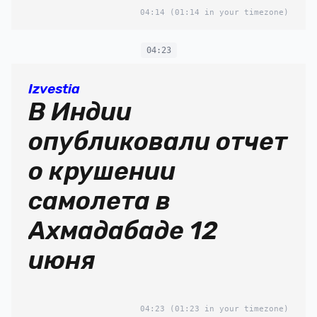
04:14
(01:14 in your timezone)
04:23
Izvestia
В Индии
опубликовали отчет
о крушении
самолета в
Ахмадабаде 12
июня
04:23
(01:23 in your timezone)