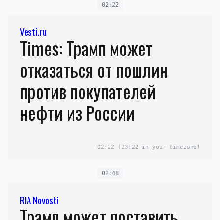
02:22
Vesti.ru
Times: Трамп может
отказаться от пошлин
против покупателей
нефти из России
02:22
(23:22 in your timezone)
02:48
RIA Novosti
Трамп может поставить