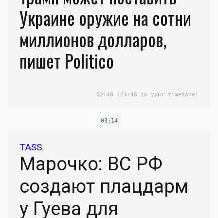
Украине оружие на сотни
миллионов долларов,
пишет Politico
02:48
(23:48 in your timezone)
03:14
TASS
Марочко: ВС РФ
создают плацдарм
у Гуева для