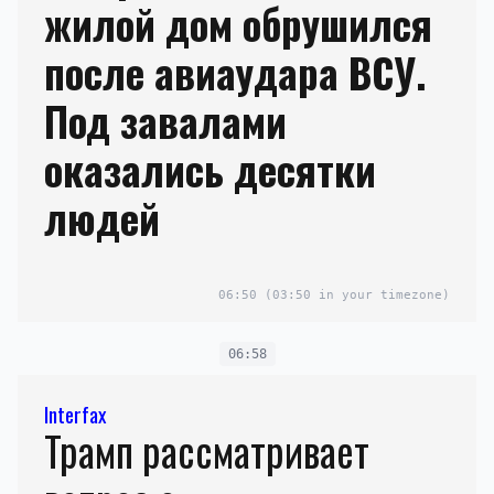
жилой дом обрушился
после авиаудара ВСУ.
Под завалами
оказались десятки
людей
06:50
(03:50 in your timezone)
06:58
Interfax
Трамп рассматривает