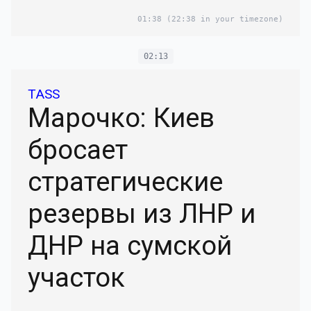
01:38
(22:38 in your timezone)
02:13
TASS
Марочко: Киев
бросает
стратегические
резервы из ЛНР и
ДНР на сумской
участок