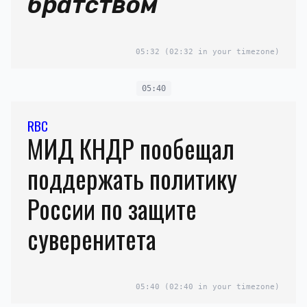
братством
05:32
(02:32 in your timezone)
05:40
RBC
МИД КНДР пообещал
поддержать политику
России по защите
суверенитета
05:40
(02:40 in your timezone)