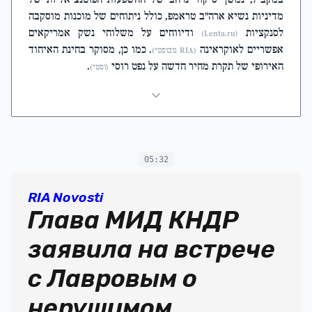
מדיניות נשיא ארה"ב טראמפ, כולל ניתוחים של מוכנות מוסקבה
לסנקציות
ודיווחים על משלוחי נשק אמריקאים
(Lenta.ru)
אפשריים לאוקראינה
. כמו כן, מסוקר בחינת האיחוד
(RIA נובוסטי)
האירופי של תקרת מחיר חדשה על נפט רוסי
.
(וסטי)
05:32
RIA Novosti
Глава МИД КНДР
заявила на встрече
с Лавровым о
нерушимом