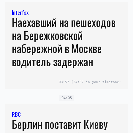
Interfax
Наехавший на пешеходов
на Бережковской
набережной в Москве
водитель задержан
03:57
(24:57 in your timezone)
04:05
RBC
Берлин поставит Киеву