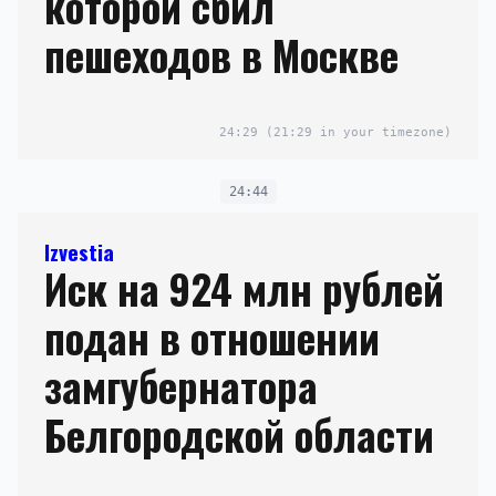
которой сбил
пешеходов в Москве
24:29
(21:29 in your timezone)
24:44
Izvestia
Иск на 924 млн рублей
подан в отношении
замгубернатора
Белгородской области