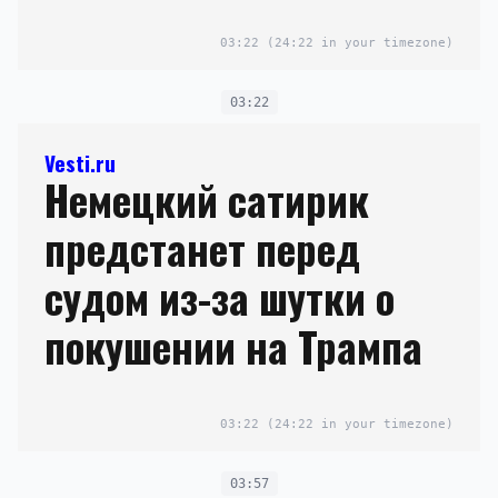
03:22
(24:22 in your timezone)
03:22
Vesti.ru
Немецкий сатирик
предстанет перед
судом из-за шутки о
покушении на Трампа
03:22
(24:22 in your timezone)
03:57