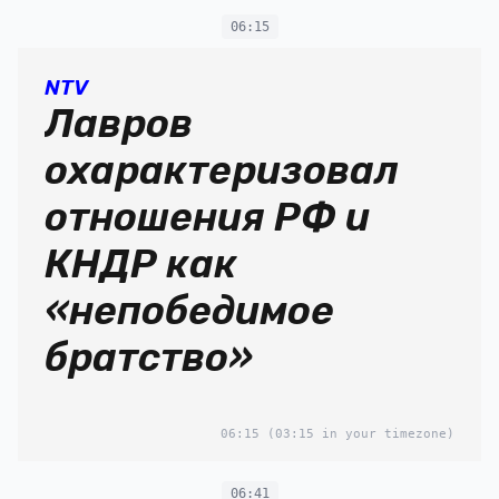
06:15
NTV
Лавров
охарактеризовал
отношения РФ и
КНДР как
«непобедимое
братство»
06:15
(03:15 in your timezone)
06:41