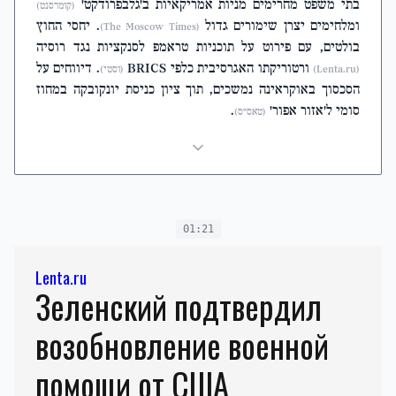
בתי משפט מחרימים מניות אמריקאיות ב'גלבפרודקט'
(קומרסנט)
ומלחימים יצרן שימורים גדול
. יחסי החוץ
(The Moscow Times)
בולטים, עם פירוט על תוכניות טראמפ לסנקציות נגד רוסיה
ורטוריקתו האגרסיבית כלפי BRICS
. דיווחים על
(Lenta.ru)
(וסטי)
הסכסוך באוקראינה נמשכים, תוך ציון כניסת יונקובקה במחוז
סומי ל'אזור אפור'
.
(טאס"ס)
01:21
Lenta.ru
Зеленский подтвердил
возобновление военной
помощи от США