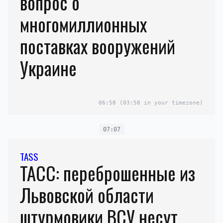
вопрос о
многомиллионных
поставках вооружений
Украине
06:58
(03:58 in your timezone)
07:07
TASS
ТАСС: переброшенные из
Львовской области
штурмовики ВСУ несут