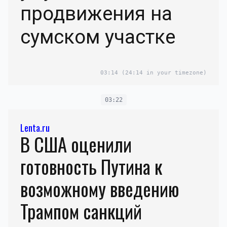
продвижения на
сумском участке
03:14
(24:14 in your timezone)
03:22
Lenta.ru
В США оценили
готовность Путина к
возможному введению
Трампом санкций