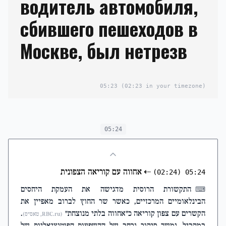
водитель автомобиля,
сбившего пешеходов в
Москве, был нетрезв
05:23
(02:23 in your timezone)
05:24
⇠
אחווה עם קוריאה הצפונית
(02:24)
05:24
התקשורת הרוסית מדגישה את העמקת היחסים
⌨
הבינלאומיים המרכזיים, כאשר שר החוץ לברוב מאפיין את
הקשרים עם צפון קוריאה כ"אחווה בלתי מנוצחת"
.
(RBC.ru, טאס"ס)
במקביל, נמשך סיקור נרחב של ההשפעות הפוטנציאליות של