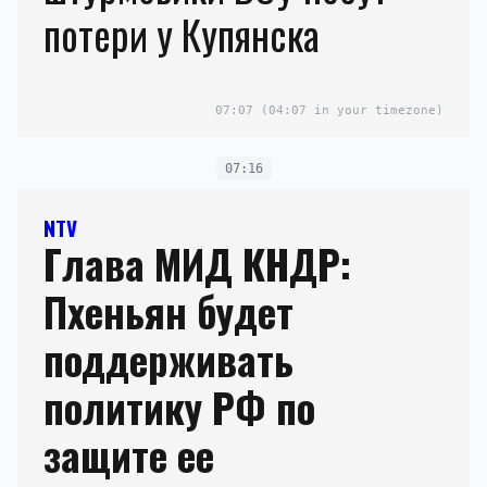
потери у Купянска
07:07
(04:07 in your timezone)
07:16
NTV
Глава МИД КНДР:
Пхеньян будет
поддерживать
политику РФ по
защите ее