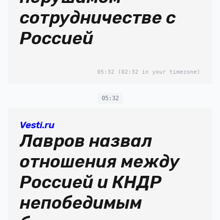
сотрудничестве с
Россией
05:32
(02:32 in your timezone)
05:32
Vesti.ru
Лавров назвал
отношения между
Россией и КНДР
непобедимым