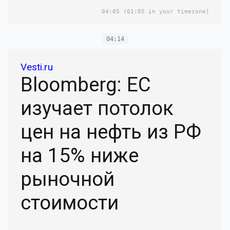
04:05
(01:05 in your timezone)
04:14
Vesti.ru
Bloomberg: ЕС
изучает потолок
цен на нефть из РФ
на 15% ниже
рыночной
стоимости