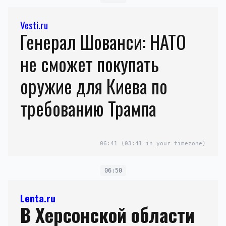
Vesti.ru
Генерал Шованси: НАТО
не сможет покупать
оружие для Киева по
требованию Трампа
06:41
(03:41 in your timezone)
06:50
Lenta.ru
В Херсонской области