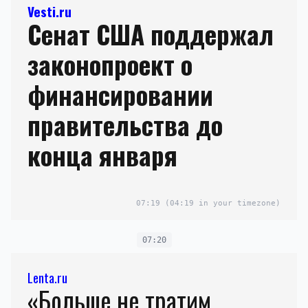
Vesti.ru
Сенат США поддержал
законопроект о
финансировании
правительства до
конца января
07:19
(04:19 in your timezone)
07:20
Lenta.ru
«Больше не тратим