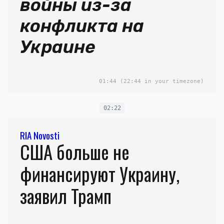
войны из-за
конфликта на
Украине
01:44
(22:44 in your timezone)
02:22
RIA Novosti
США больше не
финансируют Украину,
заявил Трамп