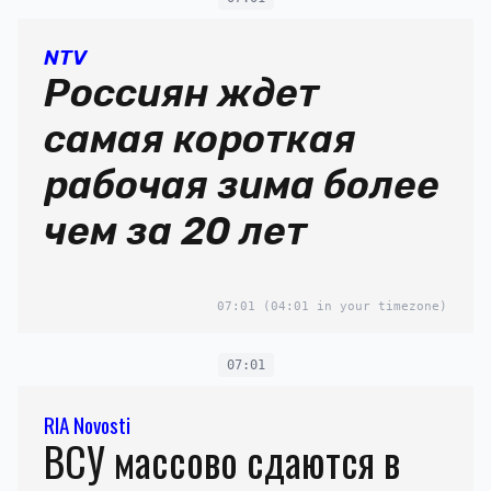
NTV
Россиян ждет
самая короткая
рабочая зима более
чем за 20 лет
07:01
(04:01 in your timezone)
07:01
RIA Novosti
ВСУ массово сдаются в