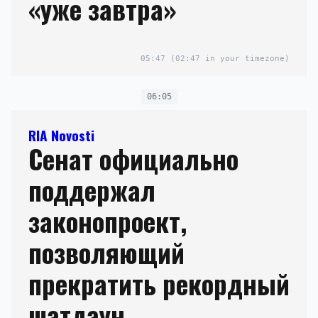
«уже завтра»
05:47
(02:47 in your timezone)
06:05
RIA Novosti
Сенат официально
поддержал
законопроект,
позволяющий
прекратить рекордный
шатдаун