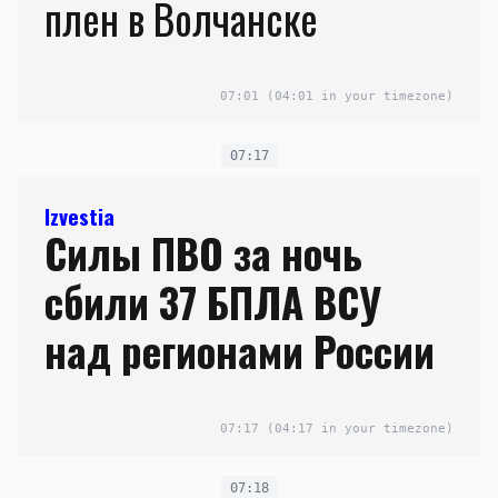
плен в Волчанске
07:01
(04:01 in your timezone)
07:17
Izvestia
Силы ПВО за ночь
сбили 37 БПЛА ВСУ
над регионами России
07:17
(04:17 in your timezone)
07:18