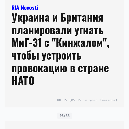
RIA Novosti
Украина и Британия
планировали угнать
МиГ-31 с "Кинжалом",
чтобы устроить
провокацию в стране
НАТО
08:15
(05:15 in your timezone)
08:33