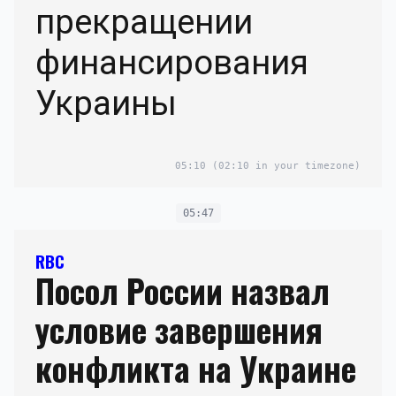
прекращении
финансирования
Украины
05:10
(02:10 in your timezone)
05:47
RBC
Посол России назвал
условие завершения
конфликта на Украине