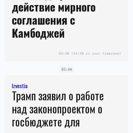
действие мирного
соглашения с
Камбоджей
03:38
(24:38 in your timezone)
03:44
Izvestia
Трамп заявил о работе
над законопроектом о
госбюджете для