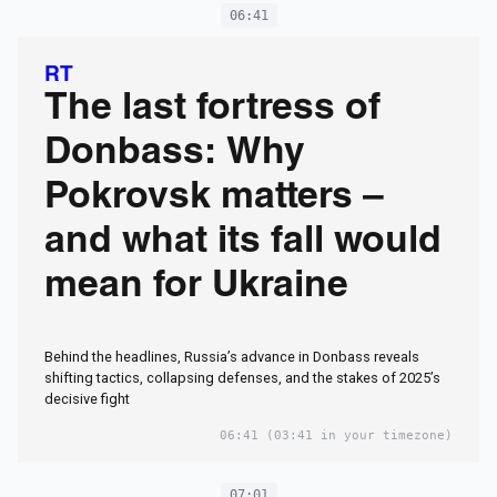
06:41
RT
The last fortress of
Donbass: Why
Pokrovsk matters –
and what its fall would
mean for Ukraine
Behind the headlines, Russia’s advance in Donbass reveals
shifting tactics, collapsing defenses, and the stakes of 2025’s
decisive fight
06:41
(03:41 in your timezone)
07:01