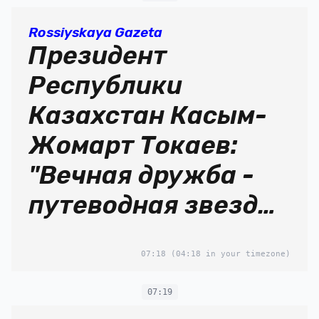
Rossiyskaya Gazeta
Президент
Республики
Казахстан Касым-
Жомарт Токаев:
"Вечная дружба -
путеводная звезда
для наших народов"
07:18
(04:18 in your timezone)
07:19