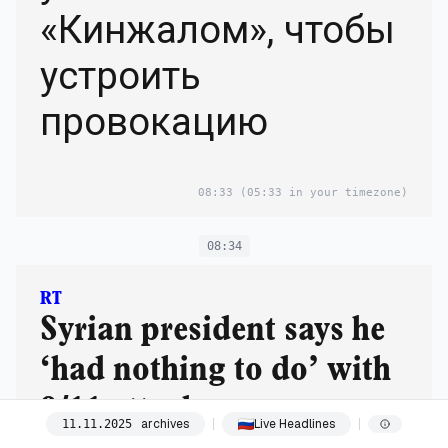
«Кинжалом», чтобы
устроить
провокацию
08:33
(05:33 in your timezone)
08:34
RT
Syrian president says he
‘had nothing to do’ with
9/11 attacks
archives
Live Headlines
11
.
11
.
2025