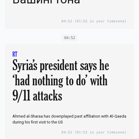
04:52
(01:52 in your timezone)
04:52
RT
Syria’s president says he
‘had nothing to do’ with
9/11 attacks
Ahmed al-Sharaa has downplayed past affiliation with Al-Qaeda
during his first visit to the US
04:52
(01:52 in your timezone)