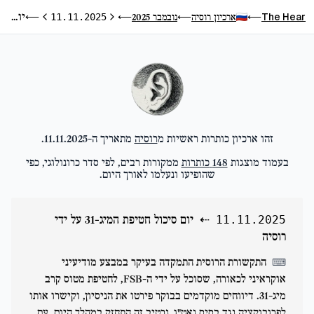
יום סיכול חטיפת המיג-31 על ידי רוסיה
The Hear
ארכיון רוסיה
נובמבר 2025
⟵
11.11.2025
⟵
⟵
⟵
היום הקודם
היום הבא
זהו ארכיון כותרות ראשיות מ
רוסיה
מתאריך ה-
11.11.2025
.
בעמוד מוצגות
148
כותרות
ממקורות רבים, לפי סדר כרונולוגי, כפי
שהופיעו ונעלמו לאורך היום.
⇠
יום סיכול חטיפת המיג-31 על ידי
11.11.2025
רוסיה
התקשורת הרוסית התמקדה בעיקר במבצע מודיעיני
⌨
אוקראיני לכאורה, שסוכל על ידי ה-FSB, לחטיפת מטוס קרב
מיג-31. דיווחים מוקדמים בבוקר פירטו את הניסיון, וקישרו אותו
לפרובוקציה נגד בסיס נאט"ו. נרטיב זה התחזק במהלך היום, עם