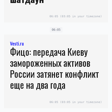
06:05
(03:05 in your timezone)
06:05
Vesti.ru
Фицо: передача Киеву
замороженных активов
России затянет конфликт
еще на два года
06:05
(03:05 in your timezone)