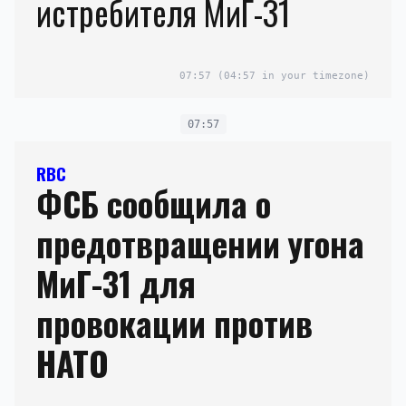
истребителя МиГ-31
07:57
(04:57 in your timezone)
07:57
RBC
ФСБ сообщила о
предотвращении угона
МиГ-31 для
провокации против
НАТО