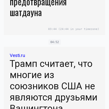
предотвращения
шатдауна
03:44
(24:44 in your timezone)
04:52
Vesti.ru
Трамп считает, что
многие из
союзников США не
являются друзьями
Вашингтона