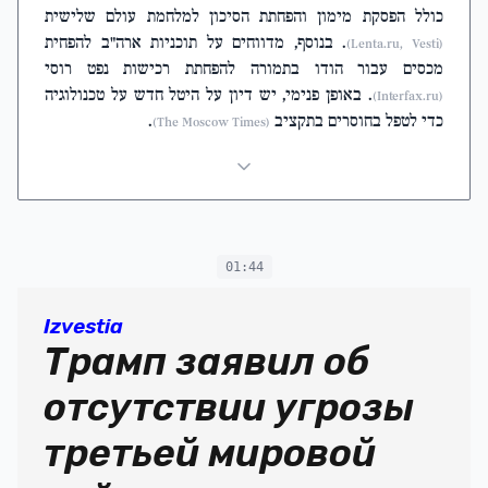
כולל הפסקת מימון והפחתת הסיכון למלחמת עולם שלישית
. בנוסף, מדווחים על תוכניות ארה"ב להפחית
(Lenta.ru, Vesti)
מכסים עבור הודו בתמורה להפחתת רכישות נפט רוסי
. באופן פנימי, יש דיון על היטל חדש על טכנולוגיה
(Interfax.ru)
כדי לטפל בחוסרים בתקציב
.
(The Moscow Times)
01:44
Izvestia
Трамп заявил об
отсутствии угрозы
третьей мировой