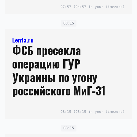
07:57
(04:57 in your timezone)
08:15
Lenta.ru
ФСБ пресекла
операцию ГУР
Украины по угону
российского МиГ-31
08:15
(05:15 in your timezone)
08:15