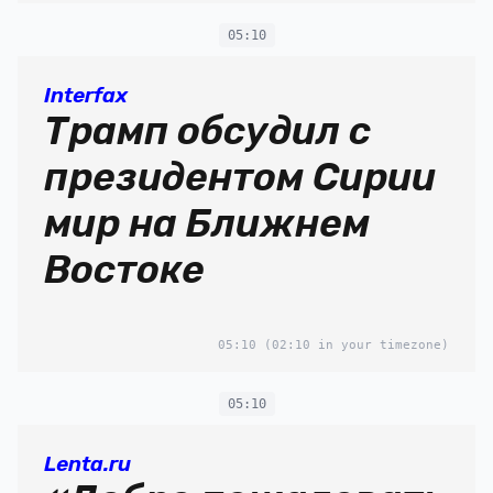
05:10
Interfax
Трамп обсудил с
президентом Сирии
мир на Ближнем
Востоке
05:10
(02:10 in your timezone)
05:10
Lenta.ru