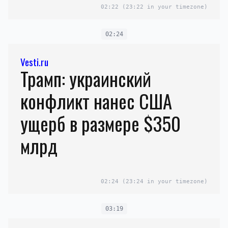
02:22
(23:22 in your timezone)
02:24
Vesti.ru
Трамп: украинский
конфликт нанес США
ущерб в размере $350
млрд
02:24
(23:24 in your timezone)
03:19