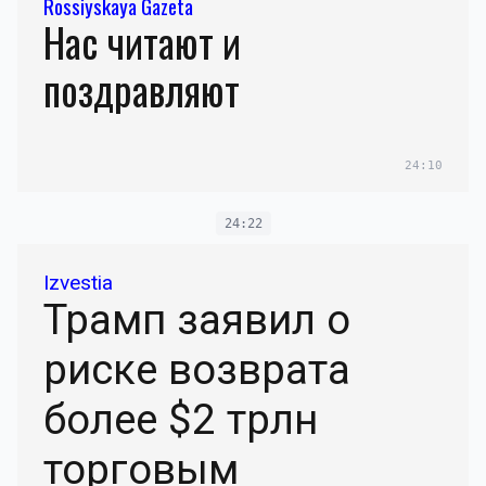
Rossiyskaya Gazeta
Нас читают и
поздравляют
24:10
24:22
Izvestia
Трамп заявил о
риске возврата
более $2 трлн
торговым