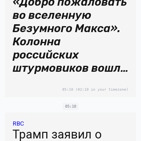
«Добро пожаловать
во вселенную
Безумного Макса».
Колонна
российских
штурмовиков вошла
в Красноармейск
05:10
(02:10 in your timezone)
05:10
RBC
Трамп заявил о