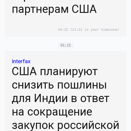
партнерам США
24:22
(21:22 in your timezone)
01:15
Interfax
США планируют
снизить пошлины
для Индии в ответ
на сокращение
закупок российской