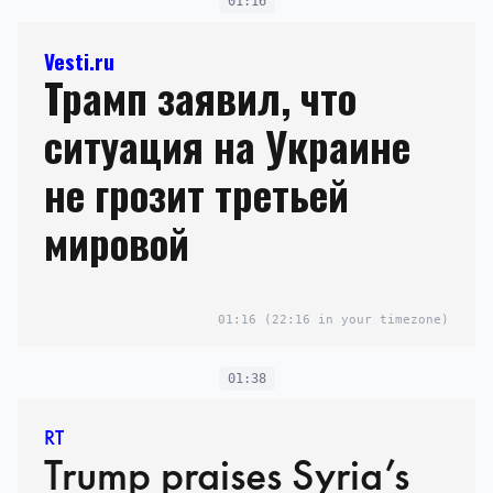
01:16
Vesti.ru
Трамп заявил, что
ситуация на Украине
не грозит третьей
мировой
01:16
(22:16 in your timezone)
01:38
RT
Trump praises Syria’s