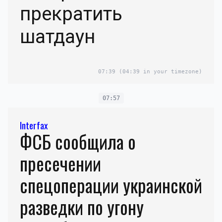
прекратить
шатдаун
07:39
(04:39 in your timezone)
07:57
Interfax
ФСБ сообщила о
пресечении
спецоперации украинской
разведки по угону