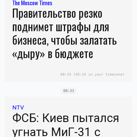
The Moscow Times
Правительство резко
поднимет штрафы для
бизнеса, чтобы залатать
«дыру» в бюджете
08:33
(05:33 in your timezone)
08:33
NTV
ФСБ: Киев пытался
угнать МиГ-31 с