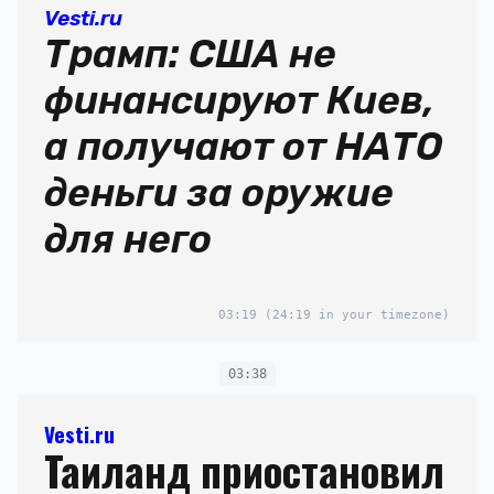
Vesti.ru
Трамп: США не
финансируют Киев,
а получают от НАТО
деньги за оружие
для него
03:19
(24:19 in your timezone)
03:38
Vesti.ru
Таиланд приостановил