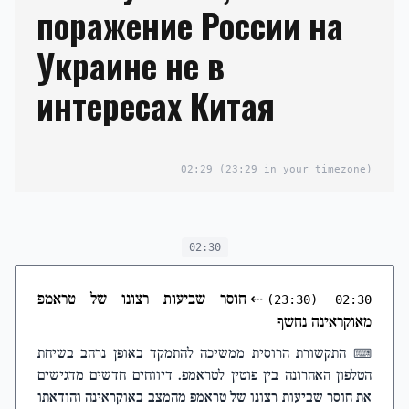
поражение России на
Украине не в
интересах Китая
02:29
(23:29 in your timezone)
02:30
⇠
חוסר שביעות רצונו של טראמפ
(23:30)
02:30
מאוקראינה נחשף
התקשורת הרוסית ממשיכה להתמקד באופן נרחב בשיחת
⌨
הטלפון האחרונה בין פוטין לטראמפ. דיווחים חדשים מדגישים
את חוסר שביעות רצונו של טראמפ מהמצב באוקראינה והודאתו