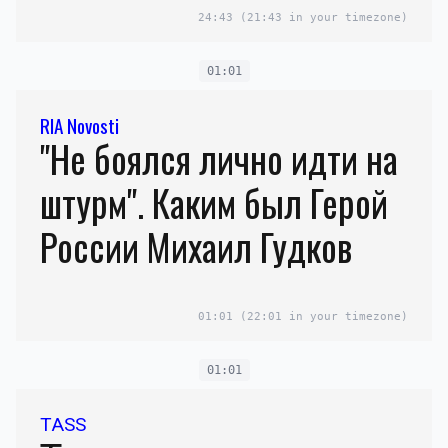
24:43
(21:43 in your timezone)
01:01
RIA Novosti
"Не боялся лично идти на
штурм". Каким был Герой
России Михаил Гудков
01:01
(22:01 in your timezone)
01:01
TASS