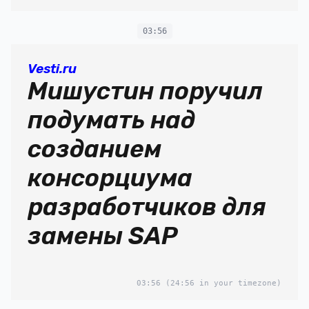
03:56
Vesti.ru
Мишустин поручил
подумать над
созданием
консорциума
разработчиков для
замены SAP
03:56
(24:56 in your timezone)