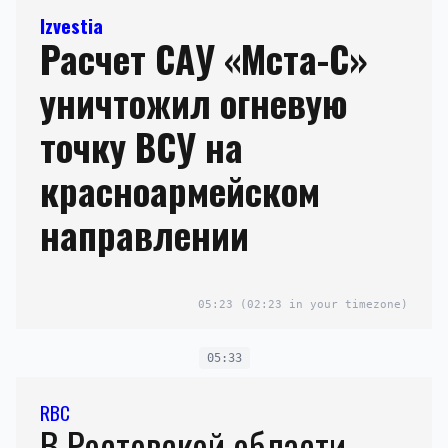
Izvestia
Расчет САУ «Мста-С»
уничтожил огневую
точку ВСУ на
красноармейском
направлении
05:23
(02:23 in your timezone)
05:33
RBC
В Ростовской области