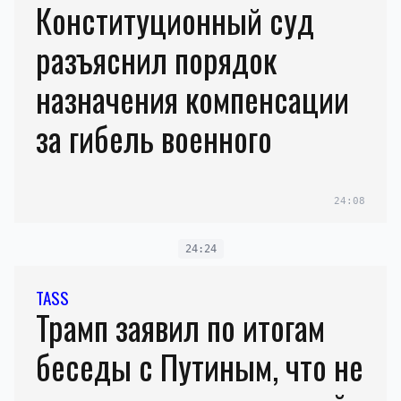
Конституционный суд
разъяснил порядок
назначения компенсации
за гибель военного
24:08
24:24
TASS
Трамп заявил по итогам
беседы с Путиным, что не