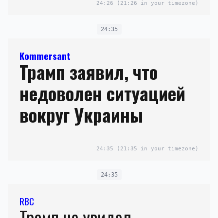
24:26
(21:26 in your timezone)
24:35
Kommersant
Трамп заявил, что
недоволен ситуацией
вокруг Украины
24:35
(21:35 in your timezone)
24:35
RBC
Трамп не увидел