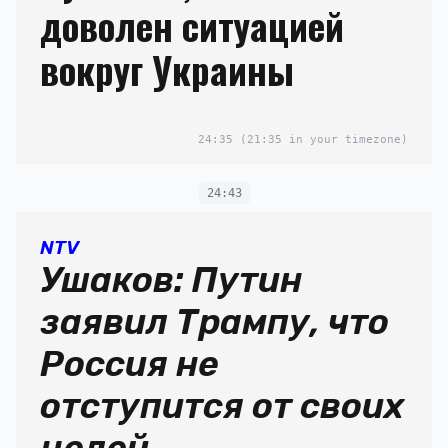
доволен ситуацией
вокруг Украины
24:35
(21:35 in your timezone)
24:43
NTV
Ушаков: Путин
заявил Трампу, что
Россия не
отступится от своих