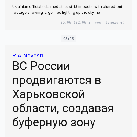
Ukrainian officials claimed at least 13 impacts, with blurred-out
footage showing large fires lighting up the skyline
05:06
(02:06 in your timezone)
05:15
RIA Novosti
ВС России
продвигаются в
Харьковской
области, создавая
буферную зону