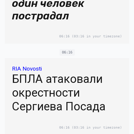
один человек
пострадал
06:16
(03:16 in your timezone)
06:16
RIA Novosti
БПЛА атаковали
окрестности
Сергиева Посада
06:16
(03:16 in your timezone)