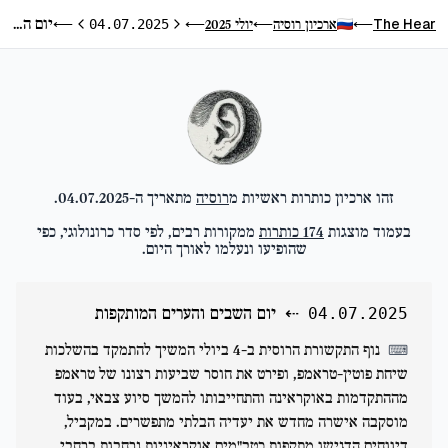
יום השבים והערים המותקפות
The Hear
ארכיון רוסיה
יולי 2025
⟵
04.07.2025
⟵
⟵
⟵
היום הקודם
היום הבא
זהו ארכיון כותרות ראשיות מ
רוסיה
מתאריך ה-
04.07.2025
.
בעמוד מוצגות
174
כותרות
ממקורות רבים, לפי סדר כרונולוגי, כפי
שהופיעו ונעלמו לאורך היום.
⇠
יום השבים והערים המותקפות
04.07.2025
נוף התקשורת הרוסית ב-4 ביולי המשיך להתמקד בהשלכות
⌨
שיחת פוטין-טראמפ, ופירט את חוסר שביעות רצונו של טראמפ
מההתקדמות באוקראינה והתחייבותו להמשך סיוע צבאי, בעוד
מוסקבה אישרה מחדש את יעדיה הבלתי מתפשרים. במקביל,
דיווחים הדגישו מתקפות כטב"מים אוקראיניות נרחבות ברחבי