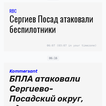
RBC
Сергиев Посад атаковали
беспилотники
06:07
(03:07 in your timezone)
06:16
Kommersant
БПЛА атаковали
Сергиево-
Посадский округ,