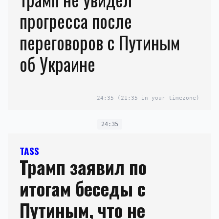
прогресса после
переговоров с Путиным
об Украине
24:35
(21:35 in your timezone)
24:35
TASS
Трамп заявил по
итогам беседы с
Путиным, что не