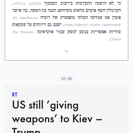
כי לא הושגה התקדמות ביישוב הסכסוך
.
(קומרסנט, NTV.ru)
הקרמלין חשף פרטים מלאים משיחתם הכנה בת השעה, בה אישר
פוטין את עמדתה הבלתי מתפשרת של רוסיה
(RT, Interfax.ru,
. ישנם גם דיווחים על עסקאות
קומסומולסקאיה פראבדה, רוסיסקאיה גאזטה)
סודיות אפשריות בנוגע לנשק עבור אוקראינה
(The Moscow
.
Times)
02:46
RT
US still ‘giving
weapons’ to Kiev –
Trump