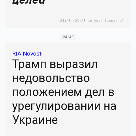
целей
24:43
(21:43 in your timezone)
24:43
RIA Novosti
Трамп выразил
недовольство
положением дел в
урегулировании на
Украине