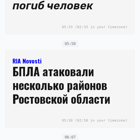
погиб человек
05:33
(02:33 in your timezone)
05:50
RIA Novosti
БПЛА атаковали
несколько районов
Ростовской области
05:50
(02:50 in your timezone)
06:07