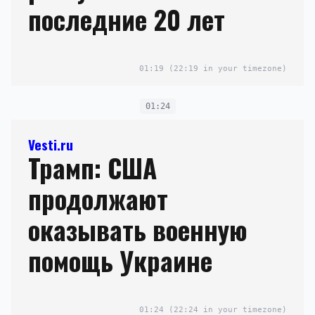
последние 20 лет
01:19
(22:19 in your timezone)
01:24
Vesti.ru
Трамп: США
продолжают
оказывать военную
помощь Украине
01:24
(22:24 in your timezone)