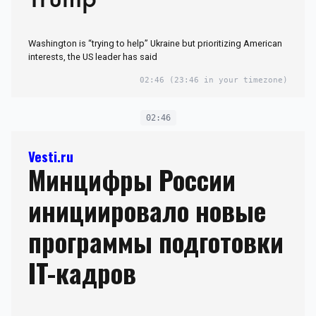
Washington is “trying to help” Ukraine but prioritizing American
interests, the US leader has said
02:46
(23:46 in your timezone)
02:46
Vesti.ru
Минцифры России
инициировало новые
программы подготовки
IT-кадров