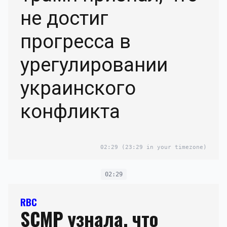
не достиг
прогресса в
урегулировании
украинского
конфликта
02:29
(23:29 in your timezone)
02:29
RBC
SCMP узнала, что