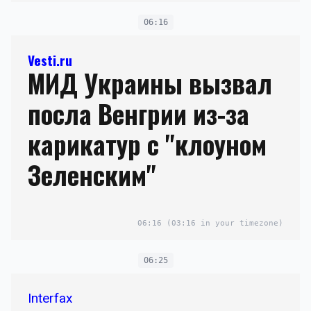
06:16
Vesti.ru
МИД Украины вызвал
посла Венгрии из-за
карикатур с "клоуном
Зеленским"
06:16
(03:16 in your timezone)
06:25
Interfax