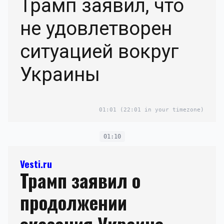
Трамп заявил, что
не удовлетворен
ситуацией вокруг
Украины
01:01
(22:01 in your timezone)
01:10
Vesti.ru
Трамп заявил о
продолжении