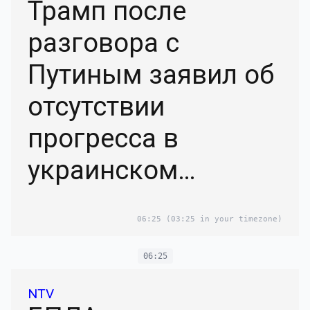
Трамп после
разговора с
Путиным заявил об
отсутствии
прогресса в
украинском
урегулировании
06:25
(03:25 in your timezone)
06:25
NTV