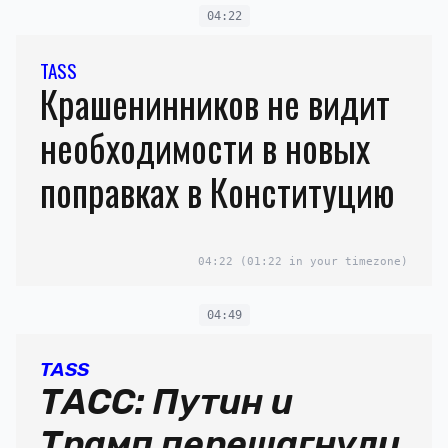
04:22
TASS
Крашенинников не видит
необходимости в новых
поправках в Конституцию
04:22
(01:22 in your timezone)
04:49
TASS
ТАСС: Путин и
Трамп перешагнули