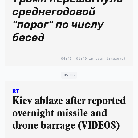
среднегодовой
"порог" по числу
бесед
04:49
(01:49 in your timezone)
05:06
RT
Kiev ablaze after reported
overnight missile and
drone barrage (VIDEOS)