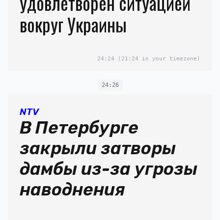
удовлетворен ситуацией
вокруг Украины
24:24
(21:24 in your timezone)
24:26
NTV
В Петербурге
закрыли затворы
дамбы из-за угрозы
наводнения