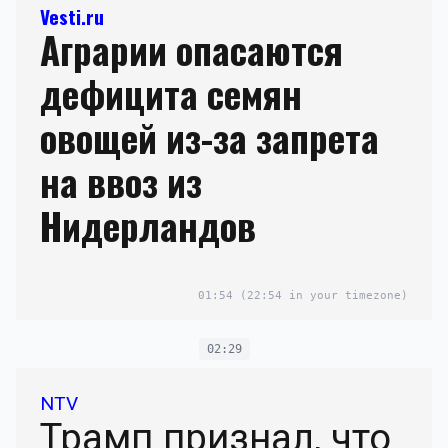
Vesti.ru
Аграрии опасаются
дефицита семян
овощей из-за запрета
на ввоз из
Нидерландов
01:54
(22:54 in your timezone)
02:29
NTV
Трамп признал, что