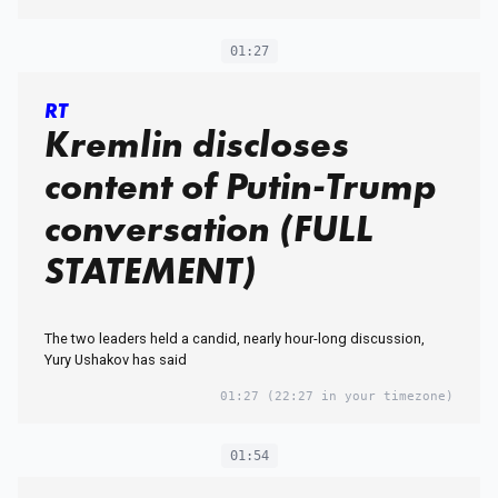
01:27
RT
Kremlin discloses
content of Putin-Trump
conversation (FULL
STATEMENT)
The two leaders held a candid, nearly hour-long discussion,
Yury Ushakov has said
01:27
(22:27 in your timezone)
01:54