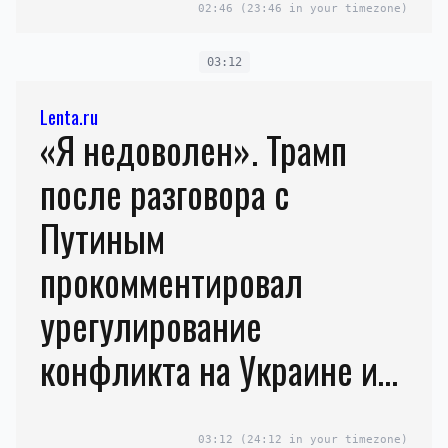
02:46
(23:46 in your timezone)
03:12
Lenta.ru
«Я недоволен». Трамп
после разговора с
Путиным
прокомментировал
урегулирование
конфликта на Украине и
поставки оружия Киеву
03:12
(24:12 in your timezone)