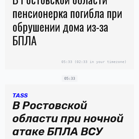
пенсионерка погибла при
обрушении дома из-за
БПЛА
05:33
(02:33 in your timezone)
05:33
TASS
В Ростовской
области при ночной
атаке БПЛА ВСУ