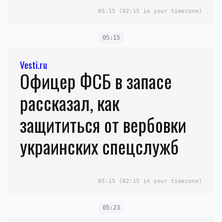
05:15
(02:15 in your timezone)
05:15
Vesti.ru
Офицер ФСБ в запасе
рассказал, как
защититься от вербовки
украинских спецслужб
05:15
(02:15 in your timezone)
05:23