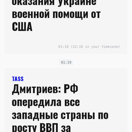
оказания Украине
военной помощи от
США
01:10
(22:10 in your timezone)
01:19
TASS
Дмитриев: РФ
опередила все
западные страны по
росту ВВП за