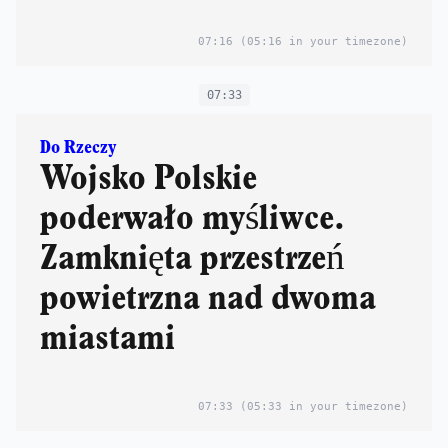
07:16
(05:16 in your timezone)
07:33
Do Rzeczy
Wojsko Polskie
poderwało myśliwce.
Zamknięta przestrzeń
powietrzna nad dwoma
miastami
07:33
(05:33 in your timezone)