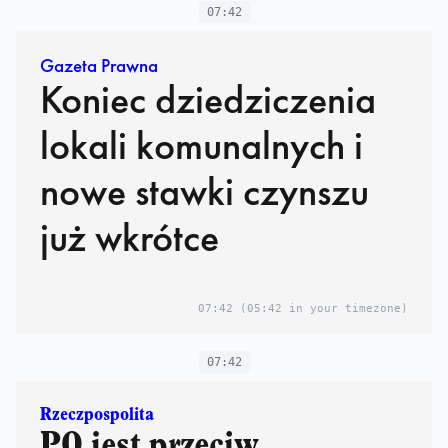
07:42
Gazeta Prawna
Koniec dziedziczenia
lokali komunalnych i
nowe stawki czynszu
już wkrótce
07:42
(05:42 in your timezone)
07:42
Rzeczpospolita
PO jest przeciw