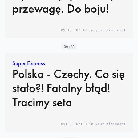
przewagę. Do boju!
09:17
(07:17 in your timezone)
09:23
Super Express
Polska - Czechy. Co się
stało?! Fatalny błąd!
Tracimy seta
09:23
(07:23 in your timezone)