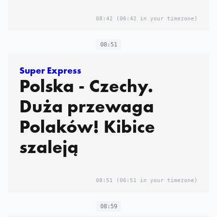
08:42
(06:42 in your timezone)
08:51
Super Express
Polska - Czechy.
Duża przewaga
Polaków! Kibice
szaleją
08:51
(06:51 in your timezone)
08:59