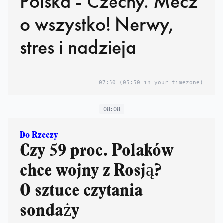
Polska - Czechy. Mecz
o wszystko! Nerwy,
stres i nadzieja
07:50
(05:50 in your timezone)
08:08
Do Rzeczy
Czy 59 proc. Polaków
chce wojny z Rosją?
O sztuce czytania
sondaży