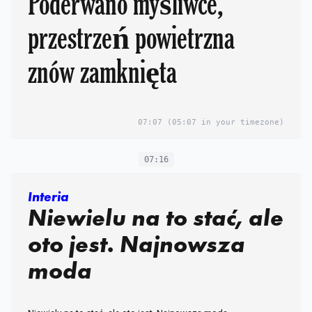
Poderwano myśliwce,
przestrzeń powietrzna
znów zamknięta
07:07
(05:07 in your timezone)
07:16
Interia
Niewielu na to stać, ale
oto jest. Najnowsza
moda