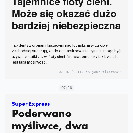
Tajemnice floty cieni.
Może się okazać dużo
bardziej niebezpieczna
Incydenty z dronami krążącymi nad lotniskami w Europie
Zachodniej sugerują, że do destabilizowania sytuacji mogą być
używane statki z tzw. floty cieni. Nie wiadomo, czy tak było, ale
jest taka możliwość.
07:16
(05:16 in your timezone)
07:16
Super Express
Poderwano
myśliwce, dwa