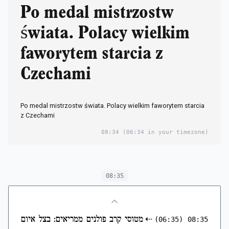
Po medal mistrzostw
świata. Polacy wielkim
faworytem starcia z
Czechami
Po medal mistrzostw świata. Polacy wielkim faworytem starcia
z Czechami
08:34
(06:34 in your timezone)
08:35
⇠
מטוסי קרב פולנים ממריאים: בצל איום
(06:35)
08:35