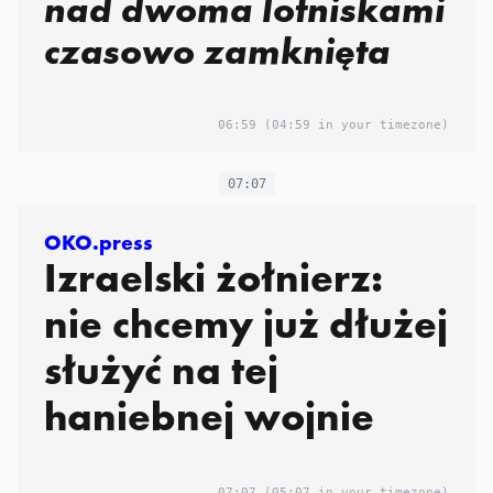
nad dwoma lotniskami
czasowo zamknięta
06:59
(04:59 in your timezone)
07:07
OKO.press
Izraelski żołnierz:
nie chcemy już dłużej
służyć na tej
haniebnej wojnie
07:07
(05:07 in your timezone)