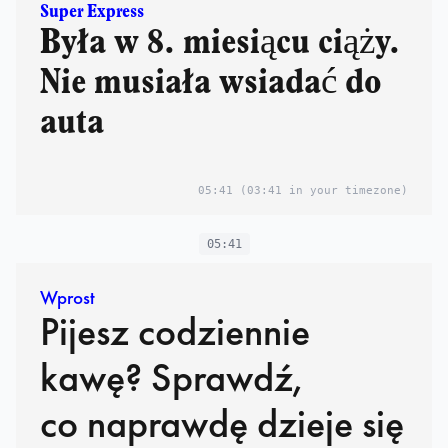
Super Express
Była w 8. miesiącu ciąży.
Nie musiała wsiadać do
auta
05:41
(03:41 in your timezone)
05:41
Wprost
Pijesz codziennie
kawę? Sprawdź,
co naprawdę dzieje się