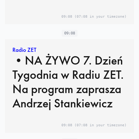
09:08
(07:08 in your timezone)
09:08
Radio ZET
•NA ŻYWO 7. Dzień
Tygodnia w Radiu ZET.
Na program zaprasza
Andrzej Stankiewicz
09:08
(07:08 in your timezone)