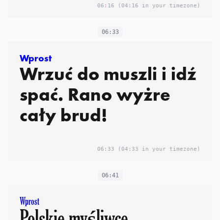
06:16
(04:16 in your timezone)
06:33
Wprost
Wrzuć do muszli i idź
spać. Rano wyżre
cały brud!
06:33
(04:33 in your timezone)
06:41
Wprost
Polskie myśliwce