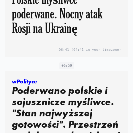
poderwane. Nocny atak
Rosji na Ukrainę
06:41
(04:41 in your timezone)
06:59
wPolityce
Poderwano polskie i
sojusznicze myśliwce.
"Stan najwyższej
gotowości". Przestrzeń