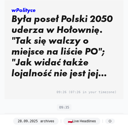
wPolityce
Była poseł Polski 2050
uderza w Hołownię.
"Tak się walczy o
miejsce na liście PO";
"Jak widać także
lojalność nie jest jej
silną stroną"
09:26
(07:26 in your timezone)
09:35
archives
Live Headlines
28
.
09
.
2025
Super Express