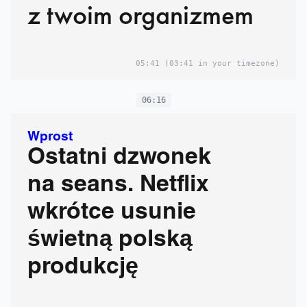
z twoim organizmem
05:41
(03:41 in your timezone)
06:16
Wprost
Ostatni dzwonek
na seans. Netflix
wkrótce usunie
świetną polską
produkcję