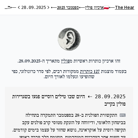
היום שבו טילים רוסיים פגעו בשגרירות פולין בקייב
The Hear
ארכיון פולין
ספטמבר 2025
⟵
28.09.2025
⟵
⟵
⟵
היום הקודם
היום הבא
זהו ארכיון כותרות ראשיות מ
פולין
מתאריך ה-
28.09.2025
.
בעמוד מוצגות
127
כותרות
ממקורות רבים, לפי סדר כרונולוגי, כפי
שהופיעו ונעלמו לאורך היום.
⇠
היום שבו טילים רוסיים פגעו בשגרירות
28.09.2025
פולין בקייב
התקשורת הפולנית ב-28 בספטמבר התמקדה בתחילה
⌨
בביטחון הלאומי, ודיווחה על הזנקת מטוסי קרב פולנים עקב
תקיפה רוסית על אוקראינה, נושא שחזר על עצמו בימים קודמים.
עד שעות אחר הצהריים המוקדמות, תשומת הלב עברה באופן