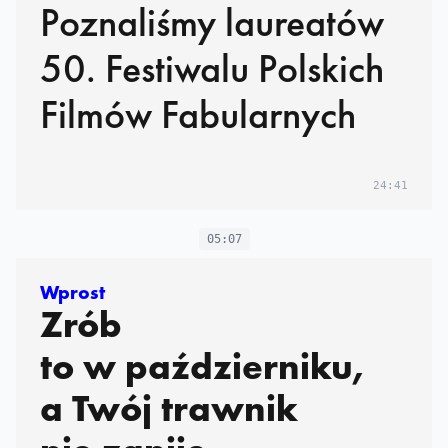
Poznaliśmy laureatów
50. Festiwalu Polskich
Filmów Fabularnych
24:41
05:07
Wprost
Zrób
to w październiku,
a Twój trawnik