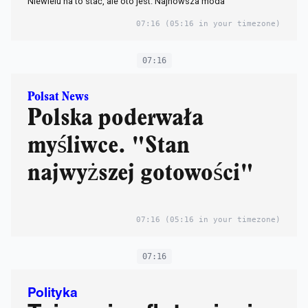
Niewielu na to stać, ale oto jest. Najnowsza moda
07:16
(05:16 in your timezone)
07:16
Polsat News
Polska poderwała
myśliwce. "Stan
najwyższej gotowości"
07:16
(05:16 in your timezone)
07:16
Polityka