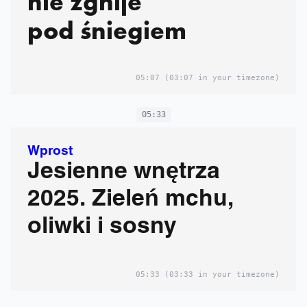
nie zgnije
pod śniegiem
05:07
(03:07 in your timezone)
05:33
Wprost
Jesienne wnętrza
2025. Zieleń mchu,
oliwki i sosny
05:33
(03:33 in your timezone)