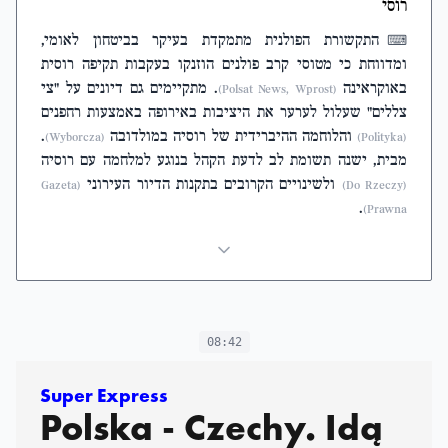
רוסי
התקשורת הפולנית מתמקדת בעיקר בביטחון לאומי,
⌨
ומדווחת כי מטוסי קרב פולנים הוזנקו בעקבות תקיפה רוסית
באוקראינה
. מתקיימים גם דיונים על "צי
(Polsat News, Wprost)
צללים" שעלול לערער את היציבות באירופה באמצעות רחפנים
והלוחמה ההיברידית של רוסיה במולדובה
.
(Wyborcza)
(Polityka)
מבית, ישנה תשומת לב לדעת הקהל בנוגע למלחמה עם רוסיה
ולשינויים הקרובים בתקנות הדיור העירוני
(Gazeta
(Do Rzeczy)
.
Prawna)
08:42
Super Express
Polska - Czechy. Idą