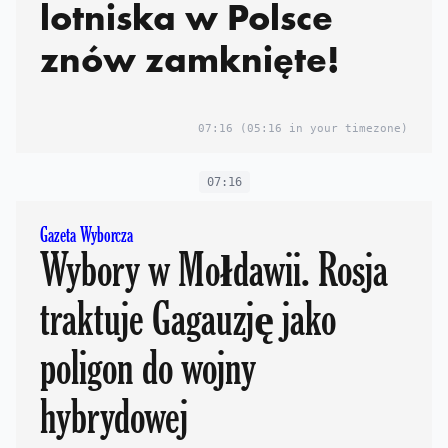
lotniska w Polsce
znów zamknięte!
07:16
(05:16 in your timezone)
07:16
Gazeta Wyborcza
Wybory w Mołdawii. Rosja
traktuje Gagauzję jako
poligon do wojny
hybrydowej