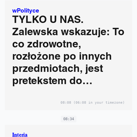
wPolityce
TYLKO U NAS.
Zalewska wskazuje: To
co zdrowotne,
rozłożone po innych
przedmiotach, jest
pretekstem do
agresywnej edukacji
08:08
(06:08 in your timezone)
seksualnej
08:34
Interia