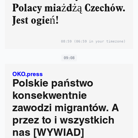
Polacy miażdżą Czechów.
Jest ogień!
08:59
(06:59 in your timezone)
09:08
OKO.press
Polskie państwo
konsekwentnie
zawodzi migrantów. A
przez to i wszystkich
nas [WYWIAD]