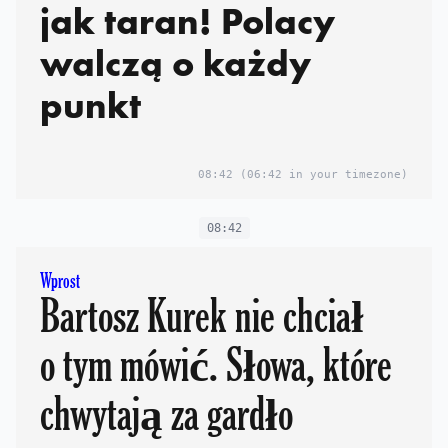
jak taran! Polacy
walczą o każdy
punkt
08:42
(06:42 in your timezone)
08:42
Wprost
Bartosz Kurek nie chciał
o tym mówić. Słowa, które
chwytają za gardło