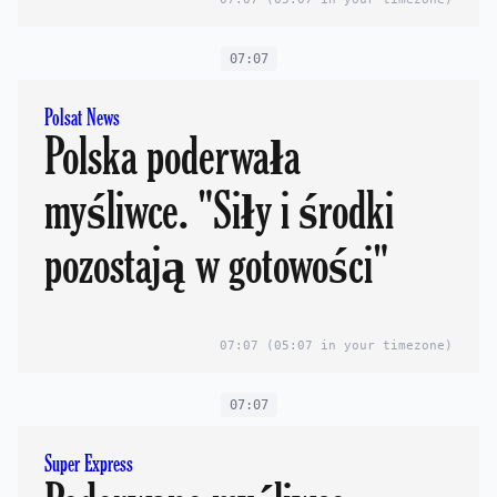
07:07
Polsat News
Polska poderwała
myśliwce. "Siły i środki
pozostają w gotowości"
07:07
(05:07 in your timezone)
07:07
Super Express