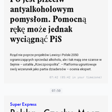
antyalkoholowym
pomysłom. Pomocną
rękę może jednak
wyciągnąć PiS
Rząd nie poprze projektów Lewicy i Polski 2050
ograniczających sprzedaż alkoholu, ale i tak mają one szanse w
Sejmie – ustaliła „Rzeczpospolita”. – Platforma ugruntowuje
swój wizerunek jako partia dziadersów – ocenia ekspert.
07:42
(05:42 in your timezone)
07:50
Super Express