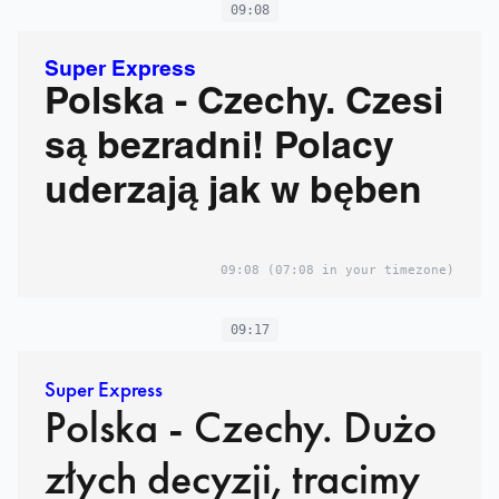
09:08
Super Express
Polska - Czechy. Czesi
są bezradni! Polacy
uderzają jak w bęben
09:08
(07:08 in your timezone)
09:17
Super Express
Polska - Czechy. Dużo
złych decyzji, tracimy