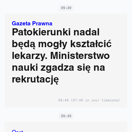
09:49
Gazeta Prawna
Patokierunki nadal
będą mogły kształcić
lekarzy. Ministerstwo
nauki zgadza się na
rekrutację
09:49
(07:49 in your timezone)
09:49
Onet