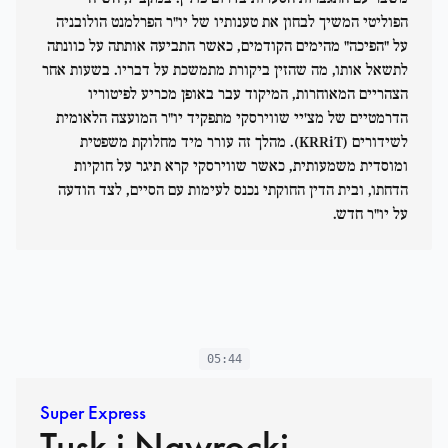
הפוליטי המשיך לבחון את טענותיו של יו"ר הפרלמנט הולובניה
על "הפיכה" מהימים הקודמים, כאשר התביעה אותתה על כוונתה
לתשאל אותו, מה שהזין ביקורת מתמשכת על דבריו. בשעות אחר
הצהריים המאוחרות, המיקוד עבר באופן מכריע לפיטוריו
הדרמטיים של מצ'יי שווירסקי מתפקיד יו"ר המועצה הלאומית
לשידורים (KRRiT). מהלך זה עורר מיד מחלוקת משפטית
ומוסדית משמעותית, כאשר שווירסקי קרא תיגר על חוקיות
הדחתו, ובית הדין החוקתי נכנס לעימות עם הסיים, לצד הודעה
על יו"ר חדש.
05:44
Super Express
Tusk i Nawrocki