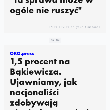
ogóle nie ruszyć"
07:09
(05:09 in your timezone)
07:09
OKO.press
1,5 procent na
Bąkiewicza.
Ujawniamy, jak
nacjonaliści
zdobywają