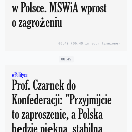
w Polsce. MSWiA wprost
o zagrożeniu
08:49
(06:49 in your timezone)
08:49
wPolityce
Prof. Czarnek do
Konfederacji: "Przyjmijcie
to zaproszenie, a Polska
będzie piękna, stabilna,