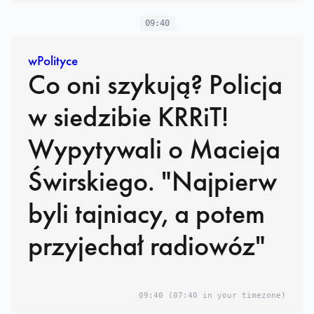
09:40
wPolityce
Co oni szykują? Policja
w siedzibie KRRiT!
Wypytywali o Macieja
Świrskiego. "Najpierw
byli tajniacy, a potem
przyjechał radiowóz"
09:40
(07:40 in your timezone)