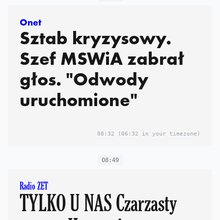
Onet
Sztab kryzysowy.
Szef MSWiA zabrał
głos. "Odwody
uruchomione"
08:32
(06:32 in your timezone)
08:49
Radio ZET
TYLKO U NAS Czarzasty