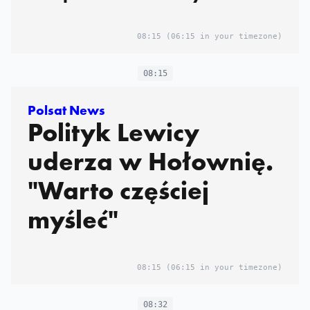
nieodpowiedzialny
08:15
(06:15 in your timezone)
08:15
Polsat News
Polityk Lewicy
uderza w Hołownię.
"Warto częściej
myśleć"
08:15
(06:15 in your timezone)
08:32