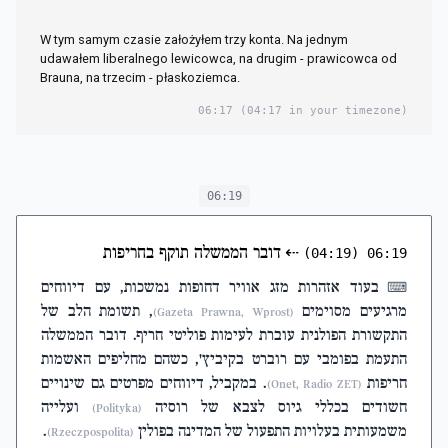
W tym samym czasie założyłem trzy konta. Na jednym
udawałem liberalnego lewicowca, na drugim - prawicowca od
Brauna, na trzecim - płaskoziemca.
06:17
(04:17 in your timezone)
06:19
⇠
דובר הממשלה תוקף בחריפות
(04:19)
06:19
בעוד אזהרות מזג אוויר דחופות נמשכות, עם דיווחים
⌨
מרגיעים מסוימים
, תשומת הלב של
(Gazeta Prawna, Wprost)
התקשורת הפולנית עוברת לעימות פוליטי חריף. דובר הממשלה
התעמת בפומבי עם רוברט בקיביץ', כשהם מחליפים האשמות
חריפות
. במקביל, דיווחים מפרטים גם שינויים
(Onet, Radio ZET)
חשודים בכללי גיוס לצבא של רוסיה
ועלייה
(Polityka)
משמעותית בעלויות התפעול של המדינה בפולין
.
(Rzeczpospolita)