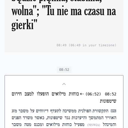
wolna"; "Tu nie ma czasu na
gierki"
08:49
(06:49 in your timezone)
08:52
⇠
כוחות מילואים הופעלו למצב חירום
(06:52)
08:52
שיטפונות
התקשורת הפולנית ממשיכה לתעדף דיווחים על משבר מזג
⌨
האוויר המתמשך והיערכות נגד שיטפונות, כאשר משרד הפנים
והמינהל
מפעיל כוחות מילואים ומכנס מטה משבר
(MSWiA)