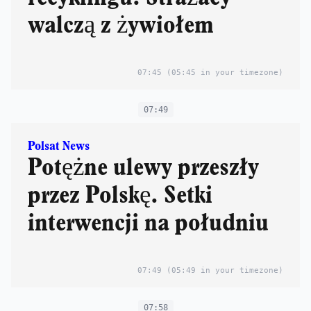
walczą z żywiołem
07:45
(05:45 in your timezone)
07:49
Polsat News
Potężne ulewy przeszły
przez Polskę. Setki
interwencji na południu
07:49
(05:49 in your timezone)
07:58