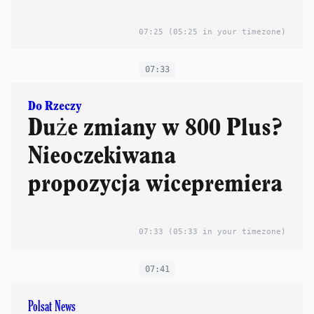
07:25
(05:25 in your timezone)
07:33
Do Rzeczy
Duże zmiany w 800 Plus?
Nieoczekiwana
propozycja wicepremiera
07:33
(05:33 in your timezone)
07:41
Polsat News