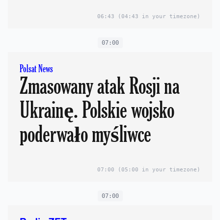
wiem, czy to nie jest
temat dla komisji
06:43
(04:43 in your timezone)
śledczej
07:00
Polsat News
Zmasowany atak Rosji na
Ukrainę. Polskie wojsko
poderwało myśliwce
07:00
(05:00 in your timezone)
07:00