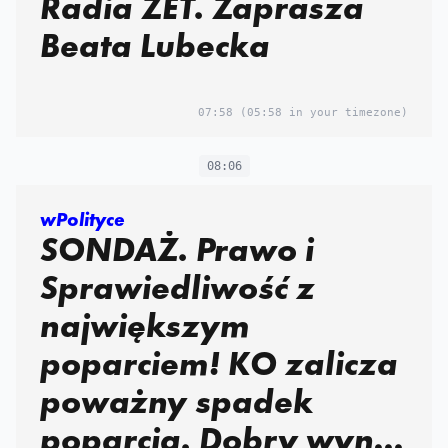
Radia ZET. Zaprasza
Beata Lubecka
07:58
(05:58 in your timezone)
08:06
wPolityce
SONDAŻ. Prawo i
Sprawiedliwość z
największym
poparciem! KO zalicza
poważny spadek
poparcia. Dobry wynik