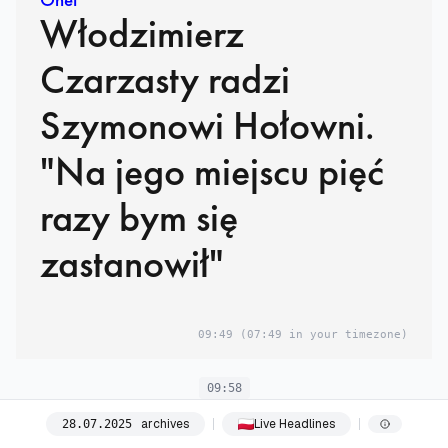
Włodzimierz
Czarzasty radzi
Szymonowi Hołowni.
"Na jego miejscu pięć
razy bym się
zastanowił"
09:49
(07:49 in your timezone)
09:58
archives
Live Headlines
28
.
07
.
2025
Onet