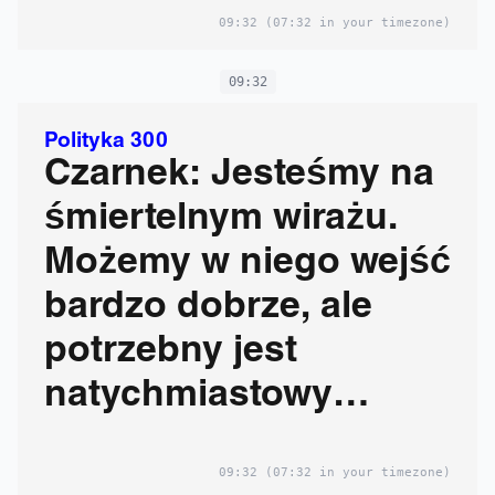
09:32
(07:32 in your timezone)
09:32
Polityka 300
Czarnek: Jesteśmy na
śmiertelnym wirażu.
Możemy w niego wejść
bardzo dobrze, ale
potrzebny jest
natychmiastowy
upadek tego rządu
09:32
(07:32 in your timezone)