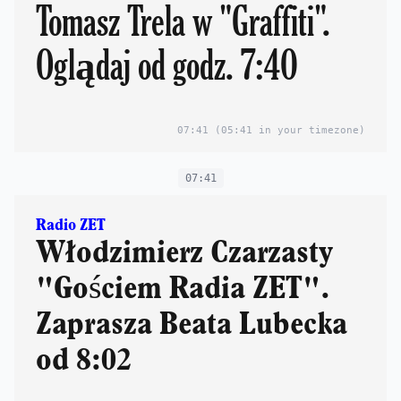
Tomasz Trela w "Graffiti".
Oglądaj od godz. 7:40
07:41
(05:41 in your timezone)
07:41
Radio ZET
Włodzimierz Czarzasty
"Gościem Radia ZET".
Zaprasza Beata Lubecka
od 8:02