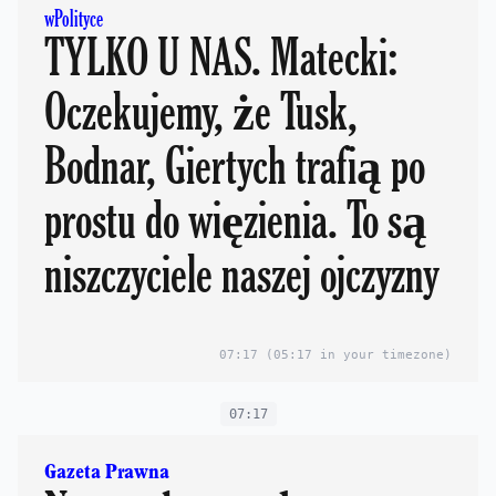
wPolityce
TYLKO U NAS. Matecki:
Oczekujemy, że Tusk,
Bodnar, Giertych trafią po
prostu do więzienia. To są
niszczyciele naszej ojczyzny
07:17
(05:17 in your timezone)
07:17
Gazeta Prawna