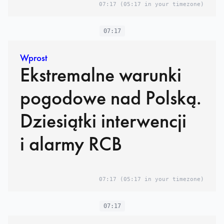
07:17
(05:17 in your timezone)
07:17
Wprost
Ekstremalne warunki
pogodowe nad Polską.
Dziesiątki interwencji
i alarmy RCB
07:17
(05:17 in your timezone)
07:17