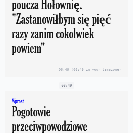
poucza Hołownię.
"Zastanowiłbym się pięć
razy zanim cokolwiek
powiem"
08:49
(06:49 in your timezone)
08:49
Wprost
Pogotowie
przeciwpowodziowe