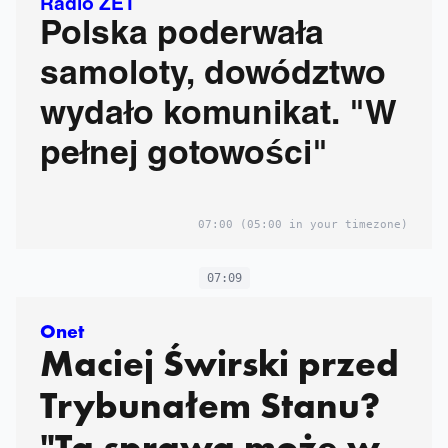
Radio ZET
Polska poderwała
samoloty, dowództwo
wydało komunikat. "W
pełnej gotowości"
07:00
(05:00 in your timezone)
07:09
Onet
Maciej Świrski przed
Trybunałem Stanu?
"Ta sprawa może w