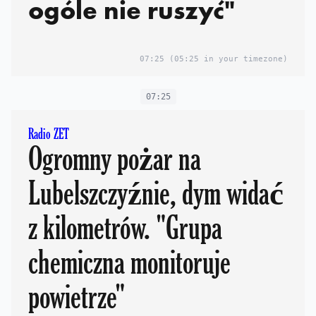
ogóle nie ruszyć"
07:25
(05:25 in your timezone)
07:25
Radio ZET
Ogromny pożar na
Lubelszczyźnie, dym widać
z kilometrów. "Grupa
chemiczna monitoruje
powietrze"