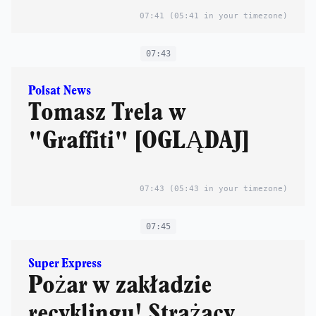
07:41
(05:41 in your timezone)
07:43
Polsat News
Tomasz Trela w
"Graffiti" [OGLĄDAJ]
07:43
(05:43 in your timezone)
07:45
Super Express
Pożar w zakładzie
recyklingu! Strażacy