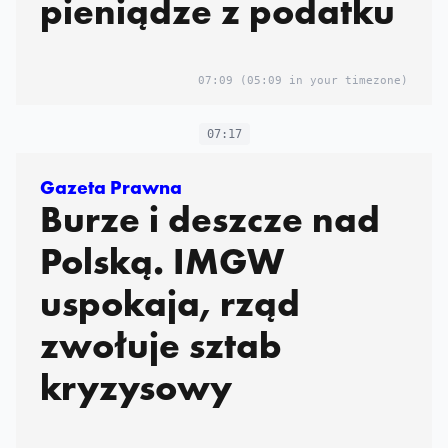
pieniądze z podatku
07:09
(05:09 in your timezone)
07:17
Gazeta Prawna
Burze i deszcze nad
Polską. IMGW
uspokaja, rząd
zwołuje sztab
kryzysowy