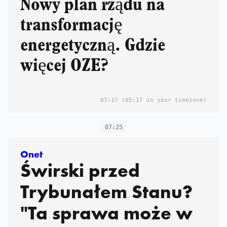
Nowy plan rządu na
transformację
energetyczną. Gdzie
więcej OZE?
07:17
(05:17 in your timezone)
07:25
Onet
Świrski przed
Trybunałem Stanu?
"Ta sprawa może w