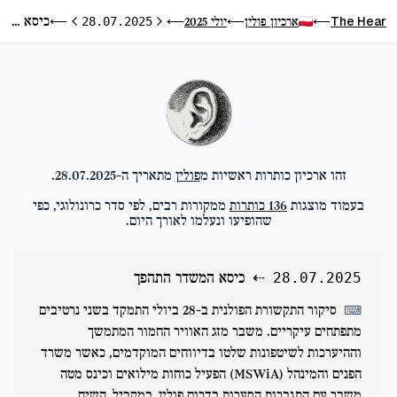
כיסא המשדר התהפך
The Hear
ארכיון פולין
יולי 2025
⟵
28.07.2025
⟵
⟵
⟵
היום הקודם
היום הבא
זהו ארכיון כותרות ראשיות מ
פולין
מתאריך ה-
28.07.2025
.
בעמוד מוצגות
136
כותרות
ממקורות רבים, לפי סדר כרונולוגי, כפי
שהופיעו ונעלמו לאורך היום.
⇠
כיסא המשדר התהפך
28.07.2025
סיקור התקשורת הפולנית ב-28 ביולי התמקד בשני נרטיבים
⌨
מתפתחים עיקריים. משבר מזג האוויר החמור המתמשך
וההיערכות לשיטפונות שלטו בדיווחים המוקדמים, כאשר משרד
הפנים והמינהל (MSWiA) הפעיל כוחות מילואים וכינס מטה
משבר עם התגברות הסערות בדרום פולין. במקביל, השיח