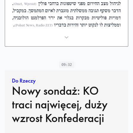
לניהול מצב החירום מפני שיטפונות ברחבי פולין
.
(Onet, Wprost)
הדבר משקף תגובה ממשלתית מוגברת לאיום המתמשך. במקביל,
דמויות פוליטיות מבקרות בגלוי את יו"ר הפרלמנט הולובניה,
וממליצות לו לנקוט יותר זהירות בדבריו
.
(Polsat News, Radio ZET)
09:32
Do Rzeczy
Nowy sondaż: KO
traci najwięcej, duży
wzrost Konfederacji