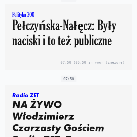
Polityka 300
Pełczyńska-Nałęcz: Były
naciski i to też publiczne
07:58
(05:58 in your timezone)
07:58
Radio ZET
NA ŻYWO
Włodzimierz
Czarzasty Gościem