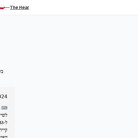
The Hear
⟵
בע
024
⌨
לשיא
קייר
האיר