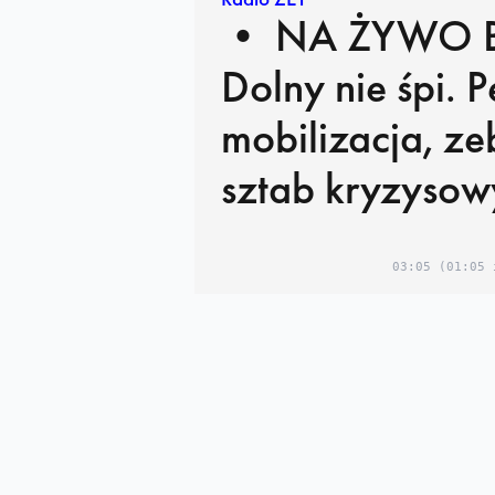
• NA ŻYWO Brzeg
Dolny nie śpi. P
mobilizacja, zeb
sztab kryzysow
03:05
(01:05 