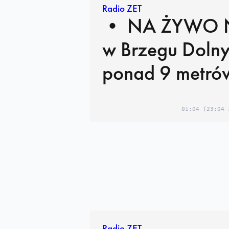
Radio ZET
• NA ŻYWO Nerwy
w Brzegu Dolny
ponad 9 metró
01:04
(23:04 
Radio ZET