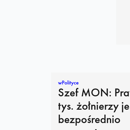
wPolityce
Szef MON: Pra
tys. żołnierzy je
bezpośrednio