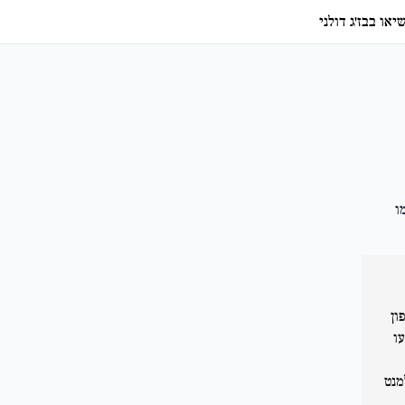
יאו בבז'ג דולני
ו
ון
ו
מנט