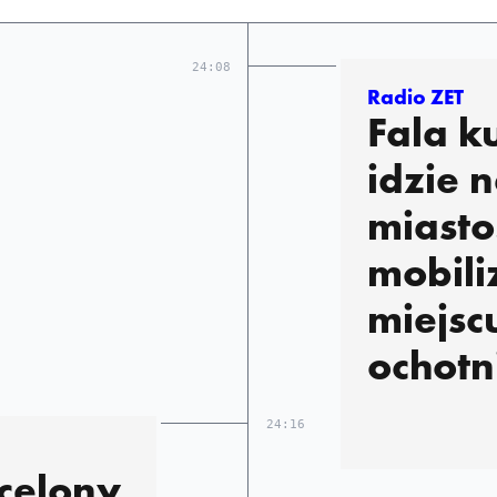
24:08
Radio ZET
Fala k
idzie 
miasto
mobili
miejsc
ochot
24:16
celony