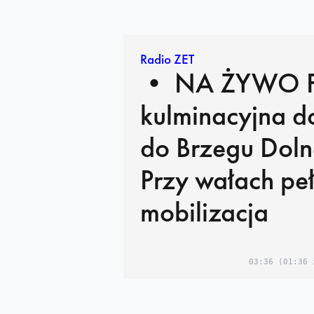
Radio ZET
• NA ŻYWO Fala
kulminacyjna d
do Brzegu Doln
Przy wałach pe
mobilizacja
03:36
(01:36 