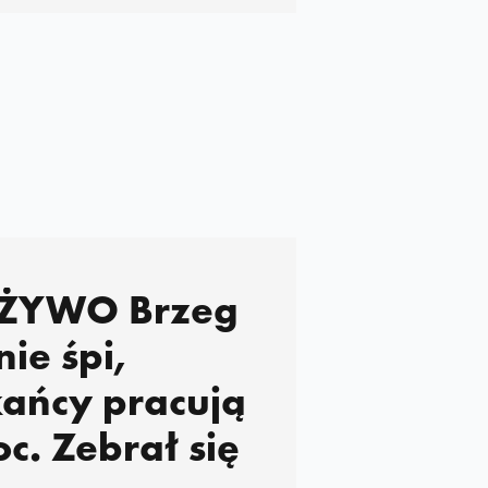
ie śpi,
ańcy pracują
oc. Zebrał się