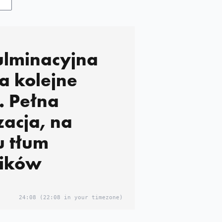
ulminacyjna
na kolejne
. Pełna
zacja, na
u tłum
ników
24:08
(22:08 in your timezone)