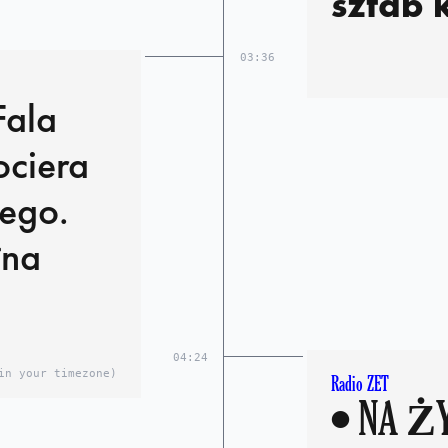
sztab
03:36
ociera
ego.
łna
04:24
in your timezone)
Radio ZET
• NA ŻYWO Fala dotarła