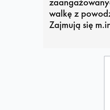
zaangażowany
walkę z powodz
Zajmują się m.i
umacnianiem w