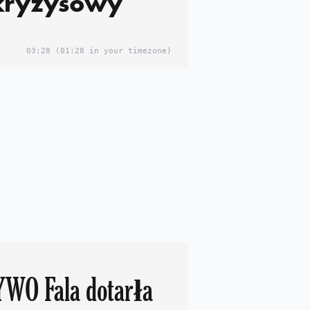
 kryzysowy
03:28
(01:28 in your timezone)