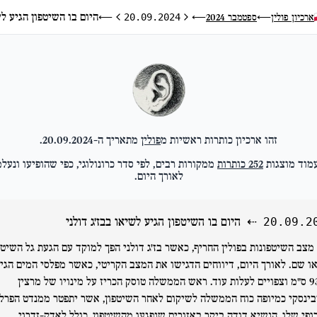
היום בו השיטפון הגיע לש
ארכיון פולין
ספטמבר 2024
⟵
20.09.2024
⟵
⟵
היום הקודם
היום הבא
זהו ארכיון כותרות ראשיות מ
פולין
מתאריך ה-
20.09.2024
.
מוד מוצגות
252
כותרות
ממקורות רבים, לפי סדר כרונולוגי, כפי שהופיעו ונעלמ
לאורך היום.
⇠
היום בו השיטפון הגיע לשיאו בבז'ג דולני
20.09.2
מצב השיטפונות בפולין החריף, כאשר בז'ג דולני הפך למוקד עם הגעת גל השיטפ
ו שם. לאורך היום, דיווחים הדגישו את המצב הקריטי, כאשר מפלסי המים הגיע
ל-933 ס"מ וצפויים לעלות עוד. ראש הממשלה טוסק הכריז על מינויו של מרצין
בינסקי כמיופה כוח הממשלה לשיקום לאחר השיטפון, אשר יתפטר ממנדט הפרל
ופי שלו. הנשיא דודה ביקר באזורים שנפגעו מהשיטפון, כולל לאדק-זדרוי.