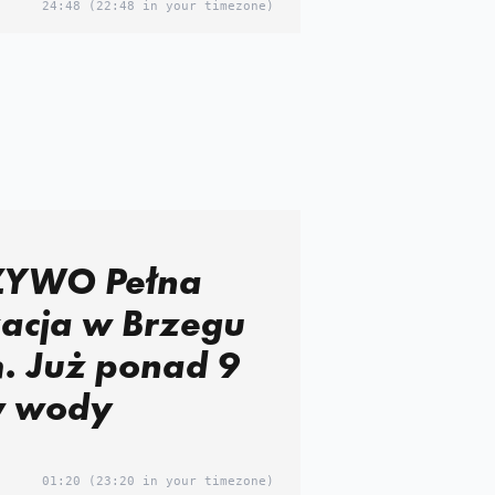
24:48
(22:48 in your timezone)
zacja w Brzegu
. Już ponad 9
w wody
01:20
(23:20 in your timezone)