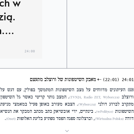
ch w
ią.
n.
ałów
24:00
⇠
מאבק השיטפונות של ורוצלב מתעצם
(22:01)
24:01
העיתונים מדווחים על מצב השיטפונות המתמשך בפולין, עם דגש על
⌨
ורוצלב
. המצב נותר קריטי כאשר גל השיטפון
(TVN24, Radio ZET, Wyborcza)
מתקרב לברז'ג דולני
. הצבא מעורב באופן פעיל במאמצי מניעת
(Wyborcza)
השיטפונות
. בינתיים, יז'י אובשיאק כתב מכתב המבקר את הנשיא
(wPolityce)
דודה
, וברצלונה ספגה הפסד מפתיע בליגת האלופות
.
(Onet)
(Wirtualna Polska)