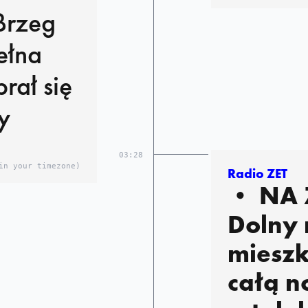
ełna
rał się
y
03:28
in your timezone)
Radio ZET
• NA ŻYWO Brzeg
Dolny n
mieszk
całą n