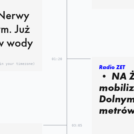
m. Już
w wody
01:20
in your timezone)
Radio ZET
• NA ŻYWO Pełna
mobili
Dolnym
metró
03:05