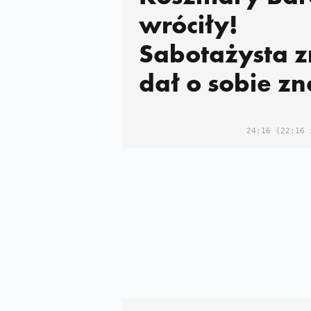
wróciły!
Sabotażysta 
dał o sobie zn
24:16
(22:16 