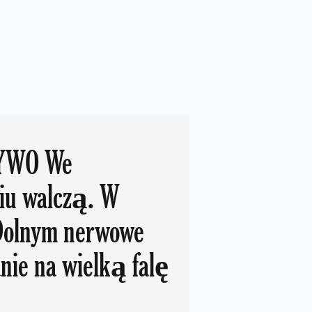
iu walczą. W
Dolnym nerwowe
nie na wielką falę