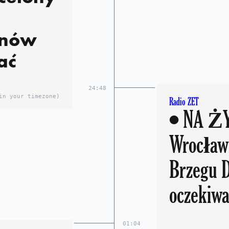
znów
ać
24:48
in your timezone)
Radio ZET
• NA ŻYWO We
Wrocław
Brzegu 
oczekiwa
01:04