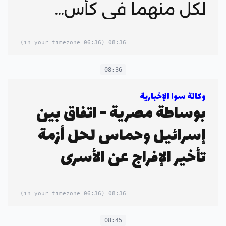
لكل منهما في كأس...
(06:36 in your timezone)
08:36
08:36
وكالة سوا الإخبارية
بوساطة مصرية - اتفاق بين
إسرائيل وحماس لحل أزمة
تأخير الإفراج عن الأسرى
(06:36 in your timezone)
08:36
08:45