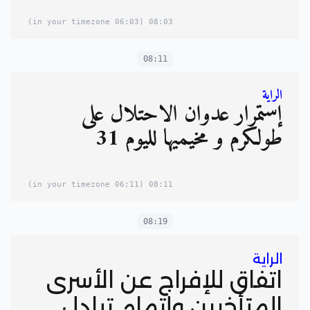
(06:03 in your timezone)
08:03
08:11
الراية
إستمرار عدوان الاحتلال على
طولكرم و مخيميها لليوم 31
(06:11 in your timezone)
08:11
08:19
الراية
اتفاق للإفراج عن الأسرى
المتأخرين وإتمام تبادل