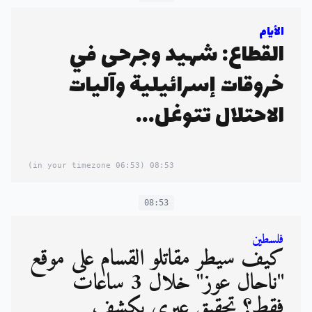
الأيام
القطاع: شهيد وجرحى في
خروقات إسرائيلية وآليات
الاحتلال تتوغل...
(06:53 in your timezone)
08:53
08:53
فلسطين
كيف سيطر مقاتلو القسَّام على موقع
"ناحال عوز" خلال 3 ساعات
فقط؟ تحقيق عبري يكشف