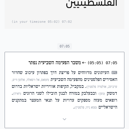
الفلسطينيين
(05:02 in your timezone)
07:02
07:05
⇠
משבר הפעימה השביעית נפתר
(05:05)
07:05
העיתונים מדווחים על פריצת דרך בפתרון עיכוב שחרור
⌨
האסירים הפלסטינים מהפעימה השביעית
(חמאס, אל-רסאלה, אלוטן וויס,
. במקביל, תקיפות אוויריות ישראליות בדרום
ערבי21, אולטרה פלסטין)
דמשק
ובבעלבק במזרח לבנון הובילו לשני הרוגים
.
(מען)
(ראיה)
רופאים מעזה מספקים עדויות על תנאי המעצר במתקנים
הישראליים
.
(סמא ניוז, פלסטין)