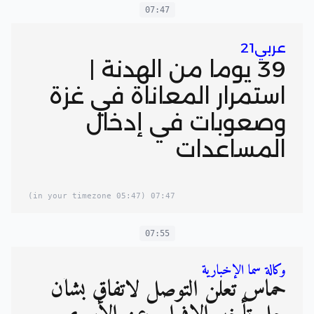
07:47
عربي21
39 يوما من الهدنة |
استمرار المعاناة في غزة
وصعوبات في إدخال
المساعدات
(05:47 in your timezone)
07:47
07:55
وكالة سما الإخبارية
حماس تعلن التوصل لاتفاق بشأن