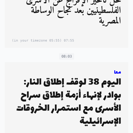
حل تأخير الإفراج عن الأسرى
الفلسطينيين بعد نجاح الوساطة
المصرية
(05:55 in your timezone)
07:55
08:03
معا
اليوم 38 لوقف إطلاق النار:
بوادر لإنهاء أزمة إطلاق سراح
الأسرى مع استمرار الخروقات
الإسرائيلية