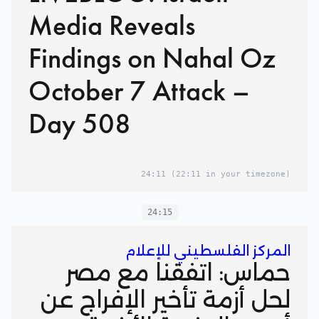
Media Reveals
Findings on Nahal Oz
October 7 Attack –
Day 508
24:11
(22:11 in your timezone)
24:15
المركز الفلسطيني للإعلام
حماس: اتفقنا مع مصر
لحل أزمة تأخير الإفراج عن