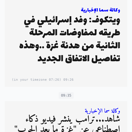
وكالة سما الإخبارية
ويتكوف: وفد إسرائيلي في
طريقه لمفاوضات المرحلة
الثانية من هدنة غزة ..وهذه
تفاصيل الاتفاق الجديد
(07:26 in your timezone)
09:26
09:35
وكالة سما الإخبارية
شاهد...ترامب ينشر فيديو ذكاء
اصطناعي عن "غزة ما بعد الحرب"