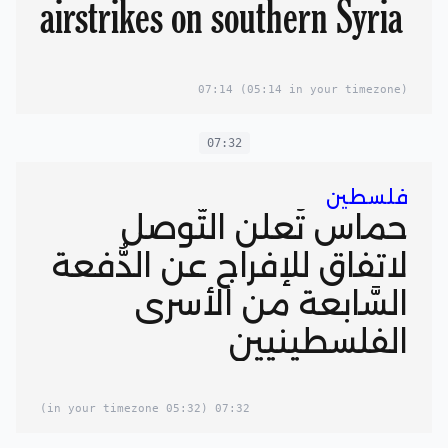
airstrikes on southern Syria
07:14
(05:14 in your timezone)
07:32
فلسطين
حماس تُعلن التَّوصل
لاتفاق للإفراج عن الدُّفعة
السَّابعة من الأسرى
الفلسطينيين
(05:32 in your timezone)
07:32