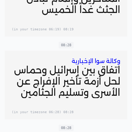
الجثث غداً الخميس
(06:19 in your timezone)
08:19
08:28
وكالة سوا الإخبارية
اتفاق بين إسرائيل وحماس
لحل أزمة تأخير الإفراج عن
الأسرى وتسليم الجثامين
(06:28 in your timezone)
08:28
08:28