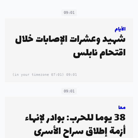
09:01
الأيام
شهيد وعشرات الإصابات خلال
اقتحام نابلس
(07:01 in your timezone)
09:01
09:01
معا
38 يوما للحرب: بوادر لإنهاء
أزمة إطلاق سراح الأسرى