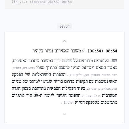
(06:53 in your timezone)
08:53
08:54
⇠
משבר האסירים נפתר בקהיר
(06:54)
08:54
העיתונים מדווחים על פריצת דרך במשבר שחרור האסירים,
⌨
כאשר חמאס וישראל הגיעו להסכם בתיווך מצרי
(סמא ניוז, פלסווא,
. ההפרות הישראליות של הפסקת
רשת חדשות פלסטין, מען, אלוטן וויס)
האש נמשכות עם תקיפות בדרום סוריה שגרמו למותם של שניים
, בעוד הפעילות הצבאית מתרחבת בצפון הגדה
(פיק אנגלית, קודס ניוז)
המערבית
. ההפוגה הגיעה ליומה ה-39 תוך אתגרים
(ראיה מדיה)
מתמשכים באספקת הסיוע
.
(ערבי21)