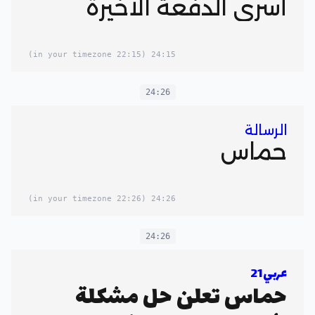
أسرى الدفعة الأخيرة
(22:15 in your timezone)
24:15
24:26
الرسالة
حماس
(22:26 in your timezone)
24:26
24:26
عربي21
حماس تعلن حل مشكلة