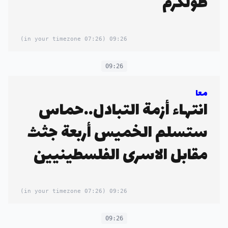
طولكرم
(07:26 in your timezone)
09:26
09:26
معا
انتهاء أزمة التبادل..حماس
ستسلم الخميس أربعة جثث
مقابل الاسرى الفلسطينيين
(07:26 in your timezone)
09:26
09:26