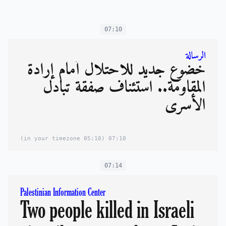
07:10
الرسالة
خضوع جديد للاحتلال أمام إرادة
المقاومة.. استئناف صفقة تبادل
الأسرى
(05:10 in your timezone)
07:10
07:14
Palestinian Information Center
Two people killed in Israeli