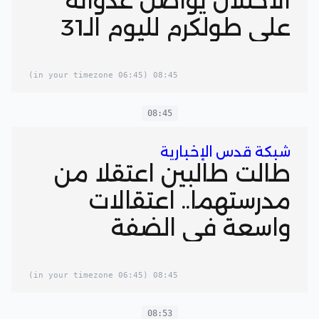
الاحتلال يُواصل عدوانه
على طولكرم لليوم الـ31
(06:45 in your timezone)
08:45
08:45
شبكة قدس الإخبارية
طالت طالبين اعتقلا من
مدرستهما.. اعتقالات
واسعة في الضفة
(06:45 in your timezone)
08:45
08:53