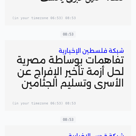
(06:53 in your timezone)
08:53
08:53
شبكة فلسطين الإخبارية
تفاهمات بوساطة مصرية
لحل أزمة تأخير الإفراج عن
الأسرى وتسليم الجثامين
(06:53 in your timezone)
08:53
08:53