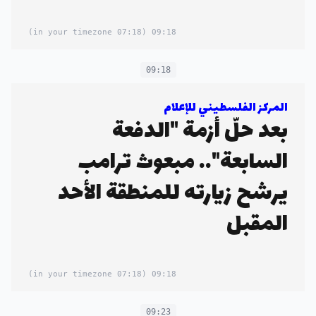
(07:18 in your timezone)
09:18
09:18
المركز الفلسطيني للإعلام
بعد حلّ أزمة "الدفعة
السابعة".. مبعوث ترامب
يرشح زيارته للمنطقة الأحد
المقبل
(07:18 in your timezone)
09:18
09:23