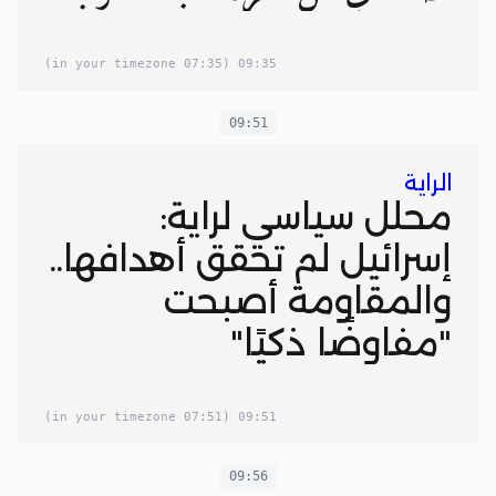
(07:35 in your timezone)
09:35
09:51
الراية
محلل سياسي لراية:
إسرائيل لم تحقق أهدافها..
والمقاومة أصبحت
"مفاوضًا ذكيًا"
(07:51 in your timezone)
09:51
09:56