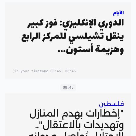
الأيام
الدوري الإنكليزي: فوز كبير
ينقل تشيلسي للمركز الرابع
وهزيمة أستون...
(06:45 in your timezone)
08:45
08:45
فلسطين
"إخطارات بهدم المنازل
وتهديدات بالاعتقال"..