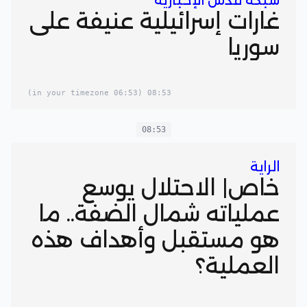
شبكة قدس الإخبارية
غارات إسرائيلية عنيفة على
سوريا
(06:53 in your timezone)
08:53
08:53
الراية
خاص| الاحتلال يوسع
عملياته شمال الضفة.. ما
هو مستقبل وأهداف هذه
العملية؟