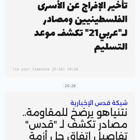
تأخير الإفراج عن الأسرى
الفلسطينيين ومصادر
لـ"عربي21" تكشف موعد
التسليم
(22:26 in your timezone)
24:26
24:26
شبكة قدس الإخبارية
نتنياهو يرضخ للمقاومة..
مصادر تكشف لـ "قدس"
تفاصيل اتفاق حل أزمة