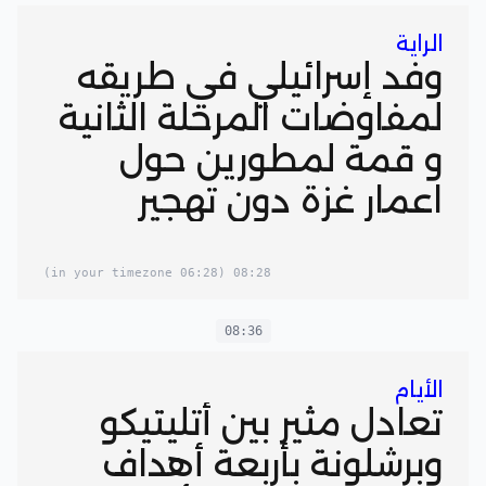
الراية
وفد إسرائيلي في طريقه
لمفاوضات المرحلة الثانية
و قمة لمطورين حول
اعمار غزة دون تهجير
(06:28 in your timezone)
08:28
08:36
الأيام
تعادل مثير بين أتليتيكو
وبرشلونة بأربعة أهداف