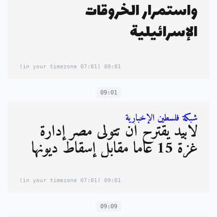
واستمرار الخروقات
الإسرائيلية
(07:01 in your timezone)
09:01
09:01
شبكة فلسطين الإخبارية
لابيد يقترح أن تتولى مصر إدارة
غزة 15 عاما مقابل إسقاط ديونها
(07:01 in your timezone)
09:01
09:09