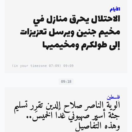
الأيام
الاحتلال يحرق منازل في
مخيم جنين ويرسل تعزيزات
إلى طولكرم ومخيميها
(07:09 in your timezone)
09:09
09:18
فلسطين
ألوية النَّاصر صلاح الدين تقرِّر تسليم
جثة أسير صهيوني غدًا الخميس..
وهذه التَّفاصيل