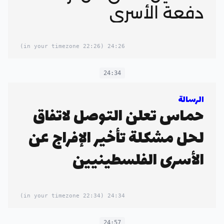
دفعة الأسرى
(22:26 in your timezone)
24:26
24:34
الرسالة
حماس تعلن التوصل لاتفاق
لحل مشكلة تأخير الإفراج عن
الأسرى الفلسطينيين
(22:34 in your timezone)
24:34
24:57