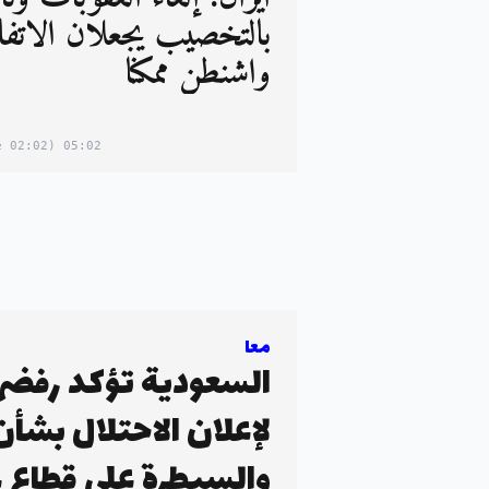
بالتخصيب يجعلان الاتف
واشنطن ممكنا
(02:02 in your timezone)
05:02
معا
السعودية تؤكد رفضها
لإعلان الاحتلال بشأن
والسيطرة على قطاع غ