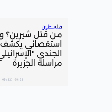
فلسطين
من قتل شيرين؟ وث
استقصائي يكشف ه
الجندي "الإسرائيلي
مراسلة الجزيرة
(05:22 in your timezone)
08:22