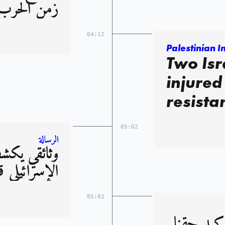
زمن الحرب
04:12
Palestinian 
Two Isr
injured
resista
05:02
الرسالة
وثائقي يكش
الإسرائيلي ق
05:02
أكيد حقنا