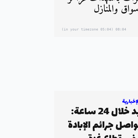
سواق والمنازل
(05:04 in your timezone)
08:04
خبارية
100 شهيد خلال 24 ساعة:
واصل جرائم الإبادة