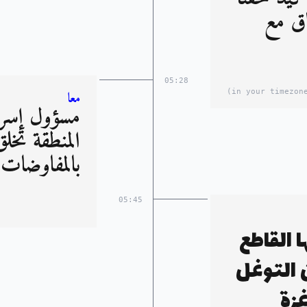
اق مع
05:28
معا
مسؤول إسرائ
المنطقة تخل
بالمفاوضات
05:45
 القاطع
 التوغل
زة