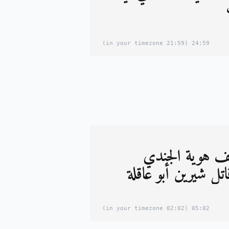
(21:59 in your timezone)
24:59
ف هوية الجندي
اتل شيرين أبو عاقلة
(02:02 in your timezone)
05:02