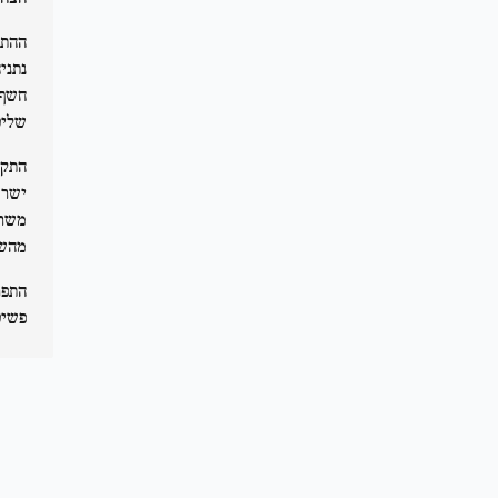
ההתפ
נתני
חשף 
שליט
התקש
מהשי
התפר
פשיט