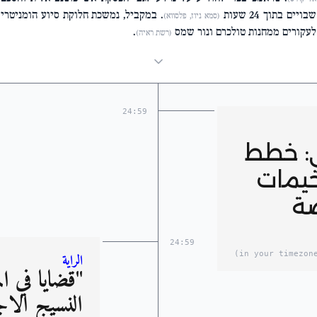
שבויים בתוך 24 שעות
. במקביל, נמשכת חלוקת סיוע הומניטרי
(סמא ניוז, פלסווא)
לעקורים ממחנות טולכרם ונור שמס
.
(רשת ראיה)
24:59
ي: خطط
خيمات
ة
24:59
الراية
"قضايا في ال
النسيج الاج