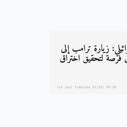
يلي: زيارة ترامب إلى
ق فرصة لتحقيق اختراق
(02:28 in your timezone)
05:28