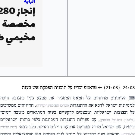
الراية
مخصصة لل
مخيمي طو
⇠
טראמפ יכריז על תוכנית הפסקת אש בעזה
(21:08)
24:08
העיתונים מדווחים על חמאס המסגיר את מבצע ג'נין כתגובה חזקה
⌨
לניסיונות ישראל לדכא את ההתנגדות
. הדיווחים ממשיכים
(המרכז הפלסטיני למידע)
על הפצצות ישראליות ומבצעים קרקעיים בעזה המתוארים כ"טבח דמים"
, עם פעולות התנגדות המכוונות כלפי כוחות ישראליים
(פלסטין, כרוניקל פלסטין)
ברפיח, שם ישראל מודה בפציעת ארבעה חיילים והריגת כלב צבאי
(רשת חדשות
. טראמפ צפוי להודיע על מידע לגבי הפסקת אש פוטנציאלית והסכם
אל-קודס)