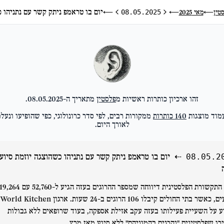
יום בו טראמפ ניתק קשר עם נתניהו 
טין
מאי 2025
⟵
08.05.2025
⟵
⟵
היום הקודם
היום הבא
זהו ארכיון כותרות ראשיות מ
פלסטין
מתאריך ה-
08.05.2025
.
מוד מוצגות
140
כותרות
ממקורות רבים, לפי סדר כרונולוגי, כפי שהופיעו ונעלמ
לאורך היום.
⇠
יום בו טראמפ ניתק קשר עם נתניהו כשהוצגה יוזמת סיוע
08.05.2
התקשורת הפלסטינית דיווחה שמספר ההרוגים בעזה הגיע ל-52,760 
פצועים, כאשר בתי החולים קיבלו 106 הרוגים ב-24 שעות. ארגון World Kitchen
ע על השעיית פעילותו בעזה עקב אזילת אספקה, בעוד שרופאים ללא גבולות
רו שפלסטינים "נהרגים בהמוניהם" ללא סיוע מאז מרץ.