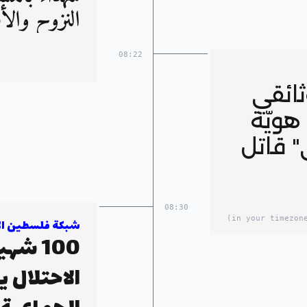
النزوح والأ
08:22
ائقي
ويّة
" قاتل
08:30
شبكة فلسطين الإ
الاحتلال ي