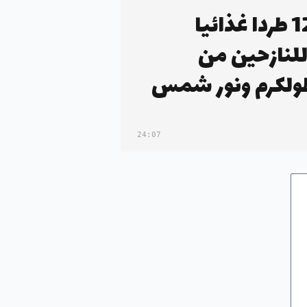
إنجاز 1280 طردا غذائيا
نازحين من
لكرم ونور شمس
24:07