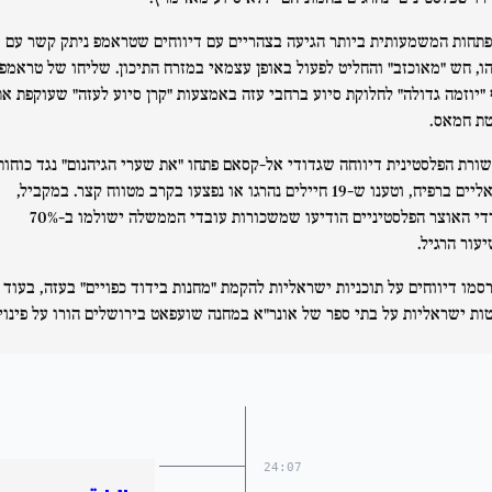
תחות המשמעותית ביותר הגיעה בצהריים עם דיווחים שטראמפ ניתק קשר עם
הו, חש "מאוכזב" והחליט לפעול באופן עצמאי במזרח התיכון. שליחו של טראמפ
"יוזמה גדולה" לחלוקת סיוע ברחבי עזה באמצעות "קרן סיוע לעזה" שעוקפת את
ת חמאס.
ורת הפלסטינית דיווחה שגדודי אל-קסאם פתחו "את שערי הגיהנום" נגד כוחות
ישראליים ברפיח, וטענו ש-19 חיילים נהרגו או נפצעו בקרב מטווח קצר. במקביל,
משרדי האוצר הפלסטיניים הודיעו שמשכורות עובדי הממשלה ישולמו ב-70%
עור הרגיל.
סמו דיווחים על תוכניות ישראליות להקמת "מחנות בידוד כפויים" בעזה, בעוד
ות ישראליות על בתי ספר של אונר"א במחנה שועפאט בירושלים הורו על פינויי
24:07