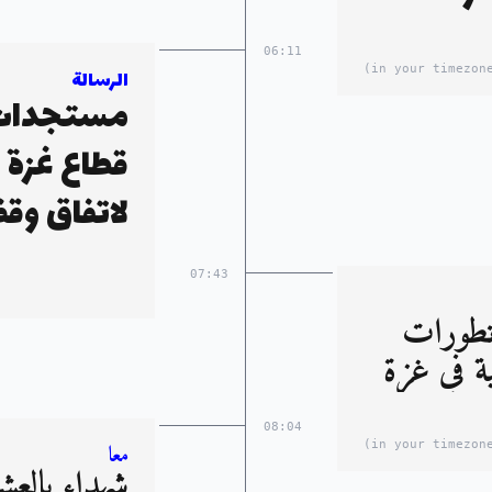
06:11
الرسالة
مستجدات ح
قطاع غزة 
لاتفاق وقف
07:43
 .. أبرز تطورات
ية في غزة
08:04
معا
شهداء بالع