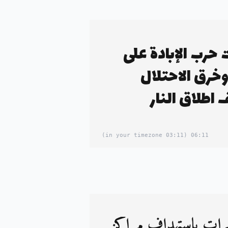
رب الإبادة على
وخرق الاحتلال
 اطلاق النار
(03:11 in your timezone)
06:11
شرات باستهداف مراكز