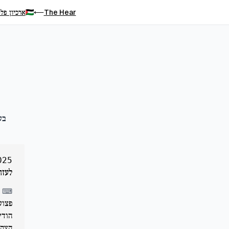
The Hear
ארכיון פלס
⟵
בע
025
לעזה
⌨
הודי
הצהי