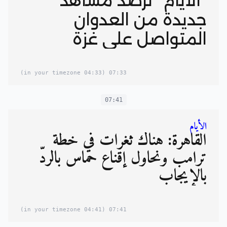
"الأيام" ترصد مشاهد
جديدة من العدوان
المتواصل على غزة
(04:33 in your timezone)
07:33
07:41
الأيام
القاهرة: هناك ثغرات في خطة
ترامب ونحاول إقناع حماس بالردّ
بالإيجاب
(04:41 in your timezone)
07:41