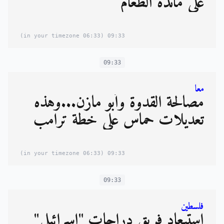
على مائدة الطعام
(06:33 in your timezone)
09:33
09:33
معا
مصالحة القدوة وأبو مازن...وهذه
تعديلات حماس على خطة ترامب
(06:33 in your timezone)
09:33
09:33
فلسطين
استبعاد فريق دراجات "إسرائيلي"