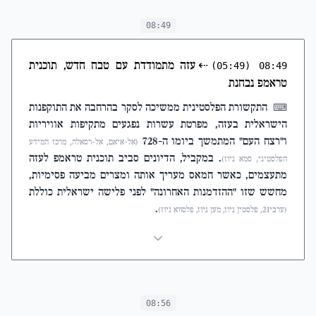
08:49
⇠
עזה מתמודדת עם טבח חדש, תוכנית
(05:49)
08:49
טראמפ נבחנת
התקשורת הפלסטינית ממשיכה לסקר בהרחבה את התוקפנות
⌨
הישראלית בעזה, מפרטת עשרות נפגעים מתקיפות אוויריות
ו"רצח העם" המתמשך ביומו ה-728
(אל-איאם, אל-רסאלה, מרכז המידע
. במקביל, הדיונים סביב תוכנית טראמפ לעזה
הפלסטיני, סמא ניוז)
מתעצמים, כאשר חמאס מעריך אותה ומצרים מביעה פסימיות,
מחשש שזו "ההזדמנות האחרונה" לפני פלישה ישראלית כוללת
.
(ערבי21, פלסטין ניוז, מען ניוז, פלסווא ניוז)
08:56