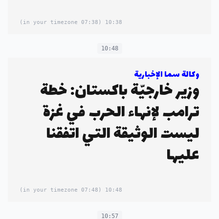
(07:38 in your timezone)
10:38
10:48
وكالة سما الإخبارية
وزير خارجيّة باكستان: خطة
ترامب لإنهاء الحرب في غزة
ليست الوثيقة التي اتفقنا
عليها
(07:48 in your timezone)
10:48
10:57