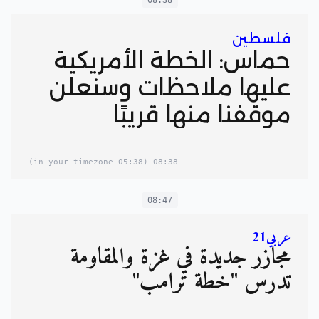
08:38
فلسطين
حماس: الخطة الأمريكية
عليها ملاحظات وسنعلن
موقفنا منها قريبًا
(05:38 in your timezone)
08:38
08:47
عربي21
مجازر جديدة في غزة والمقاومة
تدرس "خطة ترامب"