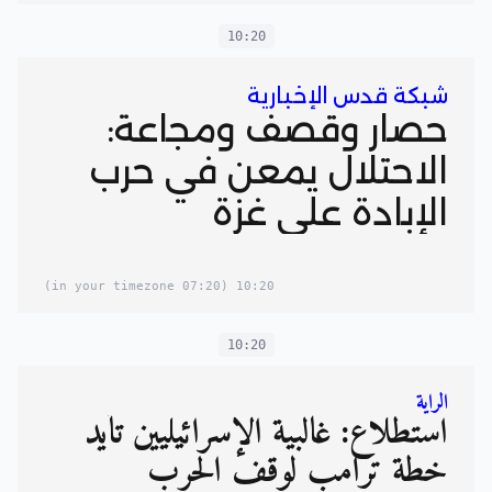
10:20
شبكة قدس الإخبارية
حصار وقصف ومجاعة:
الاحتلال يمعن في حرب
الإبادة على غزة
(07:20 in your timezone)
10:20
10:20
الراية
استطلاع: غالبية الإسرائيليين تأيد
خطة ترامب لوقف الحرب