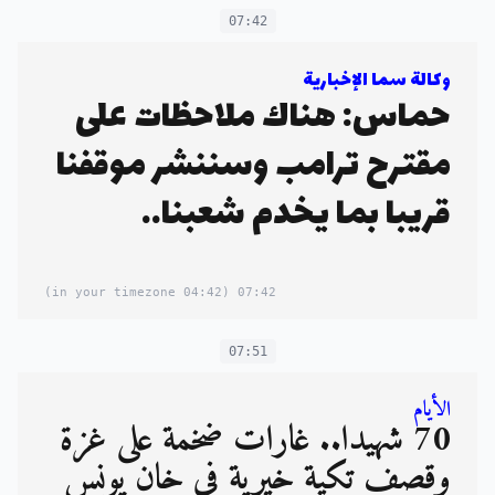
07:42
وكالة سما الإخبارية
حماس: هناك ملاحظات على
مقترح ترامب وسننشر موقفنا
قريبا بما يخدم شعبنا..
(04:42 in your timezone)
07:42
07:51
الأيام
70 شهيداً.. غارات ضخمة على غزة
وقصف تكية خيرية في خان يونس