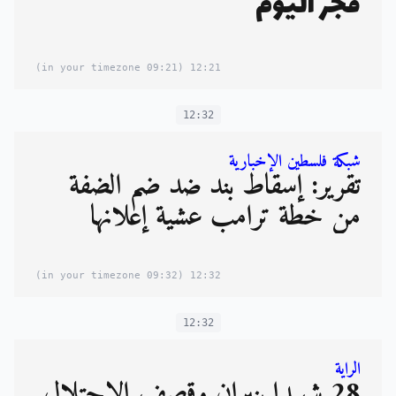
فجر اليوم
(09:21 in your timezone)
12:21
12:32
شبكة فلسطين الإخبارية
تقرير: إسقاط بند ضد ضم الضفة
من خطة ترامب عشية إعلانها
(09:32 in your timezone)
12:32
12:32
الراية
28 شهيدا بنيران وقصف الاحتلال