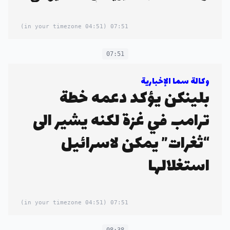
(04:51 in your timezone)
07:51
07:51
وكالة سما الإخبارية
بلينكن يؤكد دعمه خطة
ترامب في غزة لكنه يشير الى
“ثغرات” يمكن لاسرائيل
استغلالها
(04:51 in your timezone)
07:51