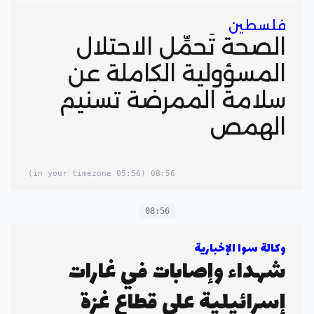
فلسطين
الصحة تُحمِّل الاحتلال
المسؤولية الكاملة عن
سلامة الممرضة تسنيم
الهمص
(05:56 in your timezone)
08:56
08:56
وكالة سوا الإخبارية
شهداء وإصابات في غارات
إسرائيلية على قطاع غزة