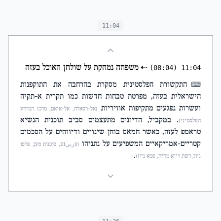
11:04
⇠
משפחה נמחקת על שולחן האוכל בעזה
(08:04)
11:04
התקשורת הפלסטינית מסקרת בהרחבה את התוקפנות
⌨
הישראלית בעזה, מפרטת טבחות חדשות כמו תקרית א-תקיה
ועשרות נפגעים מתקיפות אוויריות
(אל-רסאלה, אל-איאם, מרכז המידע
. במקביל, הדיונים מתעצמים סביב תוכנית הנשיא
הפלסטיני)
טראמפ לעזה, כאשר חמאס בוחן שינויים ודיווחים על הסכמים
קטריים-אמריקאיים המשפיעים על נתניהו
(עربي21, סוכנות מען, פלסו
.
ניוז, רשת רייא מדיה, סמא ניוז)