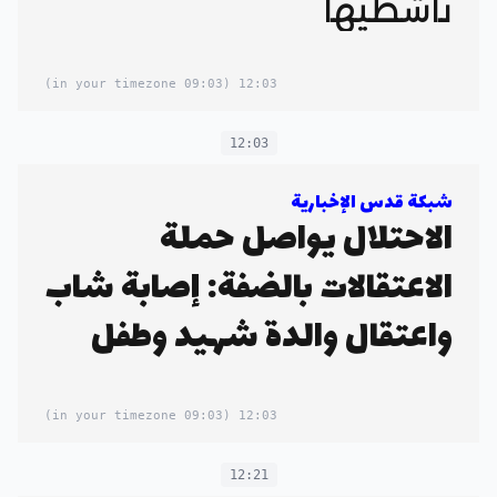
ناشطيها
(09:03 in your timezone)
12:03
12:03
شبكة قدس الإخبارية
الاحتلال يواصل حملة
الاعتقالات بالضفة: إصابة شاب
واعتقال والدة شهيد وطفل
(09:03 in your timezone)
12:03
12:21