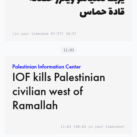
قادة حماس
(07:57 in your timezone)
10:57
11:03
Palestinian Information Center
IOF kills Palestinian
civilian west of
Ramallah
11:03
(08:03 in your timezone)