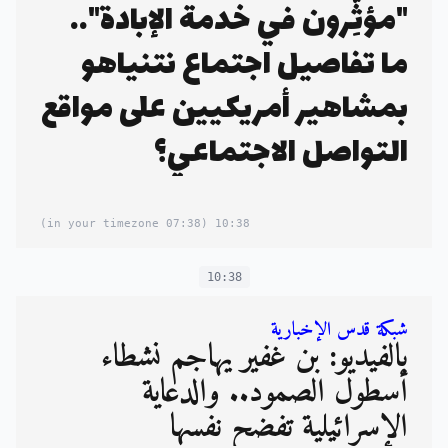
"مؤثِّرون في خدمة الإبادة"..
ما تفاصيل اجتماع نتنياهو
بمشاهير أمريكيين على مواقع
التواصل الاجتماعي؟
(07:38 in your timezone)
10:38
10:38
شبكة قدس الإخبارية
بالفيديو: بن غفير يهاجم نشطاء
أسطول الصمود.. والدعاية
الإسرائيلية تفضح نفسها