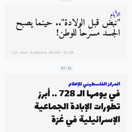
الأيام
"نبض قبل الولادة".. حينما يصبح
الجسد مسرحاً للوطن!
(04:04 in your timezone)
07:04
07:19
المركز الفلسطيني للإعلام
في يومها الـ 728 .. أبرز
تطورات الإبادة الجماعية
الإسرائيلية في غزة