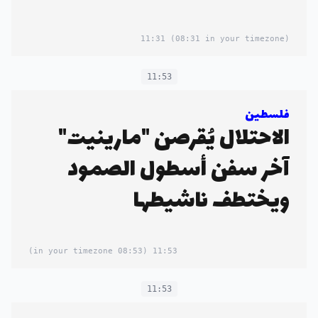
11:31
(08:31 in your timezone)
11:53
فلسطين
الاحتلال يُقرصن "مارينيت"
آخر سفن أسطول الصمود
ويختطف ناشيطها
(08:53 in your timezone)
11:53
11:53