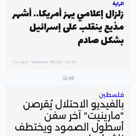
الراية
زلزال إعلامي يهز أمريكا.. أشهر
مذيع ينقلب على إسرائيل
بشكل صادم
(08:53 in your timezone)
11:53
12:03
فلسطين
بالفيديو الاحتلال يُقرصن
"مارينيت" آخر سفن
أسطول الصمود ويختطف