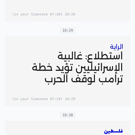
(07:20 in your timezone)
10:20
10:29
الراية
استطلاع: غالبية
الإسرائيليين تؤيد خطة
ترامب لوقف الحرب
(07:29 in your timezone)
10:29
10:38
فلسطين