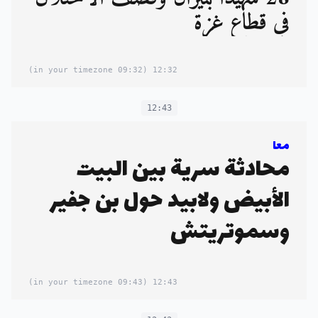
في قطاع غزة
(09:32 in your timezone)
12:32
12:43
معا
محادثة سرية بين البيت
الأبيض ولابيد حول بن جفير
وسموتريتش
(09:43 in your timezone)
12:43