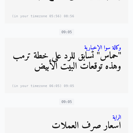
(05:56 in your timezone)
08:56
09:05
وكالة سوا الإخبارية
"حماس" تُسابق للرد على خطة ترمب
وهذه توقعات البيت الأبيض
(06:05 in your timezone)
09:05
09:05
الراية
أسعار صرف العملات