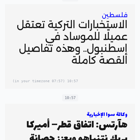
فلسطين
الاستخبارات التركية تعتقل
عميلًا للموساد في
إسطنبول.. وهذه تفاصيل
القصة كاملة
(07:57 in your timezone)
10:57
10:57
وكالة سوا الإخبارية
هآرتس: اتفاق قطر– أميركا
يربك نتنياهو ويعزز حصانة