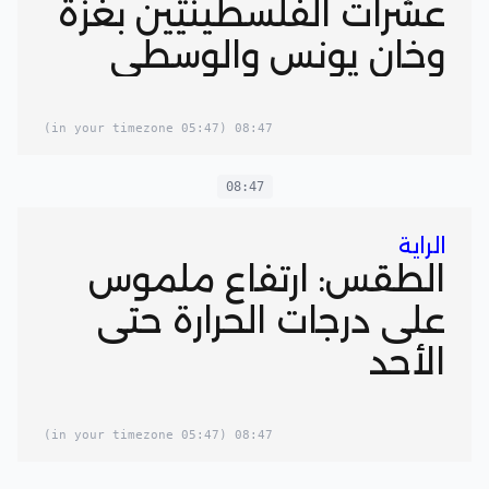
عشرات الفلسطينيين بغزة
وخان يونس والوسطى
(05:47 in your timezone)
08:47
08:47
الراية
الطقس: ارتفاع ملموس
على درجات الحرارة حتى
الأحد
(05:47 in your timezone)
08:47