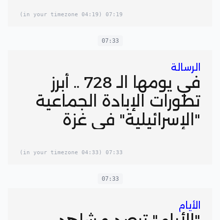
(04:19 in your timezone)
07:19
07:33
الرسالة
في يومها الـ 728 .. أبرز
تطورات الإبادة الجماعية
"الإسرائيلية" في غزة
(04:33 in your timezone)
07:33
07:33
الأيام