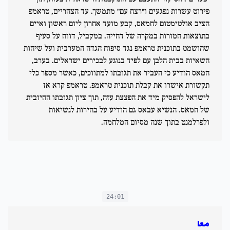
פירוט עשרות נפגעים ו"רצח עם" מתמשך. עד הצהריים, טראמפ
הציב אולטימטום לחמאס, קבע מועד אחרון ליום ראשון ואיים
בתוצאות חמורות במקרה של דחייה. במקביל, דווח על סעיף
שהושמט בתוכנית טראמפ נגד סיפוח הגדה המערבית ועל שיחות
חשאיות בבית הלבן עם לפיד בנוגע לבכירים ישראלים. בערב,
חמאס הודיע כי העביר את תגובתו למתווכים, כאשר מספר כלי
תקשורת אישרו את קבלת תוכנית טראמפ. טראמפ קרא אז
לישראל להפסיק מיד את הפצצת עזה, תוך ציון תגובתו החיובית
של חמאס. הנשיא עבאס גם הודיע על בחירות לנשיאות
ולפרלמנט בתוך שנה מסיום המלחמה.
24:01
معا