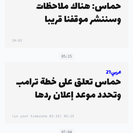
حماس: هناك ملاحظات
وسننشر موقفنا قريبا
24:01
05:15
عربي21
حماس تعلق على خطة ترامب
وتحدد موعد إعلان ردها
(02:15 in your timezone)
05:15
07:04