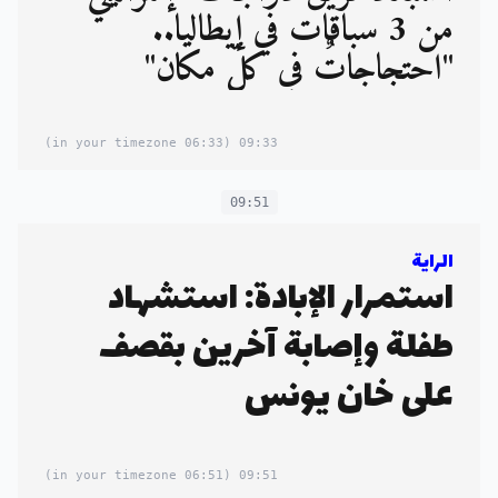
من 3 سباقات في إيطاليا..
"احتجاجاتٌ في كلِّ مكان"
(06:33 in your timezone)
09:33
09:51
الراية
استمرار الإبادة: استشهاد
طفلة وإصابة آخرين بقصف
على خان يونس
(06:51 in your timezone)
09:51