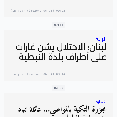
(06:05 in your timezone)
09:05
09:14
الراية
لبنان: الاحتلال يشن غارات
على أطراف بلدة النبطية
(06:14 in your timezone)
09:14
09:33
الرسالة
مجزرة التكية بالمواصي… عائلة تُباد