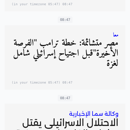
(05:47 in your timezone)
08:47
08:47
معا
مصر متشائمة: خطة ترامب "الفرصة
الأخيرة"قبل اجتياح إسرائيلي شامل
لغزة
(05:47 in your timezone)
08:47
08:47
وكالة سما الإخبارية
الاحتلال الاسرائيلي يقتل