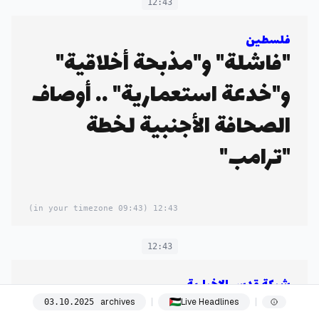
12:43
فلسطين
"فاشلة" و"مذبحة أخلاقية"
و"خدعة استعمارية" .. أوصاف
الصحافة الأجنبية لخطة
"ترامب"
(09:43 in your timezone)
12:43
12:43
شبكة قدس الإخبارية
بالفيديو| اعتراض آخر سفينة
archives
Live Headlines
03
.
10
.
2025