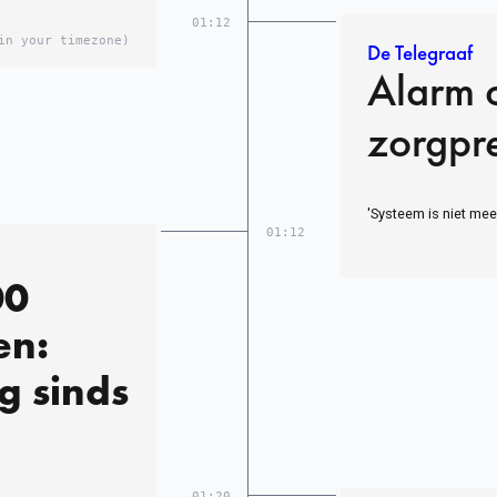
01:12
in your timezone)
De Telegraaf
Alarm 
zorgpr
'Systeem is niet mee
01:12
00
en:
g sinds
01:20