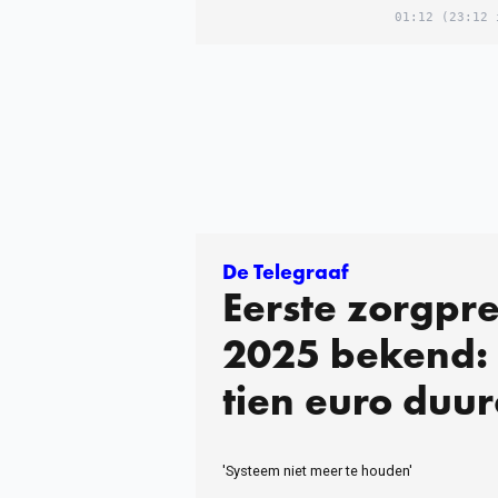
01:12
(23:12 
De Telegraaf
Eerste zorgpr
2025 bekend: 
tien euro duu
'Systeem niet meer te houden'