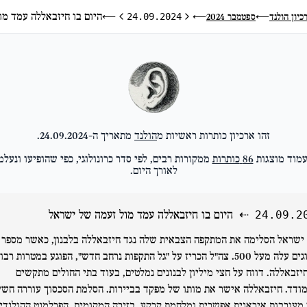
היום בו חיזבאללה עמד מו
כיון הולנד
ספטמבר 2024
⟵
24.09.2024
⟵
⟵
היום הקודם
היום הבא
זהו ארכיון כותרות ראשיות מ
הולנד
מתאריך ה-
24.09.2024
.
מוד מוצגות
86
כותרות
ממקורות רבים, לפי סדר כרונולוגי, כפי שהופיעו ונעלמ
לאורך היום.
⇠
היום בו חיזבאללה עמד מול זעמה של ישראל
24.09.2
ישראל הסלימה את המתקפה הצבאית שלה נגד חיזבאללה בלבנון, כאשר מספר
ההרוגים עלה מעל 500. צה"ל הכריז על "גל התקפות נרחב חדש", הפוגע במטרות רבו
יזבאללה. דווח על חצי מיליון לבנונים נמלטים, בעוד בתי החולים מתקשים
ודד. חיזבאללה אישר את מותו של מפקד בביירות. הסלמת הסכסוך עוררה חש
 מעורבות איראנית אפשרית ומלחמת קרקע. בזירה המקומית, הפרלמנט ההולנדי