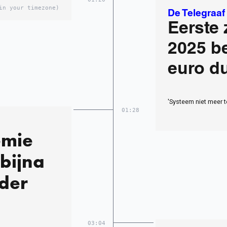
in your timezone)
De Telegraaf
Eerste
2025 be
euro d
'Systeem niet meer 
01:28
emie
bijna
rder
03:04