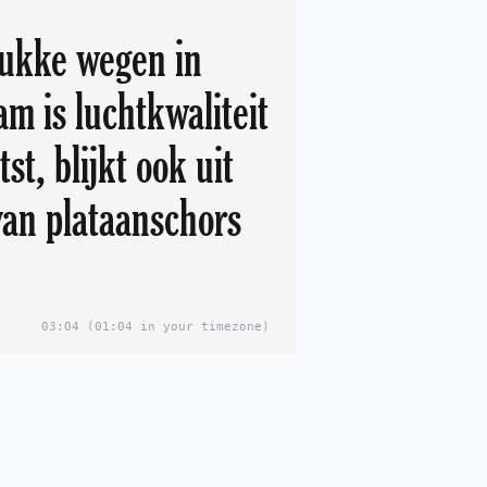
ukke wegen in
m is luchtkwaliteit
tst, blijkt ook uit
van plataanschors
03:04
(01:04 in your timezone)