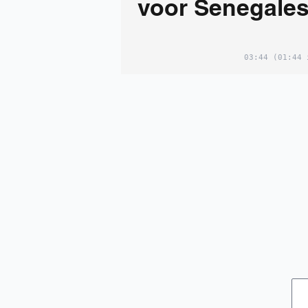
voor Senegales
03:44
(01:44 