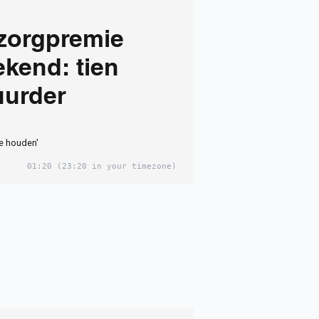
 zorgpremie
kend: tien
uurder
te houden'
01:20
(23:20 in your timezone)