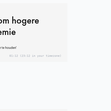
om hogere
emie
r te houden'
01:12
(23:12 in your timezone)