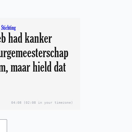
Stichting
eb had kanker
burgemeesterschap
m, maar hield dat
04:08
(02:08 in your timezone)