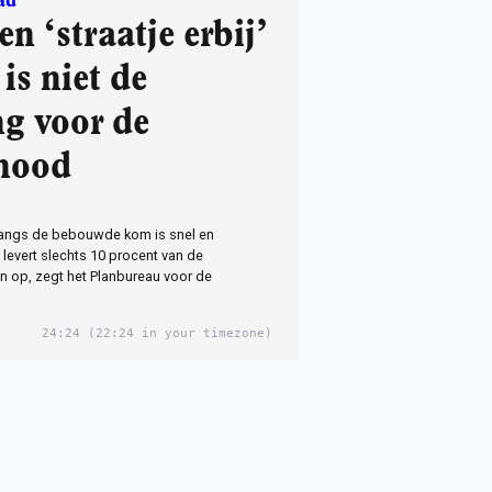
ad
en ‘straatje erbij’
is niet de
ng voor de
nood
ngs de bebouwde kom is snel en
levert slechts 10 procent van de
 op, zegt het Planbureau voor de
24:24
(22:24 in your timezone)