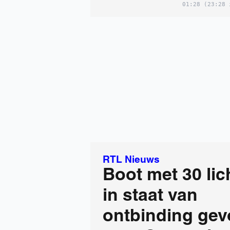
01:28
(23:28 
RTL Nieuws
Boot met 30 li
in staat van
ontbinding ge