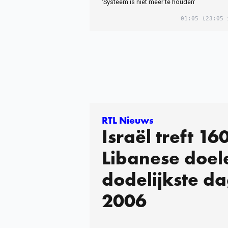
'Systeem is niet meer te houden'
01:05
(23:05 
RTL Nieuws
Israël treft 16
Libanese doel
dodelijkste da
2006