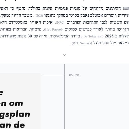
העיתונים מדווחים על סוגיות פנימיות שונות בהולנד. נחשף כי ראש
⌨
עיריית רוטרדם אבוטלב נאבק בסרטן במהלך כהונתו
. משבר הדיור נמשך,
(NOS)
עם חששות לגבי התרחבות הפרברים
. איכות האוויר באמסטרדם היא
(NRC)
הגרועה ביותר לאורך כבישים עמוסים
. פרמיות הבריאות צפויות
(Het Parool)
לעלות ב-2025
. בזירה הבינלאומית, סירה עם 30 גופות מתפוררות
(De Telegraaf)
נמצאה מול חופי סנגל
.
(RTL Nieuws)
05:20
e
en om
ngsplan
an de