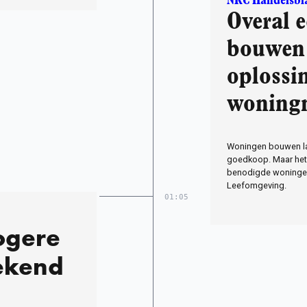
NRC Handelsbl
Overal e
bouwen 
oplossi
woning
Woningen bouwen la
goedkoop. Maar het 
benodigde woningen
Leefomgeving.
01:05
ogere
ekend