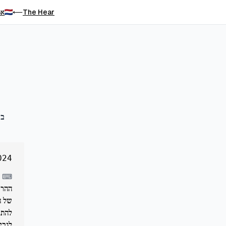
The Hear
אר
⟵
בע
024
⌨
של ח
להתמ
לגבי