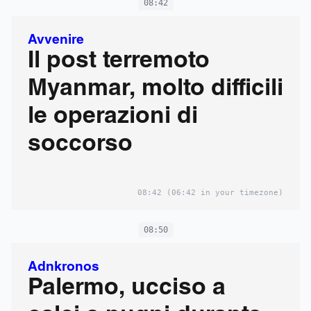
08:42
Avvenire
Il post terremoto
Myanmar, molto difficili
le operazioni di
soccorso
08:42
(06:42 in your timezone)
08:50
Adnkronos
Palermo, ucciso a