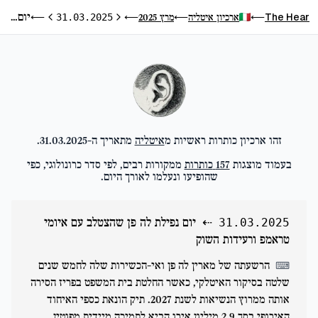
יום נפילת לה פן שהצטלב עם איומי טראמפ ורעידות השוק
The Hear
ארכיון איטליה
מרץ 2025
⟵
31.03.2025
⟵
⟵
⟵
היום הקודם
היום הבא
זהו ארכיון כותרות ראשיות מ
איטליה
מתאריך ה-
31.03.2025
.
בעמוד מוצגות
157
כותרות
ממקורות רבים, לפי סדר כרונולוגי, כפי
שהופיעו ונעלמו לאורך היום.
⇠
יום נפילת לה פן שהצטלב עם איומי
31.03.2025
טראמפ ורעידות השוק
הרשעתה של מארין לה פן ואי-הכשירות שלה לחמש שנים
⌨
שלטה בסיקור האיטלקי, כאשר החלטת בית המשפט בפריז הסירה
אותה ממרוץ הנשיאות לשנת 2027. תיק הונאת כספי האיחוד
האירופי בסך 2.9 מיליון אירו הביא לתמיכה מיידית מפוטין,