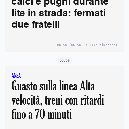
calci e pugni durante
lite in strada: fermati
due fratelli
08:50
(06:50 in your timezone)
08:59
ANSA
Guasto sulla linea Alta
velocità, treni con ritardi
fino a 70 minuti