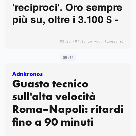
'reciproci'. Oro sempre
più su, oltre i 3.100 $ -
09:25
(07:25 in your timezone)
09:42
Adnkronos
Guasto tecnico
sull'alta velocità
Roma–Napoli: ritardi
fino a 90 minuti