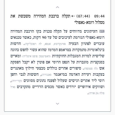
⇠
תקלה ברכבת המהירה משבשת את
(07:44)
09:44
מסלול רומא-נאפולי
העיתונים מדווחים על תקלה טכנית בקו הרכבת המהירה
⌨
רומא-נאפולי הגורמת לעיכובים של עד 90 דקות, כאשר טכנאים
עובדים לפתרון הבעיה
. חדשות
(אדנקרונוס, אנסא, לה רפובליקה)
בינלאומיות מתמקדות בטראמפ המרמז שהוא עשוי לחפש כהונה
שלישית למרות המגבלות החוקתיות
ומאיים
(האפינגטון פוסט איטליה)
בסנקציות מוגברות על הנפט הרוסי אם פוטין לא יקבל הפסקת
אש
. סיפורים אחרים כוללים מבצעי חילוץ מאתגרים
(לה סטמפה)
בעקבות רעידת האדמה במיאנמר
, חששות לגבי רחפן
(אבנירה)
רוסי ליד אתרים רגישים שעלול לפענח נתונים מסווגים
,
(קוריירה)
ושווקים אירופיים יורדים כאשר מכסים הדדיים מתקרבים
(איל
.
סולה 24 אורה)