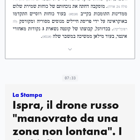
. מוסקבה דחתה את נוכחותם של כוחות שמירת שלום
סולה 24 אורה)
ממדינות התומכות בקייב
בעוד כוחות רוסיים התקדמו
(אנסא)
באוקראינה על ידי פריסת חיילים מנוסים מסוריה ומקורסק
(לה
. בכדורגל, קבוצתו של קונטה נשארת 3 נקודות מאחורי
רפובליקה)
אינטר, בעוד מילאן ממשיכה במשבר שלה
.
(אנסא)
07:33
La Stampa
Ispra, il drone russo
"manovrato da una
zona non lontana". I