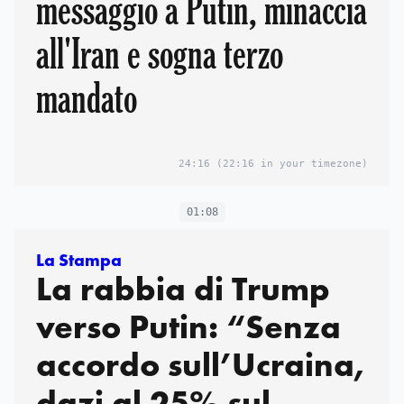
messaggio a Putin, minaccia
all'Iran e sogna terzo
mandato
24:16
(22:16 in your timezone)
01:08
La Stampa
La rabbia di Trump
verso Putin: “Senza
accordo sull’Ucraina,
dazi al 25% sul