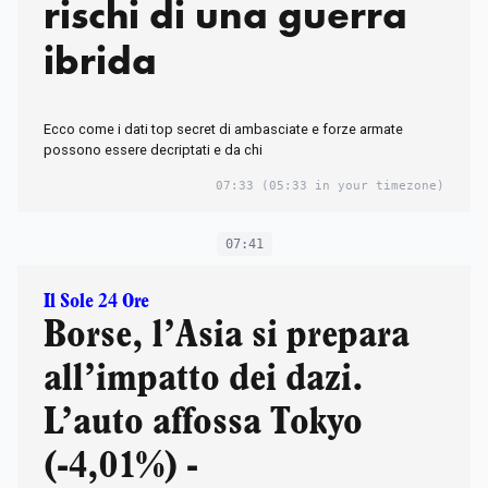
rischi di una guerra
ibrida
Ecco come i dati top secret di ambasciate e forze armate
possono essere decriptati e da chi
07:33
(05:33 in your timezone)
07:41
Il Sole 24 Ore
Borse, l’Asia si prepara
all’impatto dei dazi.
L’auto affossa Tokyo
(-4,01%) -