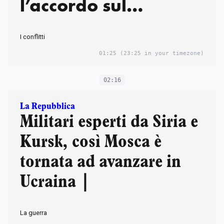
l’accordo sul
nucleare”
I conflitti
01:25
(23:25 in your timezone)
02:16
La Repubblica
Militari esperti da Siria e
Kursk, così Mosca è
tornata ad avanzare in
Ucraina |
La guerra