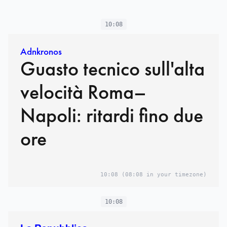
10:08
Adnkronos
Guasto tecnico sull'alta
velocità Roma–
Napoli: ritardi fino due
ore
10:08
(08:08 in your timezone)
10:08