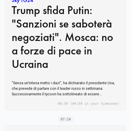
Sky TG24
Trump sfida Putin:
"Sanzioni se saboterà
negoziati". Mosca: no
a forze di pace in
Ucraina
“Senza un'intesa metto i dazi”, ha dichiarato il presidente Usa,
che prevede di parlare con il leader russo in settimana.
Successivamente il tycoon ha sottolineato di essere...
06:59
(04:59 in your timezone)
07:24