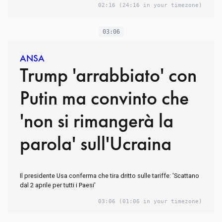
02:16
(24:16 in your timezone)
03:06
ANSA
Trump 'arrabbiato' con
Putin ma convinto che
'non si rimangerà la
parola' sull'Ucraina
Il presidente Usa conferma che tira dritto sulle tariffe: 'Scattano
dal 2 aprile per tutti i Paesi'
03:06
(01:06 in your timezone)