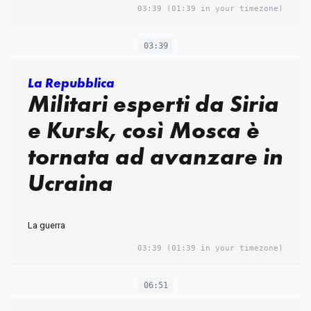
03:39
(01:39 in your timezone)
03:39
La Repubblica
Militari esperti da Siria
e Kursk, così Mosca è
tornata ad avanzare in
Ucraina
La guerra
03:39
(01:39 in your timezone)
06:51