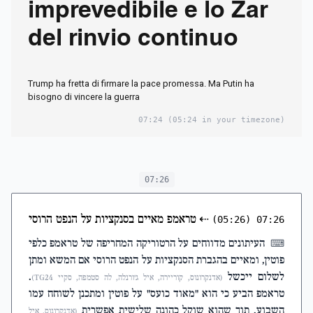
imprevedibile e lo Zar
del rinvio continuo
Trump ha fretta di firmare la pace promessa. Ma Putin ha
bisogno di vincere la guerra
07:24
(05:24 in your timezone)
07:26
⇠
טראמפ מאיים בסנקציות על הנפט הרוסי
(05:26)
07:26
העיתונים מדווחים על הרטוריקה המחריפה של טראמפ כלפי
⌨
פוטין, ומאיים בהגברת הסנקציות על הנפט הרוסי אם המשא ומתן
לשלום ייכשל
.
(אדנקרונוס, קוריירה, איל ג'ורנלה, לה סטמפה, סקיי TG24)
טראמפ הביע כי הוא "מאוד כועס" על פוטין ומתכנן לשוחח עמו
השבוע, תוך שהוא שוקל כהונה שלישית אפשרית
(אדנקרונוס, איל