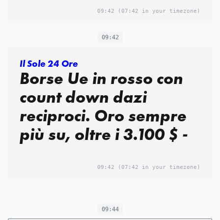
09:42
(07:42 in your timezone)
09:42
Il Sole 24 Ore
Borse Ue in rosso con
count down dazi
reciproci. Oro sempre
più su, oltre i 3.100 $ -
09:42
(07:42 in your timezone)
09:44