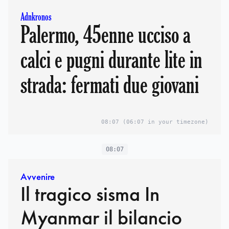
Adnkronos
Palermo, 45enne ucciso a
calci e pugni durante lite in
strada: fermati due giovani
08:07
(06:07 in your timezone)
08:07
Avvenire
Il tragico sisma In
Myanmar il bilancio