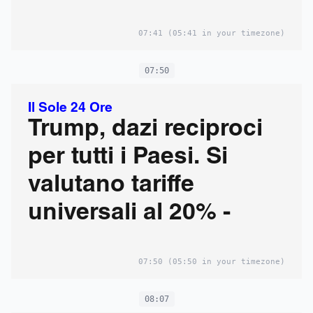
07:41
(05:41 in your timezone)
07:50
Il Sole 24 Ore
Trump, dazi reciproci
per tutti i Paesi. Si
valutano tariffe
universali al 20% -
07:50
(05:50 in your timezone)
08:07