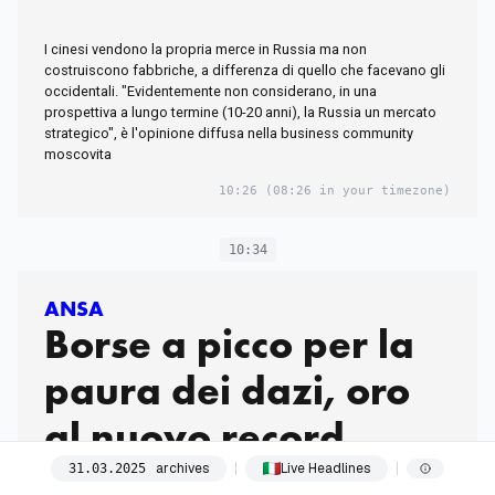
I cinesi vendono la propria merce in Russia ma non
costruiscono fabbriche, a differenza di quello che facevano gli
occidentali. "Evidentemente non considerano, in una
prospettiva a lungo termine (10-20 anni), la Russia un mercato
strategico", è l'opinione diffusa nella business community
moscovita
10:26
(08:26 in your timezone)
10:34
ANSA
Borse a picco per la
paura dei dazi, oro
al nuovo record
archives
Live Headlines
31
.
03
.
2025