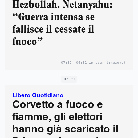
Hezbollah. Netanyahu:
“Guerra intensa se
fallisce il cessate il
fuoco”
07:31
(06:31 in your timezone)
07:39
Libero Quotidiano
Corvetto a fuoco e
fiamme, gli elettori
hanno già scaricato il