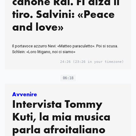
canone Rai. FI alza il
tiro. Salvini: «Peace
and love»
Il portavoce azzurro Nevi: «Matteo paraculetto». Poi si scusa.
Schlein: «Loro litigano, noi ci siamo»
24:26
(23:26 in your timezone)
06:18
Avvenire
Intervista Tommy
Kuti, la mia musica
parla afroitaliano