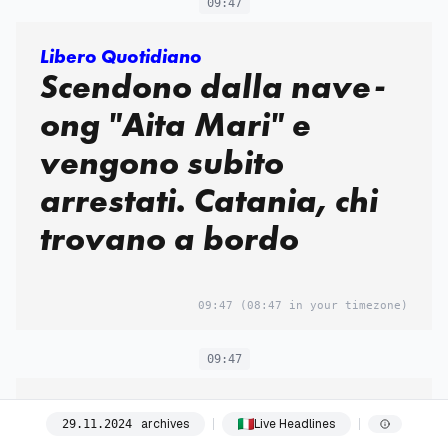
09:47
Libero Quotidiano
Scendono dalla nave-
ong "Aita Mari" e
vengono subito
arrestati. Catania, chi
trovano a bordo
09:47
(08:47 in your timezone)
09:47
La Stampa
archives
Live Headlines
29
.
11
.
2024
Sciopero generale: