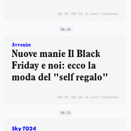
06:18
(05:18 in your timezone)
06:26
Avvenire
Nuove manie Il Black
Friday e noi: ecco la
moda del "self regalo"
06:26
(05:26 in your timezone)
06:35
Sky TG24