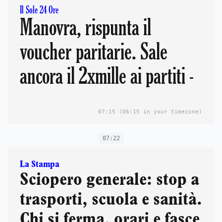
Il Sole 24 Ore
Manovra, rispunta il
voucher paritarie. Sale
ancora il 2xmille ai partiti -
07:15
(06:15 in your timezone)
07:22
La Stampa
Sciopero generale: stop a
trasporti, scuola e sanità.
Chi si ferma, orari e fasce