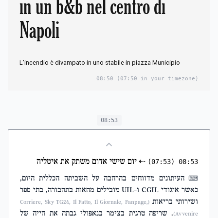
in un b&b nel centro di
Napoli
L'incendio è divampato in uno stabile in piazza Municipio
08:50
(07:50 in your timezone)
08:53
⇠
יום שישי אדום משתק את איטליה
(07:53)
08:53
העיתונים מדווחים בהרחבה על השביתה הכללית היום,
⌨
כאשר איגודי CGIL ו-UIL מובילים מחאות בתחבורה, בתי ספר
ושירותי בריאות
(Corriere, Sky TG24, Il Fatto, Il Giornale, Fanpage,
. שריפה טרגית בצימר בנאפולי גבתה את חייה של
Avvenire)