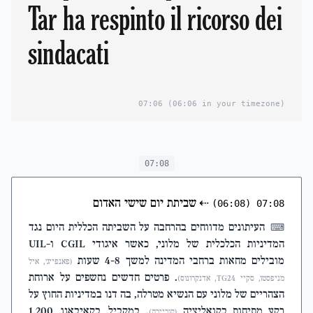
Tar ha respinto il ricorso dei
sindacati
07:06
(06:06 in your timezone)
07:08
⇠
שביתת יום שישי האדום
(06:08)
07:08
העיתונים מדווחים בהרחבה על השביתה הכללית היום נגד
⌨
המדיניות הכלכלית של מלוני, כאשר איגודי CGIL ו-UIL
מובילים מחאות ברחבי המדינה למשך 4-8 שעות
(פאנפייג', איל
. פרטים חדשים נחשפים על ארוחת
מניפסטו, סקיי TG24, אדנקרונוס)
הצהריים של מלוני עם הנשיא מטרלה, בה דנו במדיניות החוץ על
רקע מתיחות בקואליציה
. במקביל, בקאיבאנו, 1,200
(קוריירה)