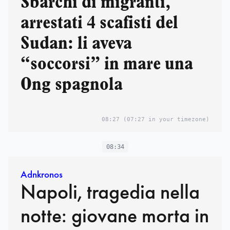
Sbarchi di migranti,
arrestati 4 scafisti del
Sudan: li aveva
“soccorsi” in mare una
Ong spagnola
08:27
(07:27 in your timezone)
08:34
Adnkronos
Napoli, tragedia nella
notte: giovane morta in