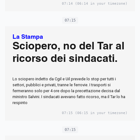
07:14
(06:14 in your timezone)
07:15
La Stampa
Sciopero, no del Tar al
ricorso dei sindacati.
Lo sciopero indetto da Cgil e Uil prevede lo stop per tutti i
settori, pubblici e privati, tranne le ferrovie. I trasporti si
fermeranno solo per 4 ore dopo la precettazione decisa dal
ministro Salvini. I sindacati avevano fatto ricorso, ma il Tar lo ha
respinto
07:15
(06:15 in your timezone)
07:15