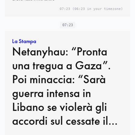
07:23
(06:23 in your timezone)
07:23
La Stampa
Netanyhau: “Pronta
una tregua a Gaza”.
Poi minaccia: “Sarà
guerra intensa in
Libano se violerà gli
accordi sul cessate il
fuoco”