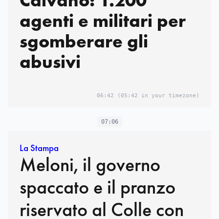
Caivano: 1.200
agenti e militari per
sgomberare gli
abusivi
06:42
(05:42 in your timezone)
07:06
La Stampa
Meloni, il governo
spaccato e il pranzo
riservato al Colle con