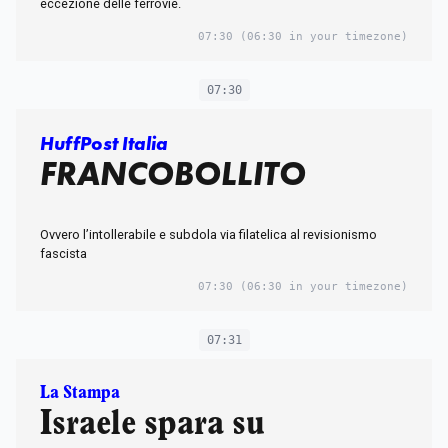
eccezione delle ferrovie.
07:30
(06:30 in your timezone)
07:30
HuffPost Italia
FRANCOBOLLITO
Ovvero l’intollerabile e subdola via filatelica al revisionismo
fascista
07:30
(06:30 in your timezone)
07:31
La Stampa
Israele spara su