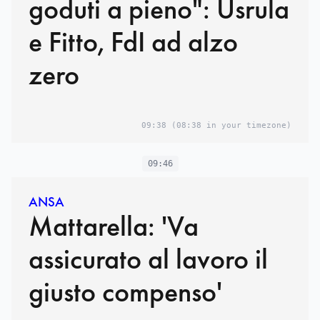
goduti a pieno": Usrula
e Fitto, FdI ad alzo
zero
09:38
(08:38 in your timezone)
09:46
ANSA
Mattarella: 'Va
assicurato al lavoro il
giusto compenso'