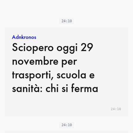
24:10
Adnkronos
Sciopero oggi 29
novembre per
trasporti, scuola e
sanità: chi si ferma
24:10
24:10