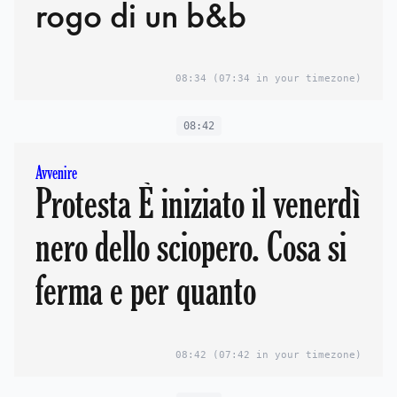
rogo di un b&b
08:34
(07:34 in your timezone)
08:42
Avvenire
Protesta È iniziato il venerdì
nero dello sciopero. Cosa si
ferma e per quanto
08:42
(07:42 in your timezone)