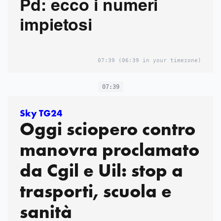
Pd: ecco i numeri
impietosi
07:39
(06:39 in your timezone)
07:39
Sky TG24
Oggi sciopero contro
manovra proclamato
da Cgil e Uil: stop a
trasporti, scuola e
sanità