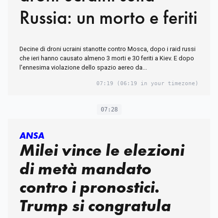
Russia: un morto e feriti
Decine di droni ucraini stanotte contro Mosca, dopo i raid russi
che ieri hanno causato almeno 3 morti e 30 feriti a Kiev. E dopo
l'ennesima violazione dello spazio aereo da...
07:19
(06:19 in your timezone)
07:28
ANSA
Milei vince le elezioni
di metà mandato
contro i pronostici.
Trump si congratula