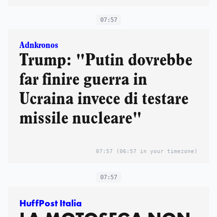
07:57
Adnkronos
Trump: "Putin dovrebbe
far finire guerra in
Ucraina invece di testare
missile nucleare"
07:57
(06:57 in your timezone)
07:57
HuffPost Italia