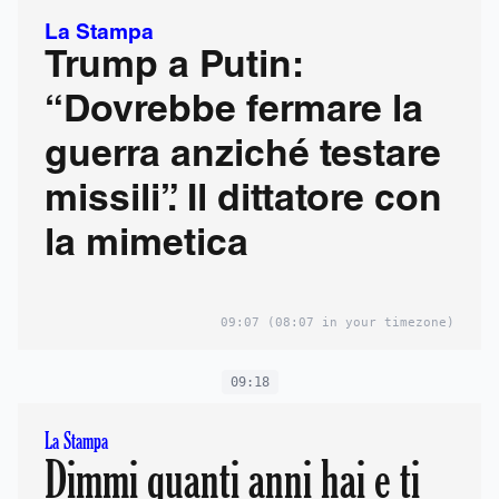
La Stampa
Trump a Putin:
“Dovrebbe fermare la
guerra anziché testare
missili”. Il dittatore con
la mimetica
09:07
(08:07 in your timezone)
09:18
La Stampa
Dimmi quanti anni hai e ti