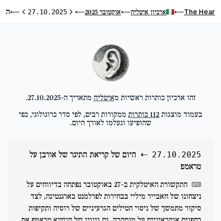
היום של קריאת התיגר של אורבן על טראמפ
The Hear
ארכיון איטליה
אוקטובר 2025
⟵
27.10.2025
⟵
⟵
⟵
היום הקודם
היום הבא
זהו ארכיון כותרות ראשיות מ
איטליה
מתאריך ה-
27.10.2025
.
בעמוד מוצגות
112
כותרות
ממקורות רבים, לפי סדר כרונולוגי, כפי
שהופיעו ונעלמו לאורך היום.
⇠
היום של קריאת התיגר של אורבן על
27.10.2025
טראמפ
התקשורת האיטלקית ב-27 באוקטובר נפתחה בדיווחים על
⌨
ניצחונו של חאבייר מיליי בבחירות לפרלמנט בארגנטינה, לצד
סיקור מתמשך של ניסוי הטילים הגרעיניים של רוסיה ותקיפות
רחפנים אוקראיניים על מוסקבה. גם גינויו של הנשיא טראמפ את