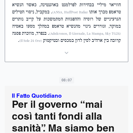
חוויאר מיליי בבחירות לפרלמנט בארגנטינה, כאשר הנשיא
טראמפ מברך אותו
. במקביל, ניסוי הטילים
(ANSA, HuffPost Italia)
הגרעיניים של רוסיה וההפגזות המתמשכות על קייב נותרים
במוקד, וגוררים גינוי מהנשיא טראמפ במהלך מסעו באסיה
. בנפרד, מוזכרת פסגה
(Adnkronos, Il Giornale, La Stampa, Sky TG24)
קרובה בין ארה"ב לסין לדון במכסים ובטיקטוק
.
(Il Sole 24 Ore)
08:07
Il Fatto Quotidiano
Per il governo “mai
così tanti fondi alla
sanità”. Ma siamo ben