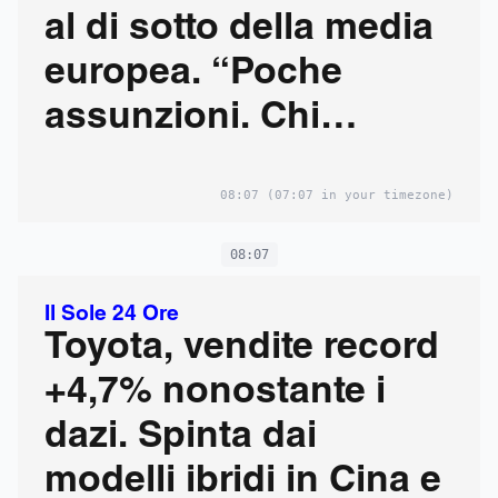
al di sotto della media
europea. “Poche
assunzioni. Chi
lavorerà nel
08:07
(07:07 in your timezone)
pubblico?”
08:07
Il Sole 24 Ore
Toyota, vendite record
+4,7% nonostante i
dazi. Spinta dai
modelli ibridi in Cina e