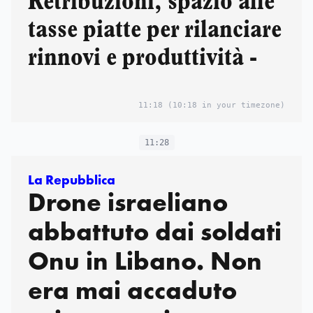
Retribuzioni, spazio alle
tasse piatte per rilanciare
rinnovi e produttività -
11:18
(10:18 in your timezone)
11:28
La Repubblica
Drone israeliano
abbattuto dai soldati
Onu in Libano. Non
era mai accaduto