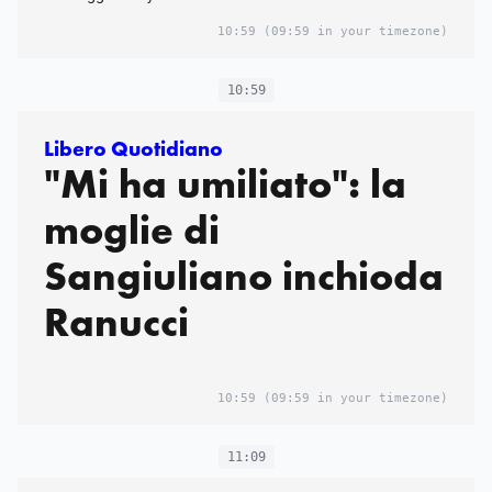
10:59
(09:59 in your timezone)
10:59
Libero Quotidiano
"Mi ha umiliato": la
moglie di
Sangiuliano inchioda
Ranucci
10:59
(09:59 in your timezone)
11:09