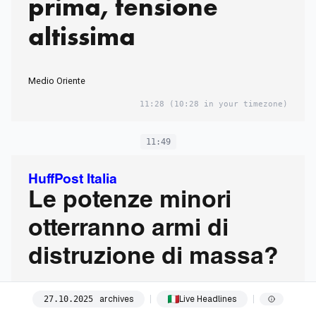
prima, tensione
altissima
Medio Oriente
11:28
(10:28 in your timezone)
11:49
HuffPost Italia
Le potenze minori
otterranno armi di
distruzione di massa?
archives
Live Headlines
27
.
10
.
2025
La guerra russo-ucraina e il conseguente declino dell’ordine
mondiale post-1945 potrebbero spingere potenze