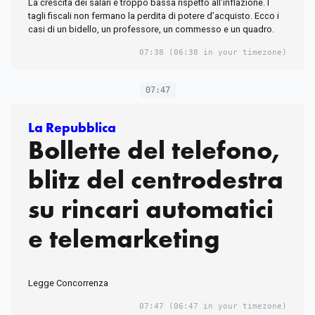
La crescita dei salari è troppo bassa rispetto all’inflazione. I
tagli fiscali non fermano la perdita di potere d’acquisto. Ecco i
casi di un bidello, un professore, un commesso e un quadro.
07:38
(06:38 in your timezone)
07:47
La Repubblica
Bollette del telefono,
blitz del centrodestra
su rincari automatici
e telemarketing
Legge Concorrenza
07:47
(06:47 in your timezone)