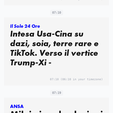
07:10
Il Sole 24 Ore
Intesa Usa-Cina su
dazi, soia, terre rare e
TikTok. Verso il vertice
Trump-Xi -
07:10
(06:10 in your timezone)
07:19
ANSA