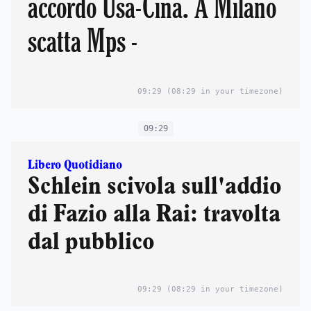
accordo Usa-Cina. A Milano
scatta Mps -
09:29
(08:29 in your timezone)
09:29
Libero Quotidiano
Schlein scivola sull'addio
di Fazio alla Rai: travolta
dal pubblico
09:29
(08:29 in your timezone)