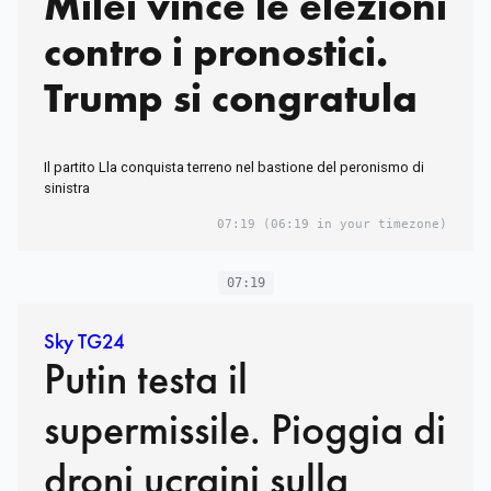
Milei vince le elezioni
contro i pronostici.
Trump si congratula
Il partito Lla conquista terreno nel bastione del peronismo di
sinistra
07:19
(06:19 in your timezone)
07:19
Sky TG24
Putin testa il
supermissile. Pioggia di
droni ucraini sulla