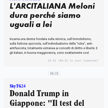
L'ARCITALIANA Meloni
dura perché siamo
uguali a lei
Incarna una destra fondata sulla retorica, sull’immobilismo,
sulla furbizia spicciola, sull’individualismo della “roba”, anti-
antifascista, totalmente estranea ai concetti di diritto e libertà. E
gli italiani, in buona maggioranza, sono esattamente così
10:15
(09:15 in your timezone)
10:15
Sky TG24
Donald Trump in
Giappone: "Il test del