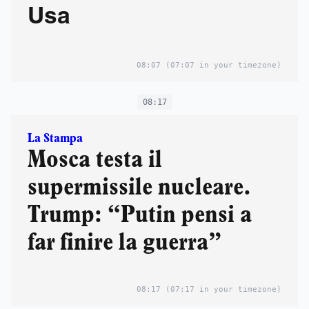
Usa
08:07
(07:07 in your timezone)
08:17
La Stampa
Mosca testa il
supermissile nucleare.
Trump: “Putin pensi a
far finire la guerra”
08:17
(07:17 in your timezone)