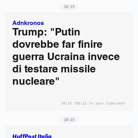
10:15
Adnkronos
Trump: "Putin
dovrebbe far finire
guerra Ucraina invece
di testare missile
nucleare"
10:15
(09:15 in your timezone)
10:15
HuffPost Italia