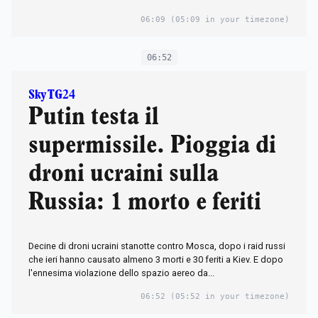
06:09
(05:09 in your timezone)
06:52
Sky TG24
Putin testa il
supermissile. Pioggia di
droni ucraini sulla
Russia: 1 morto e feriti
Decine di droni ucraini stanotte contro Mosca, dopo i raid russi
che ieri hanno causato almeno 3 morti e 30 feriti a Kiev. E dopo
l'ennesima violazione dello spazio aereo da...
06:52
(05:52 in your timezone)