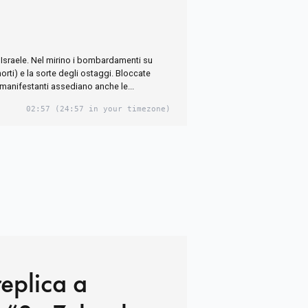
 Israele. Nel mirino i bombardamenti su
orti) e la sorte degli ostaggi. Bloccate
 manifestanti assediano anche le...
02:57
(24:57 in your timezone)
eplica a