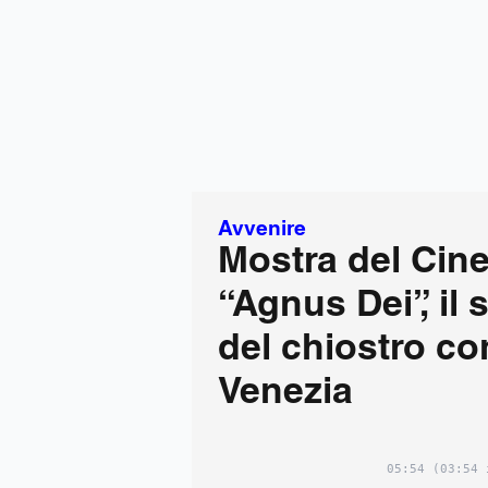
Avvenire
Mostra del Cin
“Agnus Dei”, il 
del chiostro co
Venezia
05:54
(03:54 