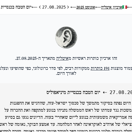
יום הטבח בכנסיית 
ארכיון איטליה
אוגוסט 2025
⟵
27.08.2025
⟵
⟵
היום הקודם
היום הבא
זהו ארכיון כותרות ראשיות מ
איטליה
מתאריך ה-
27.08.2025
.
מוד מוצגות
191
כותרות
ממקורות רבים, לפי סדר כרונולוגי, כפי שהופיעו ונעלמ
לאורך היום.
⇠
יום הטבח בכנסיית מיניאפוליס
27.08.2
היום נפתח בסיקור מתמשך של סכסוך ישראל-עזה, שהדגיש את ההפגנות
שכות נגד עמדתו של ראש הממשלה נתניהו בנוגע למתקפה ואת ההכרזה על
ה אמריקאית משמעותית בנוגע ל"יום שאחרי" בעזה. הדיונים נגעו גם בסיוע
ציאלי של ארה"ב לאוקראינה לאחר המלחמה. עד אמצע הבוקר, נאומה של ראש
לה ג'ורג'ה מלוני בכינוס רימיני הפך למוקד פנימי מרכזי. נאומה, שזכה למחיא