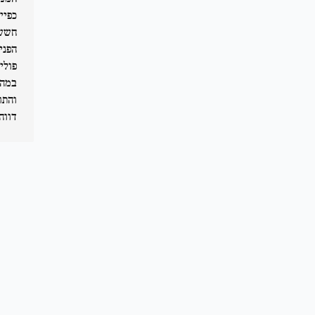
כפיי
חששו
הפני
פולי
במהי
והתו
דווח