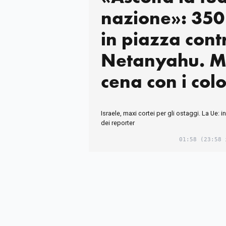
nazione»: 350
in piazza cont
Netanyahu. Ma
cena con i colo
Israele, maxi cortei per gli ostaggi. La Ue: i
dei reporter
01:58
(23:58 