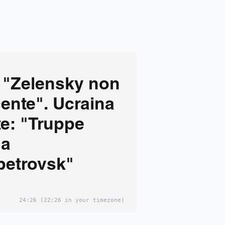
 "Zelensky non
ente". Ucraina
e: "Truppe
 a
petrovsk"
24:26
(22:26 in your timezone)