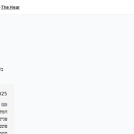
The Hear
⟵
בע
025
⌨
המתמ
פגיש
פוטנ
הממש