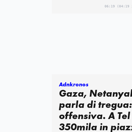
06:19
(04:19 
Adnkronos
Gaza, Netanya
parla di tregua
offensiva. A Tel
350mila in piaz