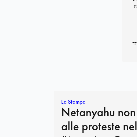
ת
וד
La Stampa
Netanyahu non
alle proteste ne