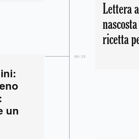
Lettera a
nascosta 
ricetta p
06:19
ini:
meno
:
e un