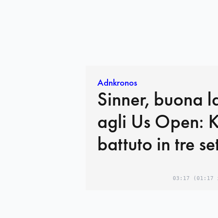
Adnkronos
Sinner, buona l
agli Us Open: 
battuto in tre se
03:17
(01:17 