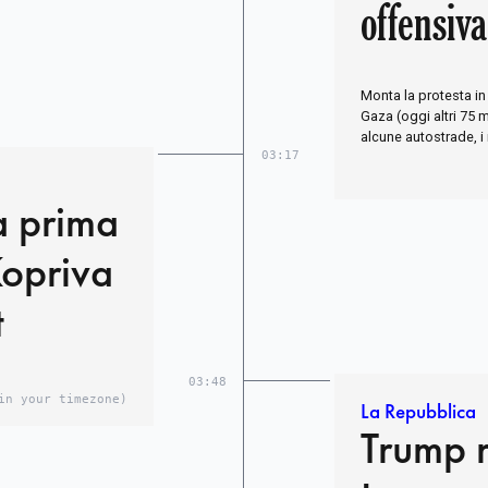
offensiva
Monta la protesta in
Gaza (oggi altri 75 m
alcune autostrade, i
03:17
a prima
Kopriva
t
03:48
in your timezone)
La Repubblica
Trump r