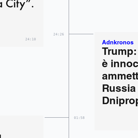
 City”.
24:26
24:10
Adnkronos
Trump:
è innoc
ammett
Russia
Dnipro
01:58
a