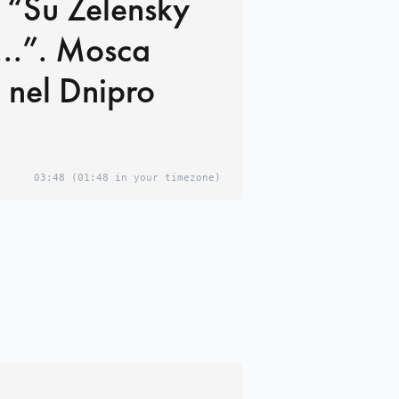
 “Su Zelensky
r...”. Mosca
 nel Dnipro
03:48
(01:48 in your timezone)