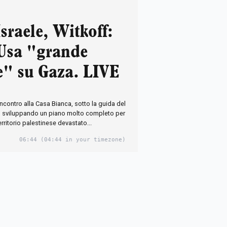
sraele, Witkoff:
 Usa "grande
e" su Gaza. LIVE
contro alla Casa Bianca, sotto la guida del
o sviluppando un piano molto completo per
erritorio palestinese devastato...
06:44
(04:44 in your timezone)