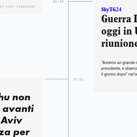
06:44
in your timezone)
Sky TG24
Guerra I
oggi in
riunion
"Avremo un grande in
presidente, e stiam
il giorno dopo" nel t
07:01
hu non
: avanti
 Aviv
za per