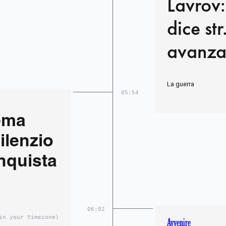
Lavrov:
dice st
avanza
La guerra
05:54
ema
silenzio
nquista
06:02
in your timezone)
Avvenire