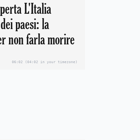
perta L'Italia
dei paesi: la
er non farla morire
06:02
(04:02 in your timezone)