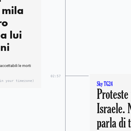
 mila
ro
 lui
ni
naccettabili le morti
02:57
in your timezone)
Sky TG24
Proteste 
Israele.
parla di 