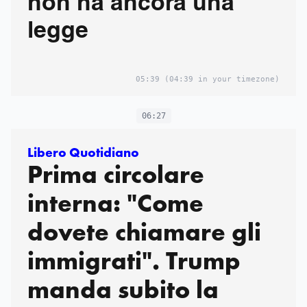
non ha ancora una
legge
05:39
(04:39 in your timezone)
06:27
Libero Quotidiano
Prima circolare
interna: "Come
dovete chiamare gli
immigrati". Trump
manda subito la