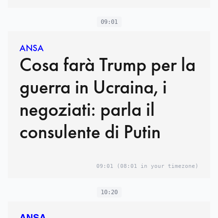
09:01
ANSA
Cosa farà Trump per la
guerra in Ucraina, i
negoziati: parla il
consulente di Putin
09:01
(08:01 in your timezone)
10:20