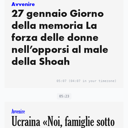
Avvenire
27 gennaio Giorno
della memoria La
forza delle donne
nell’opporsi al male
della Shoah
05:07
(04:07 in your timezone)
05:23
Avvenire
Ucraina «Noi, famiglie sotto