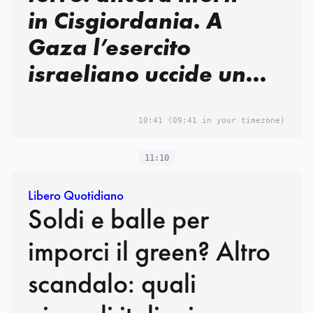
in Cisgiordania. A
Gaza l’esercito
israeliano uccide un
jihadista ma vuole
“mantenere gli
10:41
(09:41 in your timezone)
accordi”
11:10
Libero Quotidiano
Soldi e balle per
imporci il green? Altro
scandalo: quali