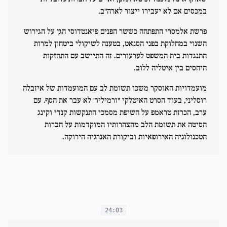
במכסים אם לא יעבירו ייצור לארה"ב.
פרשת אלמסרי התפתחה כששר הפנים פיאנטדוסי הגן על הגירוש
השנוי במחלוקת בפני הסנאט, בטענה לשיקולי ביטחון למרות
התנגדות בית המשפט לערעורים. זה התיישב עם התחזקות
היחסים בין איטליה ללוב.
מועמדויות האוסקר משכו תשומת לב עם המועמדות של איזבלה
רוסליני, בעוד הסרט האיטלקי "ורמיליו" לא עבר את הסף. עם
ערב, הכרזת טראמפ על חשיפת מסמכי התנקשות קנדי וקינג
הסיטה את תשומת הלב מהצהרותיו המוקדמות על חברות
הטכנולוגיה האירופאיות וביקורת האנרגיה הירוקה.
24:03