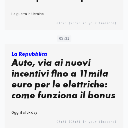
La guerra in Ucraina
01:23
(23:23 in your timezone)
05:31
La Repubblica
Auto, via ai nuovi
incentivi fino a 11mila
euro per le elettriche:
come funziona il bonus
Oggi il click day
05:31
(03:31 in your timezone)