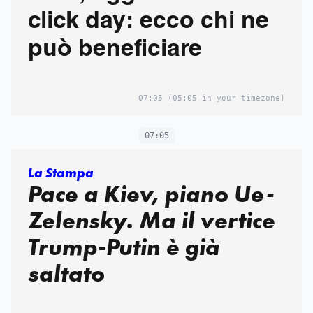
click day: ecco chi ne
può beneficiare
07:05
(05:05 in your timezone)
07:05
La Stampa
Pace a Kiev, piano Ue-
Zelensky. Ma il vertice
Trump-Putin è già
saltato