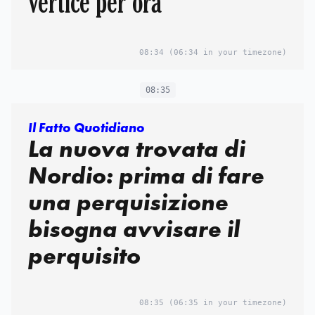
vertice per ora
08:34
(06:34 in your timezone)
08:35
Il Fatto Quotidiano
La nuova trovata di
Nordio: prima di fare
una perquisizione
bisogna avvisare il
perquisito
08:35
(06:35 in your timezone)