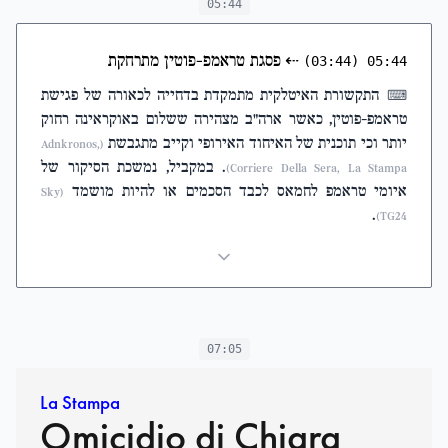
05:44
⇠
פסגת טראמפ-פוטין מתרחקת
(03:44)
05:44
התקשורת האיטלקית מתמקדת בדחייה לכאורה של פגישת
⌨
טראמפ-פוטין, כאשר ארה"ב מצהירה ששלום באוקראינה רחוק
יותר וכי תוכנית של האיחוד האירופי וקייב מתגבשת
(Adnkronos,
. במקביל, נמשכת הסיקור של
Corriere Della Sera, La Stampa)
איומי טראמפ לחמאס לכבד הסכמים או להיות מושמד
(Sky
.
TG24)
07:05
La Stampa
Omicidio di Chiara