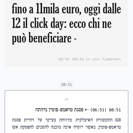
fino a 11mila euro, oggi dalle
12 il click day: ecco chi ne
può beneficiare -
08:50
(06:50 in your timezone)
08:51
⇠
פסגת טראמפ-פוטין נדחתה
(06:51)
08:51
התקשורת האיטלקית מדווחת בעיקר על דחיית פסגת
⌨
טראמפ-פוטין, כאשר רוסיה אינה מוכנה להסכים להפסקת אש