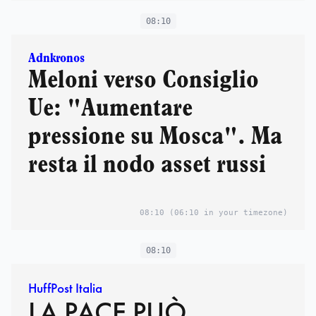
08:10
Adnkronos
Meloni verso Consiglio
Ue: "Aumentare
pressione su Mosca". Ma
resta il nodo asset russi
08:10
(06:10 in your timezone)
08:10
HuffPost Italia
LA PACE PUÒ