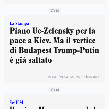
07:18
La Stampa
Piano Ue-Zelensky per la
pace a Kiev. Ma il vertice
di Budapest Trump-Putin
è già saltato
07:18
(05:18 in your timezone)
07:18
Sky TG24