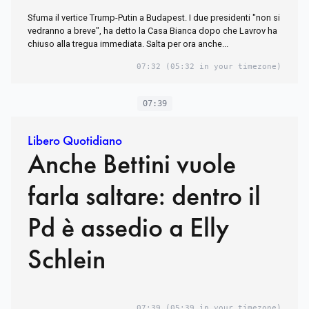
Sfuma il vertice Trump-Putin a Budapest. I due presidenti "non si
vedranno a breve", ha detto la Casa Bianca dopo che Lavrov ha
chiuso alla tregua immediata. Salta per ora anche...
07:32
(05:32 in your timezone)
07:39
Libero Quotidiano
Anche Bettini vuole
farla saltare: dentro il
Pd è assedio a Elly
Schlein
07:39
(05:39 in your timezone)