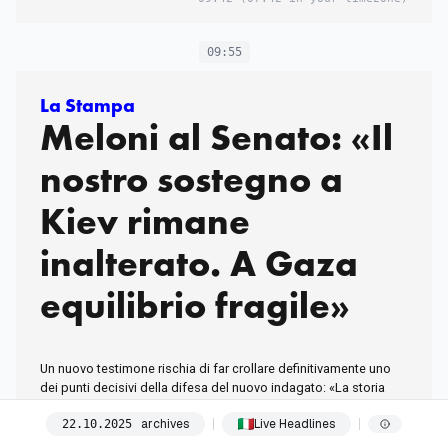
09:55
La Stampa
Meloni al Senato: «Il
nostro sostegno a
Kiev rimane
inalterato. A Gaza
equilibrio fragile»
Un nuovo testimone rischia di far crollare definitivamente uno
dei punti decisivi della difesa del nuovo indagato: «La storia
non è come è stata raccontata»
archives
Live Headlines
22
.
10
.
2025
09:55
(07:55 in your timezone)