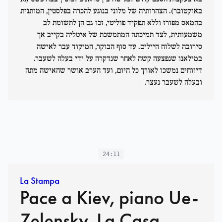
באוקטובר). הצהרותיה של מלוני בנוגע להכרה בפלסטין, המותנית
בחמאס מפורז וללא תפקיד פוליטי, זכו גם הן לתשומת לב
משמעותית, לצד תמיכתה המתמשכת של איטליה בקייב אך
סירובה לשלוח חיילים. עד סוף הבוקר, המיקוד עבר לאישה
במילאנו שנפצעה קשה לאחר שנדקרה על ידי בעלה לשעבר.
דיווחים נמשכו לאורך כל היום, ועד הערב אושר שהאישה מתה
ובעלה לשעבר נעצר.
24:11
La Stampa
Pace a Kiev, piano Ue-
Zelensky. La Casa