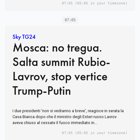
07:05
(05:05 in your timezone)
07:05
Sky TG24
Mosca: no tregua.
Salta summit Rubio-
Lavrov, stop vertice
Trump-Putin
I due presidenti 'non si vedranno a breve', reagisce in serata la
Casa Bianca dopo che il ministro degli Esteri russo Lavrov
aveva chiuso al cessate il fuoco immediato in...
07:05
(05:05 in your timezone)