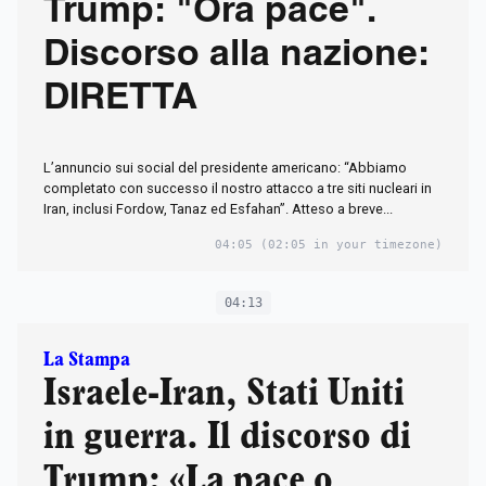
Trump: "Ora pace".
Discorso alla nazione:
DIRETTA
L’annuncio sui social del presidente americano: “Abbiamo
completato con successo il nostro attacco a tre siti nucleari in
Iran, inclusi Fordow, Tanaz ed Esfahan”. Atteso a breve...
04:05
(02:05 in your timezone)
04:13
La Stampa
Israele-Iran, Stati Uniti
in guerra. Il discorso di
Trump: «La pace o