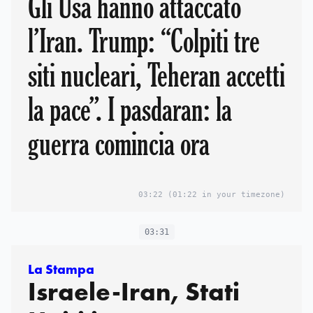
Gli Usa hanno attaccato
l’Iran. Trump: “Colpiti tre
siti nucleari, Teheran accetti
la pace”. I pasdaran: la
guerra comincia ora
03:22
(01:22 in your timezone)
03:31
La Stampa
Israele-Iran, Stati