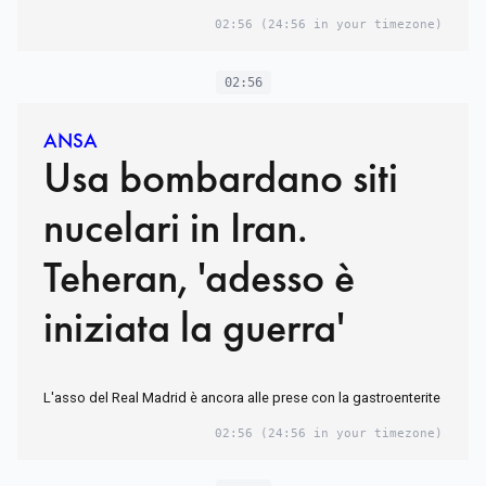
02:56
(24:56 in your timezone)
02:56
ANSA
Usa bombardano siti
nucelari in Iran.
Teheran, 'adesso è
iniziata la guerra'
L'asso del Real Madrid è ancora alle prese con la gastroenterite
02:56
(24:56 in your timezone)