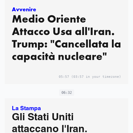
Avvenire
Medio Oriente
Attacco Usa all'Iran.
Trump: "Cancellata la
capacità nucleare"
05:57
(03:57 in your timezone)
06:32
La Stampa
Gli Stati Uniti
attaccano l'Iran.