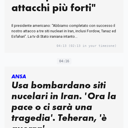
attacchi più forti"
Il presidente americano: “Abbiamo completato con successo il
nostro attacco a tre siti nucleari in Iran, inclusi Fordow, Tanaz ed
Esfahan”. La tv di Stato iraniana intanto...
04:13
(02:13 in your timezone)
04:16
ANSA
Usa bombardano siti
nucelari in Iran. 'Ora la
pace o ci sarà una
tragedia'. Teheran, 'è