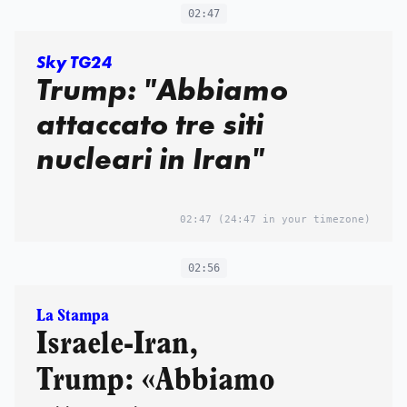
02:47
Sky TG24
Trump: "Abbiamo
attaccato tre siti
nucleari in Iran"
02:47
(24:47 in your timezone)
02:56
La Stampa
Israele-Iran,
Trump: «Abbiamo