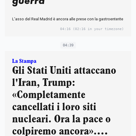
guerra'
L'asso del Real Madrid è ancora alle prese con la gastroenterite
04:16
(02:16 in your timezone)
04:39
La Stampa
Gli Stati Uniti attaccano
l'Iran, Trump:
«Completamente
cancellati i loro siti
nucleari. Ora la pace o
colpiremo ancora».