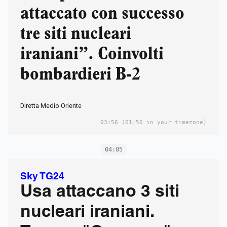
attaccato con successo
tre siti nucleari
iraniani”. Coinvolti
bombardieri B-2
Diretta Medio Oriente
03:56
(01:56 in your timezone)
04:05
Sky TG24
Usa attaccano 3 siti
nucleari iraniani.