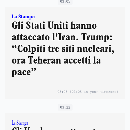
03:05
La Stampa
Gli Stati Uniti hanno
attaccato l'Iran. Trump:
“Colpiti tre siti nucleari,
ora Teheran accetti la
pace”
03:05
(01:05 in your timezone)
03:22
La Stampa