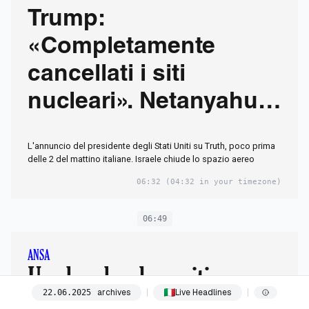
Trump:
«Completamente
cancellati i siti
nucleari». Netanyahu:
«Cambierà la storia».
L'annuncio del presidente degli Stati Uniti su Truth, poco prima
Teheran:
delle 2 del mattino italiane. Israele chiude lo spazio aereo
06:32
(04:32 in your timezone)
06:49
ANSA
Usa bombardano siti
archives
Live Headlines
22
.
06
.
2025