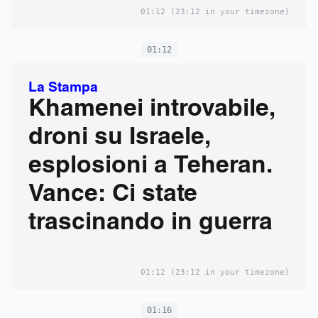
01:12
(23:12 in your timezone)
01:12
La Stampa
Khamenei introvabile,
droni su Israele,
esplosioni a Teheran.
Vance: Ci state
trascinando in guerra
01:12
(23:12 in your timezone)
01:16