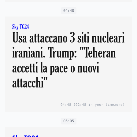
04:48
Sky TG24
Usa attaccano 3 siti nucleari
iraniani. Trump: "Teheran
accetti la pace o nuovi
attacchi"
04:48
(02:48 in your timezone)
05:05