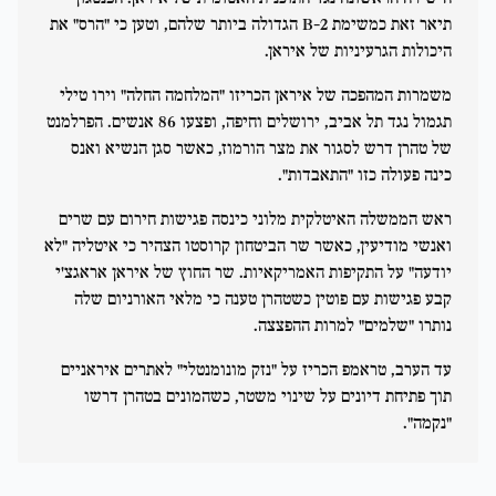
תיאר זאת כמשימת B-2 הגדולה ביותר שלהם, וטען כי "הרס" את
היכולות הגרעיניות של איראן.
משמרות המהפכה של איראן הכריזו "המלחמה החלה" וירו טילי
תגמול נגד תל אביב, ירושלים וחיפה, ופצעו 86 אנשים. הפרלמנט
של טהרן דרש לסגור את מצר הורמוז, כאשר סגן הנשיא ואנס
כינה פעולה כזו "התאבדות".
ראש הממשלה האיטלקית מלוני כינסה פגישות חירום עם שרים
ואנשי מודיעין, כאשר שר הביטחון קרוסטו הצהיר כי איטליה "לא
יודעה" על התקיפות האמריקאיות. שר החוץ של איראן אראגצ'י
קבע פגישות עם פוטין כשטהרן טענה כי מלאי האורניום שלה
נותרו "שלמים" למרות ההפצצה.
עד הערב, טראמפ הכריז על "נזק מונומנטלי" לאתרים איראניים
תוך פתיחת דיונים על שינוי משטר, כשהמונים בטהרן דרשו
"נקמה".