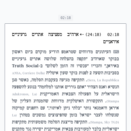
02:18
⇠
ארה"ב מפציצה אתרים גרעיניים
(24:18)
02:18
איראניים
העיתונים מדווחים שטראמפ הודיע מוקדם ביום ראשון
⌨
בבוקר שארה"ב "תקפה בהצלחה שלושה אתרים גרעיניים
באיראן," והכריז "עכשיו זה הזמן לשלום" ב-Truth Social
בסביבות השעה 2 לפנות בוקר שעון איטליה
(ANSA, Corriere Della
. התקיפה מגיעה בעקבות הסלמה, כאשר סגן
Sera, La Repubblica)
הנשיא ואנס הצהיר "אתם גוררים אותנו למלחמה" בנוגע להשפעה
הישראלית על הפעולה הצבאית האמריקנית
(Adnkronos, La
. התקשורת האיטלקית מדווחת שהמנהיג העליון של
Stampa)
איראן ח'אמנאי נותר "בלתי ניתן לאיתור," עם רחפנים קמיקזה
שנשלחו לעבר ישראל בזמן שהפיצוצים נמשכים בטהרן
(La
. התקיפה מייצגת הסלמה משמעותית מתקיפות
Stampa, Sky TG24)
ישראליות בלבד למעורבות צבאית אמריקנית ישירה נגד מתקנים