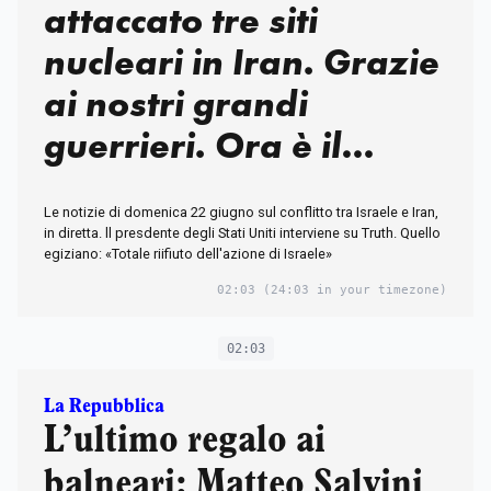
attaccato tre siti
nucleari in Iran. Grazie
ai nostri grandi
guerrieri. Ora è il
momento della pace»
Le notizie di domenica 22 giugno sul conflitto tra Israele e Iran,
in diretta. ll presdente degli Stati Uniti interviene su Truth. Quello
egiziano: «Totale riifiuto dell'azione di Israele»
02:03
(24:03 in your timezone)
02:03
La Repubblica
L’ultimo regalo ai
balneari: Matteo Salvini