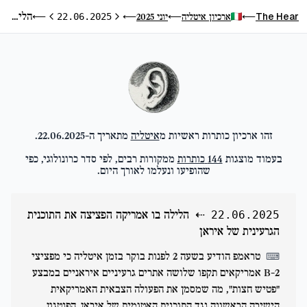
הלילה בו אמריקה הפציצה את התוכנית הגרעינית של איראן
The Hear
ארכיון איטליה
יוני 2025
⟵
22.06.2025
⟵
⟵
⟵
היום הקודם
היום הבא
זהו ארכיון כותרות ראשיות מ
איטליה
מתאריך ה-
22.06.2025
.
בעמוד מוצגות
144
כותרות
ממקורות רבים, לפי סדר כרונולוגי, כפי
שהופיעו ונעלמו לאורך היום.
⇠
הלילה בו אמריקה הפציצה את התוכנית
22.06.2025
הגרעינית של איראן
טראמפ הודיע בשעה 2 לפנות בוקר בזמן איטליה כי מפציצי
⌨
B-2 אמריקאים תקפו שלושה אתרים גרעיניים איראניים במבצע
"פטיש חצות", מה שמסמן את הפעולה הצבאית האמריקאית
הישירה הראשונה נגד התוכנית האטומית של איראן. הפנטגון