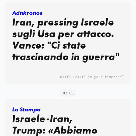
Adnkronos
Iran, pressing Israele
sugli Usa per attacco.
Vance: "Ci state
trascinando in guerra"
01:16
(23:16 in your timezone)
02:03
La Stampa
Israele-Iran,
Trump: «Abbiamo