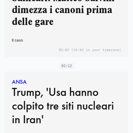
dimezza i canoni prima
delle gare
Il caso
02:03
(24:03 in your timezone)
02:12
ANSA
Trump, 'Usa hanno
colpito tre siti nucleari
in Iran'